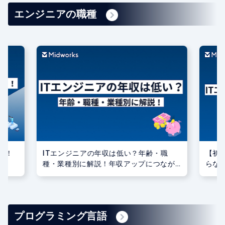
エンジニアの職種
る！
ITエンジニアの年収は低い？年齢・職
【初
種・業種別に解説！年収アップにつなが
らな
る資格もご紹介！
介
プログラミング言語