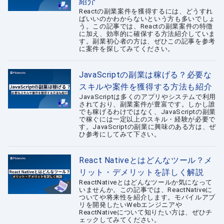
紹介
Reactの副業案件を獲得するには、どうすれ
ばいいのかわからないという方も多いでしょ
う。この記事では、Reactの副業案件の特徴
に加え、効率的に確保する方法紹介していま
す。副業初心者の方は、ぜひこの記事を参考
に案件を探してみてください。
JavaScriptの副業は稼げる？必要な
スキルや案件を獲得する方法も紹介
JavaScriptは多くのアプリやシステムで利用
されており、副業案件が豊富です。しかし誰
でも稼げるわけではなく、JavaScriptの副業
で稼ぐには一定以上のスキル・経験が必要で
す。JavaScriptの副業に興味のある方は、ぜ
ひ参考にしてみて下さい。
React Nativeとはどんなツール？メ
リット・デメリットを詳しく解説
ReactNativeとはどんなツールか気になって
いませんか。この記事では、ReactNativeに
ついてや将来性を紹介します。モバイルアプ
リを開発したいWebエンジニアや
ReactNativeについて知りたい方は、ぜひチ
ェックしてみてください。