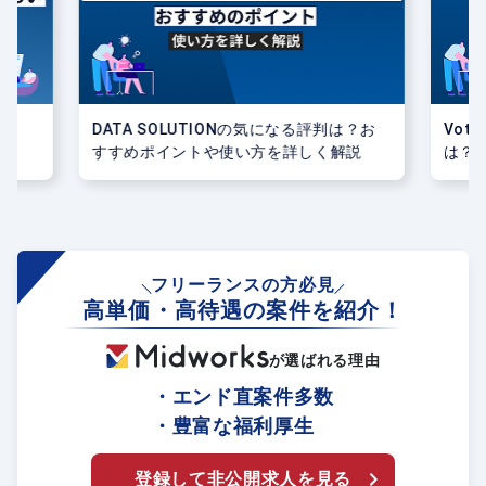
ら
DATA SOLUTIONの気になる評判は？お
Vote
すすめポイントや使い方を詳しく解説
は？
解説
フリーランスの方必見
高単価・高待遇の案件を紹介！
が選ばれる理由
・エンド直案件多数
・豊富な福利厚生
登録して非公開求人を見る