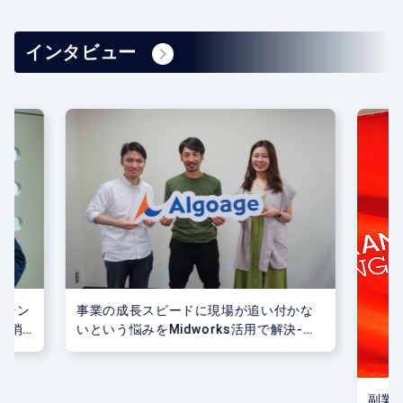
インタビュー
事業の成長スピードに現場が追い付かな
ーラン
いという悩みをMidworks活用で解決-株
解消-
式会社Algoage様
副業