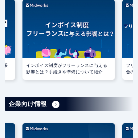
記帳
インボイス制度がフリーランスに与える
フリ
影響とは？手続きや準備について紹介
合の
ント
企業向け情報