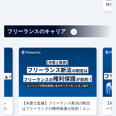
得た
フリーランスのキャリア
ラン
【弁護士監修】フリーランス新法の制定
【弁
響や
はフリーランスの権利保護が目的！エン
ーラ
ジニアが新法適用に合わせてすべきこと
際の