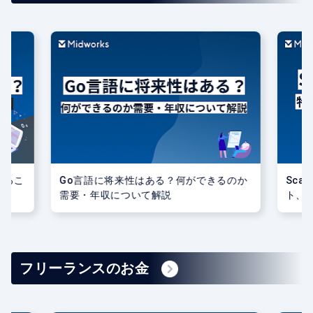
きるこ
Go言語に将来性はある？何ができるのか
Sca
需要・年収について解説
ト、
フリーランスのお金