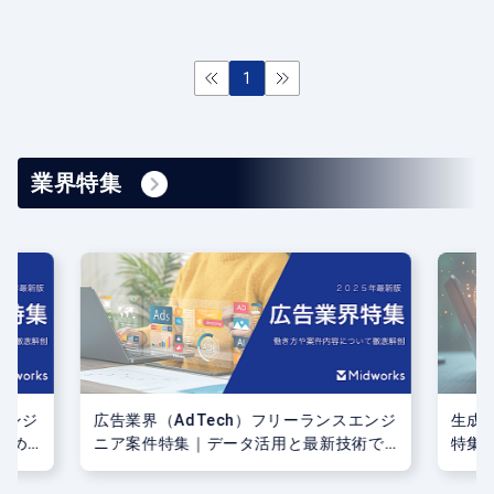
1
業界特集
エンジ
広告業界（AdTech）フリーランスエンジ
生成
求め
ニア案件特集｜データ活用と最新技術で
特集
広告効果を最大化！
開発