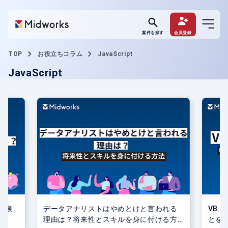
案件を探す
会員登録
TOP
お役立ちコラム
JavaScript
JavaScript
源泉
データアナリストはやめとけと言われる
VB.
理由は？将来性とスキルを身に付ける方
とを