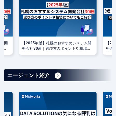
テム開
【2025年版】札幌のおすすめシステム開
【2
場に
発会社30選｜選び方のポイントや相場に
発会
ついてもご紹介
つい
エージェント紹介