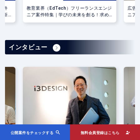
案件
教育業界（EdTech）フリーランスエンジ
広告業
最新
ニア案件特集｜学びの未来を創る！求め
ニア
られるスキルと開発事例
広告
インタビュー
公開案件をチェックする
無料会員登録はこちら
事業
紹介からたった1週間で現場にフリーラン