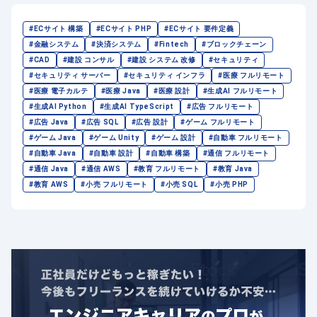
#ECサイト 構築
#ECサイト PHP
#ECサイト 要件定義
#金融システム
#決済システム
#Fintech
#ブロックチェーン
#CAD
#建設 コンサル
#建設 システム 改修
#セキュリティ
#セキュリティ サーバー
#セキュリティ インフラ
#医療 フルリモート
#医療 電子カルテ
#医療 Java
#医療 設計
#生成AI フルリモート
#生成AI Python
#生成AI TypeScript
#広告 フルリモート
#広告 Java
#広告 SQL
#広告 設計
#ゲーム フルリモート
#ゲーム Java
#ゲーム Unity
#ゲーム 設計
#自動車 フルリモート
#自動車 Java
#自動車 設計
#自動車 構築
#通信 フルリモート
#通信 Java
#通信 AWS
#教育 フルリモート
#教育 Java
#教育 AWS
#小売 フルリモート
#小売 SQL
#小売 PHP