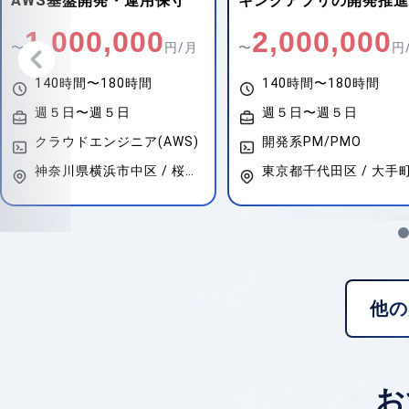
キングアプリの開発推進
守開発
2,000,000
630,000
〜
円/月
〜
円/月
140時間〜180時間
140時間〜180時間
週５日〜週５日
週５日〜週５日
開発系PM/PMO
東京都千代田区 / 大手町
他の
お