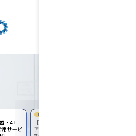
NEW
NEW
ンジニ
【DBエンジニア(SQL全
【Webデ
トワーク
般)】住宅業界向け基幹シス
タメ系We