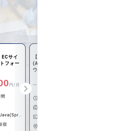
ニア
【Java(その他FW)】EC予
【Java(
関向けクラ
約決済在庫発券向け基幹開
プロダクト
ステム開
発運用
ーシステム
0
1,300,000
900,
円/月
〜
円/月
〜
時間
140時間〜180時間
140時間
週５日〜週５日
週５日〜
Java(Spring)、Java(Spring Boot)、クラウドエンジニア(AWS)
Java(Spring)、Java(その他FW)、Java(FWなし)、Java(Spring Boot)、Java(Struts)
ノ門
東京都品川区 / 大崎
東京都渋