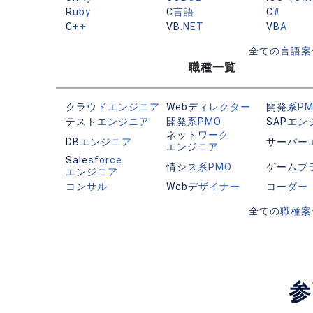
Ruby
C言語
C#
C++
VB.NET
VBA
全ての言語案
職種一覧
クラウドエンジニア
Webディレクター
開発系P
テストエンジニア
開発系PMO
SAPエン
ネットワーク
DBエンジニア
サーバー
エンジニア
Salesforce
情シス系PMO
ゲームプ
エンジニア
コンサル
Webデザイナー
コーダー
全ての職種案
参