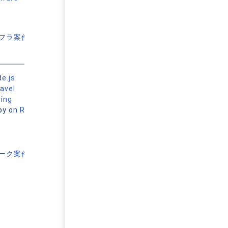
フラ案件を見る
e.js
avel
ring
y on Rails
ーク案件を見る