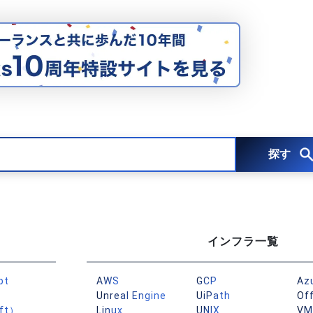
探す
インフラ一覧
pt
AWS
GCP
Az
Unreal Engine
UiPath
Of
ft）
Linux
UNIX
VM