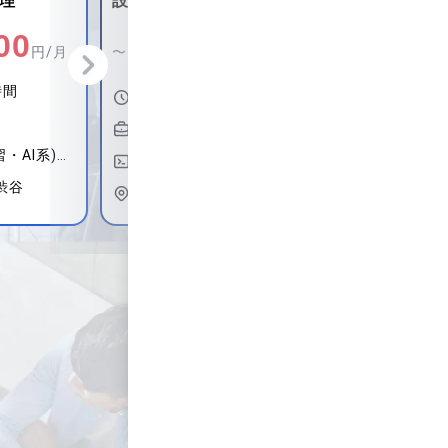
テム刷新に伴うSQL設計
ム開発
0
900,000
600,
円/月
〜
円/月
〜
時間
140時間〜180時間
140時間
週５日〜週５日
週５日〜
ンジニア
DBエンジニア（SQL全般）
Webデ
/ 神田
大阪府大阪市北区 / 梅田
東京都千