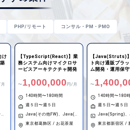
PHP/リモート
コンサル・PM・PMO
】業
【Java(Struts)】ECサイ
【クラウドエンジ
サ
ト向け通販プラットフォー
(AWS)】金融機
発
ム開発・運用保守
ウド基盤刷新・シ
発
1,400,000
720,00
/月
〜
円/月
〜
140時間〜180時間
140時間〜180
週５日〜週５日
週５日〜週５日
Java(その他FW)、Java(Spring Boot)、JavaScript(React)、TypeScript(React)
Java(Spring)、Java(Spring Boot)、Salesforce、Java(Struts)
屋
東京都新宿区 / 新宿
東京都港区 / 虎