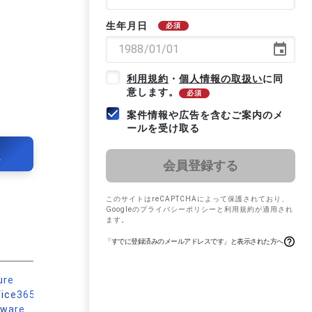
生年月日
必須
利用規約
・
個人情報の取扱い
に同
意します。
必須
案件情報や広告を含むご案内のメ
ールを受け取る
このサイトはreCAPTCHAによって保護されており、
Googleのプライバシーポリシー
と
利用規約
が適用され
ます。
「すでに登録済みのメールアドレスです」と表示された方へ
ure
fice365
ware