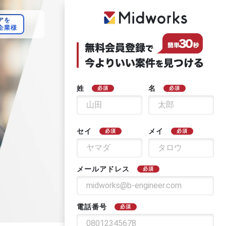
アを
企業様
姓
名
必須
必須
セイ
メイ
必須
必須
メールアドレス
必須
電話番号
必須