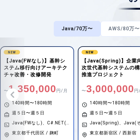
Java/70万〜
AWS/80万〜
NEW
【Java(Spring)】企業向け
【TypeScript(React)
次世代基幹システムの構築
務システム向けマイクロ
推進プロジェクト
ービスアーキテクチャ開
3,000,000
1,000,000
〜
円/月
〜
円
140時間〜180時間
140時間〜180時間
週５日〜週５日
週５日〜週５日
Java(Spring)、Java(その他FW)
東京都新宿区 / 西新宿
東京都葛飾区 / お花茶