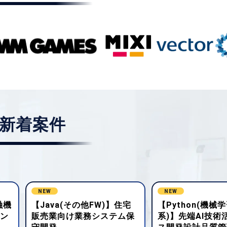
新着案件
NEW
NEW
宅
【Python(機械学習・AI
【ネットワークエ
保
系)】先端AI技術活用サービ
ア】企業向けネッ