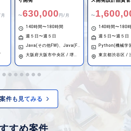
ス開発設計品質管理
設計・構築
1,600,000
900,00
〜
円/月
〜
140時間〜180時間
140時間〜180
週５日〜週５日
週５日〜週５日
Java(その他FW)、Java(FWなし)、Java(Spring Boot)、Java(Struts)
Python(機械学習・AI系)、Python(Web開発系)、Python(データ分析系)
ネットワークエ
大阪府大阪市中央区 / 堺筋本町
東京都渋谷区 / 渋谷
東京都千代田区 
案件も見てみる
すすめ案件