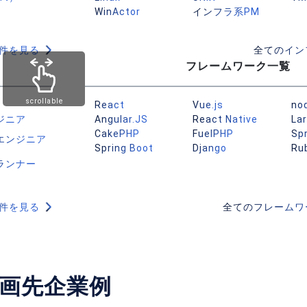
WinActor
インフラ系PM
件を見る
全てのイン
フレームワーク一覧
scrollable
M
React
Vue.js
nod
ジニア
Angular.JS
React Native
Lar
CakePHP
FuelPHP
Sp
エンジニア
Spring Boot
Django
Rub
ランナー
件を見る
全てのフレームワ
画先企業例