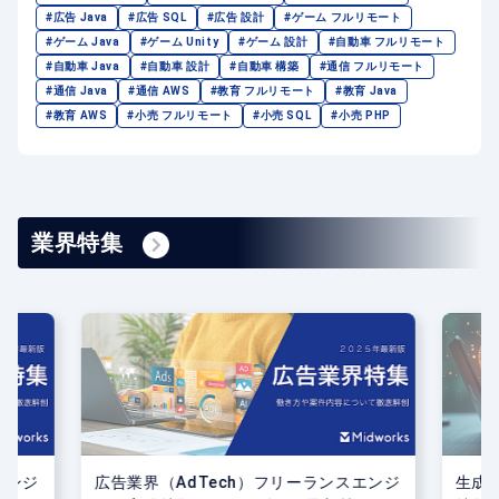
#広告 Java
#広告 SQL
#広告 設計
#ゲーム フルリモート
#ゲーム Java
#ゲーム Unity
#ゲーム 設計
#自動車 フルリモート
#自動車 Java
#自動車 設計
#自動車 構築
#通信 フルリモート
#通信 Java
#通信 AWS
#教育 フルリモート
#教育 Java
#教育 AWS
#小売 フルリモート
#小売 SQL
#小売 PHP
業界特集
エンジ
生成AI分野フリーランスエンジニア案件
小売