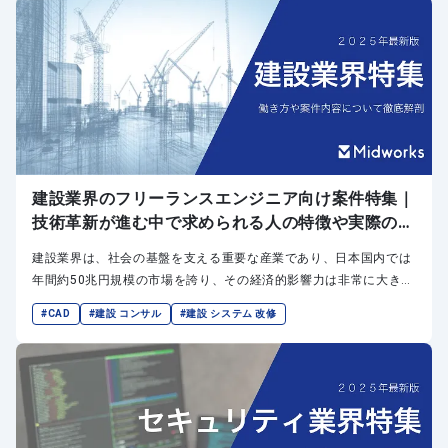
います。これにより、金融機関が提供するサービスはますますデジ
タル化され、取引がより迅速で効率的に行えるようになっていま
す。
建設業界のフリーランスエンジニア向け案件特集｜
技術革新が進む中で求められる人の特徴や実際の案
件をご紹介
建設業界は、社会の基盤を支える重要な産業であり、日本国内では
年間約50兆円規模の市場を誇り、その経済的影響力は非常に大きい
です。住宅やインフラ、商業施設、公共事業など、社会全体の発展
#CAD
#建設 コンサル
#建設 システム 改修
に欠かせない役割を果たしていますが、近年、IT技術の急速な導入
により、建設業界自体は大きな変革を迎えています。しかし、この
変革には多くの課題も伴っています。本記事では、そんな建設業界
におけるエンジニアの需要について、特にITやデジタル化が進む中
で求められるスキルや働き方について詳しく解説します。