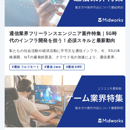
通信業界フリーランスエンジニア案件特集｜5G時
代のインフラ開発を担う！必須スキルと最新動向
私たちの社会活動や経済活動に不可欠な通信インフラ。今、5Gの本
格展開、IoTの爆発的普及、クラウド化の加速により、通信業界は
かつてない変革期を迎えています。
#通信 フルリモート
#通信 Java
#通信 AWS