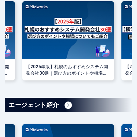
テム開
【2025年版】横浜のおすすめシステム開
エン
場に
発会社30選｜選び方のポイントや相場に
は？
ついてもご紹介
エージェント紹介