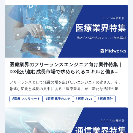
うる可能性を秘めています。
医療業界のフリーランスエンジニア向け案件特集｜
DX化が進む成長市場で求められるスキルと働き方
のポイント
フリーランスとして活躍の場を広げたいエンジニアの皆さん。今、
急速な変化と成長の只中にある「医療業界」が、新たな活躍の舞台
として注目されていることをご存知でしょうか？ IT技術の活用が不
#医療 フルリモート
#医療 電子カルテ
#医療 Java
#医療 設計
可欠となったこの分野では、専門スキルを持つエンジニアへの需要
がかつてないほど高まっています。