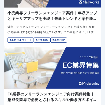
小売業界フリーランスエンジニア案件｜年収アップ
とキャリアアップを実現！最新トレンドと案件獲得
のコツ
近年、デジタルトランスフォーメーション（DX）の波が押し寄せ、
小売業界は大きな変革期を迎えています。この変化に伴い、IT技術
を駆使して新たな顧客体験の創出や業務効率化を実現できるエンジ
#小売 フルリモート
#小売 SQL
#小売 PHP
ニア、特に柔軟な働き方が可能なフリーランスエンジニアへの需要
が急速に高まっています。
EC業界のフリーランスエンジニア向け案件特集｜
急成長業界で必要とされるスキルや働き方のポイン