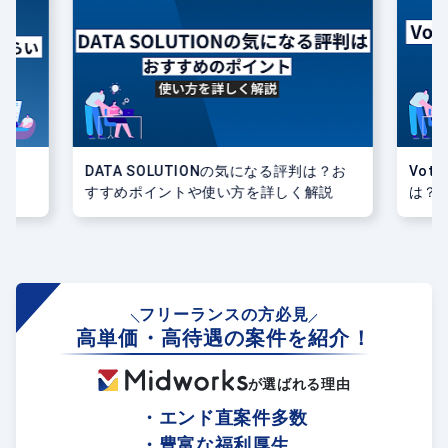
は？お
Voteee Technologiesの気になる評判
TO.
説
は？おすすめポイントや使い方を詳しく
ス内
解説
フリーランスの方必見
高単価・高待遇の案件を紹介！
が選ばれる理由
・エンド直案件多数
・豊富な福利厚生