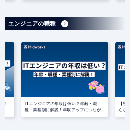
エンジニアの職種
職
【初心者必見】ITエンジニアに未経験か
【目的
なが
らなるには？向いている人の特徴もご紹
得す
介
解説