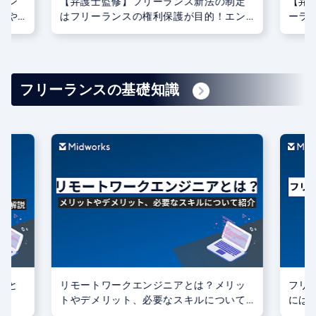
制定
【弁護士監修】エンジニアの副業はフリ
【弁
エン
ーランス新法の適用対象になる！契約の
値は
こと
際の注意点もご紹介
る？
フリーランスの基礎知識
リッ
フリーランスのイラストレーターになる
フリ
いて
には？準備や案件獲得方法も詳しく紹介
は？