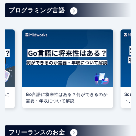
プログラミング言語
るのか
Scalaの将来性とは？特徴や使うメリッ
Uni
ト、学ぶ方法、注意点を紹介
いる
フリーランスのお金