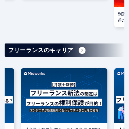
副業から独立。 様々な働き方を経験して
受託
得た知見とは？
開発
フリーランスのキャリア