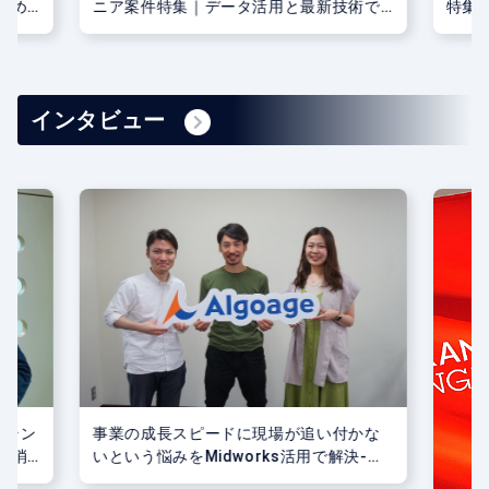
術で
特集｜最先端技術を駆使！注目スキルと
年収
開発プロジェクト事例
新ト
インタビュー
かな
決-株