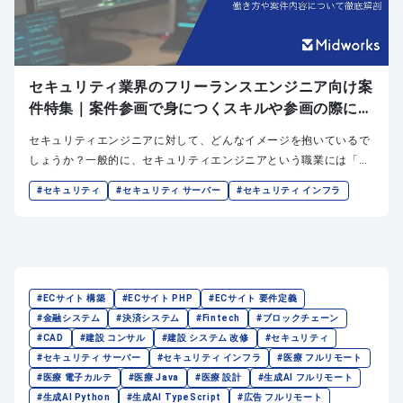
セキュリティ業界のフリーランスエンジニア向け案
件特集｜案件参画で身につくスキルや参画の際に役
立つ資格もご紹介
セキュリティエンジニアに対して、どんなイメージを抱いているで
しょうか？一般的に、セキュリティエンジニアという職業には「責
任が重い」「専門性が高い」「拘束時間が長い」といったネガティ
#セキュリティ
#セキュリティ サーバー
#セキュリティ インフラ
ブなイメージがつきまとうことが多いです。また、フリーランスと
して参画する印象はあまり持たれないかも知れません。しかし、実
際にはフリーランスを募集している企業も多く、働き方も多岐に渡
っています。
#ECサイト 構築
#ECサイト PHP
#ECサイト 要件定義
#金融システム
#決済システム
#Fintech
#ブロックチェーン
#CAD
#建設 コンサル
#建設 システム 改修
#セキュリティ
#セキュリティ サーバー
#セキュリティ インフラ
#医療 フルリモート
#医療 電子カルテ
#医療 Java
#医療 設計
#生成AI フルリモート
#生成AI Python
#生成AI TypeScript
#広告 フルリモート