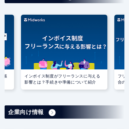
える
フリーランスが源泉徴収されなかった場
業務
介
合の対処法とは？基礎知識・納税のポイ
確定
ント
企業向け情報