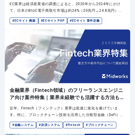
トもご紹介
EC業界は経済産業省の調査によると、2020年から2024年にかけ
て、日本のBtoC電子商取引市場は約24%（20兆円→24.8兆円）、
BtoB市場は約8.2%（430兆円→465.2兆円）と大きく成長していま
#ECサイト 構築
#ECサイト PHP
#ECサイト 要件定義
す。EC業界が成長を続ける一方で、いくつかの課題も浮き彫りにな
ってきました。在庫管理や需要予測の最適化、顧客体験のパーソナ
ライズ、越境ECへの対応とローカライズがその代表例です。単にデ
ザインの良いサイトを作るだけでは競争力を保てない時代になり、
EC業界ではシステム開発や技術の重要性が高まっており、それに伴
いエンジニアの需要も急増しています。効率的な運用と顧客満足の
向上には高度なシステム設計が鍵となります。
金融業界（Fintech領域）のフリーランスエンジニ
ア向け案件特集｜業界未経験でも活躍する方法もご
紹介
近年、Fintech（フィンテック）業界は急速に進化を遂げていま
す。特に、ブロックチェーン技術を活用した分散型金融（DeFi）の
急成長や、人工知能（AI）を駆使した個別化された金融サービスの
#金融システム
#決済システム
#Fintech
#ブロックチェーン
提供が顕著です。さらに、スマホアプリを利用したモバイル決済や
デジタルバンキングが普及し、従来の金融業務に革新をもたらして