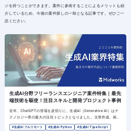
ジを持つことができます。案件に参画することによるメリットも紹
介しているため、今後の案件探しの一助となる記事です。ぜひご一
読ください。
生成AI分野フリーランスエンジニア案件特集｜最先
端技術を駆使！注目スキルと開発プロジェクト事例
近年、ChatGPTの登場を皮切りに、生成AI（Generative AI）はテ
クノロジー界の最大の注目トピックとなりました。文章作成、画像
生成、コード生成など、その応用範囲はビジネスからクリエイティ
#生成AI フルリモート
#生成AI Python
#生成AI TypeScript
ブまで多岐にわたり、多くの産業で「ゲームチェンジャー」となり