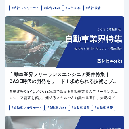
伴いエンジニアの役割がますます重要になっています。
#広告 フルリモート
#広告 Java
#広告 SQL
#広告 設計
自動車業界フリーランスエンジニア案件特集｜
CASE時代の開発をリード！求められる技術とプロ
ジェクト事例
自動運転やEVなどCASE領域で高まる自動車業界のフリーランスエ
ンジニア需要を解説。組込系スキルやAI知識の重要性、大規模プロ
ジェクトへの参画チャンス、実際の案件を紹介します。
#自動車 フルリモート
#自動車 Java
#自動車 設計
#自動車 構築