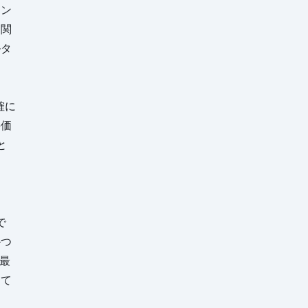
ョン
、関
ルタ
確に
評価
と
ま
で
かつ
最
して