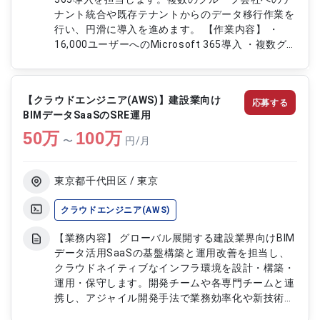
ナント統合や既存テナントからのデータ移行作業を
行い、円滑に導入を進めます。 【作業内容】 ・
16,000ユーザーへのMicrosoft 365導入 ・複数グ
ループ会社へのテナント統合 ・既存テナントから
のデータ移行作業 ・導入に関する上位コンサルテ
ィングファームとの連携
【クラウドエンジニア(AWS)】建設業向け
応募する
BIMデータSaaSのSRE運用
50
万
100
万
〜
円/月
東京都千代田区 / 東京
クラウドエンジニア(AWS)
【業務内容】 グローバル展開する建設業界向けBIM
データ活用SaaSの基盤構築と運用改善を担当し、
クラウドネイティブなインフラ環境を設計・構築・
運用・保守します。開発チームや各専門チームと連
携し、アジャイル開発手法で業務効率化や新技術導
入にも取り組みます。 【作業内容】 ・