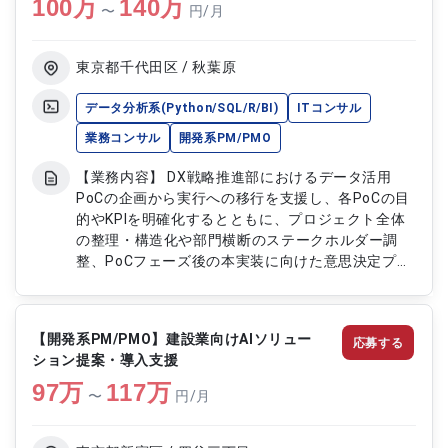
100
万
視、パフォーマンス分析、障害対応 ・ビジネスプ
140
万
〜
円/月
ロセス改善のためのSalesforceカスタマイズ
（APEX開発） ・営業、アフターサービス部門への
システム利用サポート
東京都千代田区 / 秋葉原
データ分析系(Python/SQL/R/BI)
ITコンサル
業務コンサル
開発系PM/PMO
【業務内容】 DX戦略推進部におけるデータ活用
PoCの企画から実行への移行を支援し、各PoCの目
的やKPIを明確化するとともに、プロジェクト全体
の整理・構造化や部門横断のステークホルダー調
整、PoCフェーズ後の本実装に向けた意思決定プロ
セスの支援、知見のナレッジ化を行います。 【作
業内容】 ・各PoCの目的・KPIの明確化 ・プロジェ
クト全体の整理・構造化（課題洗い出し・スケジュ
【開発系PM/PMO】建設業向けAIソリュー
応募する
ール再構築） ・技術部門・事業部・外部ベンダー
ション提案・導入支援
など部門横断のステークホルダー調整 ・PoCフェー
97
万
ズ後の本実装に向けた意思決定プロセスの支援 ・
117
万
〜
円/月
PoC成功・失敗の知見を型化・ナレッジ化