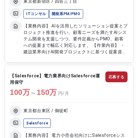
東京都新宿区 / 四谷三丁目
ITコンサル
開発系PM/PMO
【業務内容】 AIを活用したソリューション提案とプ
ロジェクト推進を行い、顧客ニーズを満たすAIシス
テム開発を支援しつつ、要件定義からPMO、顧客
への提案まで幅広く対応します。 【作業内容】 ・
建設業界向けAI開発プロジェクトに基づく提案資料
作成 ・AIシステム開発における要件定義支援 ・プ
ロジェクト進捗管理やPMO業務 ・顧客へのAIソリ
ューション提案・説明 ・最新技術の調査とチーム
【Salesforce】電力業界向けSalesforce運
応募する
内共有 ・エンジニアとの協調による開発支援
用保守
100
万
150
万
〜
円/月
東京都台東区 / 御徒町
Salesforce
【業務内容】 電力小売会社向けにSalesforceシス