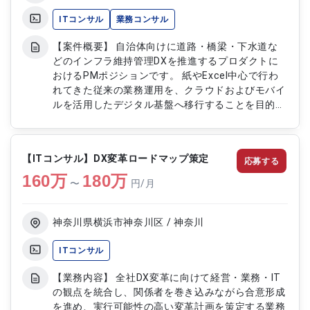
ITコンサル
業務コンサル
【案件概要】 自治体向けに道路・橋梁・下水道な
どのインフラ維持管理DXを推進するプロダクトに
おけるPMポジションです。 紙やExcel中心で行わ
れてきた従来の業務運用を、クラウドおよびモバイ
ルを活用したデジタル基盤へ移行することを目的と
しています。 現場業務と行政特有のプロセスを深
く理解し、実運用に耐える形でプロダクトを磨き込
みながらPMFを推進します。 自治体職員や現場担
【ITコンサル】DX変革ロードマップ策定
応募する
当者と開発チームの橋渡し役として、業務コンサル
160
万
視点とプロダクトマネジメントの両立が求められま
180
万
〜
円/月
す。 公共インフラ領域という社会的意義の高い分
野で、持続可能な運用モデルの確立に貢献できる案
件です。 【作業内容】 ・自治体および現場担当者
神奈川県横浜市神奈川区 / 神奈川
へのヒアリングによる業務フロー整理 ・業務要件
定義および画面・機能仕様の策定 ・プロダクトバ
ITコンサル
ックログの整理および優先順位付け ・開発チーム
【業務内容】 全社DX変革に向けて経営・業務・IT
との定例ミーティングによる進行管理 ・リリース
の観点を統合し、関係者を巻き込みながら合意形成
計画の策定および推進 ・PoCの企画、実行支援およ
を進め、実行可能性の高い変革計画を策定する業務
び検証結果の整理