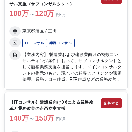
サル支援（サブコンサルタント）
100
万
120
万
〜
円/月
東京都港区 / 三田
ITコンサル
業務コンサル
【業務内容】 製造業および建設業向けの複数コン
サルティング案件において、サブコンサルタントと
して顧客業務支援を担当します。メインコンサルタ
ントの指示のもと、現地での顧客ヒアリングや課題
整理、業務フロー作成、RFP作成などの業務改善支
援を行います。複数プロジェクトに継続的に参画
し、業務整理から資料作成まで幅広く対応します。
【作業内容】 ・顧客ヒアリング（現地帯同） ・業
【ITコンサル】建設業向けDXによる業務改
応募する
務課題の整理 ・業務フローの作成 ・RFP作成（持
革と業務改善の企画立案支援
ち帰り対応） ・業務改善支援資料の作成 【稼働日
140
万
数】週5日（稼働率50-100%） 【リモート日数】常
150
万
〜
円/月
駐（クライアント先同行あり）