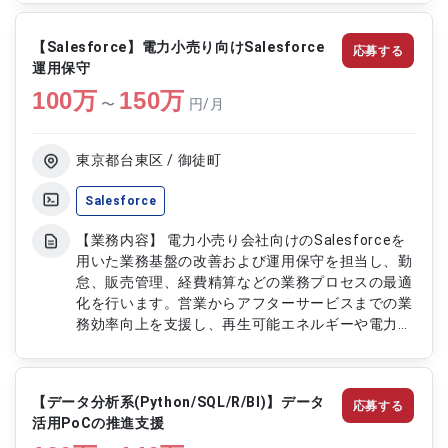
Azure(AWS/GCPの可能性あり)を用いた大規模
3D/BIMデータ対応クラウドインフラの設計・構
【Salesforce】電力小売り向けSalesforce
応募する
築・運用・保守 ・Terraform、Ansible等のIaCツ
運用保守
ールによるインフラリソースの自動化・管理 ・
100
万
Datadog、CloudWatch、Azure Monitor等を用い
150
万
〜
円/月
た監視システムの構築・運用・パフォーマンスチュ
ーニング ・ID管理、ネットワークセキュリティ、脆
弱性診断等のセキュリティ対策とコンプライアンス
東京都台東区 / 御徒町
対応 ・開発チーム、ドメインエキスパート、コン
サルティングチームとの連携による要件定義から運
Salesforce
用までの支援
【業務内容】 電力小売り会社向けのSalesforceを
用いた業務基盤の改善および運用保守を担当し、勤
怠、販売管理、経費精算などの業務プロセスの最適
化を行います。営業からアフターサービスまでの業
務効率向上を支援し、再生可能エネルギーや電力管
理に特化した業務環境でシステム改善やサポートを
行います。 【作業内容】 ・Salesforceシステムの
機能改善、バグ修正、パフォーマンスチューニング
【データ分析系(Python/SQL/R/BI)】データ
応募する
・Salesforceシステムと周辺システムのインター
活用PoCの推進支援
フェース調整 ・Salesforceシステムの運用状況監