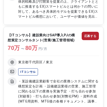
体的戦略及び打開策を提案の上、クライアントとと
100％ ・想定稼働時間：180 h/月程度 ・基本的に
もに推進する EX)スマートビルとは何か？の問いに
は在宅となりますが、ヒアリング時に出社（港区）
対して、あるべき具体的モデルを提案できる EX)ス
の可能性があります。 ---------------------------------
マートビル構想において、ユーザーが価値を見出せ
------
るプロダクトを開発（設計）できる
【ITコンサル】建設業向けSAP導入PJの構
応募する
想策定コンサルタント(営業/施工管理領域)
70
万
80
万
〜
円/月
東京都千代田区 / 東京
ITコンサル
・某設備建設業顧客で全社の業務システムに関する
構想策定を計画 ・設備建設業様の営業、施工管理
に関わる以下の業務を実施予定 ・打ち合わせ参加
(対顧客) ・打ち合わせ参加(対弊社PM) ・資料作成
(MTG用資料、MTG後の各種ドキュメント、議事
録、等々) ・構想策定書作成支援