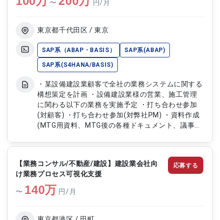
100
万
200
万
〜
円/月
随業務
東京都千代田区 / 東京
SAP系（ABAP・BASIS）
SAP系(ABAP)
SAP系(S4HANA/BASIS)
・某設備建設業顧客で全社の業務システムに関する
構想策定を計画 ・設備建設業様の営業、施工管理
に関わる以下の業務を実施予定 ・打ち合わせ参加
(対顧客) ・打ち合わせ参加(対弊社PM) ・資料作成
(MTG用資料、MTG後の各種ドキュメント、議事
録、等々) ・構想策定書作成支援
【業務コンサル/不動産/建設】建設業会社向
応募する
け業務プロセス可視化支援
140
万
〜
円/月
東京都港区 / 田町