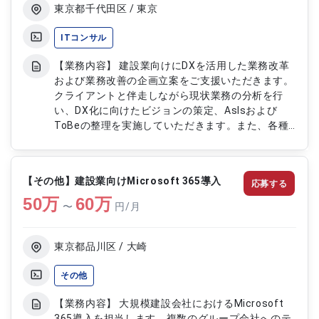
東京都千代田区 / 東京
ITコンサル
【業務内容】 建設業向けにDXを活用した業務改革
および業務改善の企画立案をご支援いただきます。
クライアントと伴走しながら現状業務の分析を行
い、DX化に向けたビジョンの策定、AsIsおよび
ToBeの整理を実施していただきます。また、各種
ドキュメントの作成や社内ステークホルダーとの調
整を行いながら、業務改革の実現に向けた企画検討
および推進を担っていただきます。状況に応じてユ
【その他】建設業向けMicrosoft 365導入
応募する
ースケースの作成や展開支援などの付随業務にも対
50
万
応していただきます。 【作業内容】 ・現状業務の
60
万
〜
円/月
分析および課題抽出 ・DX化に向けたビジョン策定
支援 ・AsIsおよびToBeの整理および可視化 ・業務
改革に関する企画立案および検討 ・各種ドキュメ
東京都品川区 / 大崎
ントの作成および整理 ・社内ステークホルダーと
の調整および折衝 ・ユースケースの作成および展
その他
開支援 ・関係者とのコミュニケーションおよび進
【業務内容】 大規模建設会社におけるMicrosoft
行支援
365導入を担当します。複数のグループ会社へのテ