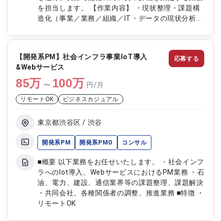
を担当します。 【作業内容】 ・現状整理・課題構
造化（事業／業務／組織／IT・データの現状分析、
課題整理） ・構想策定、ロードマップ作成（ToBe
像・論点設計、施策整理、優先度付け） ・ステー
クホルダー調整、会議体運営、ファシリテーション
【開発系PM】社会インフラ事業IoT導入
応募する
・スライド作成（構想・報告資料等） ・チーム／
&Webサービス
進捗／品質マネジメント 【稼働日数】週5日 【リモ
85
万
ート日数】リモート併用（週2日以上出社）
100
万
〜
円/月
リモートOK
ビジネスカジュアル
東京都渋谷区 / 渋谷
開発系PM
開発系PMO
コンサル
■概要 以下業務をお任せいたします。 ・社会インフ
ラへのIot導入、WebサービスにおけるPM業務 ・石
油、電力、建設、通信業界等の課題整理、課題解決
・共同会社、各種関係者の調整、推進業務 ■特徴 ・
リモートOK