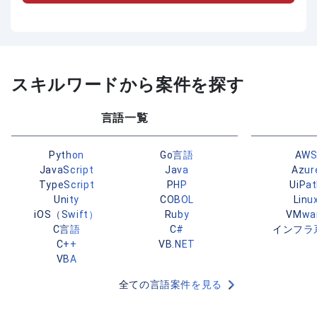
スキルワードから案件を探す
言語一覧
Python
Go言語
AW
JavaScript
Java
Azur
TypeScript
PHP
UiPa
Unity
COBOL
Linu
iOS（Swift）
Ruby
VMwa
C言語
C#
インフラ
C++
VB.NET
VBA
全ての言語案件を見る