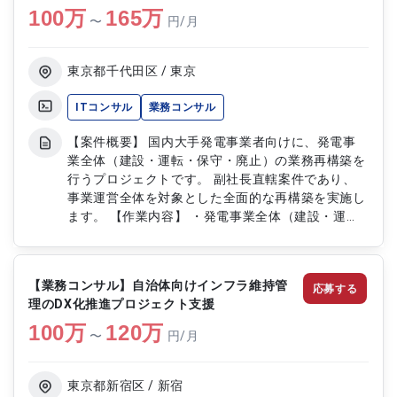
100
万
内容】 ・顧客への業務ヒアリングおよび要件整理
165
万
〜
円/月
・既存システム連携、データ移行方針の検討 ・
SaaS機能改修要否と顧客側改修範囲の切り分け ・
導入プロジェクト全体のスケジュール策定および進
東京都千代田区 / 東京
捗管理 ・開発チームおよび関係者との調整、課題
管理 ・受け入れテストの計画、実施支援 ・SaaS導
ITコンサル
業務コンサル
入までの全体推進およびフォロー 【備考】 ・
【案件概要】 国内大手発電事業者向けに、発電事
PC（Mac）をご自身で用意できる方だと望ましい
業全体（建設・運転・保守・廃止）の業務再構築を
です
行うプロジェクトです。 副社長直轄案件であり、
事業運営全体を対象とした全面的な再構築を実施し
ます。 【作業内容】 ・発電事業全体（建設・運
転・保守・廃止）の業務再構築推進 ・戦略・会計
ファームのSM/Mgrクラスとして、プロジェクト推
進および実務支援 ・BPR（ビジネスプロセスリエン
【業務コンサル】自治体向けインフラ維持管
応募する
ジニアリング）の実施と改善提案 ・業務プロセス
理のDX化推進プロジェクト支援
分析、課題特定、および再構築計画の策定・実行支
100
万
援
120
万
〜
円/月
東京都新宿区 / 新宿