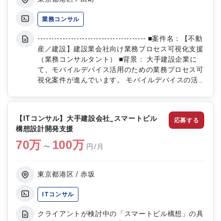
業務コンサル
--------------------------------------- ■案件名：【不動
産／建設】建設業会社向け業務プロセス可視化支援
（業務コンサルタント） ■背景： 大手建設企業に
て、モバイルデバイス活用のための業務プロセス可
視化案件が進んでいます。 モバイルデバイスの活
用が建設業務の業務効率化・生産性向上につながる
と考え、 支店へのさらなる展開において重要なイ
ンプットをすることを目的としています。 現状と
【ITコンサル】大手建設会社_スマートビル
応募する
将来業務の業務フローを整理しながらモバイルデバ
構想設計開発支援
イスの活用イメージを可視化し、 デバイスの活用
70
万
対象業務と現行業務の把握、詳細分析を行っていた
100
万
〜
円/月
だきます。 ■スキル要件： ・業務プロセス可視化プ
ロジェクトの経験がある ・コンサルタントとして
のドキュメントを作成することができる ・業務フ
東京都港区 / 赤坂
ロー整理を一人称で進めることができる 【尚可】
・コンサルティングファーム出身者 ■募集人数：1
ITコンサル
名 ■拠点：ご自宅 ■単価：～140万円 ■精算幅：固
クライアントが検討中の「スマートビル構想」の具
定 ■面談：2回（オンライン） ・稼働率：80～