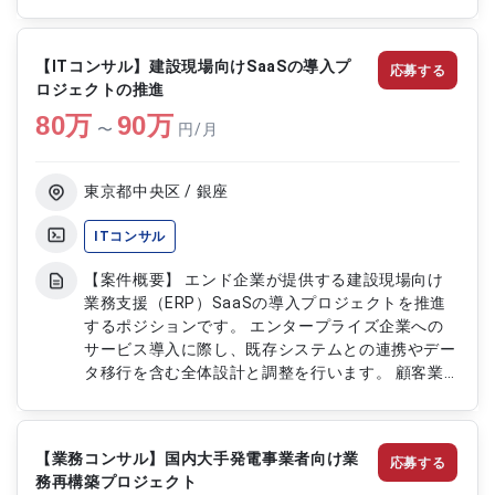
システム（Domo）の調査と業務要件の確認 ・
Domoを用いた要件定義、基本設計などの上流工程
支援
【ITコンサル】建設現場向けSaaSの導入プ
応募する
ロジェクトの推進
80
万
90
万
〜
円/月
東京都中央区 / 銀座
ITコンサル
【案件概要】 エンド企業が提供する建設現場向け
業務支援（ERP）SaaSの導入プロジェクトを推進
するポジションです。 エンタープライズ企業への
サービス導入に際し、既存システムとの連携やデー
タ移行を含む全体設計と調整を行います。 顧客業
務の理解を深めたうえで、SaaS側で改修すべき機
能と顧客内システム側で対応すべき領域を切り分
け、最適な導入方針を策定します。 スケジュール
【業務コンサル】国内大手発電事業者向け業
応募する
管理から開発後の受け入れテスト、導入完了まで一
務再構築プロジェクト
貫してマネジメントを担当する役割です。 【作業