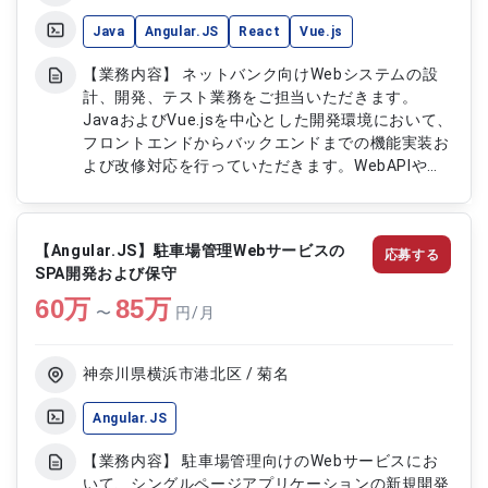
Java
Angular.JS
React
Vue.js
【業務内容】 ネットバンク向けWebシステムの設
計、開発、テスト業務をご担当いただきます。
JavaおよびVue.jsを中心とした開発環境において、
フロントエンドからバックエンドまでの機能実装お
よび改修対応を行っていただきます。WebAPIや
REST、gRPCを活用したシステム連携にも携わり、
金融系システムとして高い信頼性と安全性を確保す
るための開発および品質向上対応を実施していただ
【Angular.JS】駐車場管理Webサービスの
応募する
きます。 【作業内容】 ・Webシステムの設計およ
SPA開発および保守
び開発対応 ・Vue.jsを用いたフロントエンド開発
60
万
・Javaを用いたバックエンド開発 ・WebAPIおよび
85
万
〜
円/月
REST、gRPCを用いた連携機能開発 ・MySQLを用
いたデータベース処理対応 ・テスト設計およびテ
スト実施 ・AWS環境およびLinux環境での動作確認
神奈川県横浜市港北区 / 菊名
および開発対応
Angular.JS
【業務内容】 駐車場管理向けのWebサービスにお
いて、シングルページアプリケーションの新規開発