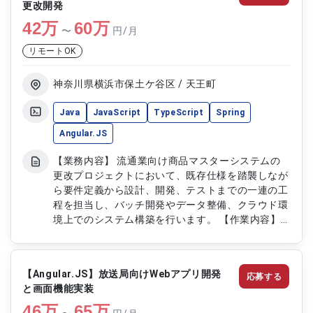
更改開発
本設計から結合テストまでの開発工程対応 ・アジ
42
万
ャイル／スクラム開発でのチーム開発参加 ・クラ
60
万
〜
円/月
ウド技術を活用した開発および実装対応
リモートOK
神奈川県横浜市保土ケ谷区 / 天王町
Java
JavaScript
TypeScript
Spring
Angular.JS
【業務内容】 流通業向け商品マスターシステムの
更改プロジェクトにおいて、既存仕様を踏襲しなが
ら要件定義から設計、開発、テストまでの一連の工
程を担当し、バッチ開発やデータ整備、クラウド環
境上でのシステム構築を行います。 【作業内容】
・商品マスターシステムの要件定義、設計、開発、
テスト対応 ・既存仕様を踏襲したシステム更改対
応 ・バッチプログラムの設計および開発（約60本
【Angular.JS】放送局向けWebアプリ開発
応募する
規模） ・データ整備および業務フロー整理 ・標準
と画面機能実装
化チームへの支援業務対応 ・GCP環境を用いたシス
46
万
テム設計および開発
65
万