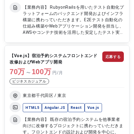
【業務内容】 RubyonRailsを用いたテスト自動化プ
ラットフォームのバックエンド開発およびインフラ
構築に携わっていただきます。E2Eテスト自動化の
仕組み構築やWebアプリケーション開発を担当し、
AWSやコンテナ技術を活用した安定したテスト実行
環境の設計および改善を行います。英語での技術コ
ミュニケーションも発生します。 【作業内容】 ・
RubyonRailsを用いたWebアプリケーション開発 ・
【Vue.js】宿泊予約システムフロントエンド
応募する
E2Eテスト自動化基盤のバックエンド構築 ・
改修およびWebアプリ開発
SeleniumおよびWebDriverを用いたテスト連携開
70
万
発 ・AWS環境でのインフラ構築および運用対応 ・
100
万
〜
円/月
DockerおよびKubernetesを用いた環境構築 ・テス
ビジネスカジュアル
ト実行基盤の改善および保守対応
東京都千代田区 / 東京
HTML5
Angular.JS
React
Vue.js
【業務内容】 既存の宿泊予約システムを他事業者
向けに改修するプロジェクトに携わっていただきま
す。フロントエンドの設計および開発を中心に、