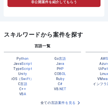
非公開案件を紹介してもらう
スキルワードから案件を探す
言語一覧
Python
Go言語
AW
JavaScript
Java
Azur
TypeScript
PHP
UiPa
Unity
COBOL
Linu
iOS（Swift）
Ruby
VMwa
C言語
C#
インフラ
C++
VB.NET
VBA
全ての言語案件を見る