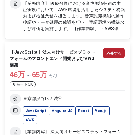
【業務内容】 医療分野における音声認識技術の実
証実験において、AWS環境を活用したシステム構築
および検証業務を担当します。音声認識機能の動作
検証やデータ処理の確認を行い、実証環境の構築お
よび評価を実施します。 【作業内容】 ・AWS環境
の構築および検証環境準備対応 ・音声認識システ
ムの動作検証および評価 ・医療データを用いた処
理結果の確認作業 ・実証実験用システムの設定お
【JavaScript】法人向けサービスプラット
応募する
よび調整対応 ・検証結果の整理および報告資料作
フォームのフロントエンド開発およびAWS
成 ・課題抽出および改善点の整理対応
構築
46
万
65
万
〜
円/月
リモートOK
東京都渋谷区 / 渋谷
JavaScript
Angular.JS
React
Vue.js
AWS
【業務内容】 法人向けサービスプラットフォーム