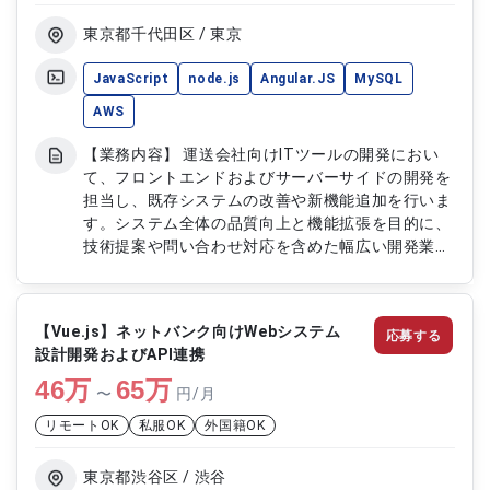
東京都千代田区 / 東京
JavaScript
node.js
Angular.JS
MySQL
AWS
【業務内容】 運送会社向けITツールの開発におい
て、フロントエンドおよびサーバーサイドの開発を
担当し、既存システムの改善や新機能追加を行いま
す。システム全体の品質向上と機能拡張を目的に、
技術提案や問い合わせ対応を含めた幅広い開発業務
に対応します。 【作業内容】 ・既存システムの改
善対応 ・新機能の設計および開発 ・フロントエン
ドおよびサーバーサイド開発対応 ・技術提案およ
【Vue.js】ネットバンク向けWebシステム
応募する
び改善提案対応 ・問い合わせ対応および調査業務
設計開発およびAPI連携
・システム品質向上および機能拡張対応
46
万
65
万
〜
円/月
リモートOK
私服OK
外国籍OK
東京都渋谷区 / 渋谷