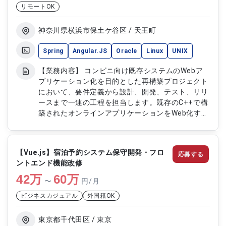
リモートOK
神奈川県横浜市保土ケ谷区 / 天王町
Spring
Angular.JS
Oracle
Linux
UNIX
【業務内容】 コンビニ向け既存システムのWebア
プリケーション化を目的とした再構築プロジェクト
において、要件定義から設計、開発、テスト、リリ
ースまで一連の工程を担当します。既存のC++で構
築されたオンラインアプリケーションをWeb化する
ため、プラットフォームおよびデータベースの移行
対応を行い、新技術を取り入れたシステム刷新を推
進します。 【作業内容】 ・既存C++システムの
【Vue.js】宿泊予約システム保守開発・フロ
応募する
Webアプリ化に向けた要件定義および設計 ・プラ
ントエンド機能改修
ットフォームおよびデータベース移行対応
42
万
（Oracle、Linux） ・Webアプリケーションの開発
60
万
〜
円/月
および単体テスト ・Spring、Angular、
ビジネスカジュアル
外国籍OK
TypeScript、GoogleCloudSpanner、Pythonを用
いた開発対応 ・結合試験の実施および不具合修正
対応 ・リリース作業および本番環境移行対応
東京都千代田区 / 東京