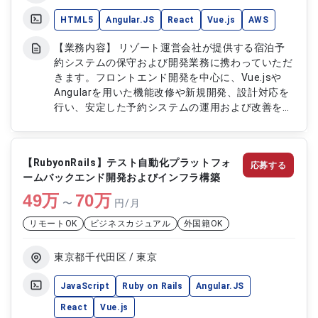
HTML5
Angular.JS
React
Vue.js
AWS
【業務内容】 リゾート運営会社が提供する宿泊予
約システムの保守および開発業務に携わっていただ
きます。フロントエンド開発を中心に、Vue.jsや
Angularを用いた機能改修や新規開発、設計対応を
行い、安定した予約システムの運用および改善を担
当します。 【作業内容】 ・フロントエンド保守開
発（Vue.js、Angular） ・基本設計 ・詳細設計 ・
共通設計（HTML、JavaScriptルール策定、バリデ
【RubyonRails】テスト自動化プラットフォ
応募する
ーション設計） ・AWS環境構築およびデプロイ対
ームバックエンド開発およびインフラ構築
応 ・ビルド環境構築および改善 ・デプロイ環境構
49
万
築および改善 ・画面機能改修
70
万
〜
円/月
リモートOK
ビジネスカジュアル
外国籍OK
東京都千代田区 / 東京
JavaScript
Ruby on Rails
Angular.JS
React
Vue.js