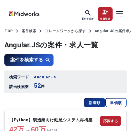
案件を探す
会員登録
TOP
案件検索
フレームワークから探す
Angular.JSの案件
Angular.JSの案件・求人一覧
案件を検索する
検索ワード
Angular.JS
52
件
該当検索数
新着順
単価順
【Python】製造業向け勤怠システム再構築
応募する
42
万
60
万
〜
円/月