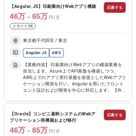
設計対応 ・React.jsを用いたフロントエンド開発
【Angular.JS】印刷業向けWebアプリ構築
応募する
・RestfulAPIを利用した外部連携対応 ・データ統
46
万
合および設定変更対応 ・チーム内での技術サポー
65
万
〜
円/月
トおよび開発支援
リモートOK
東京都千代田区 / 東京
Angular.JS
AWS
【業務内容】 印刷業向けWebアプリの構築業務を
担当します。Azure上でAPI基盤を構築しつつ、
AWS上でのアプリ実行基盤を前提としたWebアプリ
ケーション開発を行い、Angularを用いたフロント
エンド設計および開発を中心に対応します。 【作
業内容】 ・Angularを用いたフロントエンド設計お
よび開発 ・WebアプリケーションのUI構築および機
能実装 ・Azure上でのAPI基盤との連携開発 ・AWS
【Oracle】コンビニ基幹システムのWebア
応募する
環境上でのアプリ実行基盤を考慮した開発対応 ・
プリケーション再構築および移行
設計から開発工程までの一連の対応
46
万
65
万
〜
円/月