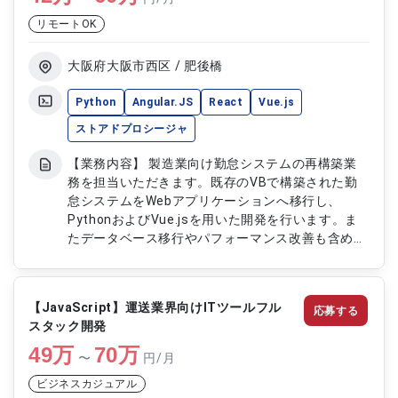
リモートOK
大阪府大阪市西区 / 肥後橋
Python
Angular.JS
React
Vue.js
ストアドプロシージャ
【業務内容】 製造業向け勤怠システムの再構築業
務を担当いただきます。既存のVBで構築された勤
怠システムをWebアプリケーションへ移行し、
PythonおよびVue.jsを用いた開発を行います。ま
たデータベース移行やパフォーマンス改善も含め、
システム全体の再構築および最適化を実施します。
【作業内容】 ・既存勤怠システムのWebアプリへ
の再構築対応 ・Python（Flask）およびVue.jsを用
【JavaScript】運送業界向けITツールフル
応募する
いた開発対応 ・OracleからPostgreSQLへのデータ
スタック開発
ベース移行対応 ・システムのパフォーマンスチュ
49
万
ーニング対応 ・製造業向け勤怠業務要件に応じた
70
万
〜
円/月
機能改修対応
ビジネスカジュアル