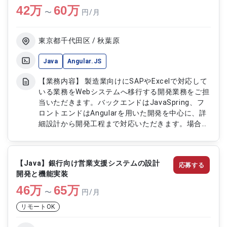
42
万
て対応）
60
万
〜
円/月
東京都千代田区 / 秋葉原
Java
Angular.JS
【業務内容】 製造業向けにSAPやExcelで対応して
いる業務をWebシステムへ移行する開発業務をご担
当いただきます。バックエンドはJavaSpring、フ
ロントエンドはAngularを用いた開発を中心に、詳
細設計から開発工程まで対応いただきます。場合に
よっては基本設計にも携わり、業務要件の整理から
実装まで一貫してシステム開発に従事していただき
ます。 【作業内容】 ・Web化に伴う業務システム
【Java】銀行向け営業支援システムの設計
応募する
開発 ・JavaSpringを用いたバックエンド開発 ・
開発と機能実装
Angularを用いたフロントエンド開発 ・詳細設計書
46
万
に基づく実装対応 ・基本設計対応（可能性あり）
65
万
〜
円/月
・SQLServerを用いたデータベース連携開発 ・単
リモートOK
体テストおよび結合テスト対応