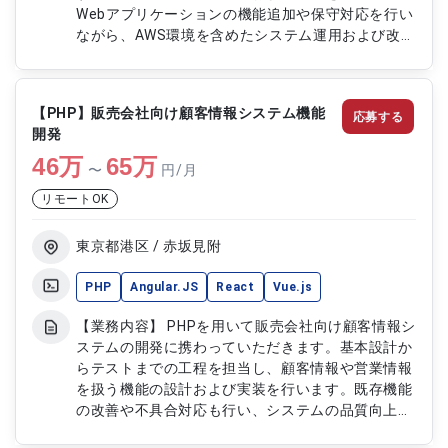
Webアプリケーションの機能追加や保守対応を行い
ながら、AWS環境を含めたシステム運用および改善
にも関与します。チーム内での開発推進や技術的な
リードも担当します。 【作業内容】 ・既存システ
ムの要件定義および基本設計 ・Vue.jsおよび
【PHP】販売会社向け顧客情報システム機能
応募する
Angularを用いたWebアプリ開発および保守 ・フロ
開発
ントエンド共通設計の検討および実装 ・デプロイ
46
万
環境の構築および改善対応 ・AWS環境の構築およ
65
万
〜
円/月
び運用対応 ・システム運用および保守対応 ・チー
リモートOK
ムメンバー管理および開発推進対応
東京都港区 / 赤坂見附
PHP
Angular.JS
React
Vue.js
【業務内容】 PHPを用いて販売会社向け顧客情報シ
ステムの開発に携わっていただきます。基本設計か
らテストまでの工程を担当し、顧客情報や営業情報
を扱う機能の設計および実装を行います。既存機能
の改善や不具合対応も行い、システムの品質向上に
貢献します。 【作業内容】 ・基本設計の作成 ・詳