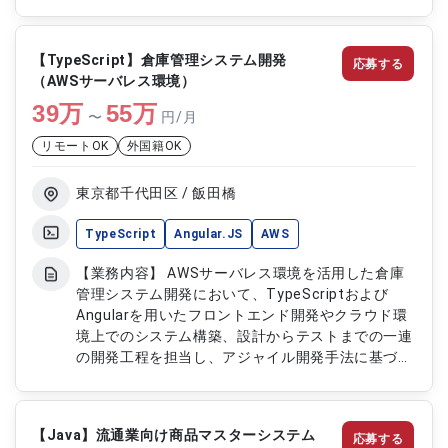
発改善にも携わります。 【作業内容】 ・内視鏡デ
ータ管理基盤の構築および運用 ・アノテーション
ツールの改修および運用対応 ・AIモデル学習基盤の
【TypeScript】倉庫管理システム開発
応募する
設計および開発運用 ・オンプレミス環境における
（AWSサーバレス環境）
Kubernetes運用管理 ・画像認識を中心とした深層
39
万
学習技術のサポート ・フロントエンドおよびバッ
55
万
〜
円/月
クエンドの開発対応（Python、TypeScript）
リモートOK
外国籍OK
東京都千代田区 / 飯田橋
TypeScript
Angular.JS
AWS
【業務内容】 AWSサーバレス環境を活用した倉庫
管理システム開発において、TypeScriptおよび
Angularを用いたフロントエンド開発やクラウド環
境上でのシステム構築、設計からテストまでの一連
の開発工程を担当し、アジャイル開発手法に基づき
チームで協力しながら機能実装を行います。 【作
業内容】 ・TypeScriptおよびAngularを用いたフ
ロントエンド開発 ・倉庫管理システムのSPA設計お
【Java】流通業向け商品マスターシステム
応募する
よび実装 ・AWSサーバレス環境での開発対応 ・基