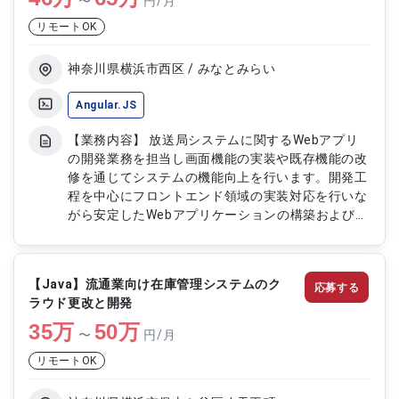
〜
円/月
リモートOK
神奈川県横浜市西区 / みなとみらい
Angular.JS
【業務内容】 放送局システムに関するWebアプリ
の開発業務を担当し画面機能の実装や既存機能の改
修を通じてシステムの機能向上を行います。開発工
程を中心にフロントエンド領域の実装対応を行いな
がら安定したWebアプリケーションの構築および改
善を実施します 【作業内容】 ・Webアプリケーシ
ョンの画面開発対応 ・既存機能の改修および機能
追加対応 ・フロントエンド実装および動作確認 ・
【Java】流通業向け在庫管理システムのク
応募する
開発工程における製造および単体対応 ・システム
ラウド更改と開発
動作検証および不具合修正対応
35
万
50
万
〜
円/月
リモートOK