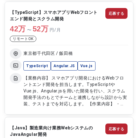
細設計の対応 ・PHPを用いた機能開発 ・データベ
ース設計およびSQL作成 ・単体テストおよび結合テ
【TypeScript】スマホアプリWebフロント
応募する
ストの実施 ・不具合改修対応
エンド開発とスクラム開発
42
万
52
万
〜
円/月
リモートOK
東京都千代田区 / 飯田橋
TypeScript
Angular.JS
Vue.js
【業務内容】 スマホアプリ開発におけるWebフロ
ントエンド開発を担当します。TypeScriptや
Vue.js、Angular.jsを用いた開発を行い、スクラム
開発手法のもとでチームと連携しながら設計から実
装、テストまでを対応します。 【作業内容】 ・
TypeScriptおよびVue.js、Angular.jsを用いたWeb
フロントエンド開発 ・スクラム開発によるプロジ
ェクト推進 ・フロントエンド設計および実装、テ
【Java】製造業向け業務Webシステムの
応募する
スト実施 ・チーム内での進捗管理およびコミュニ
JavaAngular開発
ケーション対応 ・サブリーダー業務（経験に応じ