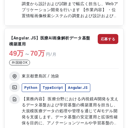
調査から設計および試験まで幅広く担当し、Webア
プリケーション開発を行います 【作業内容】 ・位
置情報画像検索システムの調査および設計および試
験対応 ・Pythonを用いたバックエンド開発および
API実装 ・FlaskまたはDjangoを用いたWebアプリ
ケーション開発 ・JavaScriptまたはTypeScriptを
【Angular.JS】医療AI画像解析データ基盤
応募する
用いたフロントエンド開発 ・AngularまたはVueを
構築運用
用いた画面開発対応 ・Linux環境での開発および仮
49
万
想マシン構築対応 ・MongoDBを用いたデータ管理
70
万
〜
円/月
および操作対応
外国籍OK
東京都豊島区 / 池袋
Python
TypeScript
Angular.JS
【業務内容】 医療分野における内視鏡AI開発を支え
るデータ基盤および学習基盤の構築運用を担当し、
大規模医療データの処理や管理を通じてAIモデル開
発を支援します。データ基盤の安定運用と拡張性確
保を目的に、アノテーションツールや学習基盤の開