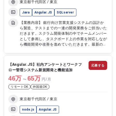
東京都千代田区 / 東京
Java
Angular.JS
SQLserver
【業務内容】 銀行向け営業支援システムの設計か
ら製造、テストまでの一連の開発業務をご担当いた
だきます。スクラム開発体制の中でチームメンバー
として参画し、タスクボード上の作業を対応しなが
ら機能開発や改善を進めていただきます。最新の
Microsoft関連技術を活用したシステム開発にも携
わっていただきます。 【作業内容】 ・営業支援シ
ステムの設計および開発 ・Javaを用いた機能実装
【Angular.JS】社内アンケートとワークフ
応募する
および改修対応 ・スクラム開発におけるタスク対
ロー管理システム新規開発と機能追加
応 ・製造工程およびテスト工程の実施 ・単体テス
46
万
トおよび結合テストの実施 ・機能改善および不具
65
万
〜
円/月
合修正対応
リモートOK
外国籍OK
東京都千代田区 / 東京
node.js
Angular.JS