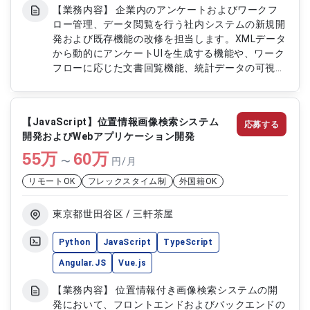
【業務内容】 企業内のアンケートおよびワークフ
ロー管理、データ閲覧を行う社内システムの新規開
発および既存機能の改修を担当します。XMLデータ
から動的にアンケートUIを生成する機能や、ワーク
フローに応じた文書回覧機能、統計データの可視化
機能などを実装します。グラフ表示や一覧表示、ス
テータス管理、検索機能、各種設定機能などの開発
も行い、既存システムの改善および追加開発にも対
【JavaScript】位置情報画像検索システム
応募する
応します。 【作業内容】 ・Angularを用いたフロン
開発およびWebアプリケーション開発
トエンド開発 ・XMLデータから動的にアンケートUI
55
万
を生成する機能実装 ・ワークフロー管理および文
60
万
〜
円/月
書回覧機能の開発 ・データ閲覧機能（グラフ・一
リモートOK
フレックスタイム制
外国籍OK
覧・ステータス表示）の実装 ・検索機能および各
種設定機能の開発 ・既存機能の改修および追加開
発 ・JavaおよびNode.jsを用いたバックエンド連携
東京都世田谷区 / 三軒茶屋
対応 ・PostgreSQLを用いたデータ設計および処理
対応
Python
JavaScript
TypeScript
Angular.JS
Vue.js
【業務内容】 位置情報付き画像検索システムの開
発において、フロントエンドおよびバックエンドの