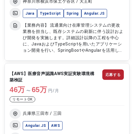
神奈川県横浜市保土ケ谷区 / 天王町
Java
TypeScript
Spring
Angular.JS
【業務内容】 流通業向け在庫管理システムの更改
業務を担当し、既存システムの刷新に伴う設計およ
び開発を実施します。詳細設計以降の工程を中心
に、JavaおよびTypeScriptを用いたアプリケーシ
ョン開発を行い、SpringBootやAngularを活用した
システム構築を担当します。またクラウド基盤の構
築やDocker環境の利用を含め、モダンな開発環境
下でのシステム更改対応全般を担います。 【作業
【AWS】医療音声認識AWS実証実験環境構
応募する
内容】 ・JavaおよびTypeScriptを用いた在庫管理
築検証
システム開発 ・SpringBootおよびAngularによる
46
万
アプリケーション実装 ・詳細設計以降の工程対応
65
万
〜
円/月
・クラウド基盤の構築および環境設定対応 ・
リモートOK
Dockerを用いた開発環境構築および運用対応
兵庫県三田市 / 三田
Angular.JS
AWS