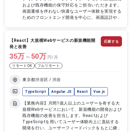
および既存機能の保守対応をご担当いただきます。
画面遷移を伴わない快適なユーザー体験を実現する
ためのフロントエンド開発を中心に、画面設計やデ
ータバインディング処理、API連携などの実装を行
います。また、既存機能の改修や不具合対応、パフ
ォーマンス改善にも対応し、継続的な品質向上に貢
【React】大規模Webサービスの新規機能開
応募する
献していただきます。 【作業内容】 ・SPA構成の
発と改善
画面設計および実装 ・ユーザーインターフェース
35
万
の開発 ・データバインディング処理の実装 ・APIと
50
万
〜
円/月
の連携処理の開発 ・既存機能の改修および機能追
リモートOK
フルリモート
加 ・不具合調査および修正対応 ・パフォーマンス
改善対応 ・コードレビューおよび品質向上対応
東京都渋谷区 / 渋谷
TypeScript
Angular.JS
React
Vue.js
【業務内容】月間1億人以上のユーザーを有する大
規模Webサービスにおいて、新規機能の開発および
既存機能の改善を担当します。Reactおよび
TypeScriptを用いてユーザー体験向上に直結する
開発を行い、ユーザーフィードバックをもとに継続