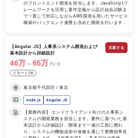
のフロントエンド開発を担当します。JavaScriptフ
レームワークを活用し要件定義から設計結合試験ま
で一貫して対応しながらAWS環境を用いたサービス
構築やバックエンド連携も含めた開発を行います。
顧客との調整や進行管理も含めた幅広い工程に携わ
ります。 【作業内容】 ・JavaScriptを用いたフロ
ントエンド開発（ReactjsVuejsAngularjs） ・要件
【Angular.JS】人事系システム開発および
応募する
定義および基本設計の実施 ・結合試験の実施およ
基本設計から詳細設計
び品質確認 ・AWS環境でのサービス構築および設
46
万
定対応 ・顧客との要件調整および開発進行管理
65
万
〜
円/月
リモートOK
東京都千代田区 / 東京
node.js
Angular.JS
【業務内容】 エンドクライアント向けの人事系シ
ステムの開発業務を担当します。要件に基づいた基
本設計から詳細設計、開発まで一連の工程に携わ
り、システムの機能追加や改修を通じて業務効率化