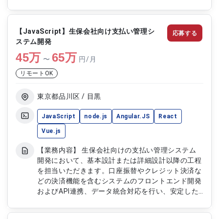
的な改善を推進します。大規模トラフィック環境に
おける課題解決にも携わります。 【作業内容】 ・
ReactおよびTypeScriptを用いた新規機能開発 ・
【JavaScript】生保会社向け支払い管理シ
応募する
既存機能の改善および改修対応 ・ユーザーフィー
ステム開発
ドバックを反映したUI/UX改善 ・大規模サービスに
45
万
おける性能および品質課題の解決 ・テストおよび
65
万
〜
円/月
リリース対応
リモートOK
東京都品川区 / 目黒
JavaScript
node.js
Angular.JS
React
Vue.js
【業務内容】 生保会社向けの支払い管理システム
開発において、基本設計または詳細設計以降の工程
を担当いただきます。口座振替やクレジット決済な
どの決済機能を含むシステムのフロントエンド開発
およびAPI連携、データ統合対応を行い、安定した
支払い管理基盤の構築を支援します。 【作業内
容】 ・支払い管理システムの基本設計および詳細