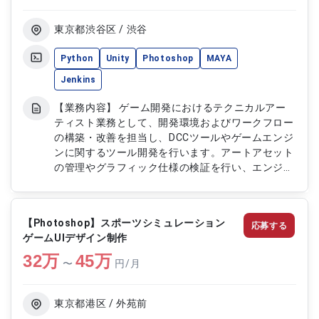
東京都渋谷区 / 渋谷
Python
Unity
Photoshop
MAYA
Jenkins
【業務内容】 ゲーム開発におけるテクニカルアー
ティスト業務として、開発環境およびワークフロー
の構築・改善を担当し、DCCツールやゲームエンジ
ンに関するツール開発を行います。アートアセット
の管理やグラフィック仕様の検証を行い、エンジニ
アとデザイナー間の橋渡しとして開発効率および品
質向上に貢献します。 【作業内容】 ・開発環境お
よびワークフローの構築・改善 ・DCCツール
【Photoshop】スポーツシミュレーション
応募する
（Maya、Photoshopなど）のプラグイン作成 ・ゲ
ゲームUIデザイン制作
ームエンジン向けカスタマイズツール開発 ・アー
32
万
トアセットの管理対応 ・グラフィック仕様の検証
45
万
〜
円/月
および素材作成 ・エンジニアとデザイナー間の調
整および橋渡し対応
東京都港区 / 外苑前