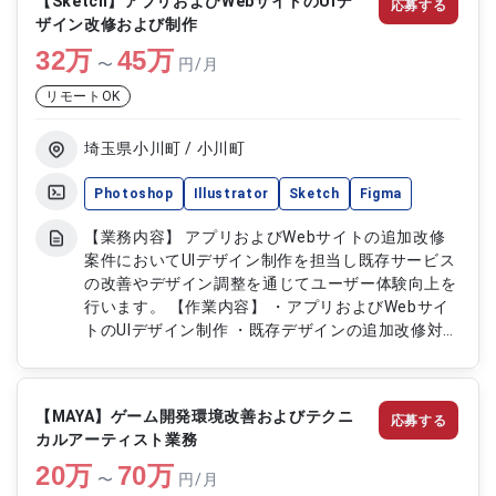
【Sketch】アプリおよびWebサイトのUIデ
応募する
ジニアとの協業によるUI設計および調整 ・スクラム
ザイン改修および制作
チームでのデザイン開発対応 ・プロダクト改善に
32
万
向けたデザイン提案
45
万
〜
円/月
リモートOK
埼玉県小川町 / 小川町
Photoshop
Illustrator
Sketch
Figma
【業務内容】 アプリおよびWebサイトの追加改修
案件においてUIデザイン制作を担当し既存サービス
の改善やデザイン調整を通じてユーザー体験向上を
行います。 【作業内容】 ・アプリおよびWebサイ
トのUIデザイン制作 ・既存デザインの追加改修対応
・画面レイアウトおよびビジュアル設計 ・デザイ
ンデータの作成および修正 ・プロジェクトにおけ
るデザイン調整対応
【MAYA】ゲーム開発環境改善およびテクニ
応募する
カルアーティスト業務
20
万
70
万
〜
円/月