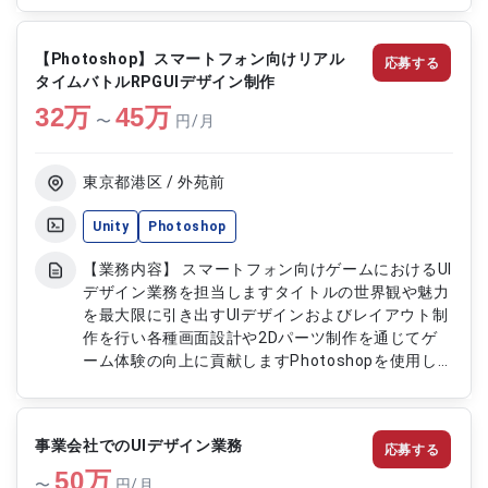
も関与し、没入感の高いゲーム体験の提供に貢献し
ていただきます。 【作業内容】 ・カットシーンム
【Photoshop】スマートフォン向けリアル
応募する
ービーの制作 ・3Dキャラクターモデルの調整およ
タイムバトルRPGUIデザイン制作
び表現強化 ・表情や動きの作り込みおよび演出調
32
万
整 ・アセットの組み込みおよびシーン構築 ・カメ
45
万
〜
円/月
ラワークおよびライティング設定 ・エフェクト制
作およびコンポジット対応
東京都港区 / 外苑前
Unity
Photoshop
【業務内容】 スマートフォン向けゲームにおけるUI
デザイン業務を担当しますタイトルの世界観や魅力
を最大限に引き出すUIデザインおよびレイアウト制
作を行い各種画面設計や2Dパーツ制作を通じてゲ
ーム体験の向上に貢献しますPhotoshopを使用し
訴求画像やバナーアイコンWeb画像など幅広いデザ
イン制作を担当します 【作業内容】 ・UI画面のデ
ザインおよびレイアウト制作 ・2Dパーツ制作（訴
事業会社でのUIデザイン業務
応募する
求画像バナーアイコンWeb画像など） ・ゲーム内UI
50
素材の作成および調整 ・世界観に合わせたビジュ
万
〜
円/月