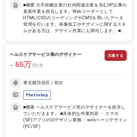
■概要 大手鉄鋼企業の社内関連企業を含むHP記事の
更新作業を担当します。Webコーダーとして、
HTML/CSSのコーディングやCMSを用いたデータ
管理を行います。画像加工やデザインに関するスキ
ルがある方は、デザイン作業にも関与します。 ■具
体的な業務内容 ・Dreamweaverを使用した
HTML/CSSの更新作業 ・FTPを用いたサーバーへ
のデータアップロード ・Adobe XDを使用したデザ
ヘルスケアサービス等のデザイナー
応募する
イン作成および修正 ・Movable TypeやWordPress
65
などのCMSを用いた記事管理および更新 ・
万
〜
円/月
PhotoshopやIllustratorを用いた画像加工および編
集
東京都渋谷区 / 初台
Photoshop
■概要 ヘルスケアサービス等のデザイナーを担当し
ていただきます。 ■具体的な作業内容 ・ スマホ
(SP)アプリのUIデザイン業務 ・webページデザイン
(PC/SP)