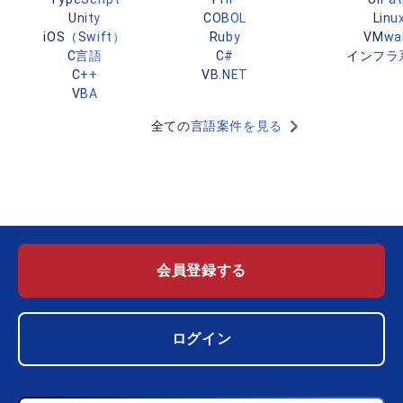
Unity
COBOL
Linu
iOS（Swift）
Ruby
VMwa
C言語
C#
インフラ
C++
VB.NET
VBA
全ての言語案件を見る
会員登録する
ログイン