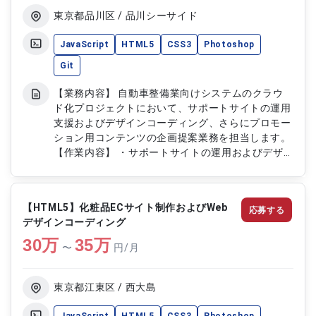
東京都品川区 / 品川シーサイド
JavaScript
HTML5
CSS3
Photoshop
Git
【業務内容】 自動車整備業向けシステムのクラウ
ド化プロジェクトにおいて、サポートサイトの運用
支援およびデザインコーディング、さらにプロモー
ション用コンテンツの企画提案業務を担当します。
【作業内容】 ・サポートサイトの運用およびデザ
インコーディング対応 ・プロモーション用コンテ
ンツの企画提案業務 ・UIUXを意識したデザイン制
作対応 ・PhotoshopおよびAdobeXDを用いたデザ
【HTML5】化粧品ECサイト制作およびWeb
応募する
イン業務 ・サイト改善およびコンテンツ更新対応
デザインコーディング
30
万
35
万
〜
円/月
東京都江東区 / 西大島