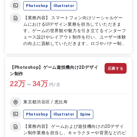
Photoshop
Illustrator
【業務内容】 スマートフォン向けソーシャルゲー
ムにおけるUIデザイン業務を担当していただきま
す。ゲームの世界観や魅力を引き立てるインターフ
ェース設計やレイアウト制作を行い、ユーザー体験
の向上に貢献していただきます。ロゴやバナー制
作、イベントや機能追加に伴う各種デザイン対応も
担当していただきます。 【作業内容】 ・ゲームUI
デザインおよびレイアウト制作 ・ロゴデザインお
【Photoshop】ゲーム遊技機向け2Dデザイ
応募する
よび各種グラフィック制作 ・ゲーム内バナー制作
ン制作
・ガチャやイベント用素材のデザイン制作 ・機能
22
万
改修に伴うUIデザイン対応 ・デザインデータの調整
34
万
〜
円/月
および修正対応
東京都渋谷区 / 恵比寿
Photoshop
Illustrator
Spine
【業務内容】 ゲームおよび遊技機向けの2Dデザイ
ン制作業務を担当し、キャラクターや背景などのビ