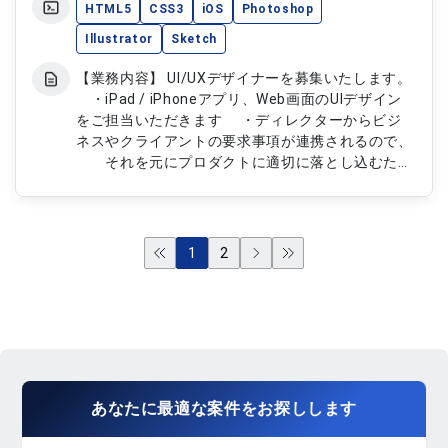
HTML5
CSS3
iOS
Photoshop
Illustrator
Sketch
【業務内容】 UI/UXデザイナーを募集いたします。
・iPad / iPhoneアプリ、Web画面のUIデザイン
をご担当いただきます ・ディレクターからビジ
ネスやクライアントの要求事項が連携されるので、
それを元にプロダクトに適切に落とし込むため
の情報設計、画面設計を主導し、 UIにまとめ開
発に連携することが主な職務範囲になります ・
開発段階に入った案件のリリース前受け入れ確認
（UIやグラフィックの品質確認）も業務に含まれま
1
2
す ・案件によっては、ユーザーヒアリングの同
行、ユーザビリティーテストの設計、 プロト
タイプの作成、実査をお願いする場合があります
・基本はディレクターや開発など他職種のメンバ
ーと案件ごとに構成されるチーム内で上記職務を推
進いただきますが、 それとは別で、デザイン
チーム内でのデザインシステムの構築 / 運用、
あなたに
最適な案件
を
お探し
します
デザイン主導の提案業務のサポートをいただくこと
があります