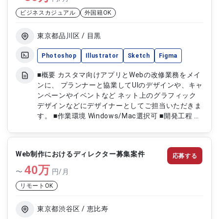
アルデザイン制作 ・Photoshopを用いたデザイン
ビジネスカジュアル
外国籍OK
業務対応
東京都品川区 / 目黒
Photoshop
Illustrator
Sketch
Figma
■概要 カスタマ向けアプリとWebの改修業務をメイ
ンに、 プランナーと協業してUIのデザインや、キャ
ンペーンやイベントなど ネット上のグラフィック
デザインなどにデザイナーとしてご担当いただきま
す。 ■作業環境 Windows/Mac選択可 ■開発工程 制
作
Web制作におけるディレクター募集案件
応募する
40
万
〜
円/月
リモートOK
東京都渋谷区 / 恵比寿