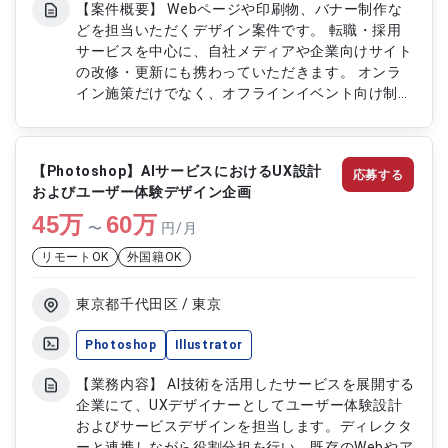
【案件概要】 Webページや印刷物、バナー制作な
どを担当いただくデザイン案件です。 転職・採用
サービスを中心に、自社メディアや企業向けサイト
の改修・更新にも携わっていただきます。 オンラ
イン施策だけでなく、オフラインイベント向け制作
物の対応も含まれる案件です。 スキルに応じて、
フロントエンド開発や動画制作にも関わることが可
能な環境です。 【作業内容】 ・LPやバナーなど
【Photoshop】AIサービスにおけるUX設計
応募する
Webクリエイティブ制作 ・自社メディアおよびコ
およびユーザー体験デザイン企画
ーポレートサイト改修 ・企業向けプロモーション
45
万
サイト更新対応 ・チラシやパンフレットなど販促
60
万
〜
円/月
物制作 ・制作進行管理および関係者調整対応
リモートOK
外国籍OK
東京都千代田区 / 東京
Photoshop
Illustrator
【業務内容】 AI技術を活用したサービスを展開する
企業にて、UXデザイナーとしてユーザー体験設計
およびサービスデザインを担当します。ディレクタ
ーと連携しながら役割分担を行い、既存のWebやア