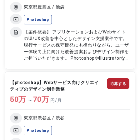
東京都豊島区 / 池袋
Photoshop
【案件概要】 アプリケーションおよびWebサイト
のUI/UX改善を中心としたデザイン支援案件です。
現行サービスの保守開発にも携わりながら、ユーザ
ー体験向上に向けた改善提案およびデザイン制作を
ご担当いただきます。 PhotoshopやIllustratorな
どを用いたデザイン業務を中心に、必要に応じて
HTML/CSS実装にも関与いただきます。 既存サー
ビスの品質向上と継続的な改善を推進いただく案件
【photoshop】Webサービス向けクリエイ
応募する
です。 【作業内容】 ・Photoshop、Illustrator、
ティブのデザイン制作業務
Sketchを用いたWebおよびアプリデザイン制作 ・
50
万
UI/UX改善に向けたデザイン提案および作成 ・既存
70
万
〜
円/月
サービスのデザイン改修および保守対応 ・
HTML/CSSによるデザイン実装対応（スキルに応じ
て） ・画面設計および関係者との調整対応
東京都渋谷区 / 渋谷
Photoshop