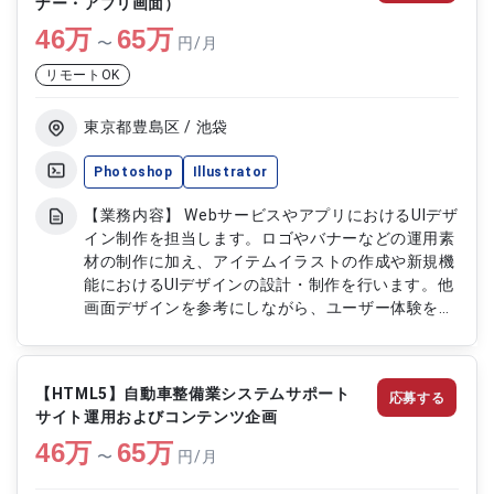
ナー・アプリ画面）
デザイン戦略設計および標準化対応 ・新規サービ
46
万
ス立ち上げにおけるデザイン業務
65
万
〜
円/月
リモートOK
東京都豊島区 / 池袋
Photoshop
Illustrator
【業務内容】 WebサービスやアプリにおけるUIデザ
イン制作を担当します。ロゴやバナーなどの運用素
材の制作に加え、アイテムイラストの作成や新規機
能におけるUIデザインの設計・制作を行います。他
画面デザインを参考にしながら、ユーザー体験を意
識したデザイン制作に携わります。 【作業内容】
・ロゴおよびバナーなどの運用素材制作 ・アイテ
ムイラストの制作 ・既存画面を参考にしたUIデザイ
【HTML5】自動車整備業システムサポート
応募する
ン制作 ・新規機能の画面デザイン設計および作成
サイト運用およびコンテンツ企画
・PhotoshopおよびIllustratorを用いたデザイン業
46
万
務
65
万
〜
円/月