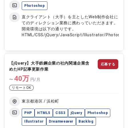
Photoshop
直クライアント（大手）を主としたWeb制作会社に
てのディレクション業務に携わっていただきます。
開発環境は以下の通りです。
HTML/CSS/jQuery/JavaScript/Illustrator/Photoshop
【jQuery】大手鉄鋼企業の社内関連企業含
応募する
めたHP記事更新作業
40
万
〜
円/月
リモートOK
東京都港区 / 浜松町
PHP
HTML5
CSS3
jQuery
Photoshop
Illustrator
Dreamweaver
Backlog