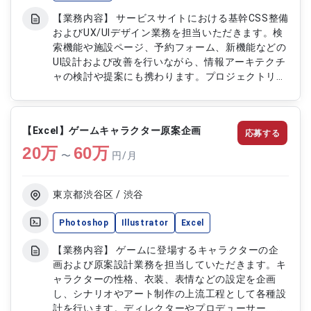
【業務内容】 サービスサイトにおける基幹CSS整備
およびUX/UIデザイン業務を担当いただきます。検
索機能や施設ページ、予約フォーム、新機能などの
UI設計および改善を行いながら、情報アーキテクチ
ャの検討や提案にも携わります。プロジェクトリー
ダーやディレクターと連携し、ガイドライン作成や
プロトタイプ、モックアップ制作を通じてユーザー
体験向上に貢献していただきます。 【作業内容】
【Excel】ゲームキャラクター原案企画
応募する
・サービスサイトの基幹CSS整備および改善対応 ・
20
万
UXUIデザイン設計および改善提案 ・情報アーキテ
60
万
〜
円/月
クチャの検討および提案 ・ガイドライン作成およ
びデザイン標準化対応 ・プロトタイプおよびモッ
クアップ作成
東京都渋谷区 / 渋谷
Photoshop
Illustrator
Excel
【業務内容】 ゲームに登場するキャラクターの企
画および原案設計業務を担当していただきます。キ
ャラクターの性格、衣装、表情などの設定を企画
し、シナリオやアート制作の上流工程として各種設
計を行います。ディレクターやプロデューサー、ア