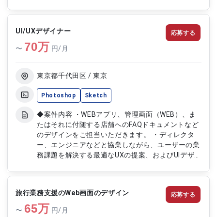
UI/UXデザイナー
応募する
70
万
〜
円/月
東京都千代田区 / 東京
Photoshop
Sketch
◆案件内容 ・WEBアプリ、管理画面（WEB）、ま
たはそれに付随する店舗へのFAQドキュメントなど
のデザインをご担当いただきます。 ・ディレクタ
ー、エンジニアなどと協業しながら、ユーザーの業
務課題を解決する最適なUXの提案、およびUIデザイ
ンの作成をお願いしたいと考えております。 ・案
件によっては、ユーザーヒアリングの同行、ユーザ
ビリティーテストの設計、実施をお願いする場合が
旅行業務支援のWeb画面のデザイン
応募する
あります。
65
万
〜
円/月