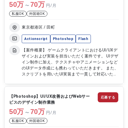
50
万
70
万
〜
円/月
私服OK
外国籍OK
東京都港区 / 田町
Actionscript
Photoshop
Flash
【案件概要】 ゲームクライアントにおけるUI/UXデ
ザインおよび実装を担当いただく案件です。 UIデザ
イン制作に加え、テクスチャやアニメーションなど
のUIデータ作成にも携わっていただきます。 また、
スクリプトを用いたUI実装まで一貫して対応いただ
き、ユーザー体験向上を目的とした開発に関与いた
だきます。 ゲームの操作性・視認性向上に寄与す
るUI制作業務となります。 【作業内容】 ・ゲーム
【Photoshop】UI/UX改善およびWebサー
応募する
クライアントのUIデザイン制作 ・UIデータ（テクス
ビスのデザイン制作業務
チャ・アニメーション）の作成 ・スクリプトを用
50
万
いたUI実装対応 ・UI/UX改善に向けたデザイン調整
70
万
〜
円/月
および修正対応 ・ゲーム画面の視認性・操作性向
私服OK
外国籍OK
上に向けた制作支援