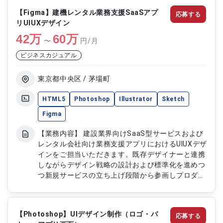
いただきます。企画から制作運用まで一貫して関わ
【Figma】建機レンタル業務支援SaaSアプ
応募する
りながらプロダクトの成長に携わっていただきま
リUIUXデザイン
す。 【作業内容】 ・既存サイトのデザイン改良対
42
万
応 ・新規コンテンツのデザイン制作 ・新規サイト
60
万
〜
円/月
のデザイン制作対応 ・企画設計から制作運用まで
ビジネスカジュアル
のデザイン業務
東京都中央区 / 茅場町
HTML5
Photoshop
Illustrator
Sketch
Figma
【業務内容】 建設業界向けSaaS型サービスおよび
レンタル会社向け業務支援アプリにおけるUIUXデザ
インをご担当いただきます。既存デザイナーと連携
しながらデザイン戦略の設計および標準化を進めつ
つ新規サービスの立ち上げ段階から参画しプロダク
トの成長に貢献していただきます。ユーザー体験の
向上を意識した画面設計やデザイン改善にも継続的
に携わっていただきます。 【作業内容】 ・SaaS型
【Photoshop】UIデザイン制作（ロゴ・バ
応募する
サービスおよび業務支援アプリのUIUXデザイン ・