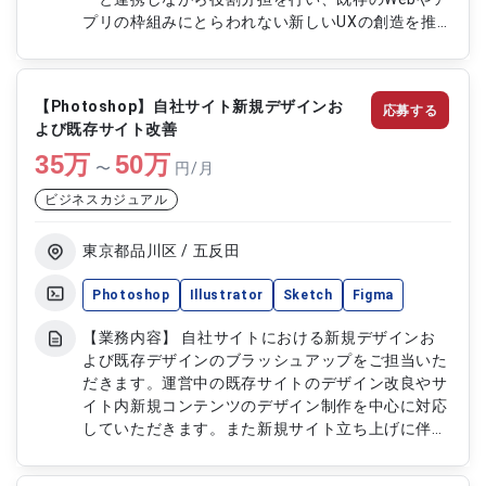
プリの枠組みにとらわれない新しいUXの創造を推
進します。ユーザー視点に立った体験設計を通じ
て、サービス価値の向上と継続的な改善を行いま
す。 【作業内容】 ・ユーザー体験設計およびUXコ
【Photoshop】自社サイト新規デザインお
応募する
ンセプト策定 ・サービス画面および導線設計 ・デ
よび既存サイト改善
ザイン素材作成（Photoshop使用） ・ディレクタ
35
万
ーとの企画および設計調整 ・ユーザー視点での改
50
万
〜
円/月
善提案および検証 ・プロダクトデザインの継続的
ビジネスカジュアル
改善対応
東京都品川区 / 五反田
Photoshop
Illustrator
Sketch
Figma
【業務内容】 自社サイトにおける新規デザインお
よび既存デザインのブラッシュアップをご担当いた
だきます。運営中の既存サイトのデザイン改良やサ
イト内新規コンテンツのデザイン制作を中心に対応
していただきます。また新規サイト立ち上げに伴う
デザイン業務を担当いただく可能性もありサービス
全体の品質向上およびユーザー体験改善に貢献して