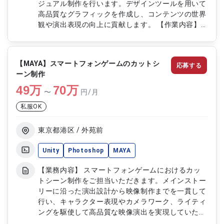
ジュアル制作を行います。デザインツールを用いて
高品質なグラフィックを作成し、コンテンツの世界
観や演出表現の向上に貢献します。 【作業内容】
・キャラクターデザイン制作 ・背景デザイン制作
・2Dグラフィック素材の作成 ・デザインデータの
調整および修正 ・演出表現に合わせたビジュアル
【MAYA】スマートフォンゲームのカットシ
応募する
制作
ーン制作
49
万
70
万
〜
円/月
私服OK
東京都港区 / 外苑前
Unity
Photoshop
MAYA
【業務内容】 スマートフォンゲームにおけるカッ
トシーン制作をご担当いただきます。メインストー
リーに沿った演出設計から映像制作までを一貫して
行い、キャラクター表現やカメラワーク、ライティ
ングを駆使して高品質な映像演出を実現していただ
きます。またエフェクト制作やコンポジット作業に