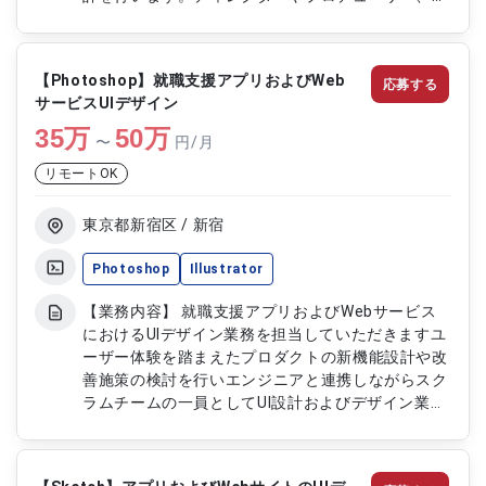
ートディレクターなど関係各所と調整を行いなが
ら、世界観に沿ったキャラクター設計を推進しま
す。 【作業内容】 ・ゲームキャラクターの性格や
【Photoshop】就職支援アプリおよびWeb
応募する
設定の企画 ・キャラクター衣装およびビジュアル
サービスUIデザイン
イメージの設計 ・表情や演出などの原案作成 ・各
35
万
部署との仕様調整およびすり合わせ ・キャラクタ
50
万
〜
円/月
ー企画に関する資料作成および整理
リモートOK
東京都新宿区 / 新宿
Photoshop
Illustrator
【業務内容】 就職支援アプリおよびWebサービス
におけるUIデザイン業務を担当していただきますユ
ーザー体験を踏まえたプロダクトの新機能設計や改
善施策の検討を行いエンジニアと連携しながらスク
ラムチームの一員としてUI設計およびデザイン業務
を推進していただきます 【作業内容】 ・就職支援
アプリおよびWebサービスのUIデザイン ・ユーザー
体験に基づく新機能および改善施策の設計 ・エン