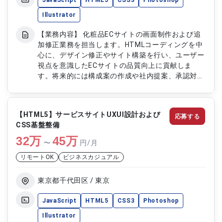
JavaScript
HTML5
CSS3
Photoshop
Illustrator
【業務内容】 化粧品ECサイトの画面制作および追
加修正業務を担当します。HTMLコーディングを中
心に、デザイン修正やサイト構築を行い、ユーザー
視点を意識したECサイトの品質向上に貢献しま
す。将来的には構成案の作成や社内提案、承認対応
など上流工程にも携わり、サイト全体の改善提案も
行います。 【作業内容】 ・化粧品ECサイトの
HTMLコーディングおよび実装対応 ・サイトデザイ
【HTML5】サービスサイトUXUI設計および
応募する
ンの修正および調整対応 ・Photoshopおよび
CSS基盤整備
Illustratorを用いたデザイン制作 ・構成案の作成お
32
万
よび資料化 ・社内提案および承認フロー対応 ・サ
45
万
〜
円/月
イト追加機能やデザイン変更の提案 ・チーム内連
リモートOK
ビジネスカジュアル
携による制作進行管理
東京都千代田区 / 東京
JavaScript
HTML5
CSS3
Photoshop
Illustrator