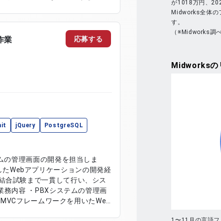
が1018万円、2
Midworks全
データの作成および登録 ・環境設
す。
検証
（※Midworks調
応募する
作業
Midworks
の
it
jQuery
PostgreSQL
テムの管理画面の開発を担当しま
を使用したWebアプリケーションの開発経
結合試験まで一貫して行い、シス
gMVCフレームワークを用いたWeb
SPを用いたバックエンド開発 ・
1〜11月の言語