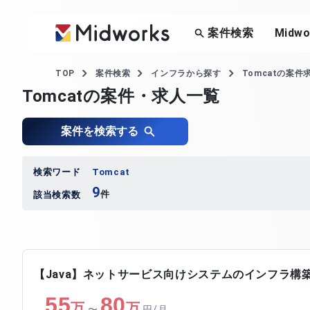
案件検索
Midw
TOP
案件検索
インフラから探す
Tomcatの案件
Tomcatの案件・求人一覧
案件を検索する
検索ワード
Tomcat
9
件
該当検索数
【Java】ネットサービス向けシステムのインフラ構
55
80
万
万
〜
円/月