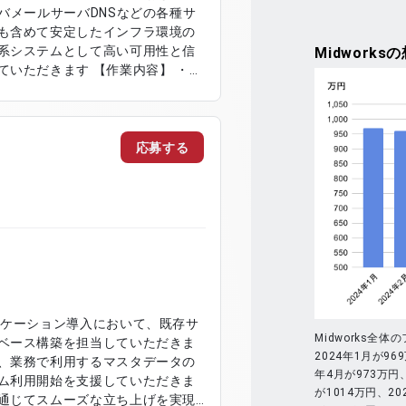
バメールサーバDNSなどの各種サ
も含めて安定したインフラ環境の
系システムとして高い可用性と信
Midworks
の
す 【作業内容】 ・
ーバのリプレイス対応 ・DNSサー
査および原因解析 ・監視業務の運
応募する
リケーション導入において、既存サ
Midworks
ベース構築を担当していただきま
2024年1月が96
、業務で利用するマスタデータの
年4月が973万円、
ム利用開始を支援していただきま
が1014万円、20
通じてスムーズな立ち上げを実現