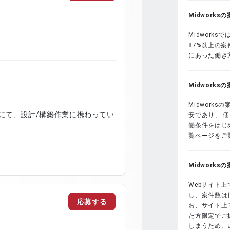
Midwork
Midwork
87%以上の
にあった働き
Midwork
Midwork
にて、設計/構築作業に携わってい
安であり、 
働条件をはじめ
覧ページをご
Midwork
Webサイト上
し、案件数は
応募する
お、サイト上で
た方限定でご
しまうため、