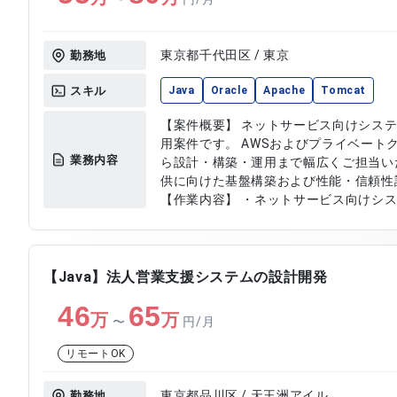
東京都千代田区 / 東京
勤務地
スキル
Java
Oracle
Apache
Tomcat
【案件概要】 ネットサービス向けシス
用案件です。 AWSおよびプライベート
業務内容
ら設計・構築・運用まで幅広くご担当い
供に向けた基盤構築および性能・信頼性
【作業内容】 ・ネットサービス向けシ
応 ・インフラ要件定義および設計・構築
ラウド環境での基盤構築対応 ・JMete
応 ・信頼性試験および検証作業対応 ・
【Java】法人営業支援システムの設計開発
46
65
万
万
〜
円/月
リモートOK
東京都品川区 / 天王洲アイル
勤務地