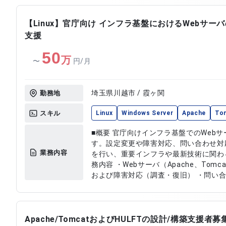
jQueryおよびBootstrapを使用し
結合試験の実施とテストコードの作成
【Linux】官庁向け インフラ基盤におけるWebサー
支援
50
万
〜
円/月
埼玉県川越市 / 霞ヶ関
勤務地
スキル
Linux
Windows Server
Apache
To
■概要 官庁向けインフラ基盤でのWeb
す。設定変更や障害対応、問い合わせ対
業務内容
を行い、重要インフラや最新技術に関わることが
務内容 ・Webサーバ（Apache、Tomc
および障害対応（調査・復旧） ・問い合
ッチ適用作業 ・システム全体の設計、
Apache/TomcatおよびHULFTの設計/構築支援者募