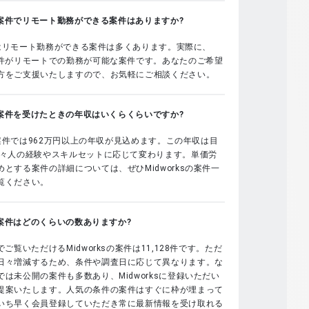
sの案件でリモート勤務ができる案件はありますか?
sではリモート勤務ができる案件は多くあります。実際に、
案件がリモートでの勤務が可能な案件です。あなたのご希望
方をご支援いたしますので、お気軽にご相談ください。
sの案件を受けたときの年収はいくらくらいですか?
sの案件では962万円以上の年収が見込めます。この年収は目
個々人の経験やスキルセットに応じて変わります。単価労
とする案件の詳細については、ぜひMidworksの案件一
覧ください。
sの案件はどのくらいの数ありますか?
でご覧いただけるMidworksの案件は11,128件です。ただ
日々増減するため、条件や調査日に応じて異なります。な
は未公開の案件も多数あり、Midworksに登録いただい
提案いたします。人気の条件の案件はすぐに枠が埋まって
いち早く会員登録していただき常に最新情報を受け取れる