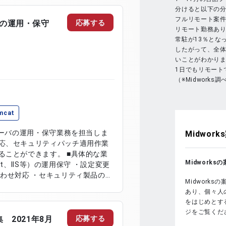
たフロントエンド開発 ・単体試験および
分けると以下の
フルリモート案件
応募する
バの運用・保守
リモート勤務あり
常駐が13％とな
したがって、全
いことがわかり
1日でもリモート
（※Midworks調
mcat
サーバの運用・保守業務を担当しま
Midworks
応、セキュリティパッチ適用作業
できます。 ■具体的な業
Midwork
at、IIS等）の運用保守 ・設定変更
わせ対応 ・セキュリティ製品のパ
Midwork
構築業務のサポート
あり、個々人
をはじめとする
ジをご覧くだ
応募する
集 2021年8月