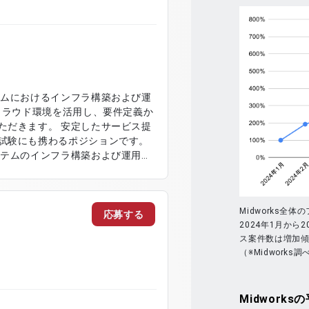
テムにおけるインフラ構築および運
クラウド環境を活用し、要件定義か
ただきます。 安定したサービス提
試験にも携わるポジションです。
ステムのインフラ構築および運用対
作業 ・AWSおよびプライベートク
rを用いた性能試験および負荷試験対
インフラ運用および改善対応
Midworks全
応募する
2024年1月から2
ス案件数は増加
（※Midworks調
Midworks
の