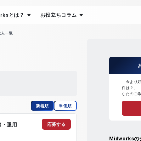
orksとは？
お役立ちコラム
求人一覧
「今より
件は？」
なたのご
新着順
単価順
応募する
築・運用
Midworks
の