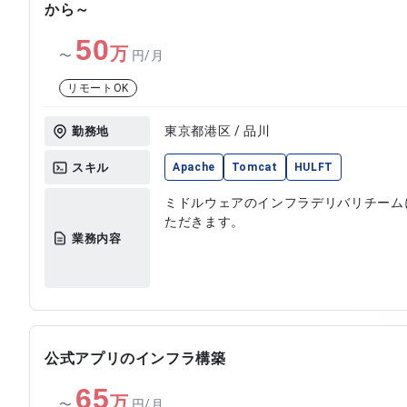
から～
50
万
〜
円/月
リモートOK
東京都港区 / 品川
勤務地
スキル
Apache
Tomcat
HULFT
ミドルウェアのインフラデリバリチーム
ただきます。
業務内容
公式アプリのインフラ構築
65
万
〜
円/月