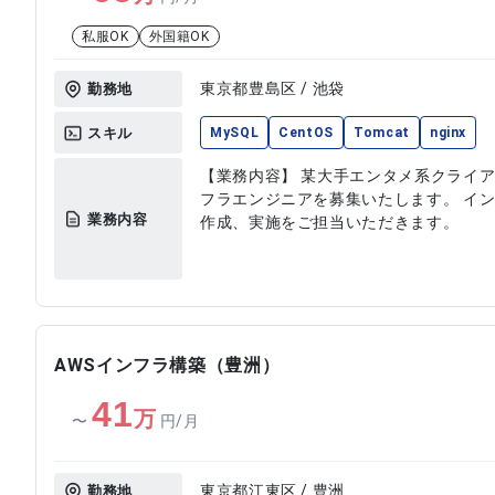
私服OK
外国籍OK
東京都豊島区 / 池袋
勤務地
スキル
MySQL
CentOS
Tomcat
nginx
【業務内容】 某大手エンタメ系クライア
フラエンジニアを募集いたします。 イ
業務内容
作成、実施をご担当いただきます。
AWSインフラ構築（豊洲）
41
万
〜
円/月
東京都江東区 / 豊洲
勤務地