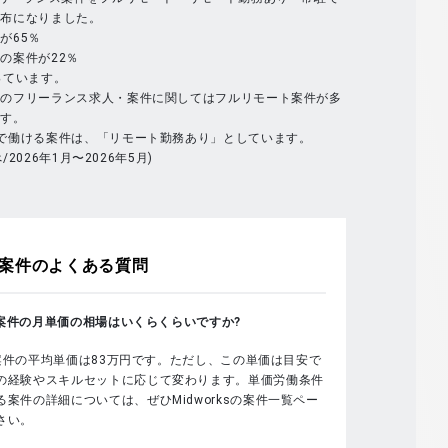
分布になりました。
が65％
の案件が22％
っています。
体のフリーランス求人・案件に関してはフルリモート案件が多
ます。
で働ける案件は、「リモート勤務あり」としています。
べ/2026年1月〜2026年5月)
案件のよくある質問
sの案件の月単価の相場はいくらくらいですか?
sの案件の平均単価は83万円です。ただし、この単価は目安で
の経験やスキルセットに応じて変わります。単価労働条件
案件の詳細については、ぜひMidworksの案件一覧ペー
さい。