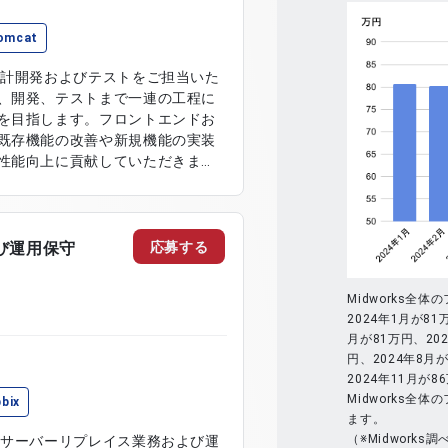
omcat
設計開発およびテストをご担当いた
、開発、テストまで一連の工程に
を目指します。フロントエンドお
既存機能の改善や新規機能の実装
性能向上に貢献していただきま
びjQueryによるフロントエンド開発
 ・単体テストおよび結合テストの
テム改善および最適化提案
応募する
び運用保守
Midworks
2024年1月が81
月が81万円、202
円、2024年8月が
2024年11月が
Midworks
bix
ます。
（※Midworks調
るサーバーリプレイス業務および運