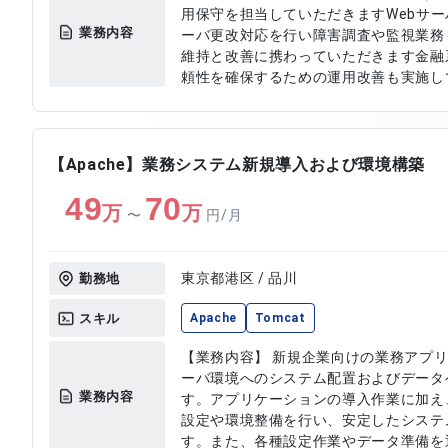
用保守を担当していただきますWebサー
業務内容
ーバ更改対応を行い障害調査や監視業務
維持と改善に携わっていただきます金融
頼性を確保するための運用改善も実施していただきま
Webサーバのリプレイス対応 ・メールサ
バのリプレイスおよび運用保守 ・障害調
用対応
【Apache】業務システム新規導入および環境構築
49
70
万
万
〜
円/月
東京都港区 / 品川
勤務地
スキル
Apache
Tomcat
【業務内容】 新規企業向けの業務アプ
ーバ環境へのシステム配置およびデータ
業務内容
す。アプリケーションの導入作業に加え
設定や環境整備を行い、安定したシステ
す。また、各種設定作業やデータ準備を