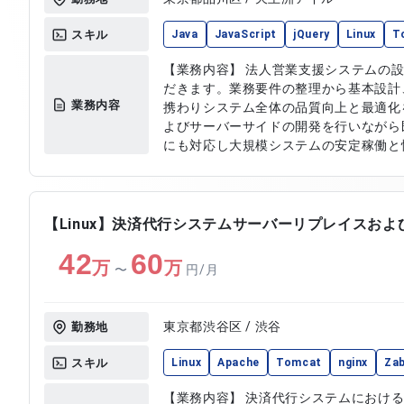
スキル
Java
JavaScript
jQuery
Linux
T
【業務内容】 法人営業支援システムの
だきます。業務要件の整理から基本設計
業務内容
携わりシステム全体の品質向上と最適化
よびサーバーサイドの開発を行いながら
にも対応し大規模システムの安定稼働と
す。 【作業内容】 ・システム要件定義および基本設計 ・Javaを用いたサ
ーバーサイド開発 ・JavaScriptおよ
・サーバー環境での開発および動作検証
実施 ・バグ調査および修正対応 ・シス
【Linux】決済代行システムサーバーリプレイスおよ
42
60
万
万
〜
円/月
東京都渋谷区 / 渋谷
勤務地
スキル
Linux
Apache
Tomcat
nginx
Zab
【業務内容】 決済代行システムにおけ