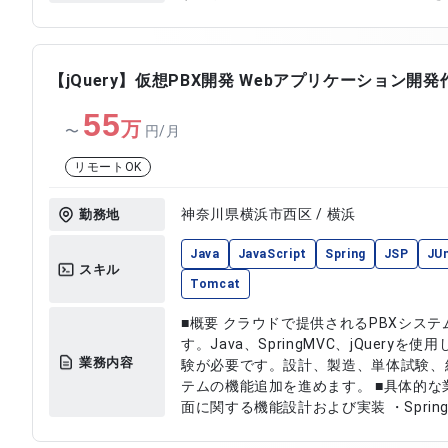
していただきます。 【作業内容】 ・既存サーバへのアプリケーション配置
・データベース作成および設定 ・マスタ
定および動作確認 ・導入後の初期動作
【jQuery】仮想PBX開発 Webアプリケーション開発
55
万
〜
円/月
リモートOK
神奈川県横浜市西区 / 横浜
勤務地
Java
JavaScript
Spring
JSP
JUn
スキル
Tomcat
■概要 クラウドで提供されるPBXシス
す。Java、SpringMVC、jQuery
業務内容
験が必要です。設計、製造、単体試験、
テムの機能追加を進めます。 ■具体的な業務内容 ・PBXシステムの管理画
面に関する機能設計および実装 ・Sprin
アプリケーション開発 ・JavaおよびJ