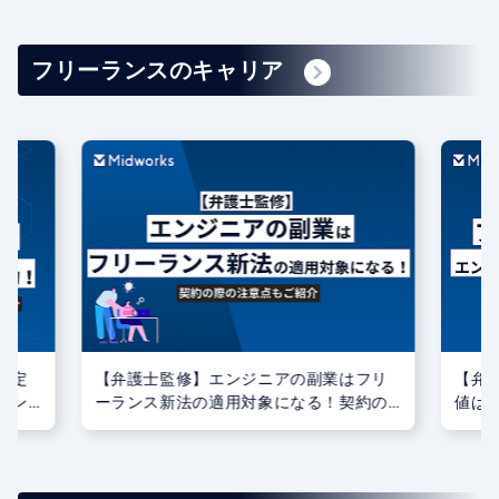
フリーランスのキャリア
制定
【弁護士監修】エンジニアの副業はフリ
【弁
エン
ーランス新法の適用対象になる！契約の
値は
こと
際の注意点もご紹介
る？