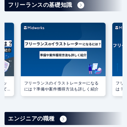
フリーランスの基礎知識
リッ
フリーランスのイラストレーターになる
フリ
いて
には？準備や案件獲得方法も詳しく紹介
は？
エンジニアの職種