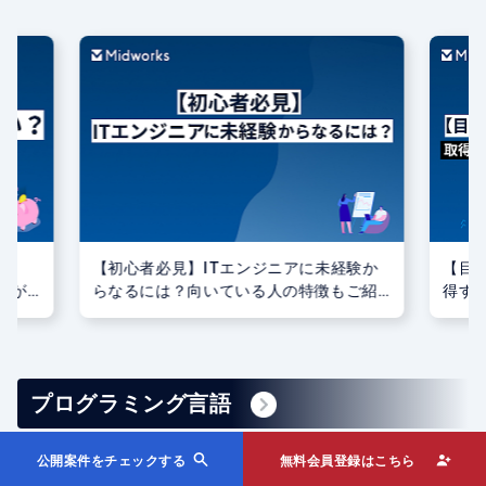
職
【初心者必見】ITエンジニアに未経験か
【目的
なが
らなるには？向いている人の特徴もご紹
得す
介
解説
プログラミング言語
公開案件をチェックする
無料会員登録はこちら