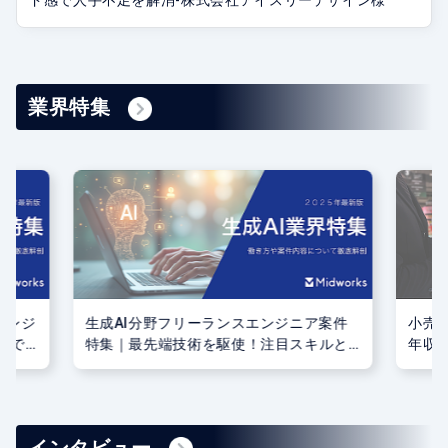
ド感で人手不足を解消-株式会社アイスリーデザイン様
業界特集
エンジ
生成AI分野フリーランスエンジニア案件
小売
術で
特集｜最先端技術を駆使！注目スキルと
年収
開発プロジェクト事例
新ト
インタビュー