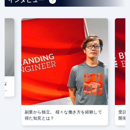
かな
決-株
副業から独立。 様々な働き方を経験して
受託
得た知見とは？
開発