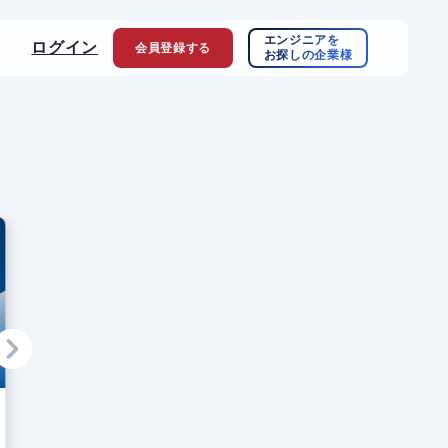
エンジニアを
ログイン
会員登録
する
お探しの企業様
【2025年版】CSSフレームワークま
Linuxのディ
とめ40｜一覧あり
類は？できるこ