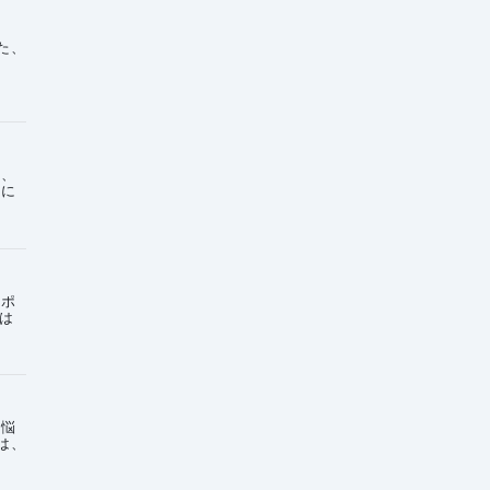
た、
た、
考に
サポ
方は
の悩
は、