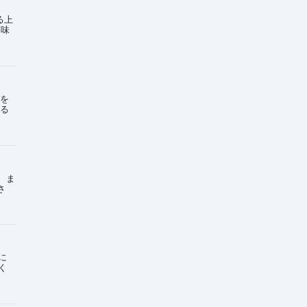
る上
興味
を
る
。ま
さ
に
く