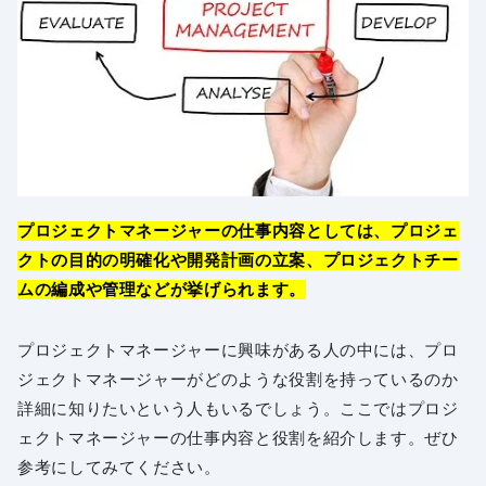
プロジェクトマネージャーの仕事内容としては、プロジェ
クトの目的の明確化や開発計画の立案、プロジェクトチー
ムの編成や管理などが挙げられます。
プロジェクトマネージャーに興味がある人の中には、プロ
ジェクトマネージャーがどのような役割を持っているのか
詳細に知りたいという人もいるでしょう。ここではプロジ
ェクトマネージャーの仕事内容と役割を紹介します。ぜひ
参考にしてみてください。