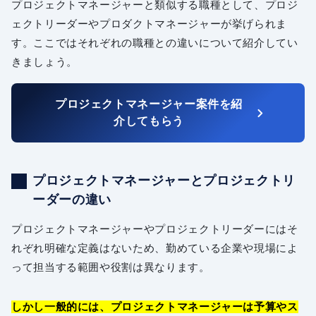
プロジェクトマネージャーと類似する職種として、プロジ
ェクトリーダーやプロダクトマネージャーが挙げられま
す。ここではそれぞれの職種との違いについて紹介してい
きましょう。
プロジェクトマネージャー案件を紹
介してもらう
プロジェクトマネージャーとプロジェクトリ
ーダーの違い
プロジェクトマネージャーやプロジェクトリーダーにはそ
れぞれ明確な定義はないため、勤めている企業や現場によ
って担当する範囲や役割は異なります。
しかし一般的には、プロジェクトマネージャーは予算やス