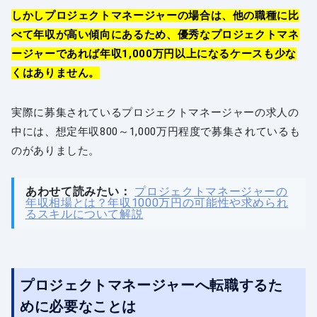
しかしプロジェクトマネージャーの場合は、他の職種に比
べて年収が高い傾向にあるため、優秀なプロジェクトマネ
ージャーであれば年収1,000万円以上になるケースも少な
くはありません。
実際に募集されているプロジェクトマネージャーの求人の
中には、想定年収800～1,000万円程度で募集されているも
のがありました。
あわせて読みたい：
プロジェクトマネージャーの
年収相場とは？年収1000万円の可能性や求められ
るスキルについて解説
プロジェクトマネージャーへ転職するた
めに必要なことは