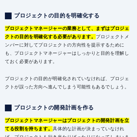
プロジェクトの目的を明確化する
プロジェクトマネージャーの業務として、まずはプロジェ
クトの目的を明確化する必要があります。
プロジェクトメ
ンバーに対してプロジェクトの方向性を提示するために
も、プロジェクトマネージャーはしっかりと目的を理解し
ておく必要があります。
プロジェクトの目的が明確化されていなければ、プロジェ
クトが誤った方向へ進んでしまう可能性もあるでしょう。
プロジェクトの開発計画を作る
プロジェクトマネージャーはプロジェクトの開発計画を立
てる役割を持ちます。
具体的な計画が決まっていなけれ
ば、プロジェクトも行き当たりばったりになってしまいま