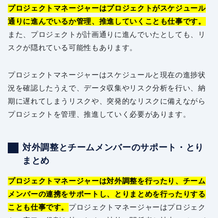
プロジェクトマネージャーはプロジェクトがスケジュール
通りに進んでいるか管理、推進していくことも仕事です。
また、プロジェクトが計画通りに進んでいたとしても、リ
スクが隠れている可能性もあります。
プロジェクトマネージャーはスケジュールと現在の進捗状
況を確認したうえで、データ収集やリスク分析を行い、納
期に遅れてしまうリスクや、突発的なリスクに備えながら
プロジェクトを管理、推進していく必要があります。
対外調整とチームメンバーのサポート・とり
まとめ
プロジェクトマネージャーは対外調整を行ったり、チーム
メンバーの連携をサポートし、とりまとめを行ったりする
ことも仕事です。
プロジェクトマネージャーはプロジェク