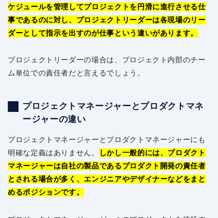
ケジュールを管理してプロジェクトを円滑に進行させる仕
事であるのに対し、プロジェクトリーダーは各現場のリー
ダーとして指示を出すのが仕事という違いがあります。
プロジェクトリーダーの場合は、プロジェクト内部のチー
ム単位での責任者だと言えるでしょう。
プロジェクトマネージャーとプロダクトマネ
ージャーの違い
プロジェクトマネージャーとプロダクトマネージャーにも
明確な定義はありません。
しかし一般的には、プロダクト
マネージャーは自社の製品であるプロダクト開発の責任者
とされる場合が多く、エンジニアやデザイナーなどをまと
めるポジションです。