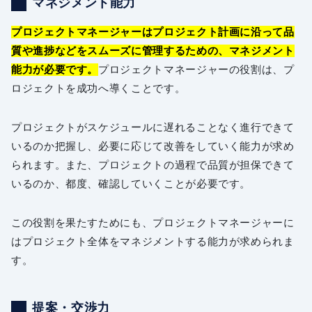
マネジメント能力
プロジェクトマネージャーはプロジェクト計画に沿って品
質や進捗などをスムーズに管理するための、マネジメント
能力が必要です。
プロジェクトマネージャーの役割は、プ
ロジェクトを成功へ導くことです。
プロジェクトがスケジュールに遅れることなく進行できて
いるのか把握し、必要に応じて改善をしていく能力が求め
られます。また、プロジェクトの過程で品質が担保できて
いるのか、都度、確認していくことが必要です。
この役割を果たすためにも、プロジェクトマネージャーに
はプロジェクト全体をマネジメントする能力が求められま
す。
提案・交渉力