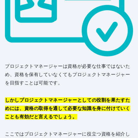
プロジェクトマネージャーは資格が必要な仕事ではないた
め、資格を保有していなくてもプロジェクトマネージャー
を目指すことは可能です。
しかしプロジェクトマネージャーとしての役割を果たすた
めには、資格の取得を通して必要な知識を身に付けていく
ことも有効だと言えるでしょう。
ここではプロジェクトマネージャーに役立つ資格を紹介し