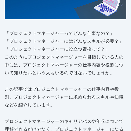
「プロジェクトマネージャーってどんな仕事なの？」
「プロジェクトマネージャーにはどんなスキルが必要？」
「プロジェクトマネージャーに役立つ資格って？」
このようにプロジェクトマネージャーを目指している人の
中には、プロジェクトマネージャーの仕事内容や役割につ
いて知りたいという人もいるのではないでしょうか。
この記事ではプロジェクトマネージャーの仕事内容や役
割、プロジェクトマネージャーに求められるスキルや知識
などを紹介しています。
プロジェクトマネージャーのキャリアパスや年収について
理解できるだけでなく、プロジェクトマネージャーになる