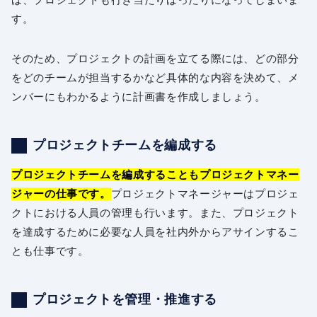
す。
そのため、プロジェクトの計画を立てる際には、どの部分
をどのチームが担当するかなど具体的な内容を決めて、メ
ンバーにもわかるように計画書を作成しましょう。
プロジェクトチームを編成する
プロジェクトチームを編成することもプロジェクトマネー
ジャーの仕事です。
プロジェクトマネージャーはプロジェ
クトにおける人員の管理も行います。また、プロジェクト
を達成するために必要な人員を社内外からアサインするこ
とも仕事です。
プロジェクトを管理・推進する