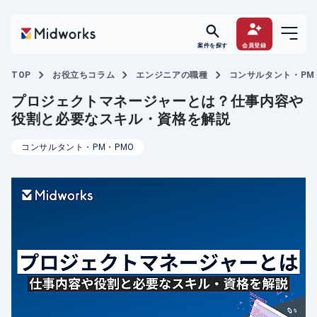
案件を探す
会員登録
TOP
お役立ちコラム
エンジニアの職種
コンサルタント・PM
プロジェクトマネージャーとは？仕事内容や
役割と必要なスキル・資格を解説
コンサルタント・PM・PMO