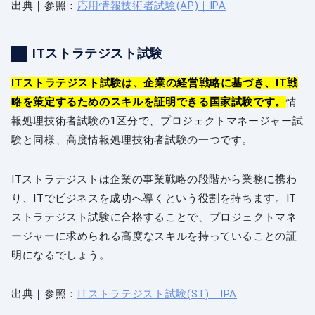
出典｜参照：
応用情報技術者試験(AP)｜IPA
ITストラテジスト試験
ITストラテジスト試験は、企業の経営戦略に基づき、IT戦
略を策定するためのスキルを証明できる国家試験です。
情
報処理技術者試験の1区分で、プロジェクトマネージャー試
験と同様、高度情報処理技術者試験の一つです。
ITストラテジストは企業の事業戦略の段階から業務に携わ
り、ITでビジネスを成功へ導くという役割を持ちます。IT
ストラテジスト試験に合格することで、プロジェクトマネ
ージャーに求められる高度なスキルを持っていることの証
明になるでしょう。
出典｜参照：
ITストラテジスト試験(ST)｜IPA