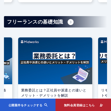
必
注意するべきことをご紹介！
ジニ
をご
フリーランスの基礎知識
合格
業務委託とは？正社員や派遣との違いと
リモ
メリット・デメリットを解説
トや
紹介
公開案件をチェックする
無料会員登録はこちら