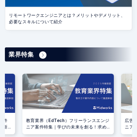
リモートワークエンジニアとは？メリットやデメリット、
必要なスキルについて紹介
業界特集
案件
教育業界（EdTech）フリーランスエンジ
広告業
最新
ニア案件特集｜学びの未来を創る！求め
ニア
られるスキルと開発事例
広告