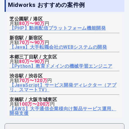
Midworks おすすめの案件例
芝公園駅 / 港区
月額
80万〜90万
円
【PHP】動画配信プラットフォーム機能開発
新宿駅 / 新宿区
月額
70万〜90万
円
【Java】大手転職会社のWEBシステムの開発
本郷三丁目駅 / 文京区
月額
80万〜90万
円
【Python】教育ドメインの機械学習エンジニア
渋谷駅 / 渋谷区
月額
70万〜120万
円
【JavaScript】サービス開発ディレクター（アプ
リ、スマートTV）
京橋駅 / 大阪市城東区
月額
100万〜200万
円
【AWS】大手通信企業様向け製品サービス運用、
開発支援