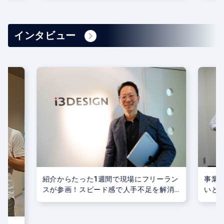
インタビュー
事業
紹介からたった1週間で現場にフリーラン
いとい
スが参画！スピード感で人手不足を解消-
式会社
株式会社アイスリーデザイン様