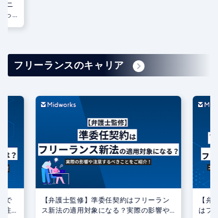
ジニ
合っ
ラン
フリーランスのキャリア
行で
【弁護士監修】準委任契約はフリーラン
【弁
発注
ス新法の適用対象になる？実際の影響や
はフ