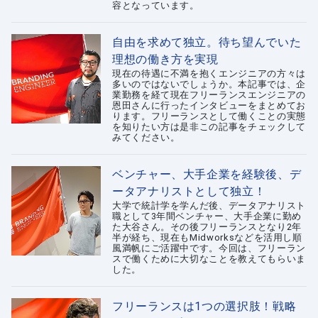
容となっています。
自由を求めて独立。待ち望んでいた
理想の働き方を実現
現在の待遇に不満を抱くエンジニアの方々は
多いのではないでしょうか。本記事では、企
業勤務を経て現在フリーランスエンジニアの
恩田さんに行ったインタビューをまとめてお
ります。フリーランスとして働くことの実態
を知りたい方は是非この記事をチェックして
みてください。
ベンチャー、大手企業を経験後、デ
ータアナリストとして独立！
大学で統計学を学んだ後、データアナリスト
職として3年間ベンチャー、大手企業に勤め
た大谷さん。その後フリーランスとなり2年
半が経ち、現在もMidworksなどを活用し順
風満帆にご活躍中です。今回は、フリーラン
スで働くために大切なことを教えてもらいま
した。
フリーランスは1つの選択肢！戦略