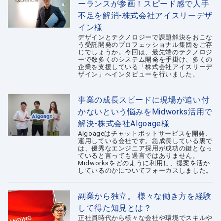
ーランスが参画！スピード感で人手
不足を解消-株式会社アイスリーデザ
イン様
デザインとテクノロジーで課題解決をおこな
う受託開発のプロフェッショナル集団をご存
じでしょうか。今回は、最先端のテクノロジ
ーで数多くのシステム開発を手掛け、多くの
企業を支援している「株式会社アイスリーデ
ザイン」へインタビューを行いました。
事業の成長スピードに現場が追い付
かないという悩みをMidworks活用で
解決-株式会社Algoage様
Algoageはチャットボットサービスを開発、
運用している会社です。急成長している裏で
は、優秀なエンジニア採用が成功の鍵となっ
ていると言っても過言ではありません。
Midworksをどのように利用し、提案を活か
しているのかについてフォーカスしました。
副業から独立。 様々な働き方を経験
して得た知見とは？
正社員時代から様々な会社や環境でスキルや