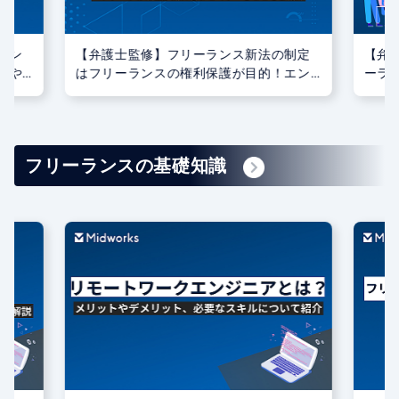
ラン
【弁護士監修】フリーランス新法の制定
【弁
響や
はフリーランスの権利保護が目的！エン
ーラ
ジニアが新法適用に合わせてすべきこと
際の
をご紹介
フリーランスの基礎知識