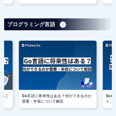
る資格もご紹介！
介
プログラミング言語
きるこ
Go言語に将来性はある？何ができるのか
Sca
需要・年収について解説
ト、