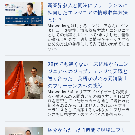
新業界参入と同時にフリーランスに
転向したエンジニアの情報収集方法
とは？
Midworksを利用するエンジニアさんにイン
タビューを実施。情報収集方法とエンジニア
としての活躍方法について伺いました。情報
が溢れる社会で、適切に情報をキャッチする
ための方法の参考にしてみてはいかがでしょ
うか。
30代でも遅くない！未経験からエン
ジニアへのジョブチェンジで天職と
巡り合った、英語が喋れる元消防士
のフリーランスへの挑戦
Midworksのキャリアアドバイザーも称賛す
る小林さんの人間力とその働き方。それはプ
ロを志望していたサッカーを通じて培われた
部分もあるかもしれません。30代からフリ
ーランスとして活躍する小林さんにフリーラ
ンスを目指す方へのアドバイスを伺った。
紹介からたった1週間で現場にフリ