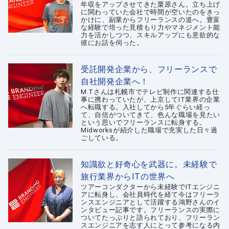
年収をアップさせてきた栗原さん。立ち上げ
に関わっていた会社で時間が空いたのをきっ
かけに、副業からフリーランスの道へ。豊富
な経験で培った見積もり力やマネジメント能
力を活かしつつ、スキルアップにも意欲的な
彼にお話を伺った。
受託開発企業から、フリーランスで
自社開発企業へ！
M.Tさんは札幌市でテレビ制作に関連する仕
事に携わっていたが、上京してIT業界の企業
へ転職する。入社してから5年ぐらい経っ
て、自信がついてきて、色んな職場を見たい
という思いでフリーランスに転身する。
Midworksが紹介した職場で充実した日々過
ごしている。
知識欲と好奇心を武器に。未経験で
旅行業界からITの世界へ
ツアーコンダクターから未経験でITエンジニ
アに転身し、会社員時代を経て今はフリーラ
ンスエンジニアとして活躍する鴻野さんのイ
ンタビュー記事です。フリーランスの実際に
ついてたっぷりと語られており、フリーラン
スエンジニアを志す人にとって参考になる内