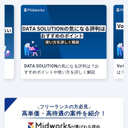
ら
DATA SOLUTIONの気になる評判は？お
Vote
すすめポイントや使い方を詳しく解説
は？
解説
フリーランスの方必見
高単価・高待遇の案件を紹介！
が選ばれる理由