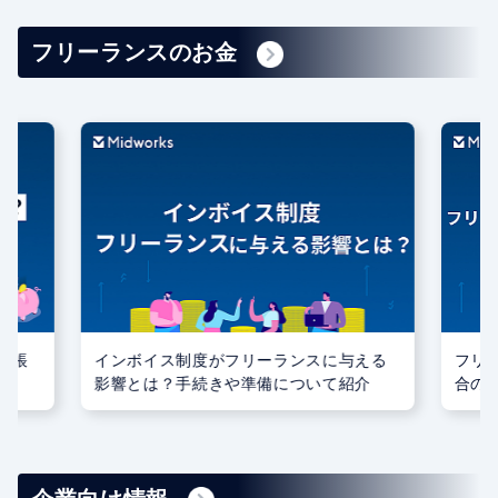
フリーランスのお金
記帳
インボイス制度がフリーランスに与える
フリ
影響とは？手続きや準備について紹介
合の
ント