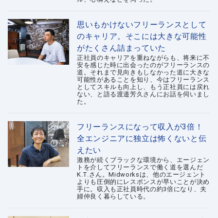
思いもかけないフリーランスとして
のキャリア。そこには大きな可能性
がたくさん詰まっていた
正社員のキャリアを重ねながらも、将来に不
安を感じた時に出会ったのがフリーランスの
道。それまで見向きもしなかった道に大きな
可能性があることを知り、今はフリーランス
としてスキルも向上し、もう正社員には戻れ
ない、と語る渡邉芳久さんにお話を伺いまし
た。
フリーランスになって収入が3倍！
全エンジニアに独立は怖くないと伝
えたい
激務が続くブラックな環境から、エージェン
トを介してフリーランスで働く道を選んだ
K.T.さん。Midworksは、他のエージェント
よりも圧倒的にレスポンスが早いことが決め
手に。収入も正社員時代の約3倍になり、夫
婦仲良く暮らしている。