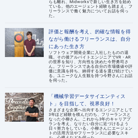
らも離れ、Midworksで新しい生き方を始め
ている。他のエージェント経験も踏まえ、フ
リーランスで働く魅力についてお話を伺っ
た。
評価と報酬を考え、的確な情報を得
ながら働けるフリーランスは、自分
にあった生き方
ソフトウェア開発企業に入社したものの退
職。その後アルバイトエンジニアでVR・AR
の世界を知り、方向性を決めた今野勇司さ
ん。フリーランスである自分の市場価値や評
価に意識を持ち、納得する道を選び続けてい
る。ユニークな人生観を持つ今野さんにお話
を伺った。
「機械学習データサイエンティス
ト」を目指して、視界良好！
さまざまな企業へ出向するエンジニアとして
3年ほど経験を積んだのち、フリーランスと
なった小柳さん。これから3年のキャリアプ
ランを考え、なりたい自分に近づけるよう
日々努力をしている。小柳さんにエージェン
トの活用方法やフリーランスに必要なスキ
ル、心構えなどを伺った。