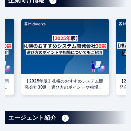
企業向け情報
テム開
【2025年版】札幌のおすすめシステム開
【2
場に
発会社30選｜選び方のポイントや相場に
発会
ついてもご紹介
つい
エージェント紹介