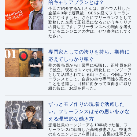
的キャリアプランとは？
今回ご紹介するA.Tさんは、新卒で入社した
企業を3年で退職後、SESを経てフリーラン
スになりました。さらにフリーランスとして
勤務した企業で正社員になるというキャリア
の持ち主です。フリーランスへの転向を考え
ているエンジニアの方は、ぜひ参考にしてく
ださい。
専門家としての誇りを持ち、期待に
応えてしっかり稼ぐ
靴の販売員からIT業界に転職し、正社員を経
て独立。現在はスマホに特化したエンジニア
として活躍されている山下さん。今回はフリ
ーランスとして、自身の持つ専門性を高める
ことを意識し、目標に向かって直向きに取り
組む彼に、お話を伺った。
ずっとモノ作りの現場で活躍した
い。フリーランスはその思いをかな
える理想的な働き方
派遣社員のエンジニアを10年続けた後、フ
リーランスに転向した高橋雅也さん。技術力
のあるエンジニアを目指し、古巣の仕事先か