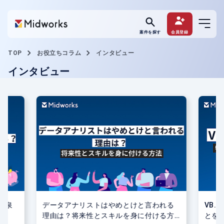
案件を探す
会員登録
TOP
お役立ちコラム
インタビュー
インタビュー
源泉
データアナリストはやめとけと言われる
VB.
理由は？将来性とスキルを身に付ける方
とを