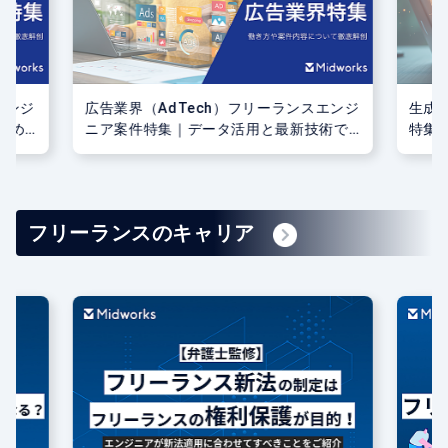
エンジ
広告業界（AdTech）フリーランスエンジ
生成
求め
ニア案件特集｜データ活用と最新技術で
特集
広告効果を最大化！
開発
フリーランスのキャリア