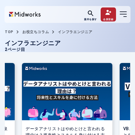
案件を探す
会員登録
TOP
お役立ちコラム
インフラエンジニア
インフラエンジニア
2ページ目
源泉
データアナリストはやめとけと言われる
VB.
理由は？将来性とスキルを身に付ける方
とを