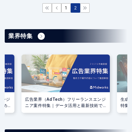
1
2
業界特集
エンジ
広告業界（AdTech）フリーランスエンジ
生成
求め
ニア案件特集｜データ活用と最新技術で
特集
広告効果を最大化！
開発