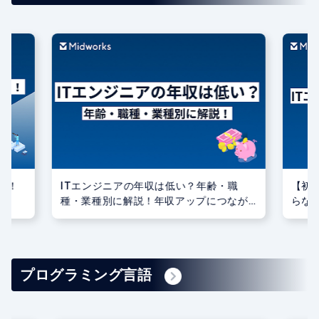
る！
ITエンジニアの年収は低い？年齢・職
【初
種・業種別に解説！年収アップにつなが
らな
る資格もご紹介！
介
プログラミング言語