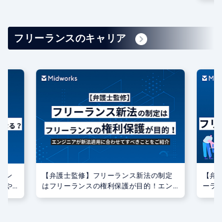
フリーランスのキャリア
ラン
【弁護士監修】フリーランス新法の制定
【弁
響や
はフリーランスの権利保護が目的！エン
ーラ
ジニアが新法適用に合わせてすべきこと
際の
をご紹介