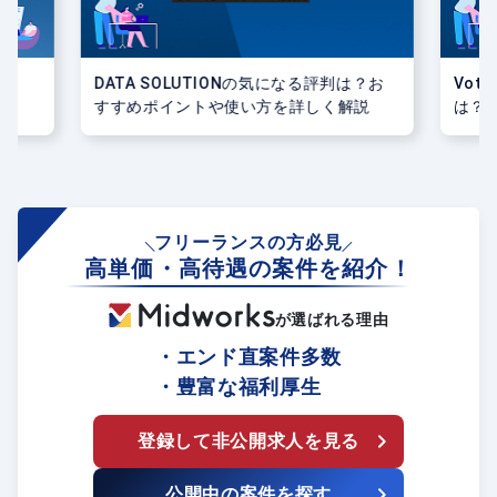
ら
DATA SOLUTIONの気になる評判は？お
Vote
すすめポイントや使い方を詳しく解説
は？
解説
フリーランスの方必見
高単価・高待遇の案件を紹介！
が選ばれる理由
・エンド直案件多数
・豊富な福利厚生
登録して非公開求人を見る
公開中の案件を探す