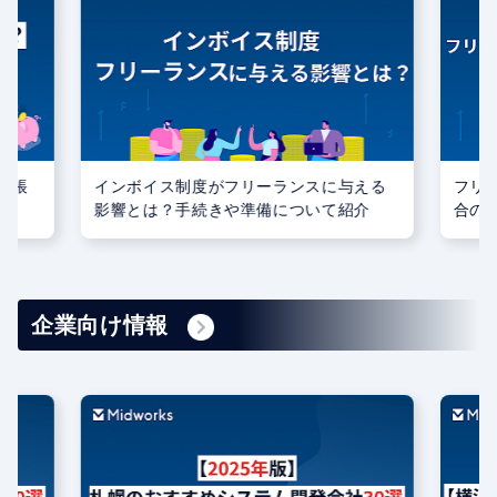
記帳
インボイス制度がフリーランスに与える
フリ
影響とは？手続きや準備について紹介
合の
ント
企業向け情報