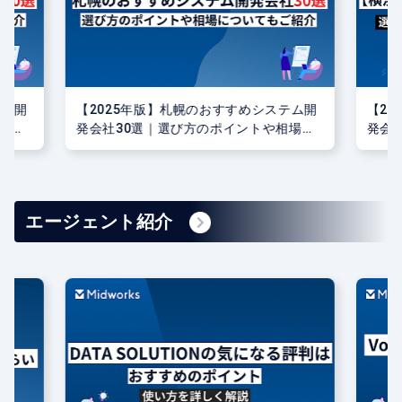
テム開
【2025年版】札幌のおすすめシステム開
【2
場に
発会社30選｜選び方のポイントや相場に
発会
ついてもご紹介
つい
エージェント紹介