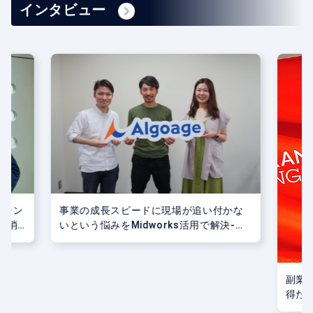
インタビュー
事業の成長スピードに現場が追い付かな
ーラン
いという悩みをMidworks活用で解決-株
解消-
式会社Algoage様
副業
得た