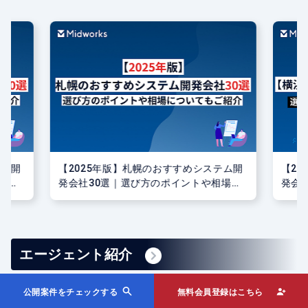
テム開
【2025年版】札幌のおすすめシステム開
【2
場に
発会社30選｜選び方のポイントや相場に
発会
ついてもご紹介
つい
エージェント紹介
公開案件をチェックする
無料会員登録はこちら