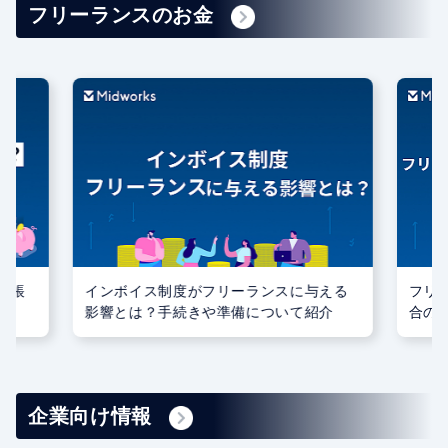
フリーランスのお金
記帳
インボイス制度がフリーランスに与える
フリ
影響とは？手続きや準備について紹介
合の
ント
企業向け情報