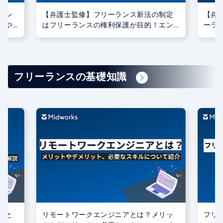
ラン
【弁護士監修】フリーランス新法の制定
【弁
響や
はフリーランスの権利保護が目的！エン
ーラ
ジニアが新法適用に合わせてすべきこと
際の
をご紹介
フリーランスの基礎知識
いと
リモートワークエンジニアとは？メリッ
フリ