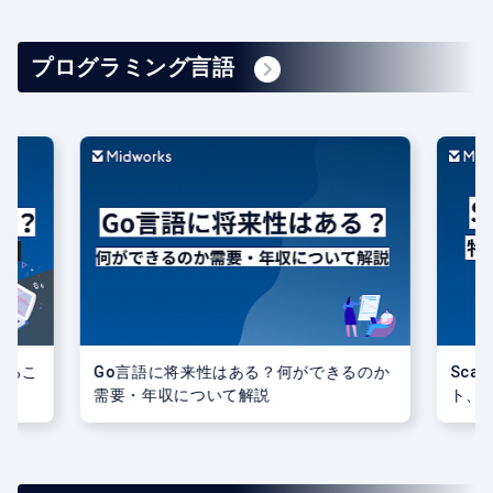
プログラミング言語
o言語に将来性はある？何ができるのか
Scalaの将来性とは
要・年収について解説
ト、学ぶ方法、注意点