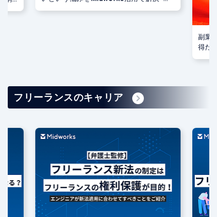
式会社Algoage様
副業
得た
フリーランスのキャリア