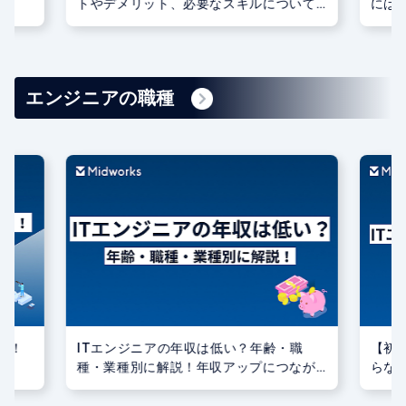
トやデメリット、必要なスキルについて
には
紹介
エンジニアの職種
る！
ITエンジニアの年収は低い？年齢・職
【初
種・業種別に解説！年収アップにつなが
らな
る資格もご紹介！
介