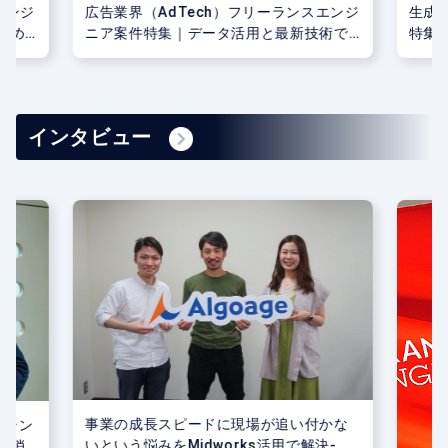
エンジ
広告業界（AdTech）フリーランスエンジ
生成
求め
ニア案件特集｜データ活用と最新技術で
特集
広告効果を最大化！
開発
インタビュー
事業の成長スピードに現場が追い付かな
ーラン
いという悩みをMidworks活用で解決-株
解消-