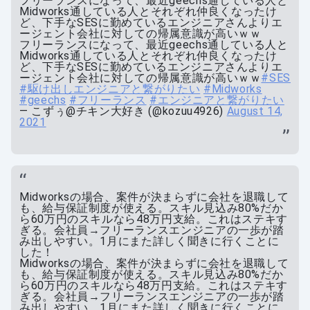
フリーランスになって、最近geechs通している人と
Midworks通している人とそれぞれ仲良くなったけ
ど、下手なSESに勤めているエンジニアさんよりエ
ージェント会社に対しての帰属意識が高いｗｗ
フリーランスになって、最近geechs通している人と
Midworks通している人とそれぞれ仲良くなったけ
ど、下手なSESに勤めているエンジニアさんよりエ
ージェント会社に対しての帰属意識が高いｗｗ
#SES
#駆け出しエンジニアと繋がりたい
#Midworks
#geechs
#フリーランス
#エンジニアと繋がりたい
— こずぅ@チキン大好き (@kozuu4926)
August 14,
2021
Midworksの場合、案件が決まらずに会社を退職して
も、給与保証制度が使える。スキル見込み80%だか
ら60万円のスキルなら48万円支給。これはステキす
ぎる。会社員→フリーランスエンジニアの一歩が踏
み出しやすい。1月にまた詳しく聞きに行くことに
した！
Midworksの場合、案件が決まらずに会社を退職して
も、給与保証制度が使える。スキル見込み80%だか
ら60万円のスキルなら48万円支給。これはステキす
ぎる。会社員→フリーランスエンジニアの一歩が踏
み出しやすい。1月にまた詳しく聞きに行くことに