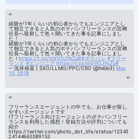
経験が1年くらいの初心者からでもエンジニアとし
て独立できると人気のポテパンフリーランスの宮﨑
社長へ取材して色々聞いてきた事を記事にしまし
た！
経験が1年くらいの初心者からでもエンジニアとし
て独立できると人気のポテパンフリーランスの宮﨑
社長へ取材して色々聞いてきた事を記事にしまし
た！
https://t.co/mVVOJYsZu8
#ポテパン
#フリー
ランス
#エンジニア
https://t.co/mVVOJYsZu8
— 浅井裕喜 | SXO/LLMO/PPC/CRO (@hi6ki3)
May
15, 2018
フリーランスエージェントの中でも、お仕事が探し
やすいエージェントです
ITフリーランス向けエージェントのポテパンフリー
ランスを利用した感想！登録方法や評判についても
紹介
https://twitter.com/photo_dot_life/status/12343
24144663089153