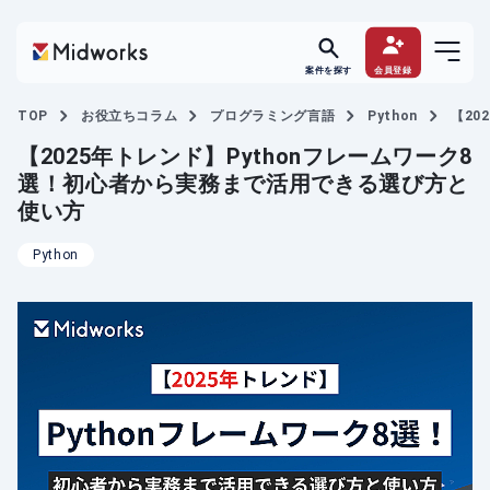
案件を探す
会員登録
TOP
お役立ちコラム
プログラミング言語
Python
【20
【2025年トレンド】Pythonフレームワーク8
選！初心者から実務まで活用できる選び方と
使い方
Python