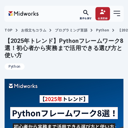
案件を探す
会員登録
TOP
お役立ちコラム
プログラミング言語
Python
【20
【2025年トレンド】Pythonフレームワーク8
選！初心者から実務まで活用できる選び方と
使い方
Python