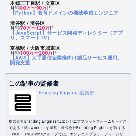
本郷三丁目駅 / 文京区
月額
80万〜90万
円
【Python】教育ドメインの機械学習エンジニア
渋谷駅 / 渋谷区
月額
70万〜120万
円
【JavaScript】サービス開発ディレクター（アプ
リ、スマートTV）
京橋駅 / 大阪市城東区
月額
100万〜200万
円
【AWS】大手通信企業様向け製品サービス運用、
開発支援
この記事の監修者
Branding Engineer編集部
株式会社Branding Engineerはエンジニアプラットフォームサービス
である「Midworks」を運営。株式会社Branding Engineerが属する
TWOSTONE&Sonsグループでは、エンジニアプラットフォームサ