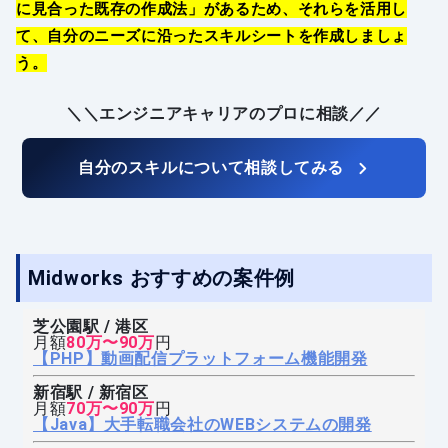
に見合った既存の作成法」があるため、それらを活用し
て、自分のニーズに沿ったスキルシートを作成しましょ
う。
＼＼エンジニアキャリアのプロに相談／／
自分のスキルについて相談してみる
Midworks おすすめの案件例
芝公園駅 / 港区
月額
80万〜90万
円
【PHP】動画配信プラットフォーム機能開発
新宿駅 / 新宿区
月額
70万〜90万
円
【Java】大手転職会社のWEBシステムの開発