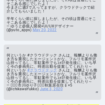
そこある感じでしたよ！
今まさに週3で入ってますが、クラウドテックで紹
介してもらいました！
半年くらい前に探しましたが、その頃は普通にそこ
そこある感じでしたよ！
— ゆうと@個人開発×UI/UXデザイナー
(@yuto_apps)
May 20, 2022
何というか #クラウドテック さんは、報酬よりも働
き方を重視したエージェントかな。フルリモ案件沢
山持ってるし、常駐案件でもｺｫﾛﾅ発生後に、いち早
く今の参画先に、時差出勤を提案してくれたり～
何というか
#クラウドテック
さんは、報酬よりも働
き方を重視したエージェントかな。フルリモ案件沢
山持ってるし、常駐案件でもｺｫﾛﾅ発生後に、いち早
く今の参画先に、時差出勤を提案してくれたり～
— 👩🏻‍✈️市川ゆり子🙎🏻‍♀️秋葉原在住💉×5
(@IchikawaYukko)
June 3, 2020