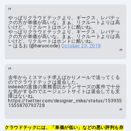
やっぱりクラウドテックより、ギークス、レバテッ
クの方が単価が高いな。まぁ、リクルートよりは高
いけど。リクルートはホントに酷いね。
やっぱりクラウドテックより、ギークス、レバテッ
クの方が単価が高いな。まぁ、リクルートよりは高
いけど。リクルートはホントに酷いね。
— はるお (@haruocode)
October 29, 2018
去年からミスマッチ求人ばかりメールで送ってくる
のでクラウドテックは退会した。
indeedの直接の業務委託かランサーズの案件で十分
な気がするのでエージェントサイトは退会しても支
障はないね。
https://twitter.com/designer_mika/status/153955
1555870793728
クラウドテックには、「単価が低い」などの悪い評判も存