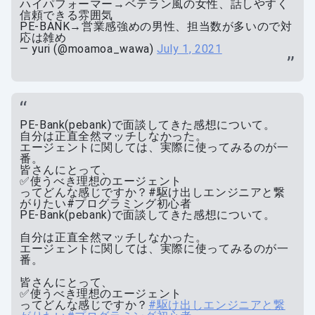
ハイパフォーマー→ベテラン風の女性、話しやすく
信頼できる雰囲気
PE-BANK→営業感強めの男性、担当数が多いので対
応は雑め
— yuri (@moamoa_wawa)
July 1, 2021
PE-Bank(pebank)で面談してきた感想について。
自分は正直全然マッチしなかった。
エージェントに関しては、実際に使ってみるのが一
番。
皆さんにとって、
✅使うべき理想のエージェント
ってどんな感じですか？#駆け出しエンジニアと繋
がりたい#プログラミング初心者
PE-Bank(pebank)で面談してきた感想について。
自分は正直全然マッチしなかった。
エージェントに関しては、実際に使ってみるのが一
番。
皆さんにとって、
✅使うべき理想のエージェント
ってどんな感じですか？
#駆け出しエンジニアと繋