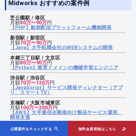
Midworks おすすめの案件例
芝公園駅 / 港区
月額
80万〜90万
円
【PHP】動画配信プラットフォーム機能開発
新宿駅 / 新宿区
月額
70万〜90万
円
【Java】大手転職会社のWEBシステムの開発
本郷三丁目駅 / 文京区
月額
80万〜90万
円
【Python】教育ドメインの機械学習エンジニア
渋谷駅 / 渋谷区
月額
70万〜120万
円
【JavaScript】サービス開発ディレクター（アプ
リ、スマートTV）
京橋駅 / 大阪市城東区
月額
100万〜200万
円
【AWS】大手通信企業様向け製品サービス運用、
開発支援
公開案件をチェックする
無料会員登録はこちら