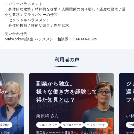
・パワーハラスメント
身体的な攻撃 / 精神的な攻撃 / 人間関係の切り離し / 過度な要求 / 過
小な要求 / プライバシーの侵害
・セクシャルハラスメント
身体的接触 / 性的な発言 / 性的欲求
問い合わせ先
Midworks相談室 ハラスメント相談課：03‐6416‐0325
利用者の声
副業から独立。
ジョ
か
様々な働き方を経験して
巡り
得た知見とは？
フリ
栗原靖 さん
小林一
2倍↑
フルスタック
ダブルワーク
テックリード
Pytho
活か
重工業メーカーからIT業界へ。フロント/バッ
サッカ