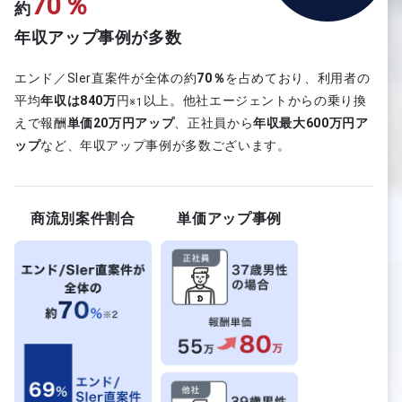
70％
約
年収アップ事例が多数
エンド／Sler直案件が全体の約
70％
を占めており、利用者の
平均
年収は840万
円
以上。他社エージェントからの乗り換
※1
えで報酬
単価20万円アップ
、正社員から
年収最大600万円ア
ップ
など、年収アップ事例が多数ございます。
商流別案件割合
単価アップ事例