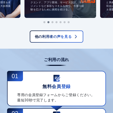
境を求
クエンド、アプリ開発、サービス設計、マネ
と異例の
規模案
ジメントなど多彩なスキルを持つ。今後も経
現在はフ
験を広げるために挑戦を続ける。
タ基盤・
他の利用者の声を見る
ご利用の流れ
01
無料会員登録
専用の会員登録フォームからご登録ください。
最短30秒で完了します。