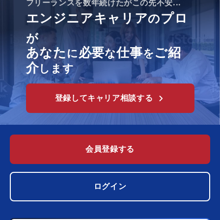
フリーランスを数年続けたがこの先不安...
エンジニアキャリア
プロ
の
が
あなた
必要
仕事
ご紹
に
な
を
介
します
登録してキャリア相談する
会員登録する
ログイン