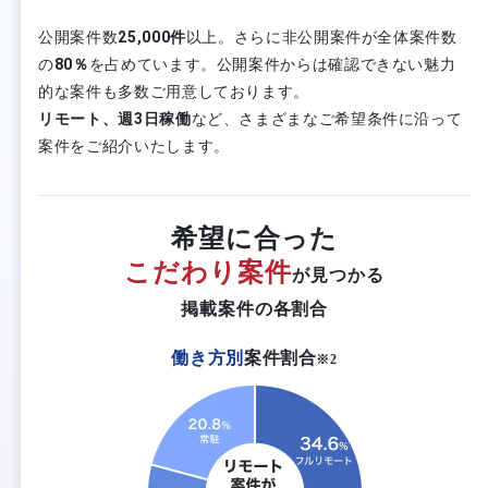
公開案件数
25,000件
以上。さらに非公開案件が全体案件数
の
80％
を占めています。公開案件からは確認できない魅力
的な案件も多数ご用意しております。
リモート、週3日稼働
など、さまざまなご希望条件に沿って
案件をご紹介いたします。
希望に合った
こだわり案件
が見つかる
掲載案件の各割合
働き方別
案件割合
※2