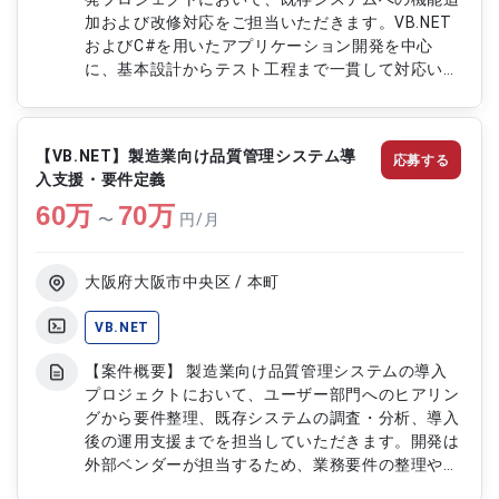
加および改修対応をご担当いただきます。VB.NET
およびC#を用いたアプリケーション開発を中心
に、基本設計からテスト工程まで一貫して対応いた
だく案件です。医療用機器と連携する業務アプリケ
ーションの品質向上および機能拡張を目的とした開
発支援を行っていただきます。 【作業内容】 ・医
【VB.NET】製造業向け品質管理システム導
応募する
療機器向けアプリケーションの機能追加および改修
入支援・要件定義
対応 ・VB.NETおよびC#を用いた設計および開発作
60
万
業 ・基本設計からテスト工程までの一連の開発対
70
万
〜
円/月
応 ・既存アプリケーションの不具合修正および改
善対応 ・医療機器連携アプリケーションの動作確
認および検証 ・テスト結果の整理およびドキュメ
大阪府大阪市中央区 / 本町
ント作成
VB.NET
【案件概要】 製造業向け品質管理システムの導入
プロジェクトにおいて、ユーザー部門へのヒアリン
グから要件整理、既存システムの調査・分析、導入
後の運用支援までを担当していただきます。開発は
外部ベンダーが担当するため、業務要件の整理や設
計支援、成果物レビューを通じて、システム導入を