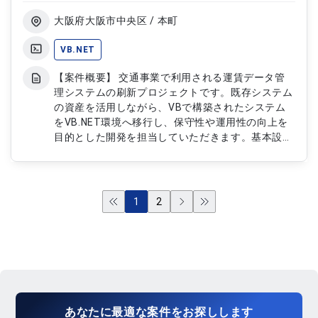
応 ・単体テストの実施およびテスト結果の確認 ・
結合テストの実施および品質検証 ・不具合の調
大阪府大阪市中央区 / 本町
査、原因分析および改修対応 ・既存機能への影響
調査および動作確認 ・テストエビデンスの作成お
VB.NET
よび管理 ・各種開発ドキュメントの作成および更
【案件概要】 交通事業で利用される運賃データ管
新 ・関係者との仕様確認および進捗共有 ・システ
理システムの刷新プロジェクトです。既存システム
ム品質向上に向けた改善対応
の資産を活用しながら、VBで構築されたシステム
をVB.NET環境へ移行し、保守性や運用性の向上を
目的とした開発を担当していただきます。基本設計
から実装、テストまで一貫して携わり、安定したシ
ステム移行および品質向上を支援していただく案件
です。 【作業内容】 ・運賃データ管理システムの
マイグレーション開発 ・既存システムの調査およ
1
2
び影響範囲の確認 ・VBからVB.NETへの移行設計お
よび開発 ・基本設計書および詳細設計書の作成 ・
VB.NETを用いたアプリケーション開発 ・SQL
Serverを利用したデータベース連携機能の実装 ・
既存機能の移植および動作改善対応 ・データ処理
機能および管理機能の開発 ・単体テストおよび結
合テストの実施 ・システムテストの実施および品
あなたに
最適な案件
を
お探し
します
質確認 ・不具合の調査、分析および修正対応 ・移