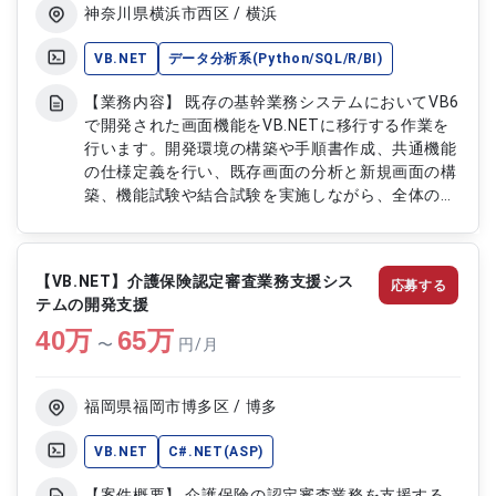
合テストの実施および品質確認
神奈川県横浜市西区 / 横浜
VB.NET
データ分析系(Python/SQL/R/BI)
【業務内容】 既存の基幹業務システムにおいてVB6
で開発された画面機能をVB.NETに移行する作業を
行います。開発環境の構築や手順書作成、共通機能
の仕様定義を行い、既存画面の分析と新規画面の構
築、機能試験や結合試験を実施しながら、全体の品
質と進捗管理、関係者への報告や顧客対応も行いま
す。 【作業内容】 ・VB.NET開発環境の構築と手順
書作成 ・共通機能に関する仕様書作成 ・既存VB6
【VB.NET】介護保険認定審査業務支援シス
応募する
画面機能のソースコード解析 ・VB.NETを用いた新
テムの開発支援
規画面の開発（既存画面と同等機能） ・開発画面
40
万
の機能試験と既存画面との比較検証 ・業務シナリ
65
万
〜
円/月
オに基づく結合テスト実施と結果検証 ・開発全体
の品質および進捗管理 ・開発状況の報告書作成と
顧客対応
福岡県福岡市博多区 / 博多
VB.NET
C#.NET(ASP)
【案件概要】 介護保険の認定審査業務を支援する