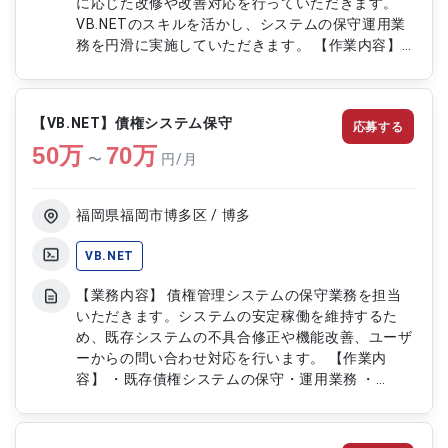
に応じた改修や改善対応を行っていただきます。
VB.NETのスキルを活かし、システムの保守運用業
務を円滑に実施していただきます。 【作業内容】
・既存基幹システムの運用・保守対応 ・システム
障害時の調査および復旧作業 ・必要に応じたシス
テム改修および改善対応 ・保守用ドキュメントの
【VB.NET】債権システム保守
応募する
作成・更新 ・開発チームとの連携による運用改善
50
万
支援
70
万
〜
円/月
福岡県福岡市博多区 / 博多
VB.NET
【業務内容】 債権管理システムの保守業務を担当
いただきます。システムの安定稼働を維持するた
め、既存システムの不具合修正や機能改善、ユーザ
ーからの問い合わせ対応を行います。 【作業内
容】 ・既存債権システムの保守・運用業務 ・
VB.NETおよびSQL Serverを使用した不具合修正 ・
クレジットカードシステムに関する保守対応 ・ユ
ーザーからの問い合わせ対応 ・作業手順書や保守