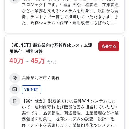
プロジェクトです。生産計画や工程管理、在庫管理
などの業務を支えるシステムを対象に、設計から開
発、テストまで一貫して担当していただきます。ま
た、既存システムの保守・運用改善にも携わり、安
定稼働と機能向上を支援していただきます。 【作
業内容】 ・生産管理システムの概要設計および詳
細設計 ・VB.NETを用いたシステム開発および機能
【VB.NET】製造業向け基幹Webシステム運
応募する
改修 ・単体テスト、結合テストの実施および品質
用保守・機能改善
確認 ・既存機能の調査、影響分析および改修対応
40
万
・障害対応および保守運用支援 ・各種設計書、テ
45
万
〜
円/月
スト仕様書などのドキュメント作成
兵庫県明石市 / 明石
VB.NET
【案件概要】 製造業向けの基幹Webシステムにお
いて、運用保守および機能改善を担当していただく
案件です。品質管理、調達管理、生産管理などの業
務領域を対象に、既存システムの調査・設計・改
修・テストを実施します。業務効率化やシステム品