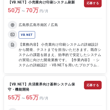
【VB.NET】小売業向け印刷システム刷新
応募する
報告書の作成 ・必要に応じたテストの実施
50
万
70
万
〜
円/月
広島県広島市南区 / 広島
VB.NET
【業務内容】 小売業向け印刷システムの詳細設計
から開発、テストまでを担当いただきます。既存シ
ステムの課題を踏まえ、効率的で安定したシステム
の実現に向けた開発業務です。 【作業内容】 ・シ
ステムの詳細設計 ・VB.NETを用いたプログラム開
発 ・単体テストおよび結合テストの実施 ・開発ド
キュメントやテスト資料の作成 ・チーム内レビュ
ーおよび関係者との調整
【VB.NET】共済業界向け基幹システム保
応募する
守・機能開発
55
万
65
万
〜
円/月