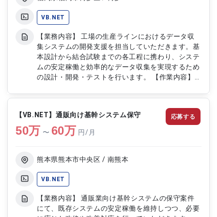
域） ・既存機能調査および統合方針に基づく機能
改修 ・開発ドキュメントの作成および更新
VB.NET
【業務内容】 工場の生産ラインにおけるデータ収
集システムの開発支援を担当していただきます。基
本設計から結合試験までの各工程に携わり、システ
ムの安定稼働と効率的なデータ収集を実現するため
の設計・開発・テストを行います。 【作業内容】
・工場ラインデータ収集システムの基本設計、詳細
設計 ・システム開発（VB.NETによるコーディン
グ） ・単体テストおよび結合テストの実施 ・既存
【VB.NET】通販向け基幹システム保守
応募する
システムとの連携対応 ・開発に伴う各種ドキュメ
50
万
ント作成
60
万
〜
円/月
熊本県熊本市中央区 / 南熊本
VB.NET
【業務内容】 通販業向け基幹システムの保守案件
にて、既存システムの安定稼働を維持しつつ、必要