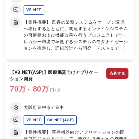
VB.NET
【案件概要】 既存の業務システムをオープン環境
へ移行するとともに、関連するオンラインシステム
の再構築および機能改善を行うプロジェクトです。
レガシー環境で稼働するシステムのモダナイゼーシ
ョンを推進し、詳細設計から開発・テストまで一貫
して担当いただきます。既存資産を活用しながら、
運用性や保守性の向上を目的としたシステム刷新に
携わっていただきます。 【作業内容】 ・既存
【VB.NET(ASP)】医療機器向けアプリケー
応募する
COBOLシステムのオープン環境への移行設計およ
ション開発
び開発 ・帳票出力機能の移行および新環境向け帳
70
万
票作成機能の実装 ・ジョブ実行および運用管理機
80
万
〜
円/月
能の移行対応 ・オンラインシステムの再構築に伴
う詳細設計、開発、テスト ・既存業務システムの
機能改善および改修対応 ・データ連携機能および
大阪府豊中市 / 豊中
業務処理機能の開発 ・単体試験、結合試験の実施
および不具合対応 ・各種設計書、テスト仕様書な
VB.NET
C#.NET(ASP)
どのドキュメント作成
【案件概要】 医療機器向けアプリケーションの開
発プロジェクトにおいて、既存システムへの機能追