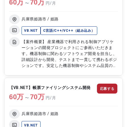
60
万
果確認 ・不具合の調査、原因分析、改修対応 ・既
70
万
〜
円/月
存システムの保守性・品質向上に向けた改善対応
・開発ドキュメントの作成および更新 ・関係者と
の仕様確認および進捗共有対応
兵庫県姫路市 / 姫路
VB.NET
C言語/C++/VC++（組み込み）
【案件概要】 産業機器で利用される制御アプリケ
ーションの開発プロジェクトにご参画いただきま
す。機器制御に関わるソフトウェア開発を担当し、
詳細設計から開発、テストまで一貫して携わるポジ
ションです。安定した機器制御やシステム品質の向
上を目的とした組込み・制御系開発業務を推進して
いただきます。 【作業内容】 ・制御アプリケーシ
ョンの詳細設計 ・C言語およびC++を用いた組込み
【VB.NET】帳票ファイリングシステム開発
応募する
ソフトウェア開発 ・機器制御ロジックの設計およ
60
万
び実装 ・既存プログラムの改修および機能追加 ・
70
万
〜
円/月
各種制御機能の開発および最適化 ・インターフェ
ース連携機能の実装 ・単体テストの実施 ・結合テ
ストの実施および結果検証 ・不具合調査および原
兵庫県姫路市 / 姫路
因分析 ・プログラム改修および品質改善対応 ・テ
スト結果の取りまとめおよび報告 ・設計書および
VB.NET