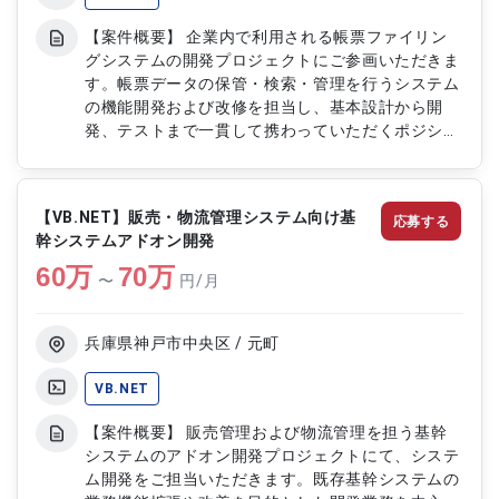
開発ドキュメントの作成 ・関係者との仕様確認お
【案件概要】 企業内で利用される帳票ファイリン
よび調整業務
グシステムの開発プロジェクトにご参画いただきま
す。帳票データの保管・検索・管理を行うシステム
の機能開発および改修を担当し、基本設計から開
発、テストまで一貫して携わっていただくポジショ
ンです。業務効率化や文書管理の最適化を目的とし
たシステム開発を推進していただきます。 【作業
内容】 ・帳票ファイリングシステムの基本設計 ・
【VB.NET】販売・物流管理システム向け基
応募する
詳細設計書の作成および修正 ・VB.NETを用いたア
幹システムアドオン開発
プリケーション開発 ・帳票データの登録、検索、
60
万
閲覧機能の開発 ・データベース連携機能の実装お
70
万
〜
円/月
よび改修 ・既存機能の改善および追加機能の開発
・プログラム単体テストの実施 ・結合テストの実
施および結果確認 ・不具合調査および改修対応 ・
兵庫県神戸市中央区 / 元町
テスト結果の記録および報告資料作成 ・各種設計
書および開発ドキュメントの作成 ・関係者との仕
VB.NET
様確認および調整業務
【案件概要】 販売管理および物流管理を担う基幹
システムのアドオン開発プロジェクトにて、システ
ム開発をご担当いただきます。既存基幹システムの