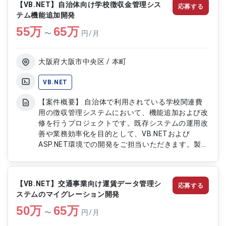
【VB.NET】自治体向け学校徴収金管理シス
応募する
タマイズ開発 ・パッケージ提供APIを利用した画面
テム機能追加開発
機能の設計および実装 ・顧客要件に基づくアドオ
55
万
ン機能の開発 ・基本設計書の作成および設計内容
65
万
〜
円/月
の整理 ・詳細設計、製造、単体テストの実施 ・結
合テストの実施および品質確認 ・既存機能との連
携確認および影響調査 ・不具合修正および改修対
大阪府大阪市中央区 / 本町
応 ・各種開発ドキュメントの作成および更新 ・上
記に付随する開発支援業務全般
VB.NET
【案件概要】 自治体で利用されている学校関連費
用の徴収管理システムにおいて、機能追加および改
修を行うプロジェクトです。既存システムの運用改
善や業務効率化を目的として、VB.NETおよび
ASP.NET環境での開発をご担当いただきます。製造
工程を中心に、単体試験から結合試験まで一連の開
発業務に携わり、システムの品質向上と安定稼働を
支援していただきます。 【作業内容】 ・学校徴収
【VB.NET】交通事業向け運賃データ管理シ
応募する
金管理システムの機能追加および改修 ・詳細設計
ステムのマイグレーション開発
書に基づくプログラム製造 ・VB.NETおよび
50
万
ASP.NETを用いたアプリケーション開発 ・SQL
65
万
〜
円/月
Serverを利用したデータ処理およびデータベース対