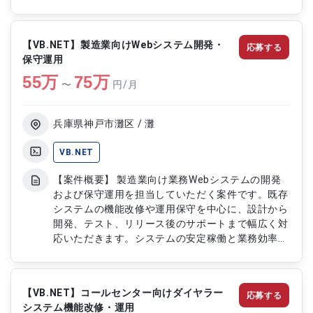
質向上を目的とした機能改善にも携わり、安定した
システム運用を支援していただきます。 【作業内
容】 ・品質管理、調達管理、生産管理システムの
【VB.NET】製造業向けWebシステム開発・
応募する
運用保守対応 ・既存システムの調査および影響範
保守運用
囲の分析 ・機能改善に伴う要件整理および設計書
55
万
作成 ・VB.NET、PHP、VB6を用いたプログラム改
75
万
〜
円/月
修および機能追加 ・Oracleデータベースを利用し
たデータ抽出およびSQL対応 ・単体テストおよび結
合テストの実施 ・不具合調査および改修対応 ・ユ
兵庫県神戸市灘区 / 灘
ーザーからの問い合わせ対応および運用支援 ・各
種ドキュメントの作成および更新
VB.NET
【案件概要】 製造業向け業務Webシステムの開発
および保守運用を担当していただく案件です。既存
システムの機能改修や運用保守を中心に、設計から
開発、テスト、リリース後のサポートまで幅広く対
応いただきます。システムの安定稼働と業務効率化
を目的とした継続的な改善業務にも携わっていただ
きます。 【作業内容】 ・製造業向けWebシステム
の基本設計、詳細設計の作成 ・VB.NETを用いたシ
【VB.NET】コールセンター向けダイヤラー
応募する
ステム開発および機能改修 ・データベース連携機
システム機能改修・運用
能の設計、実装、保守対応 ・単体テスト、結合テ