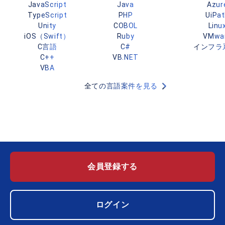
JavaScript
Java
Azur
TypeScript
PHP
UiPa
Unity
COBOL
Linu
iOS（Swift）
Ruby
VMwa
C言語
C#
インフラ
C++
VB.NET
VBA
全ての言語案件を見る
会員登録する
ログイン