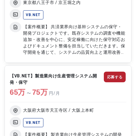
東京都八王子市 / 京王堀之内
VB.NET
【案件概要】 共済業界向け基幹システムの保守・
開発プロジェクトです。既存システムの調査や機能
追加・改善を中心に、安定稼働に向けた保守対応お
よびドキュメント整備を担当していただきます。保
守開発を通じて、システムの品質向上と運用改善に
携わるポジションです。 【作業内容】 ・既存シス
テムの調査および影響範囲の確認 ・VB.NETを用い
た機能追加・改修・改善対応 ・システムの保守・
【VB.NET】製造業向け生産管理システム開
応募する
運用支援および不具合対応 ・設計書、手順書など
発・保守
のドキュメント作成・整備 ・開発メンバーと連携
65
万
したレビューおよび品質向上対応
75
万
〜
円/月
大阪府大阪市天王寺区 / 大阪上本町
VB.NET
【案件概要】 製造業向け生産管理システムの開発