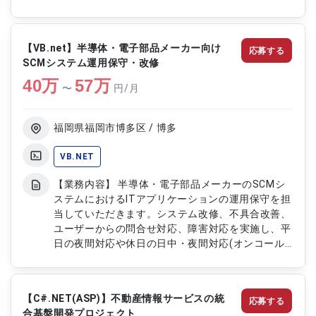
識がある場合は、関連する開発や調整業務にも幅広
く対応します。 【作業内容】 ・VB.NETを用いたシ
ステム開発（製造～テスト） ・公共事業向けパッ
【VB.net】半導体・電子部品メーカー向け
応募する
ケージ導入に伴う機能改修 ・JavaScriptを使用し
SCMシステム運用保守・改修
たフロント側の実装支援 ・Oracleストアドプロシ
40
万
ージャの作成・改修（尚可） ・動作検証および品
57
万
〜
円/月
質確認
福岡県福岡市博多区 / 博多
VB.NET
【業務内容】 半導体・電子部品メーカーのSCMシ
ステムにおけるITアプリケーションの運用保守を担
当していただきます。システム改修、不具合改善、
ユーザーからの問合せ対応、障害対応を実施し、平
日の夜間対応や休日の日中・夜間対応(オンコール
含む)も行います。業務要件からシステム要件への
落とし込みや不具合の原因調査を行い、基本設計か
ら詳細設計まで担当します。VB6、SQL、JP1を中
【C#.NET(ASP)】不動産情報サービスの統
応募する
心とした技術スキルを活用し、製造業のサプライチ
合基盤開発プロジェクト