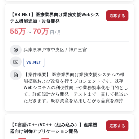
円滑に推進する上流工程中心のポジションです。
【作業内容】 ・品質管理システム導入に伴うユー
【VB.NET】医療業界向け業務支援Webシス
応募する
ザー部門へのヒアリングおよび業務要件の整理 ・
テム機能追加・改修開発
現行システムの調査、仕様分析および課題の洗い出
55
万
し ・システム導入に向けた要件定義および基本設
70
万
〜
円/月
計支援 ・業務フローや運用ルールの整理およびド
キュメント作成 ・開発ベンダーとの要件調整およ
び成果物レビュー ・納品物の確認および受入テス
兵庫県神戸市中央区 / 神戸三宮
ト支援 ・システム導入後の運用保守サポートおよ
び問い合わせ対応 ・運用課題の分析および改善提
VB.NET
案の実施 ・プロジェクト関係者との各種調整およ
【案件概要】 医療業界向け業務支援システムの機
び進捗管理支援
能拡張および改修を行うプロジェクトです。既存
Webシステムの利便性向上や業務効率化を目的とし
て、詳細設計から開発・テストまで一貫して担当い
ただきます。既存資産を活用しながら品質を維持
し、安定したシステム運用を支援するポジションで
す。 【作業内容】 ・既存Webシステムの機能追加
および改修対応 ・業務要件に基づく詳細設計書の
【C言語/C++/VC++（組み込み）】産業機
応募する
作成・修正 ・VB.NETを用いたプログラム開発およ
器向け制御アプリケーション開発
び実装 ・単体テスト、結合テストの実施および結