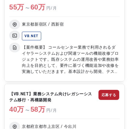
55
万
ストの実施および結果検証 ・既存システムの保守
60
万
〜
円/月
運用および障害対応 ・ユーザーからの問い合わせ
対応および調査対応 ・運用改善に伴う機能追加や
性能改善対応 ・各種設計書、運用手順書などのド
東京都新宿区 / 西新宿
キュメント作成 ・関係部門との調整および進捗管
理支援
VB.NET
【案件概要】 コールセンター業務で利用されるダ
イヤラーシステムおよび関連ツールの機能改修プロ
ジェクトです。既存システムの運用改善や業務効率
向上を目的として、要件に基づく機能追加や改修を
実施していただきます。基本設計から開発、テス
ト、リリースまで一貫して携わり、システムの品質
向上と安定運用を支援していただきます。 【作業
内容】 ・ダイヤラーシステムおよび関連ツールの
【VB.NET】業務システム向けレガシーシス
応募する
機能改修 ・業務要件に基づく基本設計の作成 ・
テム移行・再構築開発
VB.NETを用いたプログラム開発および改修 ・単体
40
万
テスト、結合テストの実施 ・テスト結果の確認お
58
万
〜
円/月
よび不具合修正対応 ・リリース作業および本番環
境への反映 ・既存機能の調査および影響範囲の確
認 ・関連ドキュメントの作成および更新
京都府京都市上京区 / 今出川