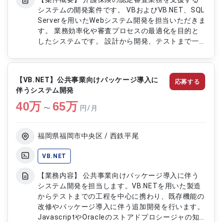
システムの開発案件です。 VBおよびVB.NET、SQL
Serverを用いたWebシステム開発を担当いただきま
す。 業務効率化や審査プロセスの最適化を目的と
したシステムです。 設計から開発、テストまで一
連の工程に関与いただく想定です。 【作業内容】
・VB.NETを用いたWebアプリケーション開発 ・
SQL Serverを利用したデータベース設計および実
【VB.NET】公共事業向けパッケージ導入に
応募する
装 ・基本設計から詳細設計、テスト対応 ・既存機
伴うシステム開発
能の改修および追加開発 ・チーム内での連携およ
40
万
び進捗管理
65
万
〜
円/月
福岡県福岡市中央区 / 西鉄平尾
VB.NET
【業務内容】 公共事業向けパッケージ導入に伴う
システム開発を担当します。VB.NETを用いた製造
からテストまでの工程を中心に携わり、既存機能の
改修やパッケージ導入に伴う追加開発を行います。
JavascriptやOracleのストアドプロシージャの知