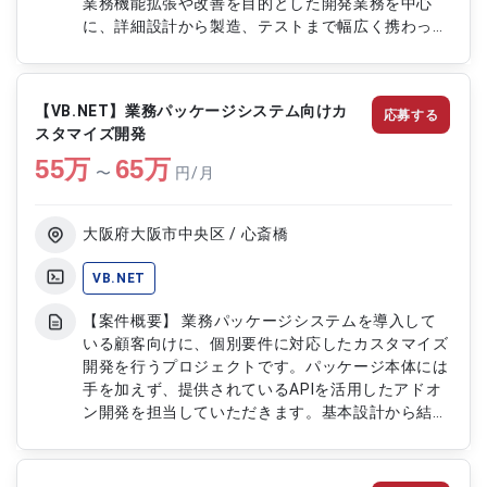
業務機能拡張や改善を目的とした開発業務を中心
に、詳細設計から製造、テストまで幅広く携わって
いただくポジションです。一部、基本設計工程にも
参画しながら、業務要件に沿ったシステム開発を推
進していただきます。 【作業内容】 ・販売管理お
【VB.NET】業務パッケージシステム向けカ
応募する
よび物流管理システム向けアドオン機能の開発 ・
スタマイズ開発
基幹システムの機能追加および改修対応 ・業務要
55
万
件に基づくシステム設計支援 ・詳細設計書の作成
65
万
〜
円/月
および修正 ・基本設計工程における設計支援 ・
VB.NETを用いたプログラム開発 ・既存機能の調査
および影響範囲の分析 ・単体テストおよび結合テ
大阪府大阪市中央区 / 心斎橋
ストの実施 ・不具合調査および改修対応 ・テスト
結果の確認および品質向上対応 ・各種設計書、仕
VB.NET
様書および関連ドキュメントの作成 ・関係者との
【案件概要】 業務パッケージシステムを導入して
仕様確認および調整業務
いる顧客向けに、個別要件に対応したカスタマイズ
開発を行うプロジェクトです。パッケージ本体には
手を加えず、提供されているAPIを活用したアドオ
ン開発を担当していただきます。基本設計から結合
テストまで一貫して携わり、顧客業務に最適化した
機能の設計・実装を行っていただきます。 【作業
内容】 ・業務パッケージシステムの顧客向けカス