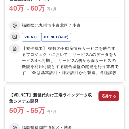
ェーンマネジメントシステムの安定稼働を支えま
40
万
す。 【作業内容】 ・ITアプリケーションの運用保
60
万
〜
円/月
守対応 ・夜間・休日の一次対応(オンコール含む)
・システム改修および不具合改善 ・業務要件から
システム要件への落とし込み ・不具合の原因調査
福岡県北九州市小倉北区 / 小倉
および分析 ・基本設計および詳細設計 ・ユーザー
からの問合せ対応および調査 ・障害対応およびト
VB.NET
C#.NET(ASP)
ラブルシューティング ・VB6、SQL、JP1を用いた
【案件概要】 複数の不動産情報サービスを統合す
保守運用業務 ・顧客およびチームへの報告・エス
るプロジェクトにおいて、サービスAのデータをサ
カレーション
ービスBへ同期し、サービスA側から両サービスの
機能を利用可能とする統合基盤の開発を行う業務で
す。 SEは基本設計・詳細設計から製造、各種試験
に伴う改修まで幅広く担当し、PGは製造以降の工
程を中心に開発作業を担当します。 Excel・Wordを
用いた設計作業およびPHPまたはJavaScriptを利用
【VB.NET】新世代向け工場ラインデータ収
応募する
した開発作業が発生します。 【作業内容】 ・不動
集システム開発
産情報サービスAとBの統合に伴うデータ同期およ
50
万
び機能統合の実装 ・ExcelまたはWordを用いた基本
55
万
〜
円/月
設計・詳細設計作成 ・PHPまたはJavaScriptを用
いた製造・単体試験・改修対応 ・結合試験・総合
試験・受入試験における不具合改修（SE担当領
福岡県福岡市博多区 / 博多