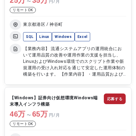
25
万
35
万
〜
円/月
リモートOK
東京都港区 / 神谷町
SQL
Linux
Windows
Excel
【業務内容】 流通システムアプリの運用統合にお
いて運用品質の改善や運用作業の支援を担当し、
LinuxおよびWindows環境でのスクリプト作業や新
規運用の受け入れ対応を通じて安定した運用体制の
構築を行います。 【作業内容】 ・運用品質および
効率改善支援 ・アプリケーション運用作業対応 ・
新規運用の受け入れ対応 ・SQLおよびコマンドによ
るスクリプト作業
【Windows】証券向け仮想環境Windows端
応募する
末導入インフラ構築
46
万
65
万
〜
円/月
リモートOK