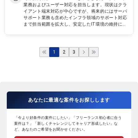
業務およびユーザー対応を担当します。現状はクラ
イアント端末対応が中心ですが、将来的にはサーバ
サポート業務も含めたインフラ領域のサポート対応
まで担当範囲を拡大し、安定したIT環境の維持に貢
献します。 【作業内容】 ・WindowsPCの問い合わ
せ対応およびトラブルシューティング ・ユーザー
サポートおよびITヘルプデスク業務 ・端末設定およ
びアカウント管理対応 ・障害発生時の一次対応お
1
2
3
よび原因調査 ・将来的なサーバサポート業務への
対応準備および支援
あなたに
最適な案件
を
お探し
します
「今より好条件の案件にしたい」「フリーランス初心者に合う
案件は？」「新しくチャレンジしてキャリア形成したい」な
ど、あなたのご希望をお聞かせください。