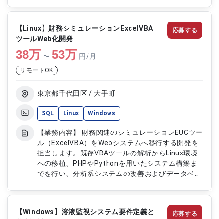
よび実装を行い、品質を担保しながら安定したシス
テム運用に貢献します。 【作業内容】 ・基本設計
書の作成および修正 ・既存機能の改修対応 ・詳細
【Linux】財務シミュレーションExcelVBA
応募する
設計および実装 ・単体テストの実施 ・結合テスト
ツールWeb化開発
の実施 ・影響範囲の調査および対応 ・不具合修正
38
万
および検証対応
53
万
〜
円/月
リモートOK
東京都千代田区 / 大手町
SQL
Linux
Windows
【業務内容】 財務関連のシミュレーションEUCツー
ル（ExcelVBA）をWebシステムへ移行する開発を
担当します。既存VBAツールの解析からLinux環境
への移植、PHPやPythonを用いたシステム構築ま
でを行い、分析系システムの改善およびデータベー
スの保守運用も対応します。 【作業内容】 ・
ExcelVBAツールの解析およびWebシステムへの移
植対応 ・Linux環境でのシステム構築および改修 ・
【Windows】溶液監視システム要件定義と
応募する
PHPおよびPythonを用いたWebアプリケーション