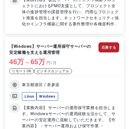
ェクトにおけるPMO支援として、プロジェクト全
体の進捗管理や課題管理を行い、円滑なプロジェク
ト推進を担当します。ネットワークセキュリティ強
化やインフラ構築に関する要件整理や各種資料作成
も実施し、関係者と連携しながらプロジェクトの品
質向上と安定稼働を支援します。 【作業内容】 ・
プロジェクトマネジメント支援（スケジュール管
【Windows】サーバー運用保守サーバーの
応募する
理、タスク管理、課題管理） ・仮想サーバーイン
安定稼働を支える運用管理
フラ構築に関する要件整理および推進 ・設計資料
46
万
および顧客向け提案資料の作成 ・プロジェクト進
65
万
〜
円/月
捗管理およびリスク管理 ・ネットワークセキュリ
リモートOK
ビジネスカジュアル
ティ強化支援
東京都港区 / 表参道
Linux
Windows
【業務内容】 サーバーの運用保守業務を担当しま
す。Windowsサーバーの運用経験を活かして、サ
ーバーの安定運用に貢献していただきます。 【作
業内容】 ・サーバー運用および保守作業 ・