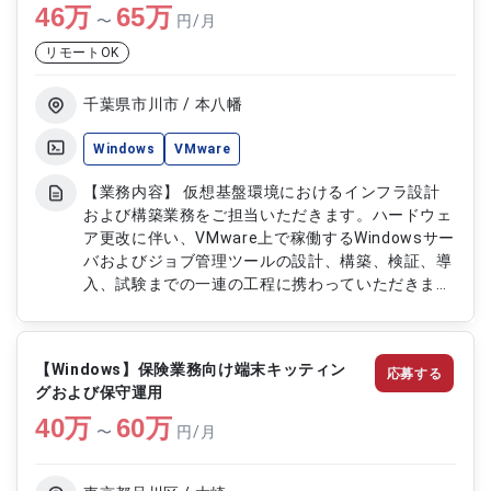
46
万
65
万
〜
円/月
リモートOK
千葉県市川市 / 本八幡
Windows
VMware
【業務内容】 仮想基盤環境におけるインフラ設計
および構築業務をご担当いただきます。ハードウェ
ア更改に伴い、VMware上で稼働するWindowsサー
バおよびジョブ管理ツールの設計、構築、検証、導
入、試験までの一連の工程に携わっていただきま
す。公共系システムの更改案件として、安定稼働を
実現するためのインフラ構築および複数案件にまた
がる設計・テスト対応を行っていただきます。
【Windows】保険業務向け端末キッティン
応募する
【作業内容】 ・仮想基盤環境のインフラ設計およ
グおよび保守運用
び構築 ・VMware上でのWindowsサーバ構築対応
40
万
・ジョブ管理システムの設計および構築 ・詳細設
60
万
〜
円/月
計および検証作業対応 ・導入作業および環境構築
対応 ・テストおよび検査対応 ・複数インフラ案件