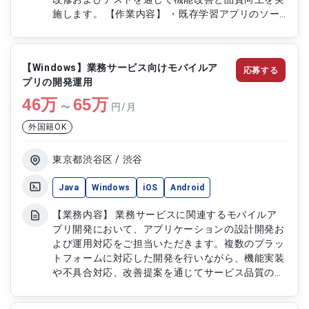
施します。 【作業内容】 ・既存学習アプリのソー
スコードおよび設計書調査解析 ・リバースエンジ
ニアリングによる改修対応 ・改修内容のテスト実
施 ・C#およびNode.jsを用いた開発対応 ・Javaお
【Windows】業務サービス向けモバイルア
応募する
よびSeasar2環境での一部改修対応
プリの開発運用
46
万
65
万
〜
円/月
外国籍OK
東京都渋谷区 / 渋谷
Java
Windows
iOS
Android
【業務内容】 業務サービスに関連するモバイルア
プリ開発において、アプリケーションの設計開発お
よび運用対応をご担当いただきます。複数のプラッ
トフォームに対応した開発を行いながら、機能実装
や不具合対応、改善提案を通じてサービス品質の向
上に貢献していただきます。また、開発過程で発生
する課題に対して主体的に問題解決を行い、チーム