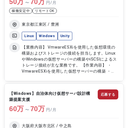
50
万
・サーバー廃止および保守延長対応（移行・撤収作
70
万
〜
円/月
業含む） ・Windows7からWindows10への移行対
稼働安定中
リモートOK
応
東京都江東区 / 豊洲
Linux
Windows
Unity
【業務内容】 VmwareESXiを使用した仮想環境の
構築およびストレージの接続を担当します。Linux
やWindowsの仮想サーバーの構築やiSCSIによるス
トレージ接続が主な業務です。 【作業内容】 ・
VmwareESXiを使用した仮想サーバーの構築 ・
LinuxおよびWindowsの仮想サーバーの設定 ・
iSCSIを使用したストレージ接続の構築 ・
HPEDL360およびEMCUnityを使用したテスト作業
【Windows】自治体向け仮想サーバ設計構
応募する
築提案支援
60
万
70
万
〜
円/月
大阪府大阪市北区 / 中之島