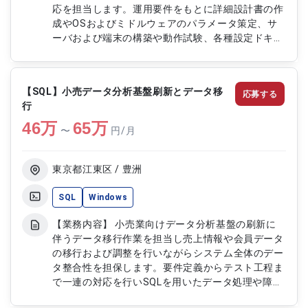
応を担当します。運用要件をもとに詳細設計書の作
成やOSおよびミドルウェアのパラメータ策定、サ
ーバおよび端末の構築や動作試験、各種設定ドキュ
メントの作成を行います。 【作業内容】 ・運用要
件に基づくシステム詳細設計書作成 ・OSおよびミ
ドルウェアパラメータ策定 ・サーバおよび端末の
【SQL】小売データ分析基盤刷新とデータ移
応募する
構築と動作試験 ・各機材設定ドキュメント作成
行
46
万
65
万
〜
円/月
東京都江東区 / 豊洲
SQL
Windows
【業務内容】 小売業向けデータ分析基盤の刷新に
伴うデータ移行作業を担当し売上情報や会員データ
の移行および調整を行いながらシステム全体のデー
タ整合性を担保します。要件定義からテスト工程ま
で一連の対応を行いSQLを用いたデータ処理や障害
対応を通じて安定したデータ基盤の構築を支援しま