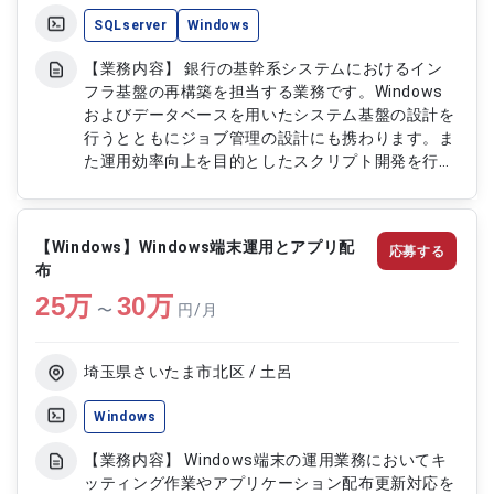
SQLserver
Windows
【業務内容】 銀行の基幹系システムにおけるイン
フラ基盤の再構築を担当する業務です。Windows
およびデータベースを用いたシステム基盤の設計を
行うとともにジョブ管理の設計にも携わります。ま
た運用効率向上を目的としたスクリプト開発を行い
安定したシステム稼働を実現します。 【作業内
容】 ・システム基盤の設計 ・データベース設計お
よび構築 ・ジョブ管理設計 ・運用スクリプトの作
【Windows】Windows端末運用とアプリ配
応募する
成 ・バッチ処理の設計および実装 ・テストおよび
布
動作検証 ・運用改善対応
25
万
30
万
〜
円/月
埼玉県さいたま市北区 / 土呂
Windows
【業務内容】 Windows端末の運用業務においてキ
ッティング作業やアプリケーション配布更新対応を