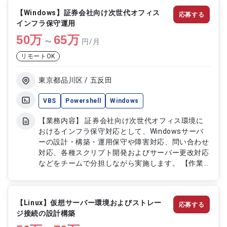
内外との連携を図りながら円滑に業務を推進してい
【Windows】証券会社向け次世代オフィス
応募する
ただきます。 【作業内容】 ・モバイルアプリの設
インフラ保守運用
計および開発 ・機能実装および改修対応 ・不具合
50
万
調査および修正対応 ・開発および製造工程での課
65
万
〜
円/月
題解決対応 ・チームメンバーとの連携および調整
リモートOK
・関係者とのコミュニケーションによる業務推進
・既存機能の改善および最適化 ・テスト対応およ
び品質向上対応
東京都品川区 / 五反田
VBS
Powershell
Windows
【業務内容】 証券会社向け次世代オフィス環境に
おけるインフラ保守対応として、Windowsサーバ
ーの設計・構築・運用保守や障害対応、問い合わせ
対応、各種スクリプト開発およびサーバー更改対応
などをチームで分担しながら実施します。 【作業
内容】 ・Windowsサーバーの構築および保守運用
（AD、SCCM、DHCP、プリントサーバー等） ・障
害対応および問い合わせ対応 ・PowerShell、バッ
【Linux】仮想サーバー環境およびストレー
応募する
チ、VBS、ExcelVBAによるスクリプト設計・開
ジ接続の設計構築
発・保守 ・サーバーセキュリティパッチ適用対応