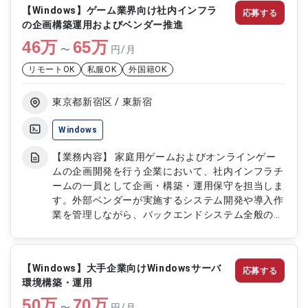
ケーションおよびドライバの組み込み設定 ・マス
【Windows】ゲーム業界向け社内インフラ
応募する
ターイメージの動作検証および確認作業 ・展開用
の企画構築運用およびベンダー推進
設定の調整および最適化対応
46
万
65
万
〜
円/月
リモートOK
私服OK
外国籍OK
東京都新宿区 / 東新宿
Windows
【業務内容】 家庭用ゲームおよびオンラインゲー
ムの企画開発を行う企業において、社内インフラチ
ームの一員として企画・構築・運用保守を担当しま
す。外部ベンダーが実施するシステム開発や導入作
業を管理しながら、バックエンドシステム全般の安
定稼働と改善を推進します。社内システムインフラ
の企画段階から運用まで一貫して携わり、システム
基盤の強化を行います。 【作業内容】 ・社内イン
【Windows】大手企業向けWindowsサーバ
応募する
フラの企画および構築支援 ・サーバーおよびミド
環境構築・運用
ルウェアの運用保守対応 ・外部ベンダーとの調整
50
万
および進行管理 ・インフラ環境の改善および最適
70
万
〜
円/月