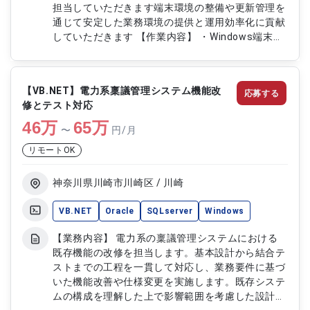
担当していただきます端末環境の整備や更新管理を
通じて安定した業務環境の提供と運用効率化に貢献
していただきます 【作業内容】 ・Windows端末の
キッティング作業 ・アプリケーション配布対応 ・
更新プログラム対応 ・端末設定および環境構築 ・
運用手順に基づく作業実施 ・不具合対応および問
【VB.NET】電力系稟議管理システム機能改
応募する
い合わせ対応
修とテスト対応
46
万
65
万
〜
円/月
リモートOK
神奈川県川崎市川崎区 / 川崎
VB.NET
Oracle
SQLserver
Windows
【業務内容】 電力系の稟議管理システムにおける
既存機能の改修を担当します。基本設計から結合テ
ストまでの工程を一貫して対応し、業務要件に基づ
いた機能改善や仕様変更を実施します。既存システ
ムの構成を理解した上で影響範囲を考慮した設計お