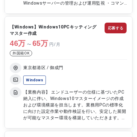
Windowsサーバーの管理および運用監視 ・コマン
ドラインでの操作および設定作業 ・サーバー障害
時の対応およびトラブルシューティング ・サーバ
ーのパフォーマンス最適化および改善提案
【Windows】Windows10PCキッティング
応募する
マスター作成
46
万
65
万
〜
円/月
外国籍OK
東京都港区 / 御成門
Windows
【業務内容】 エンドユーザーの仕様に基づいたPC
納入に伴い、Windows10マスターイメージの作成
および環境構築を担当します。業務用PCの標準化
に向けた設定作業や動作検証を行い、安定した展開
が可能なマスター環境を構築していただきます。
【作業内容】 ・Windows10マスターイメージの作
成 ・業務用PCの標準設定および環境構築 ・アプリ