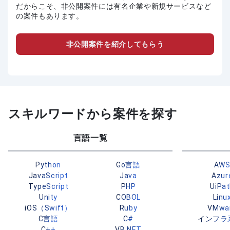
だからこそ、非公開案件には有名企業や新規サービスなど
の案件もあります。
非公開案件を紹介してもらう
スキルワードから案件を探す
言語一覧
Python
Go言語
AW
JavaScript
Java
Azur
TypeScript
PHP
UiPa
Unity
COBOL
Linu
iOS（Swift）
Ruby
VMwa
C言語
C#
インフラ
C++
VB.NET