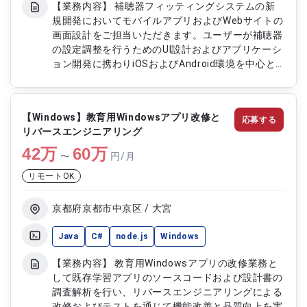
【業務内容】 補聴器フィッティングシステムの新
規開発においてモバイルアプリおよびWebサイトの
画面設計をご担当いただきます。ユーザーが補聴器
の設定調整を行うためのUI設計およびアプリケーシ
ョン開発に携わりiOSおよびAndroid環境を中心と
したマルチデバイス対応を行います。BLE通信やク
ラウド環境との連携も考慮しながらユーザー体験の
最適化とシステム全体の品質向上に貢献していただ
【Windows】教育用Windowsアプリ改修と
応募する
きます。 【作業内容】 ・モバイルアプリの画面設
リバースエンジニアリング
計およびUI設計 ・Webサイトの画面設計および開発
42
万
対応 ・iOSおよびAndroidアプリの設計開発 ・
60
万
〜
円/月
WebAPIとの連携実装 ・BLE通信機能の設計および
リモートOK
実装支援 ・AWS環境との連携対応 ・動作検証およ
び不具合修正 ・システム改善および品質向上対応
京都府京都市中京区 / 大宮
Java
C#
node.js
Windows
【業務内容】 教育用Windowsアプリの改修業務と
して既存学習アプリのソースコードおよび設計書の
調査解析を行い、リバースエンジニアリングによる
改修およびテストを通じて機能改善と品質向上を実