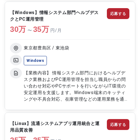
す 【作業内容】 ・データ移行に関する要件定義お
よびテスト対応 ・SQLを用いたデータ移行および調
【Windows】情報システム部門ヘルプデス
応募する
整作業 ・DML文の読解および修正対応 ・障害発生
クとPC運用管理
時の調査および解決対応 ・課題管理および改善対
30
万
応
35
万
〜
円/月
東京都豊島区 / 東池袋
Windows
【業務内容】 情報システム部門におけるヘルプデ
スク業務およびPC運用管理を担当し職員からの問
い合わせ対応やPCサポートを行いながらIT環境の
安定運用を支援します。Windows端末のキッティ
ングや不具合対応、在庫管理などの運用業務を通じ
て社内IT基盤の維持管理を行います 【作業内容】
・職員向けPCサポート対応 ・問い合わせ内容の一
次切り分けおよび対応 ・問い合わせ記録および報
【Linux】流通システムアプリ運用統合と運
応募する
告対応 ・Windows端末のキッティング作業 ・端末
用品質改善
の不具合一次調査および対応 ・PCおよび周辺機器
の在庫管理 ・作業手順書の更新および整備