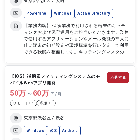
における設計および構築対応
東京都品川区 / 大崎
Powershell
Windows
Active Directory
【業務内容】 保険業務で利用される端末のキッテ
ィングおよび保守運用をご担当いただきます。業務
で使用するアプリケーションやメール機能の導入に
伴い端末の初期設定や環境構築を行い安定して利用
できる状態を整備します。キッティングマスタの作
成や更新を通じて効率的な端末展開を実現するとと
もに試験工程ではスクリプト作成や検証を行い品質
を担保します。端末環境の改善や運用効率化に貢献
【iOS】補聴器フィッティングシステムのモ
応募する
していただきます。 【作業内容】 ・キッティング
バイルWebアプリ開発
マスタのスケジュール作成 ・事前準備および調査
50
万
対応 ・端末イメージの復元およびキッティング作
60
万
〜
円/月
業 ・初期設定用ファイルの更新 ・基盤および業務
リモートOK
私服OK
アプリの更新 ・キッティングマスタの試行および
検証 ・イメージおよび再セットアップ媒体の作成
・動作確認および検証作業 ・スクリプトの作成 ・
東京都渋谷区 / 渋谷
仕様書の作成 ・単体試験の実施 ・試験結果の取り
まとめおよび報告
Windows
iOS
Android