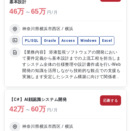
基本設計
開発 ・データベースのメンテナンスおよび運用対
46
万
応 ・英語ドキュメントの参照および技術調査対応
65
万
〜
円/月
神奈川県横浜市西区 / 横浜
PL/SQL
Oracle
Access
Windows
Excel
【業務内容】 溶液監視ソフトウェアの開発におい
て要件定義から基本設計までの上流工程を担当しま
すシステム全体の仕様整理や設計書作成を行いWeb
開発の知識を活用しながら技術的な観点での支援も
実施します安定したシステム構築に向けて関係者と
調整しながら設計業務を推進します 【作業内容】
・要件定義の整理および作成 ・外部設計書の作成
・基本設計業務対応 ・Web技術に関する技術支援
【C#】AI顔認識システム開発
応募する
・関係者との仕様調整 ・設計内容のレビュー対応
42
万
60
万
〜
円/月
神奈川県横浜市西区 / 横浜