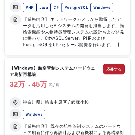
PHP
Java
C#
PostgreSQL
Windows
【業務内容】 ネットワークカメラから取得したデ
ータを活用したAIシステムの開発を担当します。顔
検索機能や人物特徴管理システムの設計および開発
に携わり、C#やSQL Server、PHPおよび
PostgreSQLを用いたサーバ開発を行います。 【作
業内容】 ・AIサーバの開発（C#、SQL Server） ・
顔検索サーバの開発（PHP、PostgreSQL） ・人物
特徴管理機能の設計および実装 ・データベース設
【Windows】航空管制システムハードウェ
応募する
計および連携対応
ア刷新再構築
32
万
45
万
〜
円/月
神奈川県川崎市中原区 / 武蔵小杉
Windows
【業務内容】 既存の航空管制システムのハードウ
ェア刷新に伴う再設計および新機材による再構築対