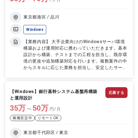
化対応 ・障害対応および原因調査 ・各種システム
基盤
（WindowsLinuxMySQLPostgreSQLOracleSQLServer
東京都港区 / 品川
の運用支援
Windows
【業務内容】 大手企業向けのWindowsサーバ環境
構築および運用対応に携わっていただきます。基本
設計から構築、テストまでの工程を担当し、既存環
境の更改や追加構築対応を行います。複数案件の中
からスキルに応じた業務を担当し、安定したサーバ
運用の実現に貢献します。 【作業内容】 ・
Windowsサーバの設計対応 ・サーバ構築および設
定作業 ・基本設計および詳細設計対応 ・テスト計
【Windows】銀行基幹システム基盤再構築
応募する
画および実施 ・既存環境の改修および更改対応 ・
と運用設計
運用ドキュメント作成
35
万
50
万
〜
円/月
稼働安定中
リモートOK
東京都千代田区 / 東京