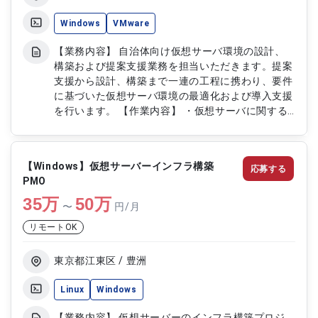
Windows
VMware
【業務内容】 自治体向け仮想サーバ環境の設計、
構築および提案支援業務を担当いただきます。提案
支援から設計、構築まで一連の工程に携わり、要件
に基づいた仮想サーバ環境の最適化および導入支援
を行います。 【作業内容】 ・仮想サーバに関する
提案支援対応 ・Windows環境における設計対応 ・
仮想サーバの構築作業 ・要件に基づく環境設計お
よび構築支援 ・自治体向けインフラ環境の導入支
【Windows】仮想サーバーインフラ構築
応募する
援対応
PMO
35
万
50
万
〜
円/月
リモートOK
東京都江東区 / 豊洲
Linux
Windows
【業務内容】 仮想サーバーのインフラ構築プロジ