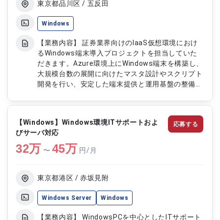
東京都品川区 / 五反田
Windows
【業務内容】 証券業界向けのIaaS仮想環境におけ
るWindows端末導入プロジェクトを担当していた
だきます。Azure環境上にWindows端末を構築し、
大規模台数の展開に向けたマスタ設計やスクリプト
開発を行い、安定した端末提供と運用基盤の整備に
貢献していただきます。 【作業内容】 ・要件整理
およびマスタ構築設計 ・Windows端末環境の設計
および構築 ・デプロイスクリプトの開発および実
【Windows】Windows環境ITサポートおよ
応募する
装 ・評価環境での検証およびテスト実施 ・大量端
びサーバ対応
末展開に向けた構成準備 ・関連チームとのADおよ
32
万
びOUGPO連携調整
45
万
〜
円/月
東京都港区 / 赤坂見附
Windows Server
Windows
【業務内容】 WindowsPCを中心としたITサポート