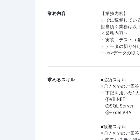
業務内容
【業務内容】
すでに稼働してい
担当頂く業務は以
＜業務内容＞
・実装～テスト（
・データの切り分
・csvデータの取
求めるスキル
必須スキル
※〇 / ✕でのご
・下記を用いた1
①VB.NET
②SQL Server
③Excel VBA
歓迎スキル
※〇 / ✕でのご
・帳票システム開