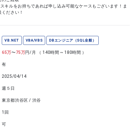
やスキルをお持ちであれば申し込み可能なケースもございます！ま
談ください！
VB.NET
VBA/VBS
DBエンジニア（SQL全般）
65
万
〜
75
万
円/月
（ 140時間 ~ 180時間 ）
有
2025/04/14
週５日
東京都渋谷区 / 渋谷
1回
可