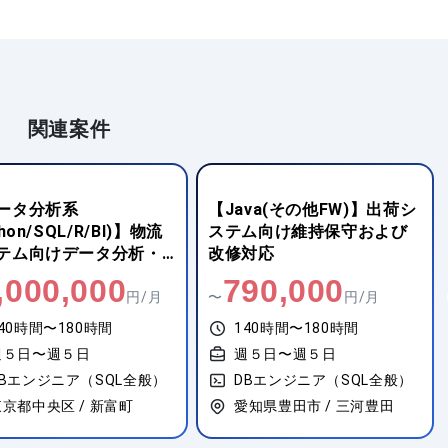
関連案件
ータ分析系
【Java(その他FW)】出荷シ
thon/SQL/R/BI)】物流
ステム向け維持保守および
テム向けデータ分析・
改修対応
化基盤構築
,000,000
790,000
円/月
〜
円/月
40時間〜180時間
140時間〜180時間
週５日〜週５日
週５日〜週５日
DBエンジニア（SQL全般）
DBエンジニア（SQL全般）
東京都中央区 / 新富町
愛知県豊田市 / 三河豊田