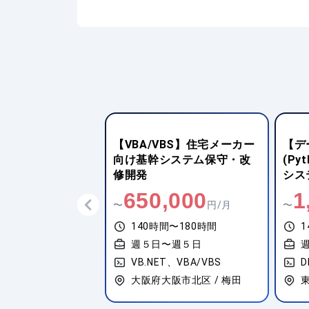
FWなし)】証券業界
【VBA/VBS】住宅メーカー
【デ
リケーションの開
向け基幹システム保守・改
(Py
修開発
シス
可視
,000
650,000
1
円/月
〜
円/月
〜
間〜180時間
140時間〜180時間
1
週５日〜週５日
ジニア（SQL全般）
VB.NET、VBA/VBS
区 / 六本木一丁目
大阪府大阪市北区 / 梅田