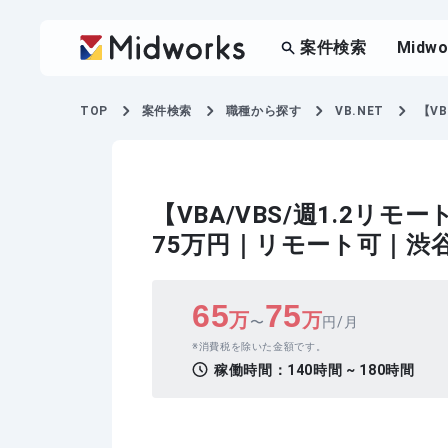
案件検索
Midw
TOP
案件検索
職種から探す
VB.NET
【V
【VBA/VBS/週1.2
75万円｜リモート可｜渋
65
75
万
万
〜
円/月
消費税を除いた金額です。
稼働時間：
140時間 ~ 180時間