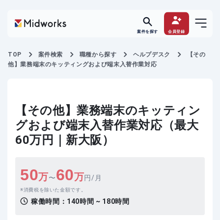
案件を探す
会員登録
TOP
案件検索
職種から探す
ヘルプデスク
【その
他】業務端末のキッティングおよび端末入替作業対応
【その他】業務端末のキッティン
グおよび端末入替作業対応（最大
60万円｜新大阪）
50
60
万
万
〜
円/月
消費税を除いた金額です。
稼働時間：
140時間 ~ 180時間