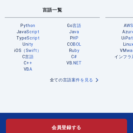
言語一覧
Python
Go言語
AW
JavaScript
Java
Azur
TypeScript
PHP
UiPa
Unity
COBOL
Linu
iOS（Swift）
Ruby
VMwa
C言語
C#
インフラ
C++
VB.NET
VBA
全ての言語案件を見る
会員登録する