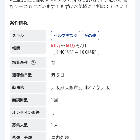
なケースもございます！まずはお気軽にご相談ください！
案件情報
スキル
ヘルプデスク
その他
50
万
〜
60
万
円/月
報酬
（ 140時間 ~ 180時間 ）
有
精算条件
週５日
週稼働日数
大阪府大阪市淀川区 / 新大阪
勤務地
1回
面談回数
可
オンライン面談
1人
募集人数
屋内禁煙
禁煙・分煙