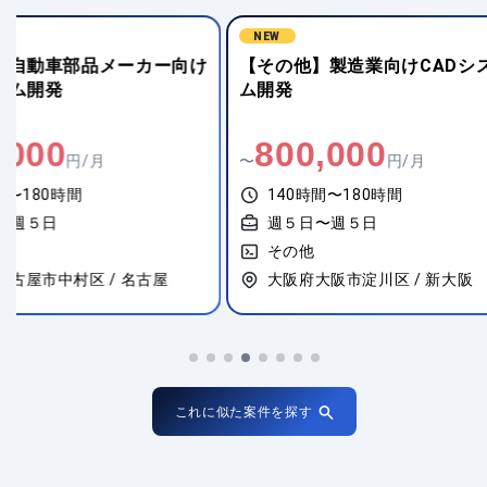
NEW
【その他】製造業向けCADシステ
【その他】決済
ム開発
企業向けシステ
800,000
1,300,
〜
円/月
〜
140時間〜180時間
140時間〜18
週５日〜週５日
週５日〜週５
その他
その他
大阪府大阪市淀川区 / 新大阪
東京都港区 / 
これに似た案件を探す