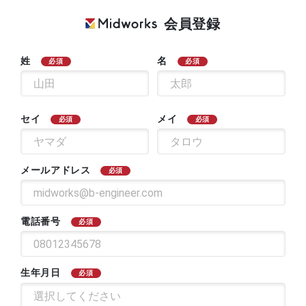
会員登録
姓
名
必須
必須
セイ
メイ
必須
必須
メールアドレス
必須
電話番号
必須
生年月日
必須