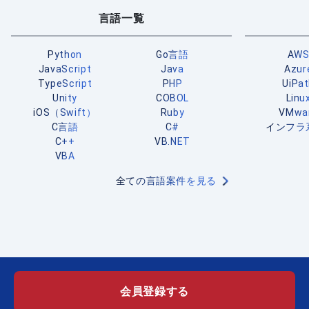
言語一覧
Python
Go言語
AW
JavaScript
Java
Azur
TypeScript
PHP
UiPa
Unity
COBOL
Linu
iOS（Swift）
Ruby
VMwa
C言語
C#
インフラ
C++
VB.NET
VBA
全ての言語案件を見る
会員登録する