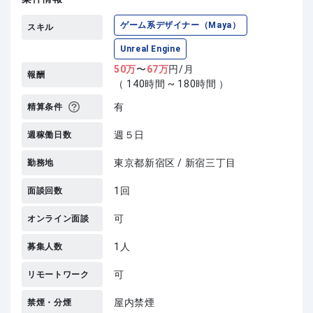
ゲーム系デザイナー（Maya）
スキル
Unreal Engine
50
万
〜
67
万
円/月
報酬
（ 140時間 ~ 180時間 ）
有
精算条件
週５日
週稼働日数
東京都新宿区 / 新宿三丁目
勤務地
1回
面談回数
可
オンライン面談
1人
募集人数
可
リモートワーク
屋内禁煙
禁煙・分煙