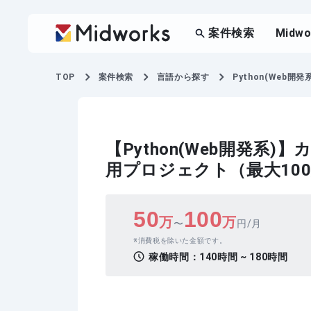
案件検索
Midw
TOP
案件検索
言語から探す
Python(Web開発系
【Python(Web開発
用プロジェクト（最大10
50
100
万
万
〜
円/月
消費税を除いた金額です。
稼働時間：
140時間 ~ 180時間