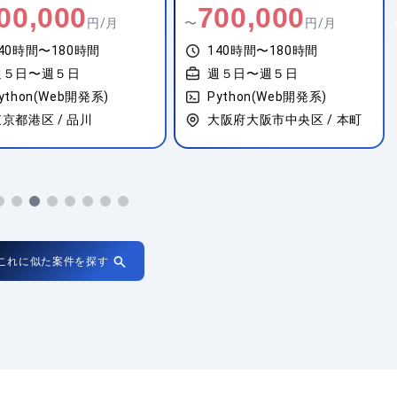
00,000
950,000
円/月
〜
円/月
40時間〜180時間
140時間〜180時間
週５日〜週５日
週５日〜週５日
ython(Web開発系)
Python(Web開発系)
大阪府大阪市中央区 / 本町
神奈川県川崎市中原区 / 武蔵小杉
これに似た案件を探す