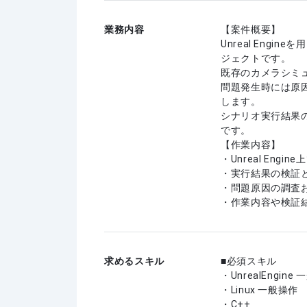
業務内容
【案件概要】
Unreal Eng
ジェクトです。
既存のカメラシミ
問題発生時には原
します。
シナリオ実行結果
です。
【作業内容】
・Unreal Eng
・実行結果の検証
・問題原因の調査
・作業内容や検証
求めるスキル
必須スキル
・UnrealEngine
・Linux 一般操作
・C++