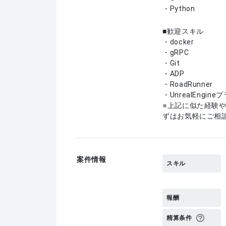
・Python
歓迎スキル
・docker
・gRPC
・Git
・ADP
・RoadRunner
・UnrealEngin
上記に似た経験
ずはお気軽にご相
案件情報
スキル
報酬
精算条件