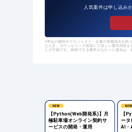
人気案件は申し込み
申込の殺到やプロジェクト・企業の情報流出を防ぐた
ただき、カウンセリング面談にて詳しい案件内容を
とが可能です。納得できる案件がなかった場合は、
NEW
NE
n(Web開発系)】月
【Python(Web開発系)】デ
【Py
オンライン契約サ
ータレイク基盤向け生成
手企
開発・運用
AI・AIエージェント開発
ム開