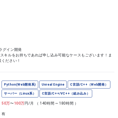
eプラグイン開発
やスキルをお持ちであれば申し込み可能なケースもございます！ま
談ください！
Python(Web開発系)
Unreal Engine
C言語/C++（Web開発）
サーバー（Linux系）
C言語/C++/VC++（組み込み）
50
万
〜
100
万
円/月
（ 140時間 ~ 180時間 ）
有