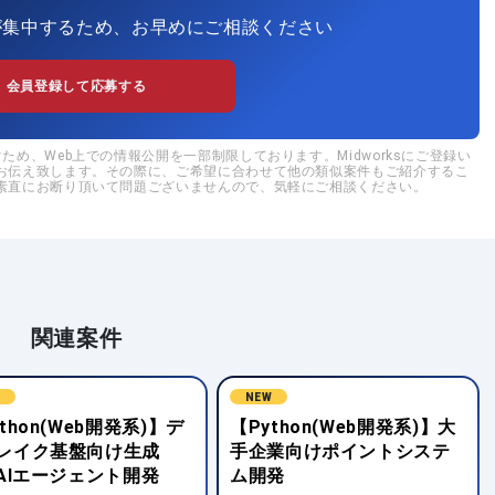
が集中するため、お早めにご相談ください
会員登録して応募する
め、Web上での情報公開を一部制限しております。Midworksにご登録い
お伝え致します。その際に、ご希望に合わせて他の類似案件もご紹介するこ
素直にお断り頂いて問題ございませんので、気軽にご相談ください。
関連案件
W
NEW
thon(Web開発系)】大
【Python(Web開発系)】通
業向けポイントシステ
信会社向け大規模システム
発
アーキテクチャ検討支援