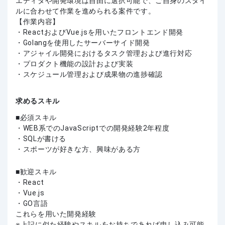
エディタや開発環境は自由に選択可能で、ご自身のスタイ
ルに合わせて作業を進められる案件です。
【作業内容】
・ReactおよびVue.jsを用いたフロントエンド開発
・Golangを使用したサーバーサイド開発
・アジャイル開発におけるタスク管理および進行対応
・プロダクト機能の設計および実装
・スケジュール管理および成果物の進捗確認
求めるスキル
必須スキル
・WEB系でのJavaScriptでの開発経験2年程度
・SQLが書ける
・スポーツが好きな方、興味がある方
歓迎スキル
・React
・Vue.js
・GO言語
これらを用いた開発経験
上記に似た経験やスキルをお持ちであれば申し込み可能