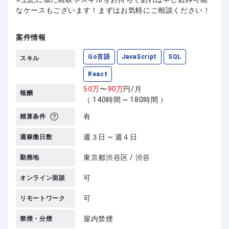
なケースもございます！まずはお気軽にご相談ください！
案件情報
Go言語
JavaScript
SQL
スキル
React
50
万
〜
90
万
円/月
報酬
（ 140時間 ~ 180時間 ）
有
精算条件
週３日 ~ 週４日
週稼働日数
東京都渋谷区 / 渋谷
勤務地
可
オンライン面談
可
リモートワーク
屋内禁煙
禁煙・分煙