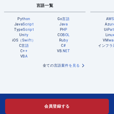
言語一覧
Python
Go言語
AW
JavaScript
Java
Azur
TypeScript
PHP
UiPa
Unity
COBOL
Linu
iOS（Swift）
Ruby
VMwa
C言語
C#
インフラ
C++
VB.NET
VBA
全ての言語案件を見る
会員登録する