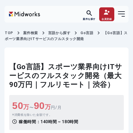
案件を探す
会員登録
TOP
案件検索
言語から探す
Go言語
【Go言語】ス
ポーツ業界向けITサービスのフルスタック開発
【Go言語】スポーツ業界向けITサ
ービスのフルスタック開発（最大
90万円｜フルリモート｜渋谷）
50
90
万
万
〜
円/月
消費税を除いた金額です。
稼働時間：
140時間 ~ 180時間