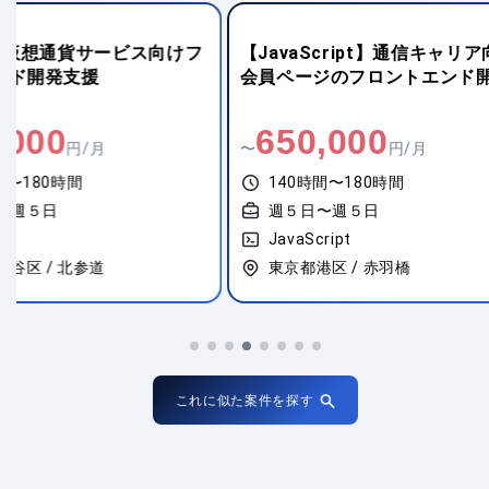
【JavaScript】通信キャリア向け
【PHP】中古車
会員ページのフロントエンド開発
開発
650,000
700,00
〜
円/月
〜
140時間〜180時間
140時間〜18
週５日〜週５日
週５日〜週５
JavaScript
JavaScript、
東京都港区 / 赤羽橋
東京都千代田区 
これに似た案件を探す