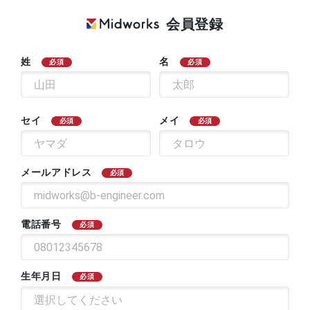
会員登録
姓
名
必須
必須
セイ
メイ
必須
必須
メールアドレス
必須
電話番号
必須
生年月日
必須