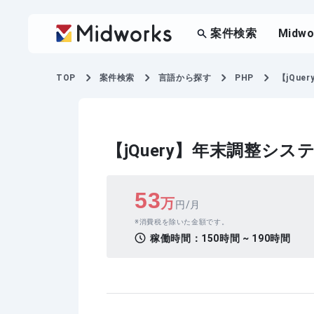
案件検索
Midw
TOP
案件検索
言語から探す
PHP
【jQu
【jQuery】年末調整シ
53
万
円/月
消費税を除いた金額です。
稼働時間：
150時間 ~ 190時間