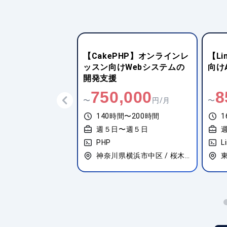
】デジタルアーカイ
【CakePHP】オンラインレ
【L
ッケージシステム
ッスン向けWebシステムの
向け
援
開発支援
,000
750,000
8
円/月
〜
円/月
〜
間〜180時間
140時間〜200時間
1
〜週５日
週５日〜週５日
PHP
L
谷区 / 原宿
神奈川県横浜市中区 / 桜木町