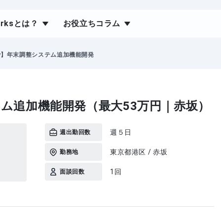
orksとは？
お役立ちコラム
ery】年末調整システム追加機能開発
ステム追加機能開発（最大53万円｜赤坂）
週５日
週出勤回数
東京都港区 / 赤坂
勤務地
1回
面談回数