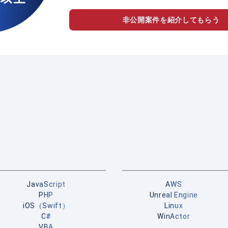
非公開案件を紹介してもらう
JavaScript
AWS
PHP
Unreal Engine
iOS（Swift）
Linux
C#
WinActor
VBA