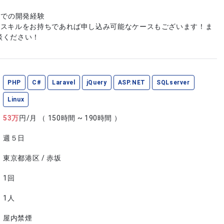
#）での開発経験
やスキルをお持ちであれば申し込み可能なケースもございます！ま
談ください！
PHP
C#
Laravel
jQuery
ASP.NET
SQLserver
Linux
53
万
円/月
（ 150時間 ~ 190時間 ）
週５日
東京都港区 / 赤坂
1回
1人
屋内禁煙