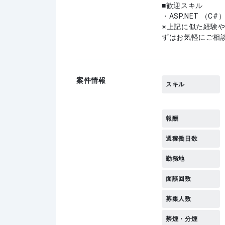
歓迎スキル
・ASP.NET （C
上記に似た経験
ずはお気軽にご相
案件情報
スキル
報酬
週稼働日数
勤務地
面談回数
募集人数
禁煙・分煙