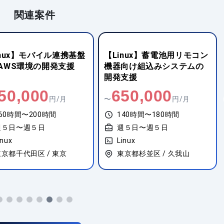
関連案件
inux】モバイル連携基盤
【Linux】蓄電池用リモコン
AWS環境の開発支援
機器向け組込みシステムの
開発支援
50,000
650,000
円/月
〜
円/月
60時間〜200時間
140時間〜180時間
週５日〜週５日
週５日〜週５日
inux
Linux
東京都千代田区 / 東京
東京都杉並区 / 久我山