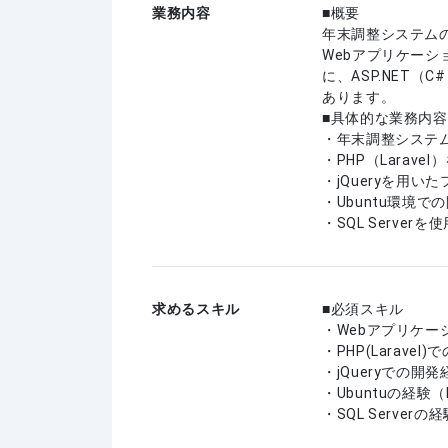
業務内容
■概要
年末調整システムの
Webアプリケーシ
に、ASP.NET
あります。
■具体的な業務内容
・年末調整システ
・PHP（Larav
・jQueryを用い
・Ubuntu環境
・SQL Serve
求めるスキル
必須スキル
・Webアプリケーシ
・PHP(Laravel
・jQueryでの開発
・Ubuntuの経験
・SQL Serverの