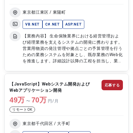
ャおよび関数の作成 ・顧客との要件調整および折
衝対応 ・チームメンバーの管理および進捗管理 ・
東京都江東区 / 東陽町
単体テストおよび結合テストの実施 ・不具合調査
および修正対応
VB.NET
C#.NET
ASP.NET
【業務内容】 生命保険業界における経営管理およ
び経理業務を支えるシステムの開発に携わります。
営業用物資の発注管理や拠点ごとの予算管理を行う
ための業務システムを対象とし、既存業務のWeb化
を推進します。詳細設計以降の工程を担当し、業務
要件に基づいた機能設計から実装、テスト、保守ま
で一貫して対応します。業務効率化と正確なデータ
管理を実現するため、安定性と保守性を考慮したシ
【JavaScript】Webシステム開発および
応募する
ステム開発を行います。 【作業内容】 ・詳細設計
Webアプリケーション開発
の作成および機能設計 ・経理業務システムの開発
49
万
および改修 ・発注管理機能および予算管理機能の
70
万
〜
円/月
実装 ・単体テストおよび結合テストの実施 ・既存
リモートOK
システムの保守および改善対応 ・不具合調査およ
び修正対応 ・各種ドキュメント作成
東京都千代田区 / 大手町