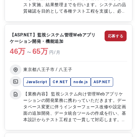
スト実施、結果整理までを行います。システムの品
質確認を目的として各種テスト工程を支援し、必要
に応じてプログラム修正にも対応します。 【作業
内容】 ・IMDSツールのテスト仕様書作成およびテ
スト実施 ・PDMパッケージ連携部分のテストサポ
【ASP.NET】監視システム管理Webアプリ
応募する
ート ・テスト結果の報告およびまとめ ・必要に応
ケーション開発・機能追加
じたプログラム修正対応
46
万
65
万
〜
円/月
東京都八王子市 / 八王子
JavaScript
C#.NET
node.js
ASP.NET
【業務内容】 監視システム向け管理Webアプリケ
ーションの開発業務に携わっていただきます。デー
タベース変更に伴うインターフェース改修や設定画
面の追加開発、データ統合ツールの作成を行い、基
本設計からテスト工程まで一貫して対応します。
【作業内容】 ・DB変更に伴うインターフェース改
修 ・管理Webアプリケーションの設定画面追加 ・