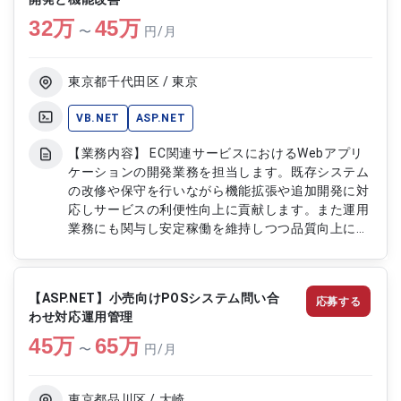
および改修
32
万
45
万
〜
円/月
東京都千代田区 / 東京
VB.NET
ASP.NET
【業務内容】 EC関連サービスにおけるWebアプリ
ケーションの開発業務を担当します。既存システム
の改修や保守を行いながら機能拡張や追加開発に対
応しサービスの利便性向上に貢献します。また運用
業務にも関与し安定稼働を維持しつつ品質向上に向
けた改善施策を推進します。 【作業内容】 ・Web
アプリケーションの開発および改修 ・機能拡張お
よび追加機能の実装 ・既存システムの保守および
【ASP.NET】小売向けPOSシステム問い合
応募する
改善対応 ・各種サービスおよびツールの運用対応
わせ対応運用管理
・品質向上に向けた改修および最適化
45
万
65
万
〜
円/月
東京都品川区 / 大崎