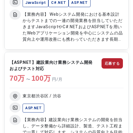
JavaScript
C#.NET
ASP.NET
【業務内容】 Webシステム開発における基本設計
からテストまでの一連の開発業務を担当していただ
きますJavaScriptやC#.NETおよびASP.NETを用い
たWebアプリケーション開発を中心にシステムの品
質向上や運用改善にも携わっていただきます長期的
なサービス安定稼働に向けた開発および改修業務を
行っていただきます 【作業内容】 ・Webシステム
の基本設計からテストまでの開発対応 ・
【ASP.NET】建設業向け業務システム開発
応募する
JavaScriptおよびC#.NETASP.NETを用いた開発 ・
およびテスト対応
システムのテストおよびバグ修正対応 ・Webシス
70
万
テムの運用改善対応
100
万
〜
円/月
東京都渋谷区 / 渋谷
ASP.NET
【業務内容】建設業向け業務システムの開発を担当
し、データ整備から詳細設計、製造、テスト工程ま
で一貫して対応します。システムの品質向上を目的