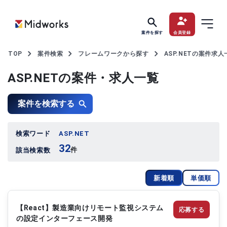
案件を探す
会員登録
TOP
案件検索
フレームワークから探す
ASP.NETの案件求人
ASP.NETの案件・求人一覧
案件を検索する
検索ワード
ASP.NET
32
件
該当検索数
新着順
単価順
【React】製造業向けリモート監視システム
応募する
の設定インターフェース開発