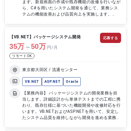
ます。新規画面の作成や既存機能の改修を行いなが
ら、C#を用いたシステム開発を通じて、業務シス
テムの機能改善および品質向上を実施します。
【作業内容】 ・基本設計および詳細設計対応 ・C#
を用いた新規画面開発 ・既存機能の改修対応 ・単
体テストおよび結合テスト実施 ・画面機能の動作
【VB.NET】パッケージシステム開発
応募する
確認および修正対応 ・システム刷新に伴う開発お
35
万
よび改善対応
50
万
〜
円/月
リモートOK
東京都大田区 / 流通センター
VB.NET
ASP.NET
Oracle
【業務内容】 パッケージシステムの開発業務を担
当します。詳細設計から単体テストまでの工程に携
わり、既存仕様に基づいた機能開発や改修対応を行
います。VB.NETおよびASP.NETを用いて、安定し
たシステム品質を維持しながら開発を進める業務で
す。 【作業内容】 ・詳細設計の作成およびレビュ
ー対応 ・VBNETおよびASPNETを用いたシステム