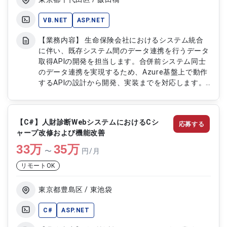
VB.NET
ASP.NET
【業務内容】 生命保険会社におけるシステム統合
に伴い、既存システム間のデータ連携を行うデータ
取得APIの開発を担当します。合併前システム同士
のデータ連携を実現するため、Azure基盤上で動作
するAPIの設計から開発、実装までを対応します。
【作業内容】 ・基本設計以降の設計および開発対
応 ・データ取得APIの設計および実装 ・VB.NETを
用いたAPI開発および機能実装 ・Azure環境上での
【C#】人財診断WebシステムにおけるCシ
応募する
動作確認および検証 ・テスト対応および不具合修
ャープ改修および機能改善
正
33
万
35
万
〜
円/月
リモートOK
東京都豊島区 / 東池袋
C#
ASP.NET