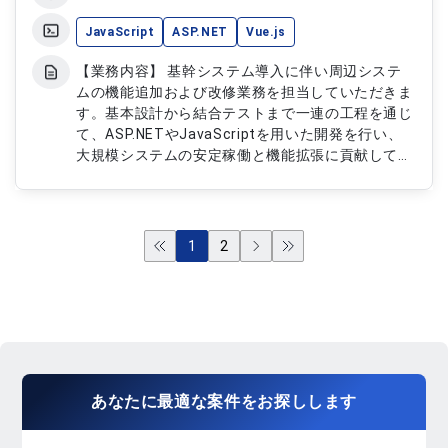
JavaScript
ASP.NET
Vue.js
【業務内容】 基幹システム導入に伴い周辺システ
ムの機能追加および改修業務を担当していただきま
す。基本設計から結合テストまで一連の工程を通じ
て、ASP.NETやJavaScriptを用いた開発を行い、
大規模システムの安定稼働と機能拡張に貢献してい
ただきます。 【作業内容】 ・周辺システムの基本
設計および詳細設計対応 ・機能追加および機能改
修の開発作業 ・ASP.NETおよびJavaScriptを用い
た開発対応 ・結合テストの実施 ・システムの運用
1
2
および保守対応
あなたに
最適な案件
を
お探し
します