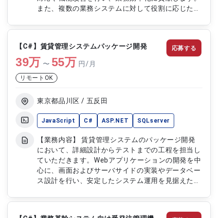
また、複数の業務システムに対して役割に応じた対
応を行いながら、将来的なシステム刷新を見据えた
開発にも携わっていただきます。 【作業内容】 ・
既存システムの保守開発 ・不具合調査および修正
【C#】賃貸管理システムパッケージ開発
応募する
・機能改修および改善対応 ・問い合わせ対応 ・設
39
万
計および実装対応 ・単体テストおよび結合テスト
55
万
〜
円/月
・次期システムに向けた調査および準備
リモートOK
東京都品川区 / 五反田
JavaScript
C#
ASP.NET
SQLserver
【業務内容】 賃貸管理システムのパッケージ開発
において、詳細設計からテストまでの工程を担当し
ていただきます。Webアプリケーションの開発を中
心に、画面およびサーバサイドの実装やデータベー
ス設計を行い、安定したシステム運用を見据えた品
質の高い開発に携わっていただきます。主体的に業
務を推進しながら、設計内容に基づいた開発および
検証を実施していただきます。 【作業内容】 ・詳