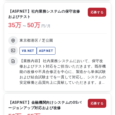
能における基本設計対応 ・既存システムのメンテ
ナンスおよび仕様整理 ・Web化再構築に伴う機能
【ASP.NET】社内業務システムの保守改修
応募する
設計および調整対応 ・販売機能領域の要件整理お
およびテスト
よび設計書作成
35
万
50
万
〜
円/月
東京都港区 / 芝公園
VB.NET
ASP.NET
【業務内容】 社内業務システムにおいて、保守改
修およびテスト対応をご担当いただきます。既存機
能の改修や不具合修正を中心に、製造から単体試験
および結合試験までを一貫して対応し、システムの
安定稼働と品質向上に貢献していただきます。また
周辺ミドルウェアとの連携も含めた対応を行い、運
用を意識した開発に取り組んでいただきます。
【作業内容】 ・既存機能の改修およびプログラム
【ASP.NET】金融機関向けシステムのOSバ
応募する
実装 ・不具合調査および修正対応 ・単体テストの
ージョンアップ対応および改修
設計および実施 ・結合テストの実施および検証 ・
データベース処理の開発および改修 ・ミドルウェ