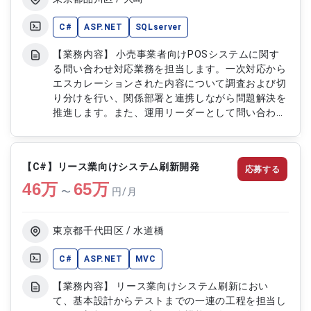
C#
ASP.NET
SQLserver
【業務内容】 小売事業者向けPOSシステムに関す
る問い合わせ対応業務を担当します。一次対応から
エスカレーションされた内容について調査および切
り分けを行い、関係部署と連携しながら問題解決を
推進します。また、運用リーダーとして問い合わせ
管理や進捗管理、メンバーへの指示出しや調整業務
を担い、円滑な運用体制の維持と改善を行います。
システム全体の理解をもとに、不具合の傾向分析や
【C#】リース業向けシステム刷新開発
応募する
対応品質の向上にも取り組みます。 【作業内容】
46
万
・問い合わせ内容の受付および二次切り分け対応
65
万
〜
円/月
・エスカレーション案件の調査および対応方針検討
・問い合わせ管理および進捗管理 ・メンバーへの
作業指示およびフォロー ・定例会の進行および報
東京都千代田区 / 水道橋
告資料作成 ・関係部署との調整および連携対応 ・
勤怠管理および運用状況の取りまとめ
C#
ASP.NET
MVC
【業務内容】 リース業向けシステム刷新におい
て、基本設計からテストまでの一連の工程を担当し