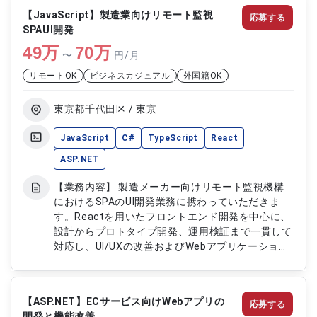
データ統合ツール作成 ・基本設計 ・詳細設計 ・実
【JavaScript】製造業向けリモート監視
応募する
装作業 ・単体テスト ・結合テスト
SPAUI開発
49
万
70
万
〜
円/月
リモートOK
ビジネスカジュアル
外国籍OK
東京都千代田区 / 東京
JavaScript
C#
TypeScript
React
ASP.NET
【業務内容】 製造メーカー向けリモート監視機構
におけるSPAのUI開発業務に携わっていただきま
す。Reactを用いたフロントエンド開発を中心に、
設計からプロトタイプ開発、運用検証まで一貫して
対応し、UI/UXの改善およびWebアプリケーション
開発を行います。 【作業内容】 ・SPAフロントエ
ンド開発（React） ・JavaScript開発 ・
TypeScript開発 ・UI/UX設計 ・プロトタイプ作成
【ASP.NET】ECサービス向けWebアプリの
応募する
・Docker環境構築 ・WebAPI連携対応 ・画面実装
開発と機能改善