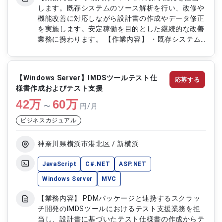
します。既存システムのソース解析を行い、改修や
機能改善に対応しながら設計書の作成やデータ修正
を実施します。安定稼働を目的とした継続的な改善
業務に携わります。 【作業内容】 ・既存システム
のソース解析 ・プログラム修正 ・設計書作成 ・デ
ータ修正 ・不具合調査対応 ・機能改善対応
【Windows Server】IMDSツールテスト仕
応募する
様書作成およびテスト支援
42
万
60
万
〜
円/月
ビジネスカジュアル
神奈川県横浜市港北区 / 新横浜
JavaScript
C#.NET
ASP.NET
Windows Server
MVC
【業務内容】 PDMパッケージと連携するスクラッ
チ開発のIMDSツールにおけるテスト支援業務を担
当し、設計書に基づいたテスト仕様書の作成からテ