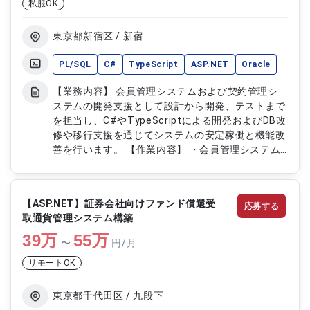
私服OK
東京都新宿区 / 新宿
PL/SQL
C#
TypeScript
ASP.NET
Oracle
【業務内容】 会員管理システムおよび契約管理シ
ステムの開発支援として設計から開発、テストまで
を担当し、C#やTypeScriptによる開発およびDB改
修や移行支援を通じてシステムの安定稼働と機能改
善を行います。 【作業内容】 ・会員管理システム
および契約管理システムの設計開発およびテスト対
応 ・C#およびTypeScriptによる開発対応 ・
PL/SQLによるDB改修対応 ・OracleDBから
【ASP.NET】証券会社向けファンド償還受
応募する
PostgreSQLへの移行支援対応
取通貨管理システム構築
39
万
55
万
〜
円/月
リモートOK
東京都千代田区 / 九段下