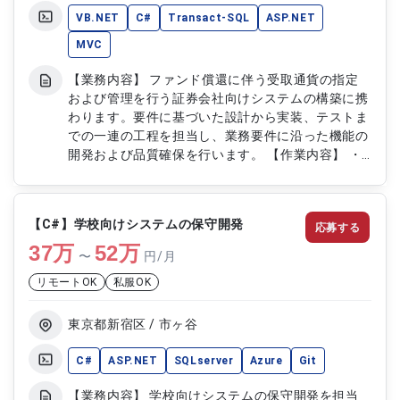
VB.NET
C#
Transact-SQL
ASP.NET
MVC
【業務内容】 ファンド償還に伴う受取通貨の指定
および管理を行う証券会社向けシステムの構築に携
わります。要件に基づいた設計から実装、テストま
での一連の工程を担当し、業務要件に沿った機能の
開発および品質確保を行います。 【作業内容】 ・
受取通貨管理システムの設計および開発 ・業務要
件に基づく機能実装 ・既存機能の改修および不具
合対応 ・単体テストおよび結合テストの実施 ・ド
【C#】学校向けシステムの保守開発
応募する
キュメント作成および更新作業
37
万
52
万
〜
円/月
リモートOK
私服OK
東京都新宿区 / 市ヶ谷
C#
ASP.NET
SQLserver
Azure
Git
【業務内容】 学校向けシステムの保守開発を担当