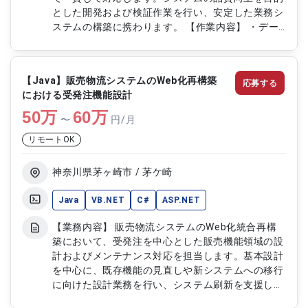
とした開発および検証作業を行い、安定した業務シ
ステムの構築に携わります。 【作業内容】 ・デー
タ整備およびデータ加工対応 ・詳細設計に基づく
システム開発 ・ASP.NETを用いたプログラム製造
・単体テストおよび結合テストの実施 ・テスト結
【Java】販売物流システムのWeb化再構築
応募する
果に基づく不具合修正対応
における受発注機能設計
50
万
60
万
〜
円/月
リモートOK
神奈川県茅ヶ崎市 / 茅ケ崎
Java
VB.NET
C#
ASP.NET
【業務内容】 販売物流システムのWeb化統合再構
築において、受発注を中心とした販売機能領域の設
計およびメンテナンス対応を担当します。基本設計
を中心に、既存機能の見直しや新システムへの移行
に向けた設計業務を行い、システム刷新を支援しま
す。 【作業内容】 ・販売物流システムの受発注機