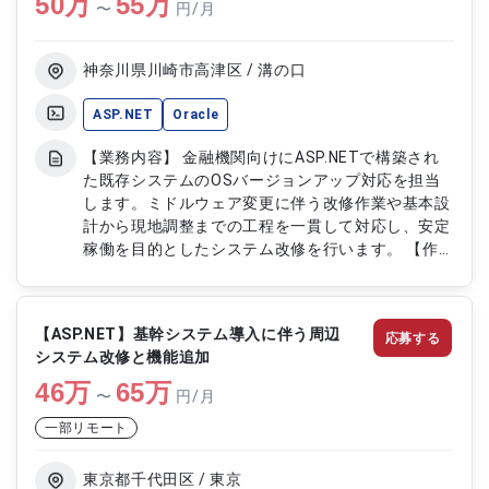
50
万
55
万
〜
円/月
ア連携に関する設定および対応
神奈川県川崎市高津区 / 溝の口
ASP.NET
Oracle
【業務内容】 金融機関向けにASP.NETで構築され
た既存システムのOSバージョンアップ対応を担当
します。ミドルウェア変更に伴う改修作業や基本設
計から現地調整までの工程を一貫して対応し、安定
稼働を目的としたシステム改修を行います。 【作
業内容】 ・既存システムのOSバージョンアップに
伴う改修対応 ・ミドルウェア変更に伴うプログラ
ム修正作業 ・基本設計から現地調整までの対応業
【ASP.NET】基幹システム導入に伴う周辺
応募する
務 ・影響調査および修正箇所の特定 ・テストおよ
システム改修と機能追加
び動作確認対応
46
万
65
万
〜
円/月
一部リモート
東京都千代田区 / 東京