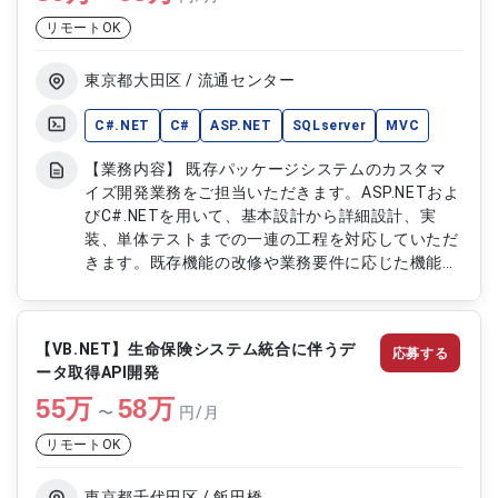
リモートOK
東京都大田区 / 流通センター
C#.NET
C#
ASP.NET
SQLserver
MVC
【業務内容】 既存パッケージシステムのカスタマ
イズ開発業務をご担当いただきます。ASP.NETおよ
びC#.NETを用いて、基本設計から詳細設計、実
装、単体テストまでの一連の工程を対応していただ
きます。既存機能の改修や業務要件に応じた機能追
加を行いながら、安定したシステム運用および品質
向上に貢献していただきます。SQLServerを活用し
たデータベース管理および最適化対応にも携わって
【VB.NET】生命保険システム統合に伴うデ
応募する
いただきます。 【作業内容】 ・既存パッケージシ
ータ取得API開発
ステムのカスタマイズ開発 ・基本設計および詳細
55
万
設計対応 ・ASP.NETおよびC#.NETを用いたプログ
58
万
〜
円/月
ラム実装 ・単体テストの計画および実施 ・
リモートOK
SQLServerを用いたデータベース管理および最適化
対応 ・既存機能の改修および追加開発対応
東京都千代田区 / 飯田橋