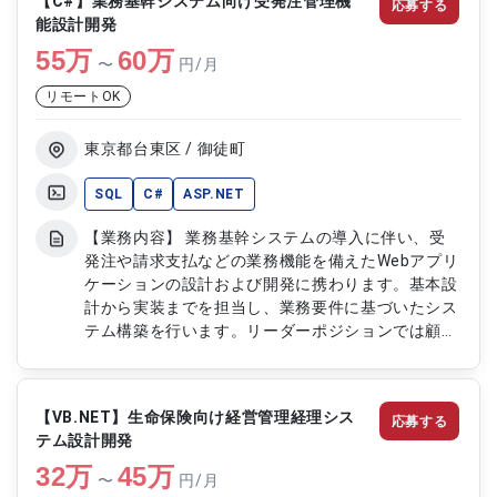
【C#】業務基幹システム向け受発注管理機
応募する
細設計書の作成 ・Webアプリケーションの実装 ・
能設計開発
フロントエンドおよびサーバサイド開発 ・データ
55
万
ベース設計およびSQL作成 ・単体試験および結合試
60
万
〜
円/月
験の実施 ・不具合修正および動作確認
リモートOK
東京都台東区 / 御徒町
SQL
C#
ASP.NET
【業務内容】 業務基幹システムの導入に伴い、受
発注や請求支払などの業務機能を備えたWebアプリ
ケーションの設計および開発に携わります。基本設
計から実装までを担当し、業務要件に基づいたシス
テム構築を行います。リーダーポジションでは顧客
との要件調整やチーム管理も担い、開発全体の推進
を行います。データベース処理の設計や実装にも関
与し、業務効率化と安定したシステム運用を実現し
【VB.NET】生命保険向け経営管理経理シス
応募する
ます。 【作業内容】 ・基本設計および詳細設計の
テム設計開発
作成 ・Webアプリケーションの開発および実装 ・
32
万
受発注および請求支払機能の設計開発 ・データベ
45
万
〜
円/月
ース処理の設計および実装 ・ストアドプロシージ