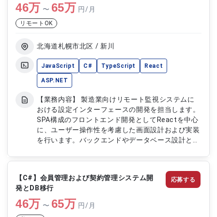
46
万
65
万
〜
円/月
リモートOK
北海道札幌市北区 / 新川
JavaScript
C#
TypeScript
React
ASP.NET
【業務内容】 製造業向けリモート監視システムに
おける設定インターフェースの開発を担当します。
SPA構成のフロントエンド開発としてReactを中心
に、ユーザー操作性を考慮した画面設計および実装
を行います。バックエンドやデータベース設計とも
連携しながら、システム全体の品質向上に貢献しま
す。 【作業内容】 ・Reactを用いたSPAフロント
エンド開発 ・JavaScriptおよびTypeScriptによる
【C#】会員管理および契約管理システム開
応募する
機能実装 ・Dockerを用いた開発環境構築および運
発とDB移行
用 ・C#（ASP.NETCore）によるWebAPI開発連携
46
万
・テストコードの実装およびRDB設計対応
65
万
〜
円/月