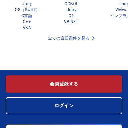
Unity
COBOL
Linu
iOS（Swift）
Ruby
VMwa
C言語
C#
インフラ
C++
VB.NET
VBA
全ての言語案件を見る
会員登録する
ログイン