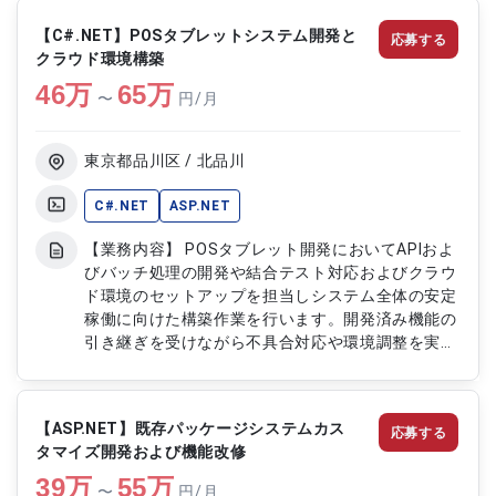
開発 ・既存機能の改修および機能追加対応 ・単体
【C#.NET】POSタブレットシステム開発と
応募する
テストの実施および結果確認 ・不具合修正および
クラウド環境構築
調査対応
46
万
65
万
〜
円/月
東京都品川区 / 北品川
C#.NET
ASP.NET
【業務内容】 POSタブレット開発においてAPIおよ
びバッチ処理の開発や結合テスト対応およびクラウ
ド環境のセットアップを担当しシステム全体の安定
稼働に向けた構築作業を行います。開発済み機能の
引き継ぎを受けながら不具合対応や環境調整を実施
し結合テストフェーズに向けた準備および検証作業
を推進します 【作業内容】 ・APIおよびバッチ処理
の開発および引き継ぎ対応 ・結合テストの準備お
【ASP.NET】既存パッケージシステムカス
応募する
よび実施対応 ・Azure環境のセットアップおよび構
タマイズ開発および機能改修
築支援 ・不具合対応およびシステム調整作業 ・ク
39
万
ラウドデータベースの対応および最適化対応
55
万
〜
円/月