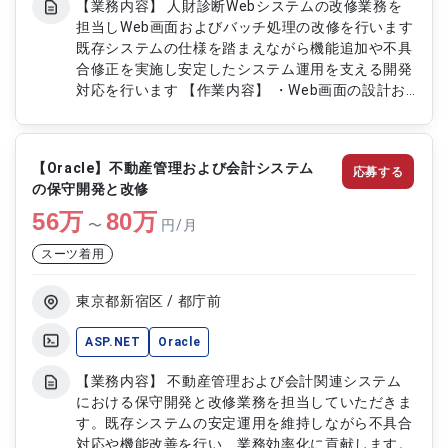
【業務内容】 人財診断Webシステムの改修業務を
担当しWeb画面およびバッチ処理の改修を行います
既存システムの仕様を踏まえながら機能追加や不具
合修正を実施し安定したシステム運用を支える開発
対応を行います 【作業内容】 ・Web画面の設計お
よび開発対応 ・既存機能の改修および不具合修正
・バッチ処理の改修および改善対応 ・システムテ
ストおよび動作確認 ・既存仕様の調査および解析
【Oracle】不動産管理および会計システム
応募する
対応
の保守開発と改修
56
万
80
万
〜
円/月
スーツ着用
東京都新宿区 / 都庁前
ASP.NET
Oracle
【業務内容】 不動産管理および会計関連システム
における保守開発と改修業務を担当していただきま
す。既存システムの安定運用を維持しながら不具合
対応や機能改善を行い、業務効率化に貢献します。