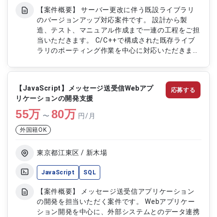
【案件概要】 サーバー更改に伴う既設ライブラリ
のバージョンアップ対応案件です。 設計から製
造、テスト、マニュアル作成まで一連の工程をご担
当いただきます。 C/C++で構成された既存ライブ
ラリのポーティング作業を中心に対応いただきま
す。 異種環境への移行やデータ移行ツール作成、
性能評価を通じてシステム更改を支援いただく案件
です。 【作業内容】 ・既設ライブラリのポーティ
【JavaScript】メッセージ送受信Webアプ
応募する
ング対応（C/C++） ・Solaris8→Solaris10、
リケーションの開発支援
Windows→Solaris10への移行対応 ・x86環境から
55
万
64bit環境への移行対応 ・Oracle8→Oracle11gへ
80
万
〜
円/月
の移行対応 ・既設データ移行ツールの作成および
外国籍OK
性能評価対応
東京都江東区 / 新木場
JavaScript
SQL
【案件概要】 メッセージ送受信アプリケーション
の開発を担当いただく案件です。 Webアプリケー
ション開発を中心に、外部システムとのデータ連携