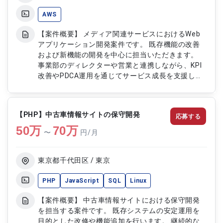
AWS
【案件概要】 メディア関連サービスにおけるWeb
アプリケーション開発案件です。 既存機能の改善
および新機能の開発を中心に担当いただきます。
事業部のディレクターや営業と連携しながら、KPI
改善やPDCA運用を通じてサービス成長を支援しま
す。 PHPおよび独自フレームワークを用いた開発環
境で、短期開発サイクルを回すプロジェクトです。
【作業内容】 ・既存機能の改善および新機能開発
【PHP】中古車情報サイトの保守開発
応募する
対応 ・ディレクターおよび営業との連携によるサ
50
万
ービス開発 ・KPI改善に向けたPDCAサイクルの実
70
万
〜
円/月
行支援 ・PHPおよび独自フレームワークを用いた開
発対応 ・レガシーシステムのリファクタリングお
よび機能改善
東京都千代田区 / 東京
PHP
JavaScript
SQL
Linux
【案件概要】 中古車情報サイトにおける保守開発
を担当する案件です。 既存システムの安定運用を
目的とした改修や機能追加を行います。 継続的な