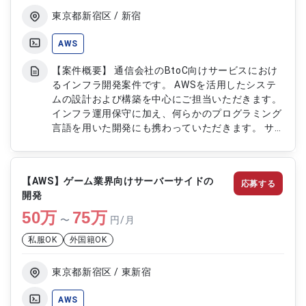
ロントエンド改善対応
東京都新宿区 / 新宿
AWS
【案件概要】 通信会社のBtoC向けサービスにおけ
るインフラ開発案件です。 AWSを活用したシステ
ムの設計および構築を中心にご担当いただきます。
インフラ運用保守に加え、何らかのプログラミング
言語を用いた開発にも携わっていただきます。 サ
ービスの安定稼働と改善を支えるインフラエンジニ
アポジションとなります。 【作業内容】 ・AWS環
境におけるインフラ設計および構築 ・インフラ環
【AWS】ゲーム業界向けサーバーサイドの
応募する
境の運用および保守対応 ・プログラミング言語を
開発
用いた開発対応 ・システム改善および最適化対応
50
万
（チーム連携） ・トラブルシューティングおよび
75
万
〜
円/月
技術サポート対応
私服OK
外国籍OK
東京都新宿区 / 東新宿
AWS