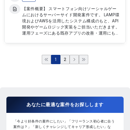
【案件概要】 スマートフォン向けソーシャルゲー
ムにおけるサーバーサイド開発案件です。 LAMP環
境およびAWSを活用したシステム構成のもと、API
開発やゲームロジック実装をご担当いただきます。
運用フェーズにある既存アプリの改善・運用にも携
わっていただく想定です。 ゲームシステムの安定
稼働と機能拡張を支えるポジションとなります。
【作業内容】 ・LAMP環境およびAWSを用いたサー
バーサイド開発 ・API作成およびゲームロジックの
1
2
設計、実装 ・ゲームシステム管理コンソールの設
計および開発 ・データベース運用およびチューニ
ング対応 ・制作チームとの連携および開発支援対
応
あなたに
最適な案件
を
お探し
します
「今より好条件の案件にしたい」「フリーランス初心者に合う
案件は？」「新しくチャレンジしてキャリア形成したい」な