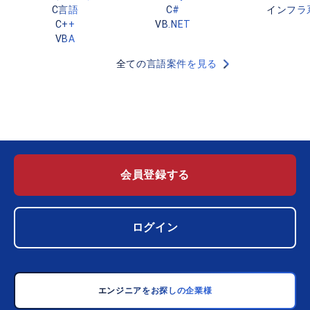
C言語
C#
インフラ
C++
VB.NET
VBA
全ての言語案件を見る
会員登録する
ログイン
エンジニアをお探しの企業様