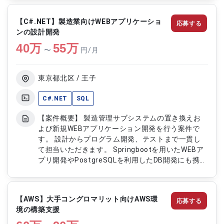
の要件定義および設計対応 ・JavaおよびOracleを
用いたシステム開発 ・Pythonを利用した画面機能
【C#.NET】製造業向けWEBアプリケーショ
応募する
の実装 ・既存機能の改修および保守対応 ・テスト
ンの設計開発
実施および不具合修正対応
40
万
55
万
〜
円/月
東京都北区 / 王子
C#.NET
SQL
【案件概要】 製造管理サブシステムの置き換えお
よび新規WEBアプリケーション開発を行う案件で
す。 設計からプログラム開発、テストまで一貫し
て担当いただきます。 Springbootを用いたWEBア
プリ開発やPostgreSQLを利用したDB開発にも携わ
ります。 既存システム改修やデータベース最適化
対応など幅広い業務を担当するポジションです。
【作業内容】 ・製造管理サブシステムのリプレー
【AWS】大手コングロマリット向けAWS環
応募する
ス対応 ・WEBアプリケーションの設計および開発
境の構築支援
・PostgreSQLプロシージャの設計および実装 ・既
存アプリケーション改修および調査対応 ・SQLを用