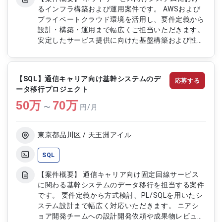
るインフラ構築および運用案件です。 AWSおよび
プライベートクラウド環境を活用し、要件定義から
設計・構築・運用まで幅広くご担当いただきます。
安定したサービス提供に向けた基盤構築および性
能・信頼性試験にも携わるポジションです。 【作
業内容】 ・ネットサービス向けシステムのインフ
ラ構築および運用対応 ・インフラ要件定義および
【SQL】通信キャリア向け基幹システムのデ
応募する
設計・構築作業 ・AWSおよびプライベートクラウ
ータ移行プロジェクト
ド環境での基盤構築対応 ・JMeterを用いた性能試
50
万
験および負荷試験対応 ・信頼性試験および検証作
70
万
〜
円/月
業対応 ・インフラ運用および改善対応
東京都品川区 / 天王洲アイル
SQL
【案件概要】 通信キャリア向け固定回線サービス
に関わる基幹システムのデータ移行を担当する案件
です。 要件定義から方式検討、PL/SQLを用いたシ
ステム設計まで幅広く対応いただきます。 ニアシ
ョア開発チームへの設計開発依頼や成果物レビュー