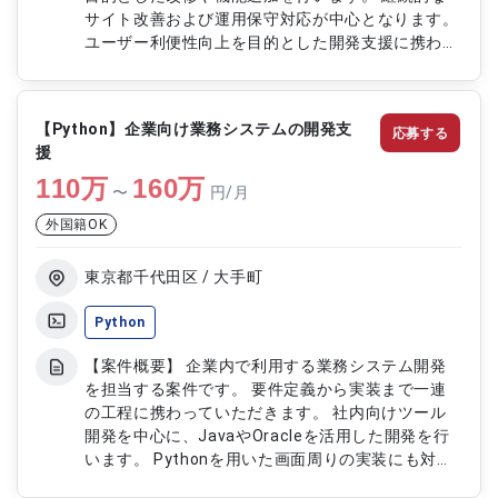
サイト改善および運用保守対応が中心となります。
ユーザー利便性向上を目的とした開発支援に携わっ
ていただきます。 【作業内容】 ・中古車情報サイ
トの保守および開発対応 ・既存機能の改修および
追加開発 ・不具合調査および修正対応 ・テスト実
【Python】企業向け業務システムの開発支
応募する
施および品質確認対応 ・運用保守および関連ドキ
援
ュメント作成
110
万
160
万
〜
円/月
外国籍OK
東京都千代田区 / 大手町
Python
【案件概要】 企業内で利用する業務システム開発
を担当する案件です。 要件定義から実装まで一連
の工程に携わっていただきます。 社内向けツール
開発を中心に、JavaやOracleを活用した開発を行
います。 Pythonを用いた画面周りの実装にも対応
いただく想定です。 【作業内容】 ・業務システム