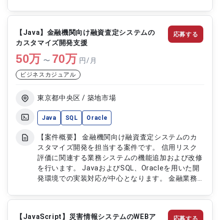
も実施していただきます。 大規模基幹システムの
移行プロジェクトとして、上流工程から携わってい
ただきます。 【作業内容】 ・データ移行に関する
【Java】金融機関向け融資査定システムの
応募する
要件定義 ・移行方式の検討および設計対応 ・
カスタマイズ開発支援
PL/SQLを用いたシステム設計 ・ニアショア開発チ
50
万
ームへの依頼、調整対応 ・成果物レビューおよび
70
万
〜
円/月
品質確認対応
ビジネスカジュアル
東京都中央区 / 築地市場
Java
SQL
Oracle
【案件概要】 金融機関向け融資査定システムのカ
スタマイズ開発を担当する案件です。 信用リスク
評価に関連する業務システムの機能追加および改修
を行います。 JavaおよびSQL、Oracleを用いた開
発環境での実装対応が中心となります。 金融業務
知識を踏まえた安定性と正確性が求められる開発ポ
ジションです。 【作業内容】 ・融資査定システム
のカスタマイズ開発 ・JavaおよびSQLを用いた機
【JavaScript】災害情報システムのWEBア
応募する
能開発およびテスト対応 ・Oracleデータベースを