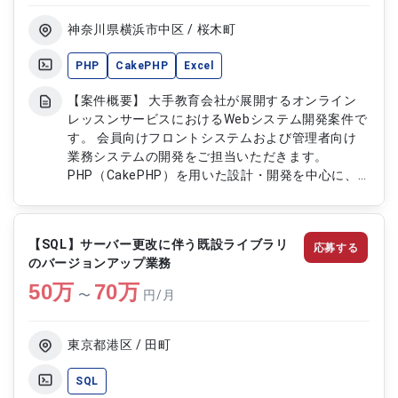
神奈川県横浜市中区 / 桜木町
PHP
CakePHP
Excel
【案件概要】 大手教育会社が展開するオンライン
レッスンサービスにおけるWebシステム開発案件で
す。 会員向けフロントシステムおよび管理者向け
業務システムの開発をご担当いただきます。
PHP（CakePHP）を用いた設計・開発を中心に、
サービス機能の改善や追加開発にも携わっていただ
きます。 安定した教育サービス運用を支えるWeb
システム開発案件です。 【作業内容】 ・会員向け
【SQL】サーバー更改に伴う既設ライブラリ
応募する
フロントシステムの開発 ・管理者向け業務システ
のバージョンアップ業務
ムの開発 ・PHPおよびCakePHPを用いた設計・開
50
万
発対応 ・既存機能の改修および追加実装 ・テスト
70
万
〜
円/月
実施および不具合対応
東京都港区 / 田町
SQL