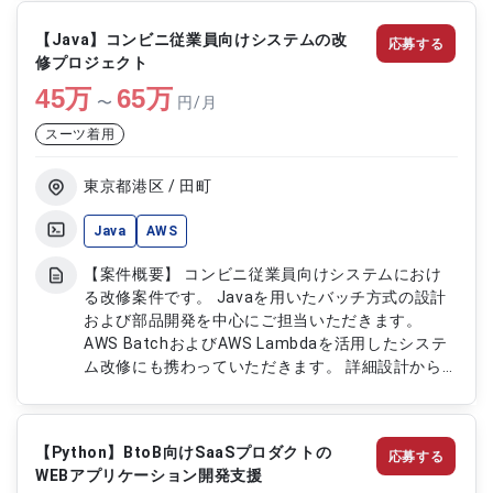
プリケーション基盤の設計、構築対応 ・各種試験
および運用試験の実施 ・基盤更改に伴う移行支援
【Java】コンビニ従業員向けシステムの改
応募する
対応 ・インフラ環境の設定変更、調整作業 ・関連
修プロジェクト
部署との連携および各種ドキュメント作成
45
万
65
万
〜
円/月
スーツ着用
東京都港区 / 田町
Java
AWS
【案件概要】 コンビニ従業員向けシステムにおけ
る改修案件です。 Javaを用いたバッチ方式の設計
および部品開発を中心にご担当いただきます。
AWS BatchおよびAWS Lambdaを活用したシステ
ム改修にも携わっていただきます。 詳細設計から
実装、運用改善まで一貫して関与いただくポジショ
ンです。 【作業内容】 ・Javaを用いたバッチ方式
設計および部品開発 ・AWS BatchおよびAWS
【Python】BtoB向けSaaSプロダクトの
応募する
Lambdaを用いたシステム改修対応 ・詳細設計の作
WEBアプリケーション開発支援
成および実装対応 ・システムの運用保守および改