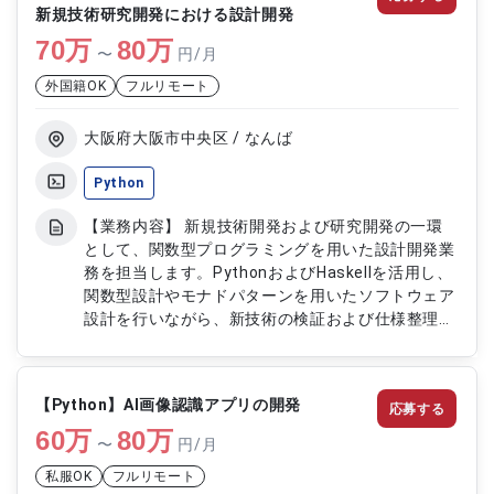
新規技術研究開発における設計開発
70
万
80
万
〜
円/月
外国籍OK
フルリモート
大阪府大阪市中央区 / なんば
Python
【業務内容】 新規技術開発および研究開発の一環
として、関数型プログラミングを用いた設計開発業
務を担当します。PythonおよびHaskellを活用し、
関数型設計やモナドパターンを用いたソフトウェア
設計を行いながら、新技術の検証および仕様整理、
設計業務に従事します。 【作業内容】 ・Pythonお
よびHaskellを用いた関数型設計の実施 ・モナドパ
ターンを活用したソフトウェア設計対応 ・新技術
【Python】AI画像認識アプリの開発
応募する
の研究開発および設計業務対応 ・技術仕様書の作
60
万
成およびレビュー対応
80
万
〜
円/月
私服OK
フルリモート