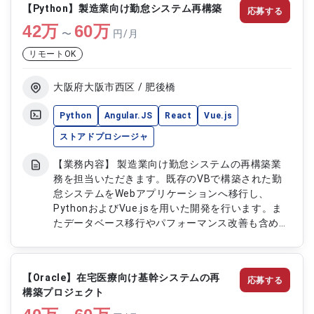
【Python】製造業向け勤怠システム再構築
応募する
ーとの打ち合わせによる仕様策定 ・Pythonおよび
42
万
Djangoを用いたシステム開発 ・システムのテスト
60
万
〜
円/月
および導入支援対応 ・運用フェーズにおけるサポ
リモートOK
ート対応
大阪府大阪市西区 / 肥後橋
Python
Angular.JS
React
Vue.js
ストアドプロシージャ
【業務内容】 製造業向け勤怠システムの再構築業
務を担当いただきます。既存のVBで構築された勤
怠システムをWebアプリケーションへ移行し、
PythonおよびVue.jsを用いた開発を行います。ま
たデータベース移行やパフォーマンス改善も含め、
システム全体の再構築および最適化を実施します。
【作業内容】 ・既存勤怠システムのWebアプリへ
の再構築対応 ・Python（Flask）およびVue.jsを用
【Oracle】在宅医療向け基幹システムの再
応募する
いた開発対応 ・OracleからPostgreSQLへのデータ
構築プロジェクト
ベース移行対応 ・システムのパフォーマンスチュ
ーニング対応 ・製造業向け勤怠業務要件に応じた