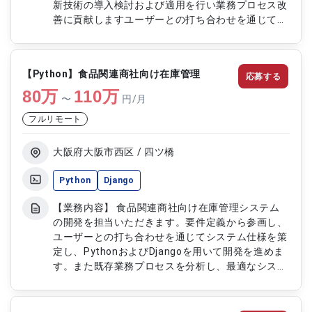
新技術の導入検討および適用を行い業務プロセス改
善に貢献しますユーザーとの打ち合わせを通じて仕
様調整を行います。 【作業内容】 ・基幹システム
再構築の要件定義設計開発 ・Pythonによる機能実
装およびテスト ・新技術導入適用 ・現行システム
【Python】食品関連商社向け在庫管理
応募する
分析および改善提案 ・ユーザーとの仕様調整
80
万
110
万
〜
円/月
フルリモート
大阪府大阪市西区 / 四ツ橋
Python
Django
【業務内容】 食品関連商社向け在庫管理システム
の開発を担当いただきます。要件定義から参画し、
ユーザーとの打ち合わせを通じてシステム仕様を策
定し、PythonおよびDjangoを用いて開発を進めま
す。また既存業務プロセスを分析し、最適なシステ
ム設計および実装を行い、テストから導入支援、運
用フェーズまで一貫して対応します。 【作業内
容】 ・在庫管理システムの要件定義対応 ・ユーザ