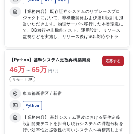
【業務内容】 既存証券システムのリプレースプロ
ジェクトにおいて、非機能開発および運用設計を担
当いただきます。物理サーバへ移行した本番環境に
て、DB移行や非機能テスト、運用設計、リソース
監視などを実施し、リリース後はSQL対応やトラブ
ルシューティングまで一貫して対応します。 【作
業内容】 ・非機能テストの計画および実施対応 ・
OracleからPostgreSQLへのDB移行対応 ・運用設
【Python】基幹システム更改再構築開発
応募する
計および運用環境構築対応 ・CPU、メモリなどのリ
46
万
ソースモニタリング対応 ・SQL作成および修正対応
65
万
〜
円/月
・障害対応および一次切り分け対応
リモートOK
東京都新宿区 / 新宿
Python
【業務内容】 基幹システム更改における要件定義
設計開発テストを担当し現行システムの課題分析を
行い効率性と拡張性の高いシステムへ再構築します