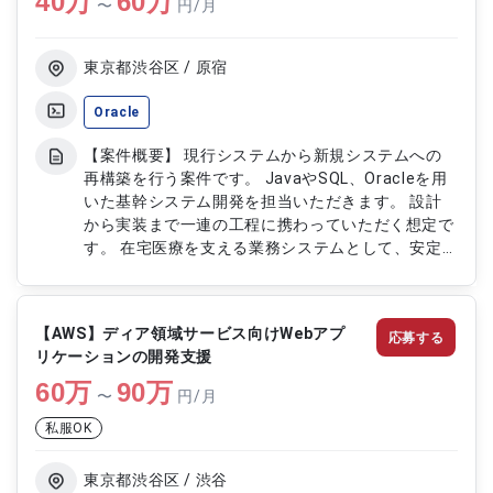
40
万
60
万
〜
円/月
機能改修対応
東京都渋谷区 / 原宿
Oracle
【案件概要】 現行システムから新規システムへの
再構築を行う案件です。 JavaやSQL、Oracleを用
いた基幹システム開発を担当いただきます。 設計
から実装まで一連の工程に携わっていただく想定で
す。 在宅医療を支える業務システムとして、安定
性を重視した開発案件となります。 【作業内容】
・JavaおよびSQLを用いたシステム開発 ・Oracle
環境でのデータベース対応 ・基幹システム再構築
【AWS】ディア領域サービス向けWebアプ
応募する
に伴う設計対応 ・機能実装および改修対応 ・テス
リケーションの開発支援
ト実施および品質確認対応
60
万
90
万
〜
円/月
私服OK
東京都渋谷区 / 渋谷