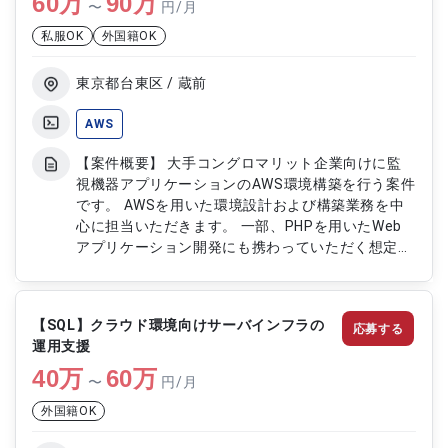
60
万
90
万
〜
円/月
いたデータベース設計および最適化
私服OK
外国籍OK
東京都台東区 / 蔵前
AWS
【案件概要】 大手コングロマリット企業向けに監
視機器アプリケーションのAWS環境構築を行う案件
です。 AWSを用いた環境設計および構築業務を中
心に担当いただきます。 一部、PHPを用いたWeb
アプリケーション開発にも携わっていただく想定で
す。 システム設計書や各種ドキュメント作成も重
要となるポジションです。 【作業内容】 ・AWS環
境でのシステム設計および構築対応 ・監視システ
【SQL】クラウド環境向けサーバインフラの
応募する
ム向けWebアプリケーション開発 ・AWS環境の最
運用支援
適化および運用保守 ・システム監視およびトラブ
40
万
ルシューティング対応 ・各種ドキュメントおよび
60
万
〜
円/月
設計書の作成
外国籍OK