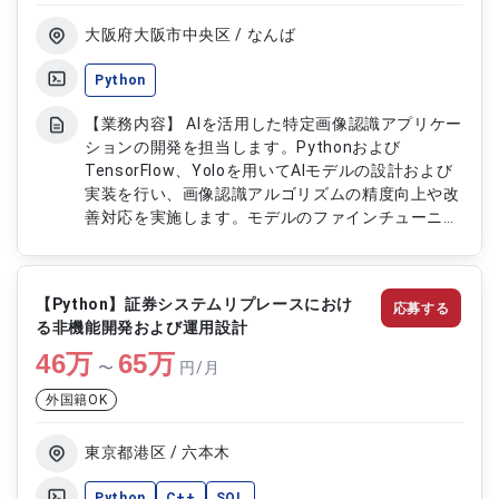
大阪府大阪市中央区 / なんば
Python
【業務内容】 AIを活用した特定画像認識アプリケー
ションの開発を担当します。Pythonおよび
TensorFlow、Yoloを用いてAIモデルの設計および
実装を行い、画像認識アルゴリズムの精度向上や改
善対応を実施します。モデルのファインチューニン
グや検証を通じて、クライアント要件に応じた認識
精度の最適化を行います。 【作業内容】 ・Python
およびTensorFlow、Yoloを用いたAIモデル開発 ・
【Python】証券システムリプレースにおけ
応募する
画像認識アルゴリズムの実装および改善 ・AIモデル
る非機能開発および運用設計
のファインチューニング ・モデル精度検証および
46
万
評価 ・画像認識機能の調整および最適化
65
万
〜
円/月
外国籍OK
東京都港区 / 六本木
Python
C++
SQL