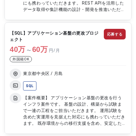
にも携わっていただきます。 REST APIを活用した
データ取得や集計機能の設計・開発を推進いただき
ます。 API連携を含むバックエンド開発を通じて、
安定したサービス提供を支援いただく案件です。
【作業内容】 ・メッセージ送受信アプリケーショ
【SQL】アプリケーション基盤の更改プロジ
応募する
ンの開発 ・Web APIを用いたデータ取得および集計
ェクト
対応 ・REST APIの設計および開発 ・外部システム
40
万
との連携機能実装 ・テスト実施および不具合修正
60
万
〜
円/月
対応
外国籍OK
東京都中央区 / 月島
SQL
【案件概要】 アプリケーション基盤の更改を行う
インフラ案件です。 基盤の設計、構築から試験ま
で一連の工程をご担当いただきます。 運用試験を
含めた実運用を見据えた対応にも携わっていただき
ます。 既存環境からの移行支援を含め、安定した
基盤更改を推進する案件です。 【作業内容】 ・ア