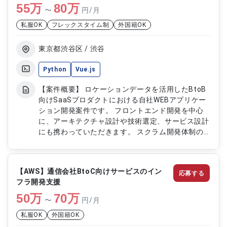
55
万
善提案対応 ・他チームとの技術連携および調整対
80
万
〜
円/月
応
私服OK
フレックスタイム制
外国籍OK
東京都渋谷区 / 渋谷
Python
Vue.js
【案件概要】 ロケーションデータを活用したBtoB
向けSaaSプロダクトにおける自社WEBアプリケー
ション開発案件です。 フロントエンド開発を中心
に、アーキテクチャ設計や技術選定、サービス設計
にも携わっていただきます。 スクラム開発体制の
もと、タスク管理ツールを活用しながらプロダクト
開発を推進していただきます。 新規サービスの立
ち上げフェーズから関与できるポジションです。
【AWS】通信会社BtoC向けサービスのイン
応募する
【作業内容】 ・自社WEBプロダクトのアーキテク
フラ開発支援
チャ設計および開発対応 ・JavaScript（ES6）お
50
万
よびVue.jsを用いたフロントエンド開発 ・技術選定
70
万
〜
円/月
およびサービス設計への参画 ・スクラム開発によ
私服OK
外国籍OK
るタスク管理および開発推進 ・UI/UXを考慮したフ