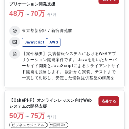
プリケーション開発支援
用いたデータ操作および対応 ・既存機能の改修お
48
万
よび不具合修正 ・金融機関向けシステムの品質改
70
万
〜
円/月
善対応
東京都新宿区 / 新宿御苑前
JavaScript
AWS
【案件概要】 災害情報システムにおけるWEBアプ
リケーション開発案件です。 Javaを用いたサーバ
ーサイド開発とJavaScriptによるクライアントサイ
ド開発を担当します。 設計から実装、テストまで
一貫して対応し、安定した情報提供基盤の構築を行
います。 AWS環境を活用した運用改善および性能
向上にも関与するプロジェクトです。 【作業内
容】 ・JavaおよびSpringフレームワークを用いた
【CakePHP】オンラインレッスン向けWeb
応募する
サーバーサイド開発 ・Oracle SQLを用いたデータ
システムの開発支援
ベース設計および管理 ・HTML/CSS/JavaScriptに
50
万
よるクライアントサイド開発 ・システムのテスト
75
万
〜
円/月
および性能検証対応 ・AWS環境での運用および改
ビジネスカジュアル
外国籍OK
善提案対応