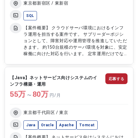
東京都新宿区 / 東新宿
SQL
【案件概要】 クラウドサーバ環境におけるインフ
ラ運用を担当する案件です。 サブリーダーポジシ
ョンとして、障害対応や運用管理を推進していただ
きます。 約150台規模のサーバ環境を対象に、安定
稼働に向けた対応を行います。 定常運用だけでな
く、定例会参加や月次報告対応にも携わっていただ
きます。 【作業内容】 ・アラート発生時の切り分
け対応 ・障害発生時の調査および復旧対応 ・定常
【Java】ネットサービス向けシステムのイ
応募する
運用作業の実施 ・定例会参加および月次報告対応
ンフラ構築・運用
55
万
80
万
〜
円/月
東京都千代田区 / 東京
Java
Oracle
Apache
Tomcat
【案件概要】 ネットサービス向けシステムにおけ