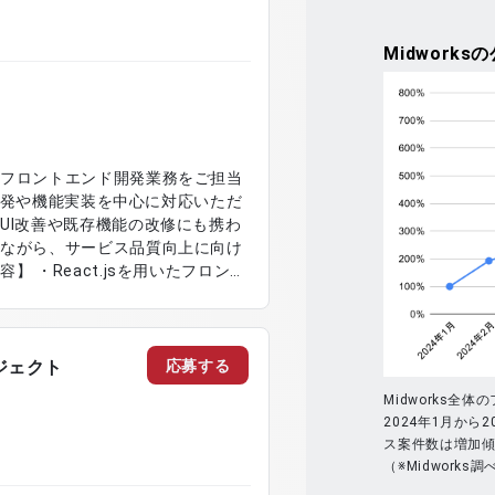
Midworks
の
るフロントエンド開発業務をご担当
画面開発や機能実装を中心に対応いただ
UI改善や既存機能の改修にも携わ
しながら、サービス品質向上に向け
応 ・既存機能の改修および運用対応
トおよび不具合修正対応
応募する
ロジェクト
Midworks全
2024年1月から2
ス案件数は増加
（※Midworks調