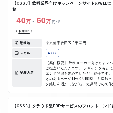
【CSS3】飲料業界向けキャンペーンサイトのWEB
務
40
60
万
万
〜
円/月
私服OK
東京都千代田区 / 半蔵門
勤務地
スキル
CSS3
【案件概要】 飲料メーカー向けキャンペ
ご担当いただきます。 デザインをもと
業務内容
エンド開発を進めていただく案件です。
きのあるページ制作やUI調整にも携わっ
グ経験を活かしながら、短期間での制作対応を
容】 ・キャンペーンサイトのコーディング
JavaScriptを用いた画面実装 ・デザ
コンテンツおよび演出実装対応 ・テス
【CSS3】クラウド型ERPサービスのフロントエンド