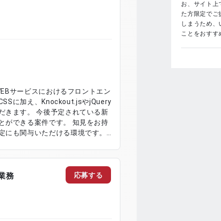
お、サイト上で
た方限定でご
しまうため、
ことをおすす
WEBサービスにおけるフロントエン
加え、Knockout.jsやjQuery
だきます。 今後予定されている新
とができる案件です。 知見をお持
定にも関与いただける環境です。
トエンド実装 ・Knockout.js
WEBサービスの画面改修および最適化
フロントフレームワーク選定および
応募する
業務