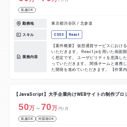
私服OK
東京都渋谷区 / 北参道
勤務地
スキル
CSS3
React
【案件概要】 仮想通貨サービスにおけ
いただきます。 React.jsを用いた
業務内容
く想定です。 ユーザビリティを意識した
っていただきます。 関係チームと連携
た開発を進めていただきます。 【作業内容】 ・React.jsを用いたフロント
エンド開発 ・画面設計およびUI実装対
・API連携および動作確認対応 ・テス
【JavaScript】大手企業向けWEBサイトの制作プ
50
70
万
万
〜
円/月
私服OK
外国籍OK