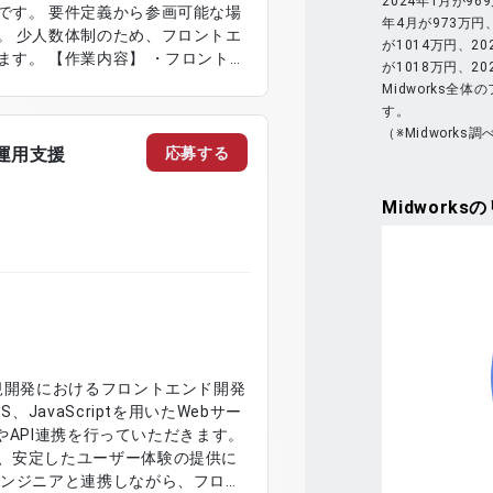
2024年1月が96
です。 要件定義から参画可能な場
年4月が973万円、
。 少人数体制のため、フロントエ
が1014万円、20
す。 【作業内容】 ・フロントエ
が1018万円、2
改修および改善対応 ・要件定義、
Midworks全
10〜18画面規模） ・リリース対
す。
（※Midworks調
応募する
・運用支援
Midworks
の
規開発におけるフロントエンド開発
JavaScriptを用いたWebサー
装やAPI連携を行っていただきます。
、安定したユーザー体験の提供に
エンジニアと連携しながら、フロン