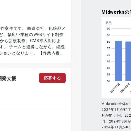
Midworks
の
制作案件です。 鉄道会社、化粧品メ
ど、幅広い業種のWEBサイト制作
から新規制作、CMS導入対応ま
す。 チームと連携しながら、継続
なります。 【作業内容】
対応 ・CMS導入に伴うサイト構築
・HTML、CSS、JavaScript
よび制作進行管理対応
応募する
の開発支援
Midworks
2024年1月が81
月が81万円、202
円、2024年8月が
2024年11月が