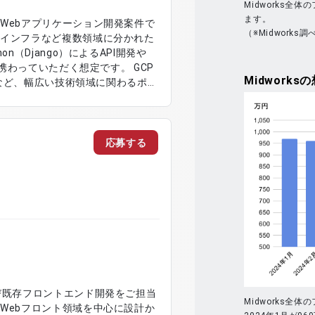
Midworks
ます。
Webアプリケーション開発案件で
（※Midworks調
、インフラなど複数領域に分かれた
n（Django）によるAPI開発や
に携わっていただく想定です。 GCP
Midworks
の
構築など、幅広い技術領域に関わるポジ
によるAPI設計、開発対応 ・React.js
e.jsを用いた3D表現、CGモデリン
用いたインフラ構築および環境整備 ・
応募する
対応 ・UI/UXデザインおよびアプリ
び既存フロントエンド開発をご担当
Midworks
Webフロント領域を中心に設計か