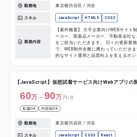
東京都渋谷区 / 渋谷
勤務地
スキル
JavaScript
HTML5
CSS3
【案件概要】 大手企業向けWEBサイト
ーカー、医薬品メーカー、不動産会社な
業務内容
をご担当いただきます。 日々の更新業務
で、WEB制作全般に携わっていただきま
的なサイト運用と品質向上を支えるポジションと
・大手企業WEBサイトの更新および制作
対応 ・新規コーディングおよびデザイン制作 
を用いた実装対応 ・チームとの連携お
【JavaScript】仮想試着サービス向けWebアプリ
60
90
万
万
〜
円/月
私服OK
外国籍OK
東京都渋谷区 / 渋谷
勤務地
スキル
JavaScript
CSS3
React