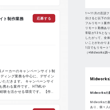
ョンです。 【作業内容】
ECサイトの開発および運用 ・Vue.js
携対応 ・非同期処理およびエラー
1〜11月の言語
ンを用いたUI改善対応 ・サーバサ
応募する
分けると以下の
サイト制作業務
フルリモート案件
リモート勤務あり
常駐が13％とな
したがって、全
いことがわかり
1日でもリモート
（※Midworks調
飲料メーカーのキャンペーンサイト制
ーディング業務を中心に、デザイン
Midworks
いただきます。 キャンペーンサイ
携わる案件です。 HTMLや
グ経験を活かせる環境です。 【作業
Midwork
グ対応 ・HTML、CSS、
インデータをもとにしたUI調整対応 ・
Midwork
表示確認およびテスト対応
あり、個々人