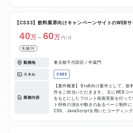
トエンド全体の設計・実装を推進いただくポジシ
・HTML、CSS、JavaScriptを用いた
によるフロントエンド実装およびAPI連
ハンドリングの実装 ・CSSアニメーショ
【CSS3】飲料業界向けキャンペーンサイトのWEB
イドとのAPI仕様調整および連携対応
40
60
万
万
〜
円/月
私服OK
東京都千代田区 / 半蔵門
勤務地
スキル
CSS3
【案件概要】 BtoB向け案件として、
作をご担当いただきます。 主にWEBコ
業務内容
をもとにしたフロント画面実装を行って
ト特有の演出や動きのあるページ制作にも
CSS、JavaScriptを用いたコーディン
内容】 ・キャンペーンサイトのコーディン
JavaScriptを用いた画面実装 ・デザ
動的コンテンツおよび演出実装対応 ・