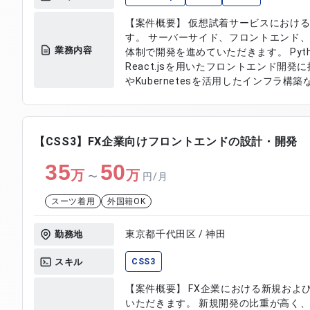
【案件概要】 仮想試着サービスにおける
す。 サーバーサイド、フロントエンド
業務内容
体制で開発を進めていただきます。 Pytho
React.jsを用いたフロントエンド開発
やKubernetesを活用したインフラ
ションとなります。 【作業内容】 ・Python（Django）を用いたAPI開発お
よび実装 ・Django REST Framework
を用いたフロントエンド開発対応 ・thre
グ対応 ・GCPおよびKubernetesを
【CSS3】FX企業向けフロントエンドの設計・開発
Docker、Nginxを用いた開発環境構築
35
50
デザインサポート対応
万
万
〜
円/月
スーツ着用
外国籍OK
東京都千代田区 / 神田
勤務地
スキル
CSS3
【案件概要】 FX企業における新規およ
いただきます。 新規開発の比重が高く、