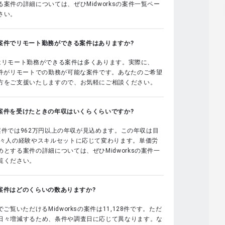
案件の詳細については、ぜひMidworksの案件一覧ペー
さい。
sの案件でリモート勤務ができる案件はありますか?
sではリモート勤務ができる案件は多くあります。実際に、
案件がリモートでの勤務が可能な案件です。あなたのご希望
方をご支援いたしますので、お気軽にご相談ください。
sの案件を受けたときの年収はいくらくらいですか?
sの案件では962万円以上の年収が見込めます。この年収は目
個々人の経験やスキルセットに応じて変わります。単価労
とする案件の詳細については、ぜひMidworksの案件一
覧ください。
sの案件はどのくらいの数ありますか?
でご覧いただけるMidworksの案件は11,128件です。ただ
日々増減するため、条件や調査日に応じて異なります。な