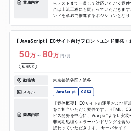
業務内容
らテストまで一貫して対応いただく案件
合は上流工程にも関わっていただきます
ンドを単独で推進するポジションとなりま
ンドの設計および新規開発 ・既存機能の
設計、製造、テスト対応 ・画面開発（約
応および動作確認対応
【JavaScript】ECサイト向けフロントエンド開発
50
80
万
万
〜
円/月
私服OK
東京都渋谷区 / 渋谷
勤務地
スキル
JavaScript
CSS3
【案件概要】 ECサイトの運用および新
をご担当いただく案件です。 HTML、CSS、
業務内容
ビス開発を中心に、Vue.jsによるUI実
非同期処理やエラーハンドリングを含め
携わっていただきます。 サーバサイド