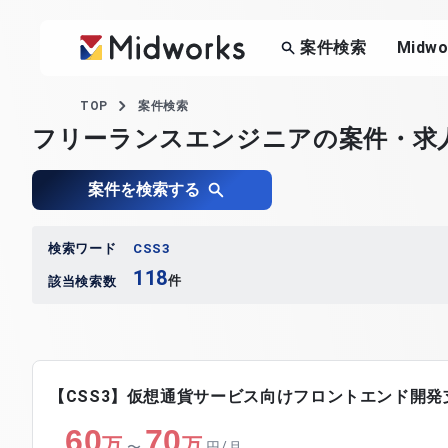
案件検索
Midw
TOP
案件検索
フリーランスエンジニアの案件・求
案件を検索する
検索ワード
CSS3
118
件
該当検索数
【CSS3】仮想通貨サービス向けフロントエンド開発
60
70
万
万
〜
円/月