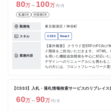
80
100
万
万
〜
円/月
私服OK
外国籍OK
東京都港区 / 神谷町
勤務地
スキル
CSS3
React
【案件概要】 クラウド型ERPのPC向け
ド開発をご担当いただきます。 HTML、CSSに
業務内容
を用いた機能追加開発を中心に対応いた
デザインへのリニューアルにも携わるこ
ちの方には、フロントフレームワーク選
【作業内容】 ・HTML、CSSを用いたフロン
およびjQueryによる機能追加開発 ・
対応 ・新デザインリニューアル対応 ・
技術検討対応
【CSS3】入札・落札情報検索サービスのリプレイス
60
90
万
万
〜
円/月