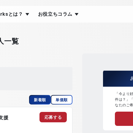
orksとは？
お役立ちコラム
人一覧
「今より
件は？」
新着順
単価順
なたのご
応募する
支援