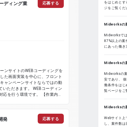
をはじめとする
応募する
コーディング業
ジをご覧くだ
Midwork
Midwork
87%以上の
にあった働き
Midwork
ーンサイトのWEBコーディングを
Midwork
にした画面実装を中心に、フロント
安であり、 
 キャンペーンサイトならではの動
働条件をはじめ
ていただきます。 WEBコーディン
覧ページをご
行う環境です。 【作業内
対応 ・HTML、CSS、
インデータをもとにしたUI調整 ・動的
Midwork
トおよび表示確認対応
Webサイト上
応募する
開発
し、案件数は