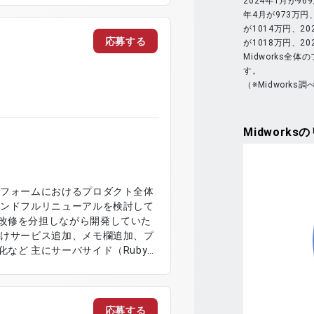
2024年1月が96
年4月が973万円、
が1014万円、20
応募する
が1018万円、2
Midworks全
す。
（※Midworks調
Midworks
の
トフォームにおけるプロダクト全体
改修を分担しながら開発していた
など 主にサーバサイド（Ruby
：プロダクト強
ls / ECS / CodePipeline /
rch) / ElastiCache(Redis) /
応募する