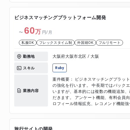
ビジネスマッチングプラットフォーム開発
60
万
〜
円/月
私服OK
フレックスタイム制
外国籍OK
フルリモート
大阪府大阪市北区 / 大阪
勤務地
スキル
Ruby
案件概要： ビジネスマッチングプラッ
の強化を行います。 中長期ではバックエンドフルリニューアルを検討して
業務内容
いますが、基本的には複数の機能追加、
だきます。 アンケート機能、有料会員向けサービス追加、メモ欄追加、プ
ロフィール情報拡充、レコメンド機能強化
on Rails）の開発をメインに担当いただきます。 募集背景
化に伴う増員です。 開発環境： Webフロント React / Styled
Components / Storybook バックエンド Rai
Lambda / RDS / OpenSearch(ElastcSea
旅行サイトの開発