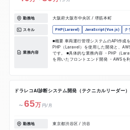
大阪府大阪市中央区 / 堺筋本町
勤務地
スキル
PHP(Laravel)
JavaScript(Vue.js)
ク
■概要 車両運行管理システムのAPI作
PHP（Laravel）を使用した開発と、
業務内容
です。 ■具体的な業務内容 ・PHP（Laravel）を使用したAPI作成 ・Vue.js
を用いたフロントエンド開発 ・AWSを
ドラレコAI診断システム開発（テクニカルリーダー）
65
万
〜
円/月
東京都渋谷区 / 渋谷
勤務地