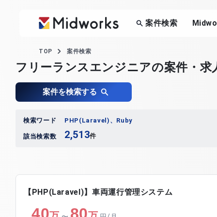
案件検索
Midw
TOP
案件検索
フリーランスエンジニアの案件・求
案件を検索する
検索ワード
PHP(Laravel)、Ruby
2,513
件
該当検索数
【PHP(Laravel)】車両運行管理システム
40
80
万
万
〜
円/月