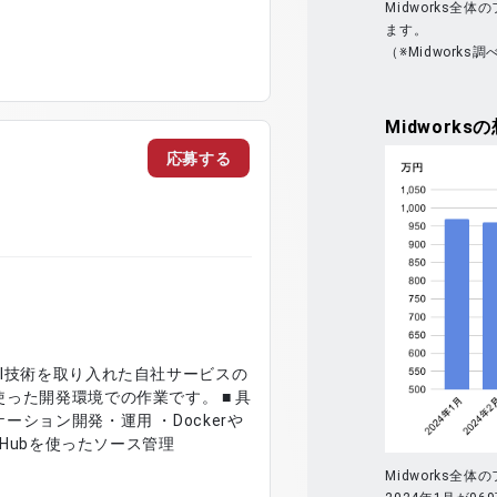
Midworks
ます。
（※Midworks調
Midworks
の
応募する
、AI技術を取り入れた自社サービスの
った開発環境での作業です。 ■ 具
ケーション開発・運用 ・Dockerや
itHubを使ったソース管理
Midworks