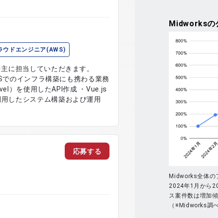
Midworks
の
ラウドエンジニア(AWS)
成を主に担当していただきます。
AWSでのインフラ構築にも携わる業務
利用したシステム構築および運用
応募する
Midworks全
2024年1月から2
ス案件数は増加
（※Midworks調