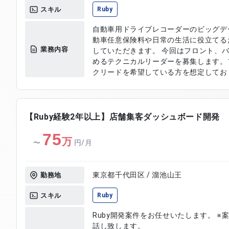
スキル
Ruby
自動車用ドライブレコーダーのビッグデ
動車任意保険料や日常の生活に役立てる
業務内容
していただきます。 今回はフロント、
めるテクニカルリーダーを募集します。
クリードを希望している方を想定しております。 環 境：
ド：React バックエンド：Ruby（Rail
Python（EC2、Lambda、etc.） イン
【Ruby経験2年以上】店舗集客ダッシュボード開発
75
万
〜
円/月
東京都千代田区 / 溜池山王
勤務地
スキル
Ruby
Ruby開発案件をお任せいたします。 
話し致します。