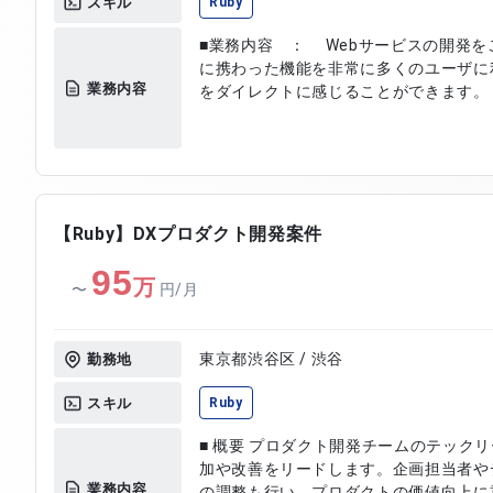
スキル
Ruby
■業務内容 ： Webサービスの開発をご担当
に携わった機能を非常に多くのユーザに
業務内容
をダイレクトに感じることができます。
【Ruby】DXプロダクト開発案件
95
万
〜
円/月
東京都渋谷区 / 渋谷
勤務地
スキル
Ruby
■ 概要 プロダクト開発チームのテック
加や改善をリードします。企画担当者や
業務内容
の調整も行い、プロダクトの価値向上に貢献します。 ■