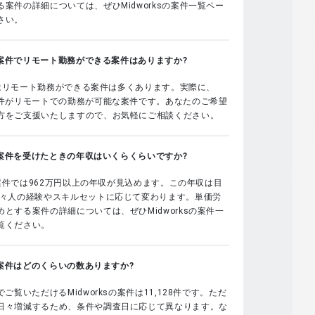
案件の詳細については、ぜひMidworksの案件一覧ペー
さい。
sの案件でリモート勤務ができる案件はありますか?
sではリモート勤務ができる案件は多くあります。実際に、
案件がリモートでの勤務が可能な案件です。あなたのご希望
方をご支援いたしますので、お気軽にご相談ください。
sの案件を受けたときの年収はいくらくらいですか?
sの案件では962万円以上の年収が見込めます。この年収は目
個々人の経験やスキルセットに応じて変わります。単価労
とする案件の詳細については、ぜひMidworksの案件一
覧ください。
sの案件はどのくらいの数ありますか?
でご覧いただけるMidworksの案件は11,128件です。ただ
日々増減するため、条件や調査日に応じて異なります。な