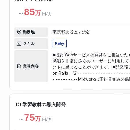
EC2 / Cloudwatch(Logs, Metrics, Alar
85
Native その他 GitHub / Slack
万
〜
円/月
東京都渋谷区 / 渋谷
勤務地
スキル
Ruby
■概要 Webサービスの開発をご担当い
機能を非常に多くのユーザーに利用して
業務内容
クトに感じることができます。 ■開発環境： ■プログラミング言語：Ruby
on Rails 等 ---------------------------------
--------------- Midworkは正
安定したフリーランスに。 ------------------------
-------------------------------
ICT学習教材の導入開発
75
万
〜
円/月