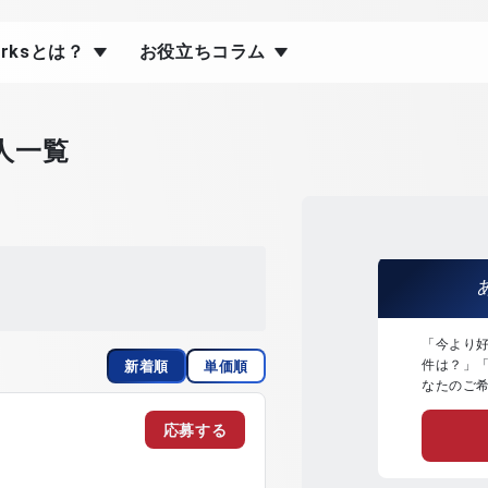
orksとは？
お役立ちコラム
人一覧
「今より
件は？」
新着順
単価順
なたのご
応募する