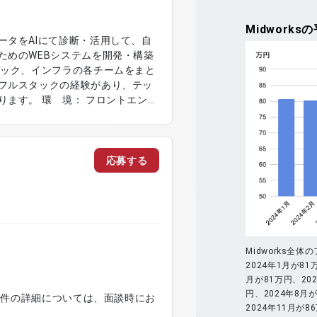
Midworks
の
ータをAIにて診断・活用して、自
ためのWEBシステムを開発・構築
バック、インフラの各チームをまと
フルスタックの経験があり、テッ
 フロントエン
s） AIバックエンド：
フラ：AWS
応募する
Midworks
2024年1月が81
月が81万円、202
円、2024年8月が
※案件の詳細については、面談時にお
2024年11月が