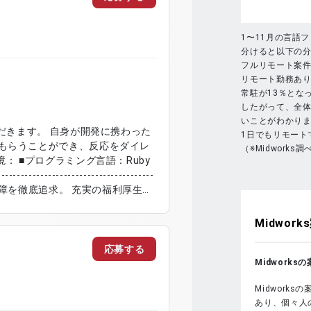
ms) / SNS Native App React
1〜11月の言語
分けると以下の
フルリモート案件
リモート勤務あり
常駐が13％とな
したがって、全
いことがわかり
ただきます。 自身が開発に携わった
1日でもリモート
もらうことができ、反応をダイレ
（※Midworks調
--------------------------------------
社員並みの保障を徹底追求。 充実の福利厚生で
-------------------------------
Midworks
応募する
Midwork
Midwork
あり、個々人