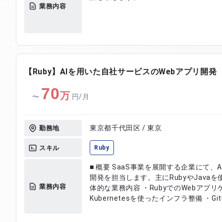
業務内容
【Ruby】AIを用いた自社サービスのWebアプリ開発
70
万
〜
円/月
東京都千代田区 / 東京
勤務地
スキル
Ruby
■ 概要 SaaS事業を展開する企業にて
開発を担当します。主にRubyやJavaを使
業務内容
体的な業務内容 ・RubyでのWebアプリ
Kubernetesを使ったインフラ整備 ・G