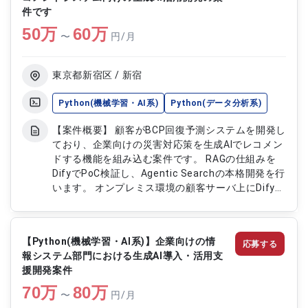
件定義および開発推進 ・ユーザ部門との調整およ
件です
びQ&A対応 ・プロジェクト管理および進捗管理対
50
万
応 ・後工程支援および環境整備対応 ・提案資料お
60
万
〜
円/月
よび改善資料の作成支援
東京都新宿区 / 新宿
Python(機械学習・AI系)
Python(データ分析系)
【案件概要】 顧客がBCP回復予測システムを開発し
ており、企業向けの災害対応策を生成AIでレコメン
ドする機能を組み込む案件です。 RAGの仕組みを
DifyでPoC検証し、Agentic Searchの本格開発を行
います。 オンプレミス環境の顧客サーバ上にDifyを
構築し、ワークフロー実装を担当します。
LangGraphを用いたAgentic Searchの設計および
実装も含まれます。 Azure OpenAIまたはAmazon
【Python(機械学習・AI系)】企業向けの情
応募する
Bedrockの活用を前提とした開発となります。 【作
報システム部門における生成AI導入・活用支
業内容】 Difyを用いたRAGのPoC実施を行います
援開発案件
オンプレ環境へのDify構築を実施します 簡易ワーク
70
万
フローの実装を担当します LangGraphを用いた
80
万
〜
円/月
Agentic Searchの検討および実装を行います 生成