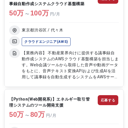
事録自動作成システムクラウド基盤構築
50
万
100
万
〜
円/月
東京都渋谷区 / 代々木
クラウドエンジニア(AWS)
【業務内容】 不動産業界向けに提供する議事録自
動作成システムのAWSクラウド基盤構築を担当しま
す。Web会議ツールから取得した音声や動画データ
をもとに、音声テキスト変換APIおよび生成AIを活
用して議事録を自動生成するシステムをAWSサーバ
ーレス環境上に構築します。API Gatewayや
Lambda、Step Functionsなどを用いたアーキテク
チャ設計から、セキュリティ設計、監視設計、運用
【Python(Web開発系)】エネルギー取引管
応募する
設計までを一貫して対応し、拡張性と可用性を考慮
理システムのツール開発支援
したクラウド基盤を構築します。 【作業内容】 ・
50
万
AWSサーバーレスアーキテクチャの設計構築 ・
80
万
〜
円/月
PythonによるAWSLambda関数開発 ・
APIGatewayを用いたRESTAPI設計開発 ・FFmpeg