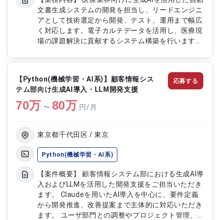
文書生成システムの開発を担当し、リードエンジニ
アとして技術選定から開発、テスト、運用まで幅広
く対応します。電子カルテデータを活用し、医療現
場の課題解決に貢献するシステム構築を行います。
生成AIのファインチューニングやプロダクトマネー
ジャー的役割も兼務します。 【作業内容】 ・生成
AIを用いた文書生成システムの設計・開発 ・モデル
【Python(機械学習・AI系)】顧客情報シス
応募する
のファインチューニング ・テスト計画策定と実施
テム部向け生成AI導入・LLM開発支援
・システム運用フローの整備 ・技術選定とアーキ
70
万
テクチャ設計 ・医療データの加工と活用 ・課題分
80
万
〜
円/月
析と改善提案
東京都千代田区 / 東京
Python(機械学習・AI系)
【案件概要】 顧客情報システム部における生成AI導
入およびLLMを活用した開発支援をご担当いただき
ます。 Claudeを用いたAI導入を中心に、要件定義
から開発推進、改善提案まで主体的に対応いただき
ます。 ユーザ部門との調整やプロジェクト管理、