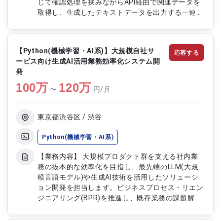
じて確認処理を挟みながらAPI経由で関連データを
取得し、生成したテキストデータを出力する一連の
処理を構築します。クラウド環境を活用したAIアプ
リケーションの開発を通じて、実用性と拡張性を意
識した生成AI機能の提供に携わります。 【作業内
【Python(機械学習・AI系)】大規模自社サ
応募する
容】 ・既存データを活用した生成AIサービスの設計
ービス向け生成AI活用業務効率化システム開
・Pythonを用いた生成AI機能の実装 ・テキスト化
発
音声データを用いた意図解釈処理の開発 ・API連携
100
万
による外部データ取得処理の実装 ・生成テキスト
120
万
〜
円/月
データの出力処理開発 ・クラウド環境
(AWS,GoogleCloud,Azure,AWSBedrock)を用いた
開発対応
東京都渋谷区 / 渋谷
Python(機械学習・AI系)
【業務内容】 大規模プロダクト群を支える社内業
務の抜本的な効率化を目指し、最先端のLLM(大規
模言語モデル)や生成AI技術を活用したソリューシ
ョン開発を担当します。ビジネスプロセス・リエン
ジニアリング(BPR)を推進し、既存業務の課題解決
に留まらず、新たな価値創造と生産性向上に貢献し
ます。生成AIを活用した入稿業務の自動レビューシ