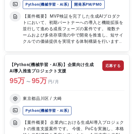
Python(機械学習・AI系)
開発系PM/PMO
【案件概要】 MVP検証を完了した生成AIプロダク
トにおいて、初期パートナーへの導入と機能拡張を
並行して進める成長フェーズの案件です。 複数チ
ームおよび多依存環境の中で開発を推進し、短サイ
クルでの価値提供を実現する体制構築を行います。
AI活用ツール開発における複雑性をコントロールし
ながら、短期間での成果創出を目指します。 プロ
ダクトの拡大に向けた開発プロセスの仕組み化およ
【Python(機械学習・AI系)】企業向け生成
応募する
びデリバリー最適化を推進します。 開発PMとして
AI導入推進プロジェクト支援
プロジェクト全体の推進と品質担保を担うポジショ
95
万
ンです。 【作業内容】 複数チーム間の開発進行管
95
万
〜
円/月
理および調整を実施します 短サイクル開発に向け
たプロセス設計および改善を行います 生成AIプロダ
クトの機能拡張における要件整理を実施します デ
東京都品川区 / 大崎
リバリー体制の構築および運用改善を推進します
開発進捗および課題の可視化とステークホルダー調
Python(機械学習・AI系)
整を行います
【案件概要】 企業内における生成AI導入プロジェク
トの推進支援案件です。 今後、PoCを実施し、本格