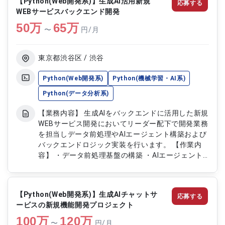
【Python(Web開発系)】生成AI活用新規
応募する
す。 【作業内容】 ・プロジェクト全体の進捗管理
WEBサービスバックエンド開発
および推進 ・開発チームのリードおよびタスク管
50
万
理 ・バックエンドおよび認証基盤など関係者との
65
万
〜
円/月
調整 ・仕様確認および課題抽出対応 ・課題解決に
向けた関係者との調整および相談対応 ・プロジェ
クト推進における各種調整業務 ・開発プロセスの
東京都渋谷区 / 渋谷
改善および運営支援 【稼働日数】週5日 【リモート
日数】ハイブリッド（週3出社想定）※立ち上がり
Python(Web開発系)
Python(機械学習・AI系)
は受注
Python(データ分析系)
【業務内容】 生成AIをバックエンドに活用した新規
WEBサービス開発においてリーダー配下で開発業務
を担当しデータ前処理やAIエージェント構築および
バックエンドロジック実装を行います。 【作業内
容】 ・データ前処理基盤の構築 ・AIエージェント
の構築ディスパッチ機構および各機能実装 ・バッ
クエンドロジックの設計および実装 ・データベー
ス設計および関連処理の実装 ・AWS環境を用いた
【Python(Web開発系)】生成AIチャットサ
応募する
開発および運用対応 【稼働日数】週2.5日相当
ービスの新規機能開発プロジェクト
(50%稼働) 【リモート日数】基本リモート（数回東
100
万
京のお客様先への訪問あり）
120
万
〜
円/月