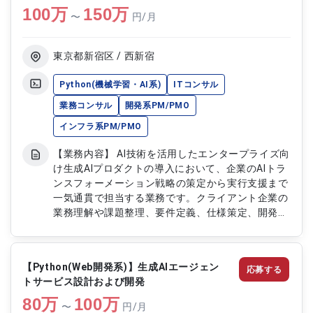
100
万
成AIを活用した新規プロダクトの設計および開発 ・
150
万
〜
円/月
AIマルチエージェント技術を用いたシステム構築 ・
技術選定およびアーキテクチャ設計 ・プロダクト
単位での実装および品質改善 ・開発チームの技術
東京都新宿区 / 西新宿
的リード ・チームビルディングおよび開発体制設
計 ・開発効率化施策の検討と導入 ・開発組織運営
Python(機械学習・AI系)
ITコンサル
および採用に関する検討対応
業務コンサル
開発系PM/PMO
インフラ系PM/PMO
【業務内容】 AI技術を活用したエンタープライズ向
け生成AIプロダクトの導入において、企業のAIトラ
ンスフォーメーション戦略の策定から実行支援まで
一気通貫で担当する業務です。クライアント企業の
業務理解や課題整理、要件定義、仕様策定、開発チ
ームのマネジメント、顧客折衝、技術検証など幅広
く対応します。 【作業内容】 ・AIプロダクト受託
開発案件における専任PM業務 ・クライアント業務
【Python(Web開発系)】生成AIエージェン
応募する
理解・課題特定 ・AX戦略・ロードマップ策定 ・提
トサービス設計および開発
案活動および営業同行 ・要件定義・仕様策定 ・開
80
万
発チームのマネジメント（スケジュール・品質・コ
100
万
〜
円/月