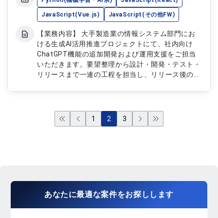
Python(機械学習・AI系)
JavaScript(React)
JavaScript(Vue.js)
JavaScript(その他FW)
【業務内容】 大手製造業の情報システム部門にお
ける生成AI活用推進プロジェクトにて、社内向け
ChatGPT機能の追加開発および運用支援をご担当
いただきます。要望整理から設計・開発・テスト・
リリースまで一連の工程を担当し、リリース後の問
い合わせ対応や保守運用を行いながら、継続的な機
能改善および新規機能の検討・提案にも携わってい
ただきます。 【作業内容】 ・ユーザー要望の整理
および要件定義 ・設計、開発、テスト、リリース
1
2
3
対応 ・リリース後の問い合わせ対応および保守運
用 ・生成AI機能の追加開発および改善対応 ・新機
能の検討および技術提案
あなたに
最適な案件
を
お探し
します