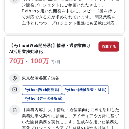
ン開発プロジェクトにご参画いただきます。
Pythonを用いた開発を中心に、スピード感を持っ
て対応できる方が求められています。 開発業務を
主体としつつ、プロジェクト推進にも柔軟に対応し
ていただきます。 【作業内容】 ・生成AIを活用し
たWebアプリケーションの開発 ・既存機能の改修
および追加開発対応 ・設計から実装、テストまで
【Python(Web開発系)】情報・通信業向け
応募する
の一連の対応 ・チーム内でのタスク推進および課
AI活用業務効率化
題対応 ・ドキュメント作成およびナレッジ共有
70
万
100
万
〜
円/月
東京都渋谷区 / 渋谷
Python(Web開発系)
Python(機械学習・AI系)
Python(データ分析系)
【業務内容】 大手情報・通信業向けにAIを活用した
業務効率化案件に参画し、アイディアや方針に基づ
いた開発業務を実施します。生成AIを用いた業務効
率化プロジェクトやアプリ開発の推進も担当しま