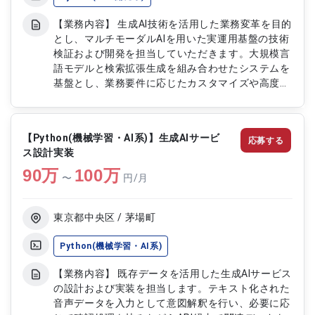
【業務内容】 生成AI技術を活用した業務変革を目的
とし、マルチモーダルAIを用いた実運用基盤の技術
検証および開発を担当していただきます。大規模言
語モデルと検索拡張生成を組み合わせたシステムを
基盤とし、業務要件に応じたカスタマイズや高度化
を推進します。ドキュメント構造化の検証から本番
環境への適用を見据え、精度やコスト、処理速度、
信頼性を考慮したパイプライン設計および改善を行
【Python(機械学習・AI系)】生成AIサービ
応募する
います。また、複数の専門職と連携しながら技術課
ス設計実装
題の解決に取り組み、実用的なAIシステムの構築を
90
万
リードしていただきます。 【作業内容】 ・マルチ
100
万
〜
円/月
モーダルAIを活用した技術検証の実施 ・ドキュメン
ト構造化に関する検証および精度改善 ・検索拡張
生成を用いたシステム設計および開発 ・AIエージェ
東京都中央区 / 茅場町
ント機能の設計および実装 ・実運用を見据えたパ
イプライン構築および最適化 ・精度コスト速度信
Python(機械学習・AI系)
頼性を考慮した性能改善 ・関連メンバーとの連携
【業務内容】 既存データを活用した生成AIサービス
による技術課題の解決
の設計および実装を担当します。テキスト化された
音声データを入力として意図解釈を行い、必要に応