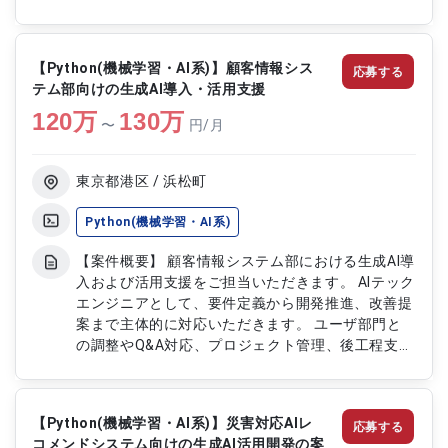
後工程支援、環境整備など幅広い業務に携わってい
ただきます。 PM1名とメンバー2～3名の体制で、
短サイクルでの開発を推進いただく案件です。
【Python(機械学習・AI系)】顧客情報シス
応募する
【作業内容】 ・Claudeを用いた生成AI導入支援 ・
テム部向けの生成AI導入・活用支援
LLMを活用したアプリケーション開発 ・要件定義か
120
万
ら開発推進および改善提案対応 ・ユーザ部門との
130
万
〜
円/月
調整およびプロジェクト管理 ・後工程支援および
環境整備対応
東京都港区 / 浜松町
Python(機械学習・AI系)
【案件概要】 顧客情報システム部における生成AI導
入および活用支援をご担当いただきます。 AIテック
エンジニアとして、要件定義から開発推進、改善提
案まで主体的に対応いただきます。 ユーザ部門と
の調整やQ&A対応、プロジェクト管理、後工程支
援、環境整備など幅広い業務に携わっていただきま
す。 ユーザニーズに合わせた短サイクル開発を重
視し、提案資料や改善資料の作成支援も実施いただ
【Python(機械学習・AI系)】災害対応AIレ
応募する
く案件です。 【作業内容】 ・生成AI導入に伴う要
コメンドシステム向けの生成AI活用開発の案