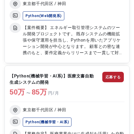
を用いた音声ファイル変換処理実装 ・
東京都千代田区 / 神田
StepFunctionsによるバッチ処理設計 ・
S3DynamoDBSNS等の各種AWSサービス設定 ・
Python(Web開発系)
CloudWatchによるログ監視設計 ・
【案件概要】 エネルギー取引管理システムのツー
CloudTrailConfigSecurityHub等を用いたセキュリ
ル開発プロジェクトです。 既存システムの機能拡
ティ監査対応 ・要件定義書構成設計書などのドキ
張や保守運用を担当し、Pythonを用いたアプリケ
ュメント作成 ・負荷性能テスト実施 ・運用設計お
ーション開発が中心となります。 顧客との密な連
よび保守手順書作成
携のもと、要件定義からリリースまで一貫して対応
します。 単独での開発能力に加え、顧客との円滑
なコミュニケーションや問題解決力が求められま
す。 システムの安定稼働と品質向上を意識した開
【Python(機械学習・AI系)】医療文書自動
応募する
発プロセスが重要です。 【作業内容】 ・Pythonを
生成システムの開発
用いたアプリケーションの設計、開発、テスト ・
50
万
開発環境構築およびリリース作業 ・顧客との要件
85
万
〜
円/月
定義、仕様調整 ・バグ修正および機能改善
東京都千代田区 / 神田
Python(機械学習・AI系)
【業務内容】 医療業界向けに生成AIを活用した自動