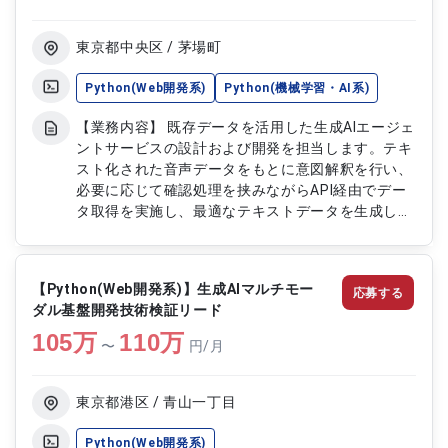
スト管理） ・顧客折衝およびリレーション構築 ・
生成AIの技術検証・プロンプトチューニング ・報告
書・ドキュメント作成 ・チーム内での技術的議
東京都中央区 / 茅場町
論・意思決定 【リモート日数】常駐
Python(Web開発系)
Python(機械学習・AI系)
【業務内容】 既存データを活用した生成AIエージェ
ントサービスの設計および開発を担当します。テキ
スト化された音声データをもとに意図解釈を行い、
必要に応じて確認処理を挟みながらAPI経由でデー
タ取得を実施し、最適なテキストデータを生成しま
す。クラウド環境を活用したシステム構築を行い、
拡張性と実用性を考慮したサービス開発を推進しま
す。音声出力は対象外とし、テキスト処理および生
【Python(Web開発系)】生成AIマルチモー
応募する
成ロジックの精度向上に注力します。 【作業内
ダル基盤開発技術検証リード
容】 ・生成AIサービスの設計 ・意図解釈ロジック
105
万
の実装 ・テキストデータの生成処理実装 ・API連携
110
万
〜
円/月
によるデータ取得処理 ・確認フローの実装 ・既存
データの活用および整形 ・バックエンド開発 ・ク
ラウド環境での開発対応 ・不具合調査および改修
東京都港区 / 青山一丁目
・性能改善および精度向上対応
Python(Web開発系)