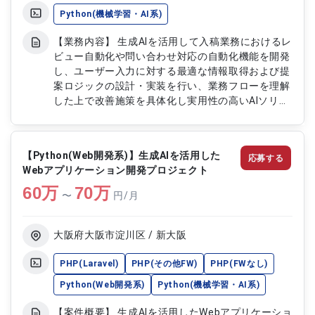
Python(機械学習・AI系)
【業務内容】 生成AIを活用して入稿業務におけるレ
ビュー自動化や問い合わせ対応の自動化機能を開発
し、ユーザー入力に対する最適な情報取得および提
案ロジックの設計・実装を行い、業務フローを理解
した上で改善施策を具体化し実用性の高いAIソリュ
ーション開発を推進します。 【作業内容】 ・生成
AIを用いた入稿業務レビュー自動化機能の設計・実
装 ・問い合わせ対応自動化機能の設計・開発 ・ユ
【Python(Web開発系)】生成AIを活用した
応募する
ーザー入力に対する情報取得および提案ロジックの
Webアプリケーション開発プロジェクト
設計・実装 ・業務フロー分析および改善施策の具
60
万
体化 ・実運用を見据えたAIソリューションの開発・
70
万
〜
円/月
改善
大阪府大阪市淀川区 / 新大阪
PHP(Laravel)
PHP(その他FW)
PHP(FWなし)
Python(Web開発系)
Python(機械学習・AI系)
【案件概要】 生成AIを活用したWebアプリケーショ