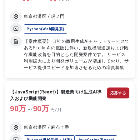
東京都港区 / 虎ノ門
Python(Web開発系)
【案件概要】 自社の商用生成AIチャットサービスで
あるStella AIの拡販に伴い、新規機能追加および既
存機能改善を目的とした開発案件です。 サービス
利用拡大により開発ボリュームが増加しており、サ
ービス提供スピードを加速させるための増員募集と
なります。 スキルセットおよびレベル感について
は、現在稼働中のメンバーと同等レベルを想定して
おり、チーム内での協調的な開発が求められます。
【JavaScript(React)】製造業向け生成AI導
応募する
開発はデイリーMTGを通じて進捗や課題を共有し
入および機能開発
ながら進行する体制です。 PCの貸与はなく、各自
90
万
の開発環境を利用して業務を行います。 【作業内
90
万
〜
円/月
容】 ・Stella AIにおける新規機能の設計および開発
・既存機能の改修およびパフォーマンス改善 ・
Pythonを用いたWebアプリケーション開発 ・デイ
東京都港区 / 麻布十番
リーMTGへの参加および進捗共有 ・チームメンバ
ーとの連携による開発およびレビュー対応