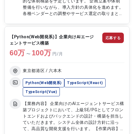
的な体制構築を予定しています。 企画立案や体制
整備を行いながら、導入方針の具体化を進めます。
各種ベンダーとの調整やサービス選定の取りまとめ
を担当します。 DX推進部門内外の関係者と連携
し、認証領域やM365連携を含む全体最適を図りま
す。 【作業内容】 ・生成AI導入に向けた企画およ
【Python(Web開発系)】企業向けAIエージ
応募する
び体制構築支援 ・PoC実施に向けた計画策定および
ェントサービス構築
推進 ・各種ベンダーとの窓口対応および調整 ・サ
60
万
ービス選定に向けた情報整理および比較検討 ・社
100
万
〜
円/月
内関係部門との連携および調整対応
東京都港区 / 六本木
Python(Web開発系)
TypeScript(React)
TypeScript(Vue)
【業務内容】 企業向けのAIエージェントサービス構
築プロジェクトにおいて、上級SE/PGとしてフロン
トエンドおよびバックエンドの設計・構築を担当し
ていただきます。システム全体の設計方針に沿っ
て、高品質な開発支援を行います。 【作業内容】