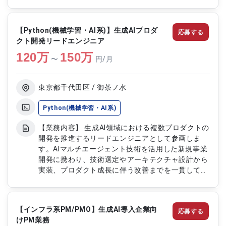
①フロントエンドの設計および構築 ②バックエン
ドの設計および構築 ・設計書や仕様書の作成・レ
ビュー ・開発環境におけるコード実装・テスト
【Python(機械学習・AI系)】生成AIプロダ
応募する
クト開発リードエンジニア
120
万
150
万
〜
円/月
東京都千代田区 / 御茶ノ水
Python(機械学習・AI系)
【業務内容】 生成AI領域における複数プロダクトの
開発を推進するリードエンジニアとして参画しま
す。AIマルチエージェント技術を活用した新規事業
開発に携わり、技術選定やアーキテクチャ設計から
実装、プロダクト成長に伴う改善までを一貫して担
当します。代表やCTOと密に連携しながら、事業の
中核となるプロダクト創出を技術面から主導しま
す。開発だけでなく、チームビルディングや開発組
【インフラ系PM/PMO】生成AI導入企業向
応募する
織設計にも関与し、事業拡大フェーズにおける技術
けPM業務
と組織の両面をリードします。 【作業内容】 ・生