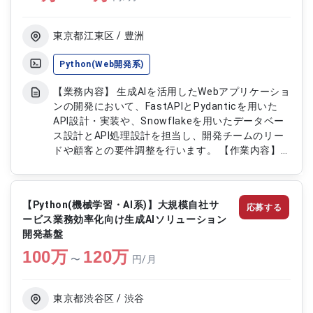
レビューおよび継続学習基盤（LLMOps）の構想策
定および実装 ・各プロジェクトへのAI導入支援およ
び効果測定（KPI管理） ・技術検証（PoC）から本
東京都江東区 / 豊洲
番展開までの推進対応 【稼働日数】週5日 【リモー
ト日数】フルリモート
Python(Web開発系)
【業務内容】 生成AIを活用したWebアプリケーショ
ンの開発において、FastAPIとPydanticを用いた
API設計・実装や、Snowflakeを用いたデータベー
ス設計とAPI処理設計を担当し、開発チームのリー
ドや顧客との要件調整を行います。 【作業内容】
・FastAPIとPydanticを用いたAPIの設計・実装 ・
Snowflakeベクターデータベースを用いたテーブル
設計とデータ処理 ・開発チームの進捗管理とタス
【Python(機械学習・AI系)】大規模自社サ
応募する
ク割り当て ・顧客との技術的打ち合わせと要件定
ービス業務効率化向け生成AIソリューション
義
開発基盤
100
万
120
万
〜
円/月
東京都渋谷区 / 渋谷