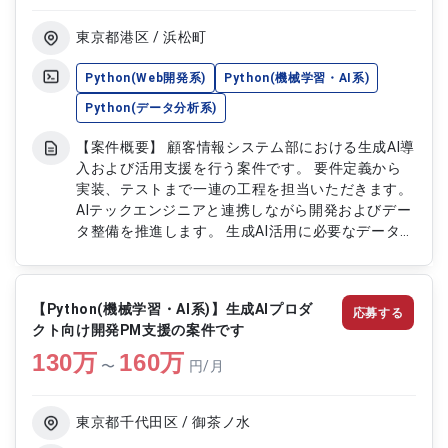
AIを活用したレコメンド機能の開発を実施します
東京都港区 / 浜松町
Python(Web開発系)
Python(機械学習・AI系)
Python(データ分析系)
【案件概要】 顧客情報システム部における生成AI導
入および活用支援を行う案件です。 要件定義から
実装、テストまで一連の工程を担当いただきます。
AIテックエンジニアと連携しながら開発およびデー
タ整備を推進します。 生成AI活用に必要なデータ加
工やクレンジング、環境整備も対応します。 生成AI
導入を通じた業務高度化支援が中心となる案件で
す。 【作業内容】 ・要件定義から実装およびテス
【Python(機械学習・AI系)】生成AIプロダ
応募する
トまでの一連工程対応 ・生成AI活用に向けた開発お
クト向け開発PM支援の案件です
よび環境整備対応 ・データ加工およびデータクレ
130
万
ンジング作業 ・AIテックエンジニアとの連携および
160
万
〜
円/月
技術調整 ・生成AI導入に伴う技術支援および改善対
応
東京都千代田区 / 御茶ノ水