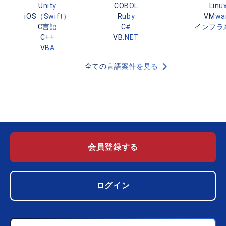
Unity
COBOL
Linu
iOS（Swift）
Ruby
VMwa
C言語
C#
インフラ
C++
VB.NET
VBA
全ての言語案件を見る
会員登録する
ログイン