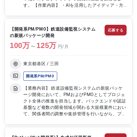
す。 【作業内容】 ・AIを活用したアイディア・方
針に基づいた開発業務の実施 ・生成AIによる業務効
率化プロジェクトやアプリ開発の推進 【稼働日
数】週5日 【リモート日数】週1日リモート
【開発系PM/PMO】鉄道設備監視システム
応募する
の新規パッケージ開発
100
万
125
万
〜
円/月
東京都港区 / 三田
開発系PM/PMO
【業務内容】 鉄道設備監視システムの新規パッケ
ージ開発において、PMおよびPMOとしてプロジェ
クト全体の推進を担当します。バックエンドや認証
基盤など複数の開発領域が関わる大規模案件におい
て、関係者間の調整や進捗管理を行いながら、プロ
ジェクトを円滑に推進します。主体的にタスクを整
理し、仕様確認や課題抽出、関係者への相談を通じ
て開発の品質向上とスケジュール管理を支援しま