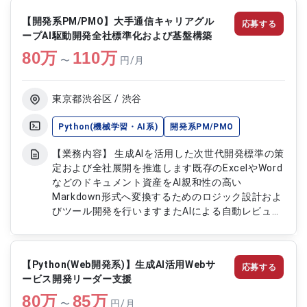
ステムでは、作成されたコンテンツに対してAIが自
【開発系PM/PMO】大手通信キャリアグル
応募する
動で品質チェック、改善提案、フィードバックを行
ープAI駆動開発全社標準化および基盤構築
う機能を実装します。社内ナレッジベースからの情
80
万
報自動取得システムでは、従業員からの問い合わせ
110
万
〜
円/月
に対してAIが社内の膨大な情報源から必要な情報を
正確に抽出し、自動で回答を生成するソリューショ
ンを構築します。要件定義から設計、開発、テス
東京都渋谷区 / 渋谷
ト、運用までの一連の工程に携わり、AIモデルの選
定・チューニング、API連携、システムアーキテク
Python(機械学習・AI系)
開発系PM/PMO
チャ設計など、幅広い技術領域で経験を積むことが
【業務内容】 生成AIを活用した次世代開発標準の策
できます。 【作業内容】 ・生成AIを活用した入稿
定および全社展開を推進します既存のExcelやWord
業務自動レビューシステムの開発 ・コンテンツ品
などのドキュメント資産をAI親和性の高い
質チェック機能の実装 ・AI自動改善提案機能の開発
Markdown形式へ変換するためのロジック設計およ
・自動フィードバック機能の実装 ・社内ナレッジ
びツール開発を行いますまたAIによる自動レビュー
ベース情報自動取得システムの開発 ・AIによる情報
や継続学習を実現するLLMOps基盤の構想策定およ
抽出機能の実装 ・自動回答生成ソリューションの
び実装を担当し各プロジェクトへのAI導入支援や効
構築 ・LLMモデルの選定・評価 ・AIモデルのチュ
果測定およびKPI管理まで一貫して対応します 【作
ーニング・最適化 ・API連携の設計・実装 ・システ
【Python(Web開発系)】生成AI活用Webサ
応募する
業内容】 ・生成AIを活用した開発標準およびガイド
ムアーキテクチャ設計 ・要件定義・基本設計 ・詳
ービス開発リーダー支援
ライン策定 ・既存ドキュメント資産のMarkdown形
細設計・実装 ・テスト実施・品質保証 ・運用保守
80
万
式への変換ロジック設計およびツール開発 ・AI自動
85
万
対応
〜
円/月