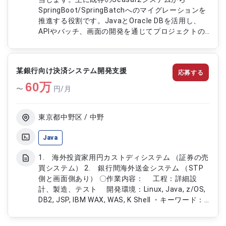
SpringBoot/SpringBatchへのマイグレーションを
推進する役割です。JavaとOracle DBを活用し、
APIやバッチ、画面の開発を通じてプロジェクトの
進行を担います。積極的に情報をインプット・アウ
トプットし、効率的なシステムの移行を目指しま
す。 ■具体的な業務内容 ・キャリア決済システムの
某銀行向け決済システム開発支援
応募する
基本設計から開発まで ・JavaおよびOracle DBを
60
使用したシステム開発 ・SpringBootを用いた開発
万
〜
円/月
・API、画面、バッチの開発 ・情報のインプットと
アウトプットを能動的に行う業務
東京都中野区 / 中野
Java
1. 海外投資家用円カストディシステム （証券の売
買システム） 2. 銀行間海外送金システム （STP
側と画面側あり） 〇作業内容： 工程：詳細設
計、製造、テスト 開発環境：Linux, Java, z/OS,
DB2, JSP, IBM WAX, WAS, K Shell ・キーワード：
SWIFT、ローン、保振、国債