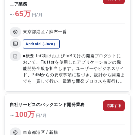
ニア業務
65
万
〜
円/月
東京都港区 / 麻布十番
Android（Java）
■概要 toC向けおよびtoB向けの開発プロダクトに
おいて、Flutterを使用したアプリケーションの機
能開発全般を担当します。ユーザーやビジネスサイ
ド、PdMからの要求事項に基づき、設計から開発ま
でを一貫して行い、最適な開発プロセスを実行しま
す。 ■具体的な業務内容 ・Flutterを使用したアプ
リの機能開発 ・ユーザーやビジネスサイドからの
要求事項に基づいた設計 ・バックエンドエンジニ
自社サービスのバックエンド開発業務
応募する
アとの連携による開発プロセスの最適化 ・アプリ
100
の立案および企画
万
〜
円/月
東京都港区 / 新橋