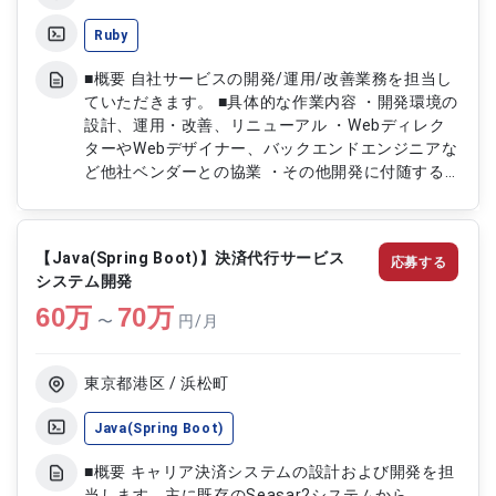
Ruby
■概要 自社サービスの開発/運用/改善業務を担当し
ていただきます。 ■具体的な作業内容 ・開発環境の
設計、運用・改善、リニューアル ・Webディレク
ターやWebデザイナー、バックエンドエンジニアな
ど他社ベンダーとの協業 ・その他開発に付随する
業務(テストやドキュメントの制作等)
【Java(Spring Boot)】決済代行サービス
応募する
システム開発
60
万
70
万
〜
円/月
東京都港区 / 浜松町
Java(Spring Boot)
■概要 キャリア決済システムの設計および開発を担
当します。主に既存のSeasar2システムから