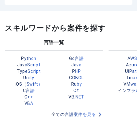
スキルワードから案件を探す
言語一覧
Python
Go言語
AW
JavaScript
Java
Azur
TypeScript
PHP
UiPa
Unity
COBOL
Linu
iOS（Swift）
Ruby
VMwa
C言語
C#
インフラ
C++
VB.NET
VBA
全ての言語案件を見る