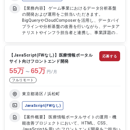
【業務内容】 ゲーム事業におけるデータ分析基盤
の開発および運用をご担当いただきます。
BigQueryやCloudComposerを活用し、データパイ
プラインや分析基盤の改善を行いながら、データア
ナリストやインフラ担当者と連携し、事業課題の解
決に向けたデータ活用基盤の構築・運用を推進して
いただきます。また、クラウド環境を活用した
DevOpsやインフラ設計にも携わっていただきま
【JavaScript(FWなし)】医療情報ポータル
応募する
す。 【作業内容】 ・データ分析基盤およびデータ
サイト向けフロントエンド開発
パイプラインの開発運用 ・BIツールの開発および運
55
万
用対応 ・データアナリストとの連携による課題解
65
万
〜
円/月
決支援 ・クラウド環境でのインフラ設計および
フルリモート
DevOps構築運用 ・GCPおよびAWSを用いたクラウ
ド基盤の設計および開発
東京都港区 / 浜松町
JavaScript(FWなし)
【案件概要】 医療情報ポータルサイトの運用・機
能改善プロジェクトにおいて、HTML、CSS、
JavaScriptを用いたフロントエンド開発をご担当い