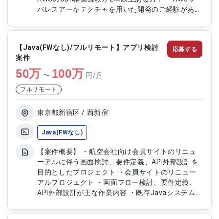
バレスアーキテクチャを用いた開発のご経験がある
方！
【Java(FWなし)/フルリモート】アプリ検討
応募する
案件
50
万
100
万
〜
円/月
フルリモート
東京都新宿区 / 西新宿
Java(FWなし)
【案件概要】 ・航空会社向け会員サイトのリニュ
ーアルに伴う画面検討、要件定義、API外部設計を
目的としたプロジェクト ・会員サイトのリニュー
アルプロジェクト ・画面フロー検討、要件定義、
API外部設計が主な作業内容 ・既存Javaシステムの
解析に基づき、新システムの構成を検討 ・大規模
プロジェクト（10数名規模）への参画 【作業内