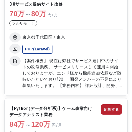
DXサービス提供サイト改修
リード ・センサー技術、空調・照明システム、エ
70
万
ネルギー管理システム等の導入と統合 ・市場分析
80
万
〜
円/月
に基づいたスマートビル開発の事業戦略とマーケテ
フルリモート
ィングプランの立案 ・ゼネコン、テクノロジー企
業、行政機関との連携、交渉、パートナーシップ構
築 ・業務プロセスや社内システムの効率化に向け
東京都千代田区 / 東京
た改善案の実行
PHP(Laravel)
【案件概要】 現在は弊社でサービス運用中のサイ
トの改修業務。 サービスリリースして運用を開始
しておりますが、エンド様から機能追加依頼など随
時いただいており設計、開発メンバーの不足により
募集いたします。 【業務内容】 詳細設計、開発、
テスト ・フロントエンド：Movable Type(MT)
・バックエンド：PHP(Laravel/Filament、
Vanila PHP）
【Python(データ分析系)】ゲーム事業向け
応募する
データアナリスト業務
84
万
120
万
〜
円/月