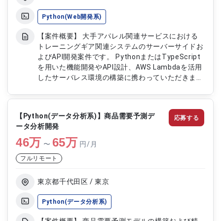
Python(Web開発系)
【案件概要】 大手アパレル関連サービスにおける
トレーニングギア関連システムのサーバーサイドお
よびAPI開発案件です。 PythonまたはTypeScript
を用いた機能開発やAPI設計、AWS Lambdaを活用
したサーバレス環境の構築に携わっていただきま
す。 要件に基づく設計から実装、テスト、運用支
援まで一連の開発工程をご担当いただきます。 ク
ラウド環境を活用したWebシステム開発やAPI開発
【Python(データ分析系)】商品需要予測デ
応募する
経験を活かせる案件です。 【作業内容】 ・サーバ
ータ分析開発
ーサイド機能の設計および実装 ・API設計および開
46
万
発対応 ・AWS Lambdaを用いたサーバレス環境構
65
万
〜
円/月
築 ・詳細設計および機能開発対応 ・テストおよび
フルリモート
運用サポート対応
東京都千代田区 / 東京
Python(データ分析系)