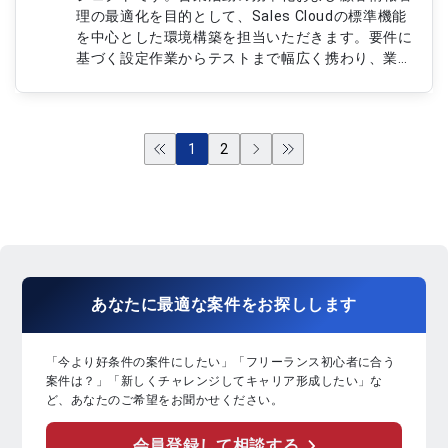
理の最適化を目的として、Sales Cloudの標準機能
を中心とした環境構築を担当いただきます。要件に
基づく設定作業からテストまで幅広く携わり、業務
運用に適したSalesforce環境の実現を支援してい
ただきます。 【作業内容】 ・Salesforce Sales
Cloudの導入および環境構築 ・標準機能を活用した
業務要件の設定対応 ・オブジェクト、項目、権限
1
2
設定などの各種構築作業 ・運用を考慮した業務フ
ローおよび画面設定 ・各種テストの実施および品
質確認 ・利用部門との要件確認および調整対応 ・
導入手順書や設定資料などのドキュメント作成 ・
導入後の運用支援および改善対応
あなたに
最適な案件
を
お探し
します
「今より好条件の案件にしたい」「フリーランス初心者に合う
案件は？」「新しくチャレンジしてキャリア形成したい」な
ど、あなたのご希望をお聞かせください。
会員登録して相談する