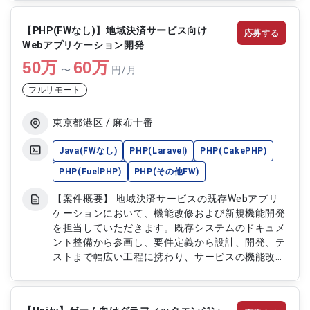
や拡張機能の開発なども行っていただきます。
【作業内容】 ・Unityを用いたゲームの設計、開
【PHP(FWなし)】地域決済サービス向け
応募する
発、テストおよび運用対応 ・ゲーム内UIの設計およ
Webアプリケーション開発
び実装対応 ・3Dキャラクターモデルを活用した戦
50
万
闘システムの実装 ・開発支援ツールやエディタ拡
60
万
〜
円/月
張機能の開発 ・シェーダー開発やグラフィック表
フルリモート
現の実装対応 ・ゲーム全体のパフォーマンス最適
化対応 【備考】フルリモートOK
東京都港区 / 麻布十番
Java(FWなし)
PHP(Laravel)
PHP(CakePHP)
PHP(FuelPHP)
PHP(その他FW)
【案件概要】 地域決済サービスの既存Webアプリ
ケーションにおいて、機能改修および新規機能開発
を担当していただきます。既存システムのドキュメ
ント整備から参画し、要件定義から設計、開発、テ
ストまで幅広い工程に携わり、サービスの機能改善
と品質向上を支援するプロジェクトです。 【作業
内容】 ・既存Webアプリケーションの調査および
ドキュメント作成・更新 ・地域決済サービスの機