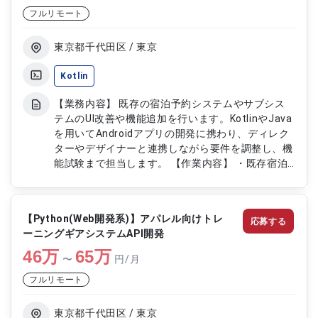
Reactを用いたアプリケーション開発におけるデリ
フルリモート
バリーと技術リード ・チームのリソースと品質を
考慮したSprint計画の立案と実行 ・変化するビジネ
東京都千代田区 / 東京
ス要件を理解し、プロダクト要件に落とし込む ・
Webエンジニアリング組織の環境整備と評価制度の
Kotlin
構築
【業務内容】 既存の宿泊予約システムやサブシス
テムのUI改善や機能追加を行います。KotlinやJava
を用いてAndroidアプリの開発に携わり、ディレク
ターやデザイナーと連携しながら要件を調整し、機
能試験まで担当します。 【作業内容】 ・既存宿泊
予約システムのUI改善および機能追加（Java） ・
サブシステムのUI改善および機能追加（Kotlin） ・
ディレクター・デザイナーとの要件調整 ・開発し
【Python(Web開発系)】アパレル向けトレ
応募する
た機能の試験
ーニングギアシステムAPI開発
46
万
65
万
〜
円/月
フルリモート
東京都千代田区 / 東京