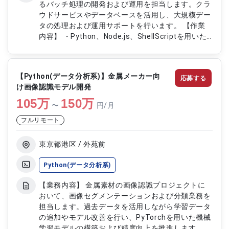
るバッチ処理の開発および運用を担当します。クラ
ウドサービスやデータベースを活用し、大規模デー
タの処理および運用サポートを行います。 【作業
内容】 ・Python、Node.js、ShellScriptを用いた
バッチ処理開発 ・SQLを使用したデータ抽出および
管理 ・Docker、Kubernetesを利用したシステム運
用 ・クラウドサービス（GCP、AWS等）を用いた
【Python(データ分析系)】金属メーカー向
応募する
開発・運用 ・データ集計およびBIツール使用サポー
け画像認識モデル開発
ト
105
万
150
万
〜
円/月
フルリモート
東京都港区 / 外苑前
Python(データ分析系)
【業務内容】 金属素材の画像認識プロジェクトに
おいて、画像セグメンテーションおよび分類業務を
担当します。過去データを活用しながら学習データ
の追加やモデル改善を行い、PyTorchを用いた機械
学習モデルの構築および精度向上を推進します。