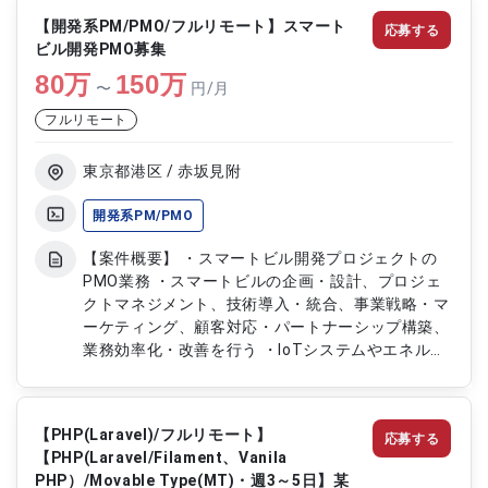
容】 ・既存システムの画面フローを分析し、新し
【開発系PM/PMO/フルリモート】スマート
応募する
い画面フローを設計する ・システム要件を定義
ビル開発PMO募集
し、分析計画を策定する ・外部システムとの連携
80
万
に必要なAPIを設計する ・既存のJavaシステムを解
150
万
〜
円/月
析する
フルリモート
東京都港区 / 赤坂見附
開発系PM/PMO
【案件概要】 ・スマートビル開発プロジェクトの
PMO業務 ・スマートビルの企画・設計、プロジェ
クトマネジメント、技術導入・統合、事業戦略・マ
ーケティング、顧客対応・パートナーシップ構築、
業務効率化・改善を行う ・IoTシステムやエネルギ
ー効率化技術などを活用したシステム開発 ・ゼネ
コン、テクノロジー企業、行政機関と連携 ・働き
方改革と技術革新の推進 【作業内容】 ・スマート
【PHP(Laravel)/フルリモート】
応募する
ビルのIoTシステム、エネルギー効率化技術、セキ
【PHP(Laravel/Filament、Vanila
ュリティシステム等の企画・設計 ・プロジェクト
PHP）/Movable Type(MT)・週3～5日】某
の進行管理、スケジュール管理、予算管理、チーム