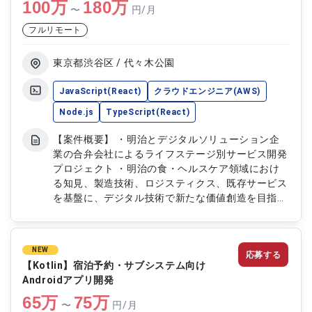
100
万
180
万
〜
円/月
フルリモート
東京都渋谷区 / 代々木公園
JavaScript(React)
クラウドエンジニア(AWS)
Node.js
TypeScript(React)
【案件概要】 ・明治とデジタルソリューション企
業の合弁会社によるライフステージ別サービス開発
プロジェクト ・明治の食・ヘルスケア領域におけ
る知見、製造技術、ロジスティクス、既存サービス
を基盤に、デジタル技術で新たな価値創造を目指す
・赤ちゃんのミルクから高齢者向けサービスまで、
全てのライフステージへの価値提供拡大を目的とす
る新規事業開発 ・ブランド間の最適協業をゼロか
NEW
応募する
ら構築し、価値最大化のための仮説検証と迅速な開
【Kotlin】宿泊予約・サブシステム向け
発実装を行う ・多数のベンダーを統合管理し、堅
Androidアプリ開発
牢かつ迅速なシステム開発が必要 ・様々なサービ
65
万
75
万
スをステルス開発中 【作業内容】 ・NodeJS,
〜
円/月