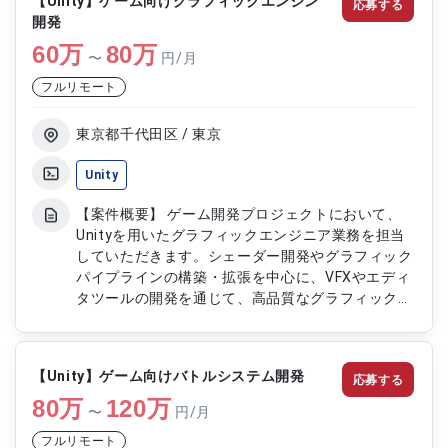
【Unity】ゲーム向けグラフィックエンジン
応募する
能改修および新規機能開発 ・要件定義、基本設
開発
計、詳細設計、実装、テストまでの一貫対応 ・既
60
万
存機能の改善および品質向上対応 ・開発に伴う各
80
万
〜
円/月
種ドキュメント作成およびレビュー
フルリモート
東京都千代田区 / 東京
Unity
【案件概要】 ゲーム開発プロジェクトにおいて、
Unityを用いたグラフィックエンジニア業務を担当
していただきます。シェーダー開発やグラフィック
パイプラインの構築・拡張を中心に、VFXやエディ
タツールの開発を通じて、高品質なグラフィック表
現を実現するプロジェクトです。 【作業内容】 ・
Unity（URP/HDRP）を用いたシェーダーの設計・
開発 ・グラフィックパイプラインの設計、構築お
【Unity】ゲーム向けバトルシステム開発
応募する
よび拡張 ・Unityエディタツールの設計・開発 ・
80
万
VFXシェーダーおよびポストエフェクトの設計・実
120
万
〜
円/月
装 ・描画品質およびパフォーマンスの改善・最適
フルリモート
化 ・グラフィック機能のテストおよび品質向上対