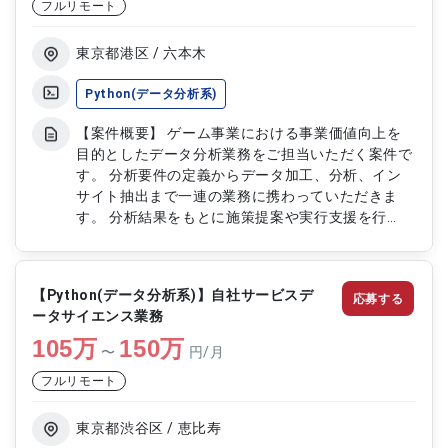
フルリモート
東京都港区 / 六本木
Python(データ分析系)
【案件概要】 ゲーム事業における事業価値向上を
目的としたデータ分析業務をご担当いただく案件で
す。 分析要件の定義からデータ加工、分析、イン
サイト抽出まで一連の業務に携わっていただきま
す。 分析結果をもとに施策提案や実行支援を行
い、サービス改善や事業成長を推進していただきま
す。 プロデューサーや企画担当者、エンジニアと
連携しながらプロジェクトを進めるポジションで
【Python(データ分析系)】自社サービスデ
応募する
す。 【作業内容】 ・分析要件の定義および整理 ・
ータサイエンス業務
データ加工、集計および分析対応 ・分析結果をも
105
万
とにしたインサイト抽出、レポート作成 ・改善施
150
万
〜
円/月
策の提案および実行支援 ・関係者との調整、コミ
フルリモート
ュニケーション対応
東京都渋谷区 / 恵比寿