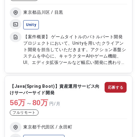
応
東京都品川区 / 目黒
Unity
【案件概要】 ゲームタイトルのバトルパート開発
プロジェクトにおいて、Unityを用いたクライアン
ト開発を担当していただきます。アクション基盤シ
ステムを中心に、キャラクターAIやゲーム機能、
UI、エディタ拡張ツールなど幅広い開発に携わり、
ゲーム体験の向上を支援する案件です。 【作業内
容】 ・Unityを用いたバトルシステムおよびアクシ
ョン基盤の開発 ・キャラクターAI、スキル、バレッ
【Java(Spring Boot)】資産運用サービス向
応募する
ト、エネミーギミックなどのゲーム機能開発 ・
けサーバーサイド開発
Unityエディタ拡張によるアセット組み込みツール
56
万
およびデバッグツールの開発 ・ゲーム仕様書のレ
80
万
〜
円/月
ビューおよび要件定義 ・VFX機能およびUI機能の開
フルリモート
発 ・各種テストおよび品質改善対応
東京都千代田区 / 永田町