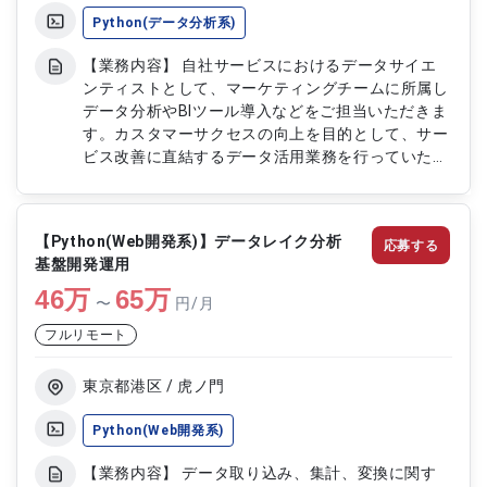
Python(データ分析系)
【業務内容】 自社サービスにおけるデータサイエ
ンティストとして、マーケティングチームに所属し
データ分析やBIツール導入などをご担当いただきま
す。カスタマーサクセスの向上を目的として、サー
ビス改善に直結するデータ活用業務を行っていただ
きます。また、Webサイト解析やシステム開発にも
一部関与いただきます。 【作業内容】 ・自社デー
タの抽出および分析 ・BIツールの導入設計および運
【Python(Web開発系)】データレイク分析
応募する
用 ・GoogleAnalyticsを用いたサイト解析 ・自社
基盤開発運用
システムの設計および実装
46
万
65
万
〜
円/月
フルリモート
東京都港区 / 虎ノ門
Python(Web開発系)
【業務内容】 データ取り込み、集計、変換に関す