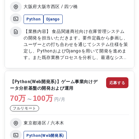
大阪府大阪市西区 / 四ツ橋
Python
Django
【業務内容】 食品関連商社向け在庫管理システム
の開発を担当いただきます。要件定義から参画し、
ユーザーとの打ち合わせを通じてシステム仕様を策
定し、PythonおよびDjangoを用いて開発を進めま
す。また既存業務プロセスを分析し、最適なシステ
ム設計および実装を行い、テストから導入支援、運
用フェーズまで一貫して対応します。 【作業内
容】 ・在庫管理システムの要件定義対応 ・ユーザ
【Python(Web開発系)】ゲーム事業向けデ
応募する
ーとの打ち合わせによる仕様策定 ・Pythonおよび
ータ分析基盤の開発および運用
Djangoを用いたシステム開発 ・システムのテスト
70
万
および導入支援対応 ・運用フェーズにおけるサポ
100
万
〜
円/月
ート対応
フルリモート
東京都港区 / 六本木
Python(Web開発系)