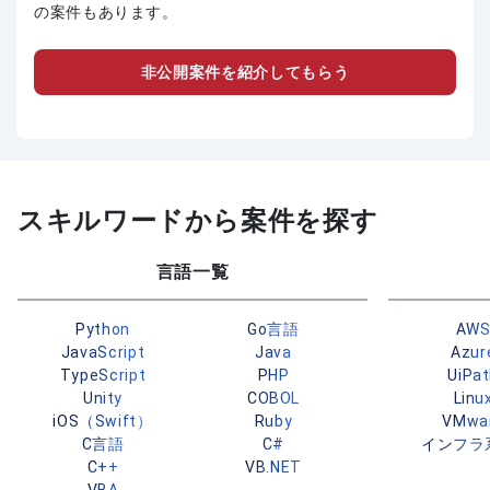
の案件もあります。
非公開案件を紹介してもらう
スキルワードから案件を探す
言語一覧
Python
Go言語
AW
JavaScript
Java
Azur
TypeScript
PHP
UiPa
Unity
COBOL
Linu
iOS（Swift）
Ruby
VMwa
C言語
C#
インフラ
C++
VB.NET