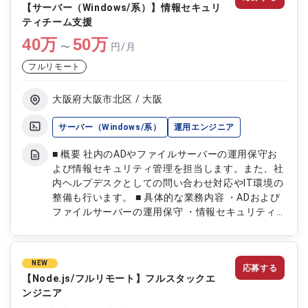
【サーバー（Windows/系）】情報セキュリ
ティチーム支援
40
万
50
万
〜
円/月
フルリモート
大阪府大阪市北区 / 大阪
サーバー（Windows/系）
運用エンジニア
■ 概要 社内のADやファイルサーバーの運用保守お
よび情報セキュリティ管理を担当します。また、社
内ヘルプデスクとしての問い合わせ対応やIT環境の
整備も行います。 ■ 具体的な業務内容 ・ADおよび
ファイルサーバーの運用保守 ・情報セキュリティ
管理 ・社内ヘルプデスクとしての問い合わせ対応
・IT環境の整備
NEW
応募する
【Node.js/フルリモート】フルスタックエ
ンジニア