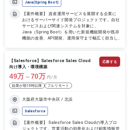
Java(Spring Boot)
【案件概要】 資産運用サービスを展開する企業に
おけるサーバーサイド開発プロジェクトです。自社
サービスおよび関連システムを対象に、
Java（Spring Boot）を用いた新規機能開発や既存
機能の改善、API開発、運用保守まで幅広く担当し
ていただきます。 【作業内容】 ・Java（Spring
Boot）を用いたサーバーサイドアプリケーション
の設計・開発 ・顧客管理システムの新規構築およ
【Salesforce】Salesforce Sales Cloud
応募する
び既存機能の改善 ・gRPCおよびREST APIの設
向け導入・環境構築
計・実装 ・資産運用サービスのロジック改善およ
49
万
び機能追加 ・システムの運用・保守および障害対
70
万
〜
円/月
応 ・開発メンバーと連携した設計・レビュー・品
始業が朝10時以降
フルリモート
質改
大阪府大阪市中央区 / 北浜
Salesforce
【案件概要】 Salesforce Sales Cloudの導入プロ
ジェクトです。営業活動の効率化および顧客情報管