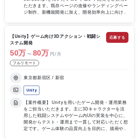
ただきます。既存ページの改修やランディングペー
ジ制作、新機能開発に加え、開発効率向上に向けた
業務改善や運用改善にも携わっていただくポジショ
ンです。 【作業内容】 ・HTML、CSS、
JavaScriptを用いたWebサイトのコーディング ・
【Unity】ゲーム向け3Dアクション・戦闘シ
応募する
既存ページの改修およびモックアップの作成 ・ラ
ステム開発
ンディングページ（LP）のコーディング ・
50
万
JavaScriptによる新機能開発および既存機能の改修
80
万
〜
円/月
・定期的な画面改修および保守対応 ・ソース管理
フルリモート
や開発ツールの運用改善提案 ・業務フローの改善
および開発効率化の推進
東京都新宿区 / 新宿
Unity
【案件概要】 Unityを用いたゲーム開発・運用業務
をご担当いただきます。主に3Dキャラクターを活
用した戦闘システムやゲーム内UIの実装を中心に、
開発からテスト・運用まで一貫して対応いただく想
定です。ゲーム体験の品質向上を目的に、描画やパ
フォーマンス最適化、開発効率向上のためのツール