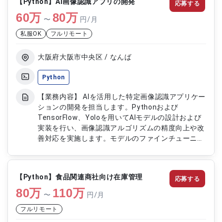
【Python】AI画像認識アプリの開発
応募する
の研究開発および設計業務対応 ・技術仕様書の作
60
万
成およびレビュー対応
80
万
〜
円/月
私服OK
フルリモート
大阪府大阪市中央区 / なんば
Python
【業務内容】 AIを活用した特定画像認識アプリケー
ションの開発を担当します。Pythonおよび
TensorFlow、Yoloを用いてAIモデルの設計および
実装を行い、画像認識アルゴリズムの精度向上や改
善対応を実施します。モデルのファインチューニン
グや検証を通じて、クライアント要件に応じた認識
精度の最適化を行います。 【作業内容】 ・Python
およびTensorFlow、Yoloを用いたAIモデル開発 ・
【Python】食品関連商社向け在庫管理
応募する
画像認識アルゴリズムの実装および改善 ・AIモデル
80
万
のファインチューニング ・モデル精度検証および
110
万
〜
円/月
評価 ・画像認識機能の調整および最適化
フルリモート