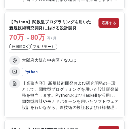
【作業内容】 ・画像セグメンテーションおよび分
類処理の実施 ・学習データの追加および整備 ・機
械学習モデルの改善およびチューニング ・
【Python】関数型プログラミングを用いた
応募する
PyTorchを用いたモデル構築および検証 ・精度評
新規技術研究開発における設計開発
価および改善対応
70
万
80
万
〜
円/月
外国籍OK
フルリモート
大阪府大阪市中央区 / なんば
Python
【業務内容】 新規技術開発および研究開発の一環
として、関数型プログラミングを用いた設計開発業
務を担当します。PythonおよびHaskellを活用し、
関数型設計やモナドパターンを用いたソフトウェア
設計を行いながら、新技術の検証および仕様整理、
設計業務に従事します。 【作業内容】 ・Pythonお
よびHaskellを用いた関数型設計の実施 ・モナドパ
ターンを活用したソフトウェア設計対応 ・新技術