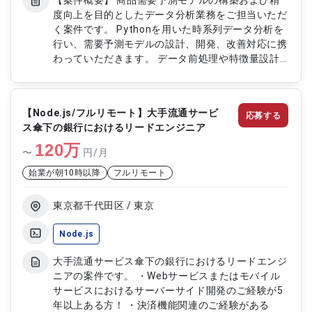
【案件概要】 商品需要予測モデルの構築および精
度向上を目的としたデータ分析業務をご担当いただ
く案件です。 Pythonを用いた時系列データ分析を
行い、需要予測モデルの設計、開発、改善対応に携
わっていただきます。 データ前処理や特徴量設計
を通じて、分析結果をもとにした精度改善施策の検
討・実装を行います。 データ分析や機械学習モデ
ル開発の経験を活かせる案件です。 【作業内容】
【Node.js/フルリモート】大手流通サービ
応募する
・時系列データの分析および需要予測モデル構築
ス傘下の銀行におけるリードエンジニア
・Pythonを用いたデータ処理、分析処理の実装 ・
120
データ前処理および特徴量設計対応 ・予測精度向
万
〜
円/月
上に向けた改善施策の検討、実装 ・Jupyter
始業が朝10時以降
フルリモート
Notebook、Pandas、Numpyを用いた分析対応
東京都千代田区 / 東京
Node.js
大手流通サービス傘下の銀行におけるリードエンジ
ニアの案件です。 ・Webサービスまたはモバイル
サービスにおけるサーバーサイド開発のご経験が5
年以上ある方！ ・決済機能関連のご経験がある