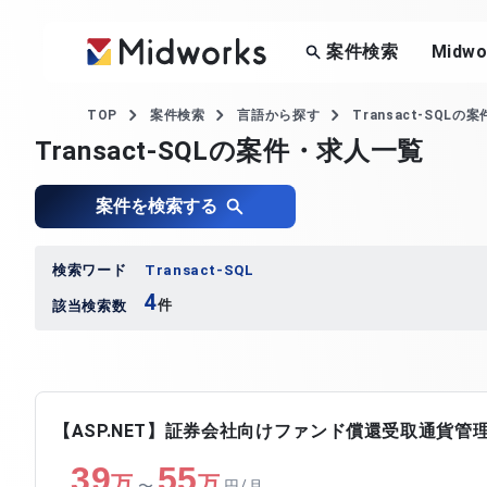
案件検索
Midw
TOP
案件検索
言語から探す
Transact-SQLの
Transact-SQLの案件・求人一覧
案件を検索する
検索ワード
Transact-SQL
4
件
該当検索数
【ASP.NET】証券会社向けファンド償還受取通貨管
39
55
万
万
〜
円/月