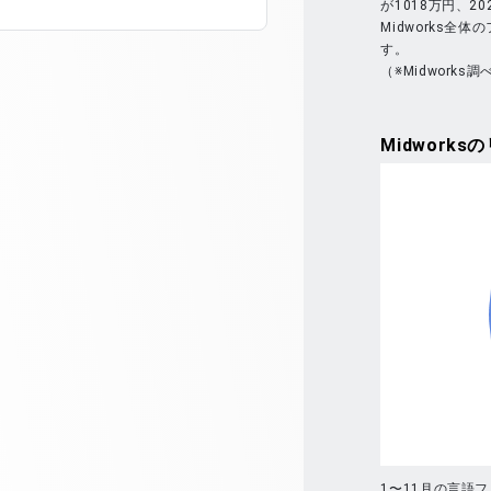
が1018万円、2
Midworks全
す。
（※Midworks調
Midworks
の
1〜11月の言語