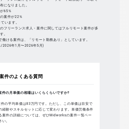
分布になりました。
が65％
の案件が22％
っています。
体のフリーランス求人・案件に関してはフルリモート案件が多
ます。
で働ける案件は、「リモート勤務あり」としています。
べ/2026年1月〜2026年5月)
案件のよくある質問
sの案件の月単価の相場はいくらくらいですか?
sの案件の平均単価は83万円です。ただし、この単価は目安で
の経験やスキルセットに応じて変わります。単価労働条件
案件の詳細については、ぜひMidworksの案件一覧ペー
さい。