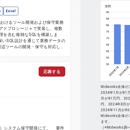
e
Excel
におけるツール開発および保守業務
アドプロシージャで実装し、複数
理を含む複雑なSQLを構築しま
深いSQL設計を通じて業務データの
た周辺ツールの開発・保守も対応しま
ック実装 ・複数テーブルを用いた
構造を含む複雑なT-SQL開発 ・
対応 ・SQLServer環境でのデー
応募する
Midworks
2024年1月が81
月が81万円、202
円、2024年8月が
2024年11月が
Midworks
ます。
（※Midworks調
請）システム保守開発にて、 要件