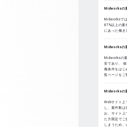
Midwork
Midwork
87%以上の
にあった働き
Midwork
Midwork
安であり、 
働条件をはじめ
覧ページをご
Midwork
Webサイト上
し、案件数は
お、サイト上で
た方限定でご
しまうため、