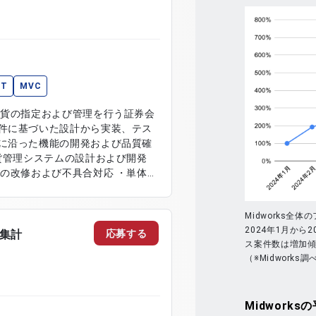
ET
MVC
通貨の指定および管理を行う証券会
件に基づいた設計から実装、テス
に沿った機能の開発および品質確
の改修および不具合対応 ・単体テ
メント作成および更新作業
Midworks全
2024年1月から2
応募する
タ集計
ス案件数は増加
（※Midworks調
Midworks
の