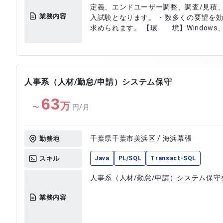
定義、エンドユーザー調整、調査/見積
業務内容
入試験となります。 ・数多くの要望を
求められます。 【環 境】Windows
人事系（人材/勤怠/申請）システム保守
63
万
〜
円/月
千葉県千葉市美浜区 / 海浜幕張
勤務地
スキル
Java
PL/SQL
Transact-SQL
人事系（人材/勤怠/申請）システム保守
業務内容