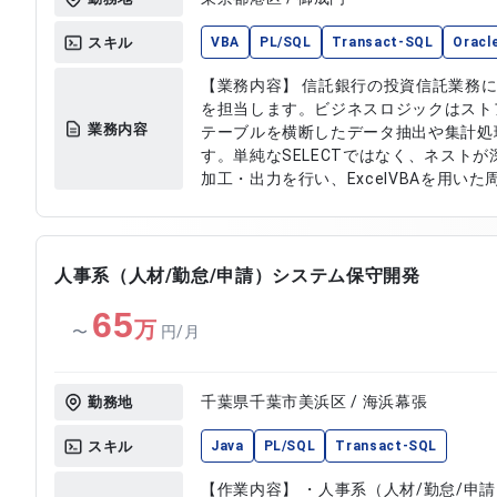
スキル
VBA
PL/SQL
Transact-SQL
Oracl
【業務内容】 信託銀行の投資信託業務
を担当します。ビジネスロジックはスト
業務内容
テーブルを横断したデータ抽出や集計処
す。単純なSELECTではなく、ネストが
加工・出力を行い、ExcelVBAを用い
す。 【作業内容】 ・投資信託業務向けツールの開発および保守対応 ・ス
トアドプロシージャによるビジネスロジ
データ抽出および集計SQL作成 ・ネスト
ExcelVBAを用いたツール開発および改修
人事系（人材/勤怠/申請）システム保守開発
タ処理および検証作業
65
万
〜
円/月
千葉県千葉市美浜区 / 海浜幕張
勤務地
スキル
Java
PL/SQL
Transact-SQL
【作業内容】 ・人事系（人材/勤怠/申