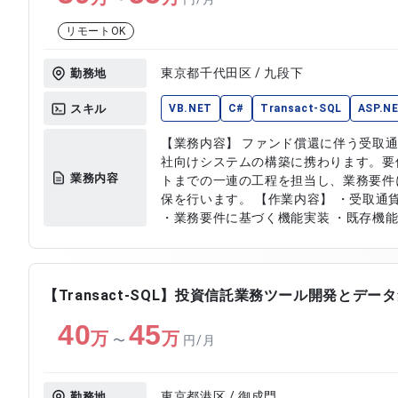
リモートOK
東京都千代田区 / 九段下
勤務地
スキル
VB.NET
C#
Transact-SQL
ASP.N
【業務内容】 ファンド償還に伴う受取
社向けシステムの構築に携わります。要
業務内容
トまでの一連の工程を担当し、業務要件
保を行います。 【作業内容】 ・受取通貨管理システムの設計および開発
・業務要件に基づく機能実装 ・既存機能
ストおよび結合テストの実施 ・ドキュ
【Transact-SQL】投資信託業務ツール開発とデー
40
45
万
万
〜
円/月
東京都港区 / 御成門
勤務地