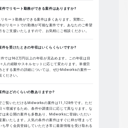
sの案件でリモート勤務ができる案件はありますか?
sではリモート勤務ができる案件は多くあります。実際に、
案件がリモートでの勤務が可能な案件です。あなたのご希望
方をご支援いたしますので、お気軽にご相談ください。
sの案件を受けたときの年収はいくらくらいですか?
sの案件では962万円以上の年収が見込めます。この年収は目
個々人の経験やスキルセットに応じて変わります。単価労
とする案件の詳細については、ぜひMidworksの案件一
覧ください。
sの案件はどのくらいの数ありますか?
でご覧いただけるMidworksの案件は11,128件です。ただ
日々増減するため、条件や調査日に応じて異なります。な
は未公開の案件も多数あり、Midworksに登録いただい
提案いたします。人気の条件の案件はすぐに枠が埋まって
いち早く会員登録していただき常に最新情報を受け取れる