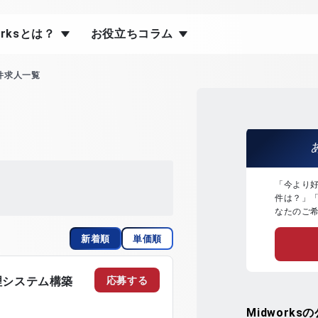
orksとは？
お役立ちコラム
案件求人一覧
「今より
件は？」
なたのご
新着順
単価順
応募する
理システム構築
Midworks
の