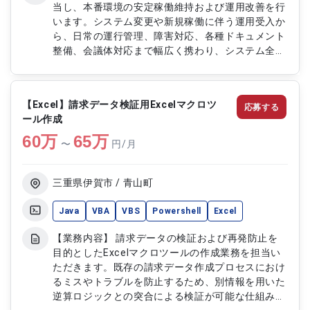
当し、本番環境の安定稼働維持および運用改善を行
います。システム変更や新規稼働に伴う運用受入か
ら、日常の運行管理、障害対応、各種ドキュメント
整備、会議体対応まで幅広く携わり、システム全体
の運用品質向上を支援します。 【作業内容】 ・シ
ステム変更および新規稼働に伴う運用受入対応 ・
本番システムの運行管理および作業調整 ・テスト
【Excel】請求データ検証用Excelマクロツ
応募する
作業のスケジュール管理および指示調整 ・システ
ール作成
ム障害発生時の対応および作業指示 ・インシデン
60
万
ト管理および障害事象管理対応 ・運用マニュアル
65
万
〜
円/月
および各種ドキュメントの作成修正 ・会議体への
参加および課題対応（運用改善・障害訓練含む）
三重県伊賀市 / 青山町
Java
VBA
VBS
Powershell
Excel
【業務内容】 請求データの検証および再発防止を
目的としたExcelマクロツールの作成業務を担当い
ただきます。既存の請求データ作成プロセスにおけ
るミスやトラブルを防止するため、別情報を用いた
逆算ロジックとの突合による検証が可能な仕組みを