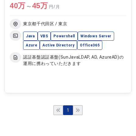
40
万
45
万
〜
円/月
東京都千代田区 / 東京
Java
VBS
Powershell
Windows Server
Azure
Active Directory
Office365
認証基盤認証基盤(SunJavaLDAP, AD, AzureAD)の
運用に携わっていただきます
1