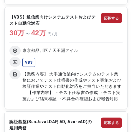
構築します。業務効率化とデータ品質向上を目的と
したツール開発を行っていただきます。 【作業内
容】 ・請求データ検証用Excelマクロの作成 ・逆算
【VBS】通信業向けシステムテストおよびテ
応募する
ロジックを用いたデータ突合ツール開発 ・既存請
スト自動化対応
求データの検証および改善対応 ・再発防止策とし
30
万
てのツール設計および実装 ・業務データの整備お
42
万
〜
円/月
よび検証支援
東京都品川区 / 天王洲アイル
VBS
【業務内容】 大手通信業向けシステムのテスト業
務においてテスト仕様書の作成やテスト実施および
検証作業やテスト自動化対応をご担当いただきます
【作業内容】 ・テスト仕様書の作成 ・テスト実
施および結果検証 ・不具合の確認および報告対応
・テスト自動化スクリプトの作成および修正 ・シ
ステム品質確認および評価対応
認証基盤(SunJavaLDAP, AD, AzureAD)の
応募する
運用業務