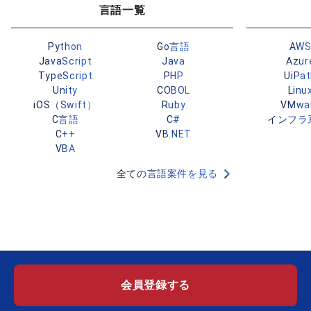
言語一覧
Python
Go言語
AW
JavaScript
Java
Azur
TypeScript
PHP
UiPa
Unity
COBOL
Linu
iOS（Swift）
Ruby
VMwa
C言語
C#
インフラ
C++
VB.NET
VBA
全ての言語案件を見る
会員登録する