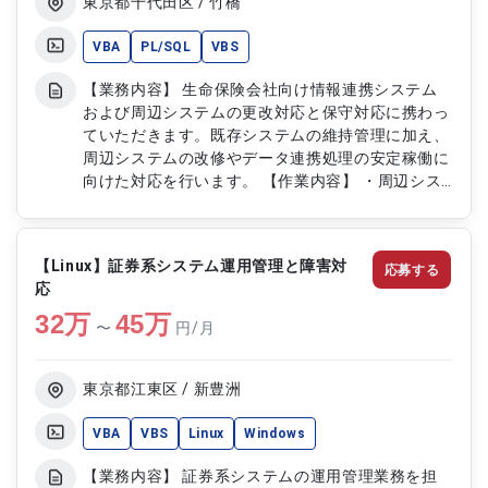
東京都千代田区 / 竹橋
VBA
PL/SQL
VBS
【業務内容】 生命保険会社向け情報連携システム
および周辺システムの更改対応と保守対応に携わっ
ていただきます。既存システムの維持管理に加え、
周辺システムの改修やデータ連携処理の安定稼働に
向けた対応を行います。 【作業内容】 ・周辺シス
テムの更改対応および保守対応 ・情報連携処理の
維持管理および不具合調査 ・データ連携に関する
SQL開発および改修 ・既存PL/SQL資産の保守およ
【Linux】証券系システム運用管理と障害対
応募する
び修正対応 ・システム稼働確認および動作検証作
応
業
32
万
45
万
〜
円/月
東京都江東区 / 新豊洲
VBA
VBS
Linux
Windows
【業務内容】 証券系システムの運用管理業務を担