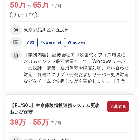
50
万
65
万
〜
円/月
リモートOK
東京都品川区 / 五反田
VBS
Powershell
Windows
【業務内容】 証券会社向け次世代オフィス環境に
おけるインフラ保守対応として、Windowsサーバ
ーの設計・構築・運用保守や障害対応、問い合わせ
対応、各種スクリプト開発およびサーバー更改対応
などをチームで分担しながら実施します。 【作業
内容】 ・Windowsサーバーの構築および保守運用
（AD、SCCM、DHCP、プリントサーバー等） ・障
害対応および問い合わせ対応 ・PowerShell、バッ
【PL/SQL】生命保険情報連携システム更改
応募する
チ、VBS、ExcelVBAによるスクリプト設計・開
および保守
発・保守 ・サーバーセキュリティパッチ適用対応
39
万
・サーバー廃止および保守延長対応（移行・撤収作
55
万
〜
円/月
業含む） ・Windows7からWindows10への移行対
応