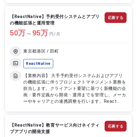
します。また開発プロセスの改善にも関与し、生産
性向上に貢献していただきます。 【作業内容】 ・
【ReactNative】予約受付システムとアプリ
応募する
バックエンドの設計および実装 ・フロントエンド
の機能拡張と運用管理
を含むアプリケーション開発 ・既存サービスの機
50
万
能改善 ・新規サービスの開発対応 ・プロダクト関
95
万
〜
円/月
係者との要件調整 ・テストおよび動作検証 ・開発
プロセスの改善対応
東京都港区 / 田町
ReactNative
【業務内容】 大手予約受付システムおよびアプリ
の機能拡張に伴うプロジェクトマネジメント業務を
担当します。クライアント要望に基づく新機能の企
画・要件定義から開発・運用までを管理し、メーカ
ーやキャリアとの連携調整を行います。React
Nativeを用いたアプリ開発を含む多様な技術を活用
します。 【作業内容】 ・新機能開発の企画および
要件定義 ・開発スケジュール管理およびタスク調
【ReactNative】教育サービス向けネイティ
応募する
整 ・React Nativeを用いたアプリ開発管理 ・クラ
ブアプリの開発支援
イアントおよび外部パートナーとの調整 ・開発進