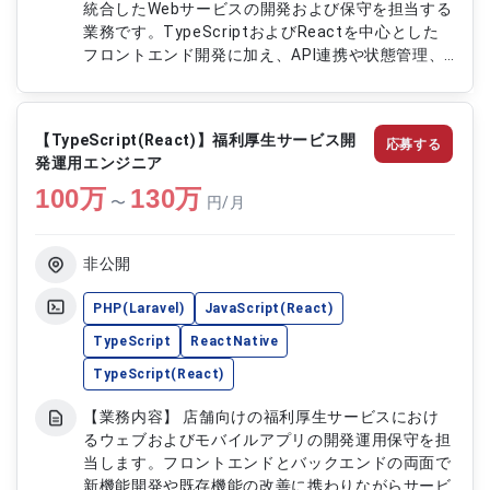
統合したWebサービスの開発および保守を担当する
業務です。TypeScriptおよびReactを中心とした
フロントエンド開発に加え、API連携や状態管理、
UI実装などを行い、ユーザー体験の向上と安定稼働
を支援します。既存機能の改修や新規機能開発、パ
フォーマンス改善、保守対応などを通じて、継続的
【TypeScript(React)】福利厚生サービス開
応募する
なサービス改善に貢献します。 【作業内容】 ・
発運用エンジニア
ReactおよびTypeScriptを用いたフロントエンド
100
万
開発および実装 ・WebサービスのUI設計およびコン
130
万
〜
円/月
ポーネント開発 ・API連携の実装およびバックエン
ドとのデータ連携対応 ・既存機能の改修および不
具合修正対応 ・パフォーマンス改善およびコード
非公開
リファクタリングの実施 ・開発環境およびビルド
環境の構築および運用対応 ・テスト対応および品
PHP(Laravel)
JavaScript(React)
質確認作業の実施 ・保守運用における問い合わせ
TypeScript
ReactNative
対応および調査対応
TypeScript(React)
【業務内容】 店舗向けの福利厚生サービスにおけ
るウェブおよびモバイルアプリの開発運用保守を担
当します。フロントエンドとバックエンドの両面で
新機能開発や既存機能の改善に携わりながらサービ