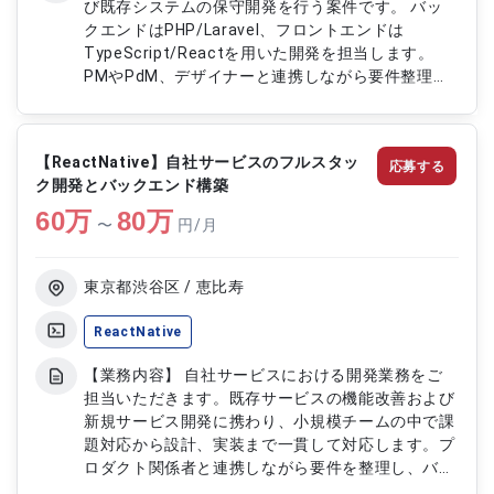
び既存システムの保守開発を行う案件です。 バッ
クエンドはPHP/Laravel、フロントエンドは
TypeScript/Reactを用いた開発を担当します。
PMやPdM、デザイナーと連携しながら要件整理や
仕様策定にも関与します。 安定したサービス提供
と新機能追加に向けた設計・開発・保守を一貫して
行います。 【作業内容】 ・福利厚生サービスの新
【ReactNative】自社サービスのフルスタッ
応募する
機能開発 ・既存システムの保守開発 ・バックエン
ク開発とバックエンド構築
ド（PHP/Laravel）およびフロントエンド
60
万
（TypeScript/React）の開発 ・API設計・実装 ・
80
万
〜
円/月
新機能の設計・開発 ・コードレビュー ・システム
構成改善 ・要件整理や仕様策定への参画
東京都渋谷区 / 恵比寿
ReactNative
【業務内容】 自社サービスにおける開発業務をご
担当いただきます。既存サービスの機能改善および
新規サービス開発に携わり、小規模チームの中で課
題対応から設計、実装まで一貫して対応します。プ
ロダクト関係者と連携しながら要件を整理し、バッ
クエンド開発を中心にフルスタックでの開発を推進