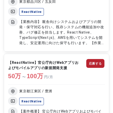
東京都品川区 / 五反田
ReactNative
【業務内容】 厩舎向けシステムおよびアプリの開
発・保守対応を行い、既存システムの機能追加や改
善、バグ修正を担当します。React Native、
TypeScript(Next.js)、AWSを用いてシステムを開
発し、安定運用に向けた保守も行います。 【作業
内容】 ・React Nativeを用いたシステムの機能追
加 ・既存アプリのバグ修正 ・システム保守対応 ・
TypeScript(Next.js)およびAWSを利用した開発支
【ReactNative】官公庁向けWebアプリお
応募する
援
よびモバイルアプリの新規開発支援
50
万
100
万
〜
円/月
東京都江東区 / 豊洲
ReactNative
【案件概要】 官公庁向けWebアプリおよびモバイ