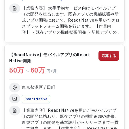
【業務内容】 大手予約サービス向けモバイルアプ
リの開発を担当します。既存アプリの機能拡張や新
規アプリ開発において、React Nativeを用いたクロ
スプラットフォーム開発を行います。 【作業内
容】 ・既存アプリの機能拡張開発 ・新規アプリの
設計・開発 ・React Nativeを用いたクロスプラッ
トフォーム実装 ・ユニットテスト、動作検証の実
施
【ReactNative】モバイルアプリのReact
応募する
Native開発
50
万
60
万
〜
円/月
東京都港区 / 田町
ReactNative
【業務内容】 React Nativeを用いたモバイルアプ
リの開発に携わり、既存アプリの機能追加や改修、
新規アプリの開発を基本設計からリリースまで一貫
して担当します。 【作業内容】 ・React Nativeを