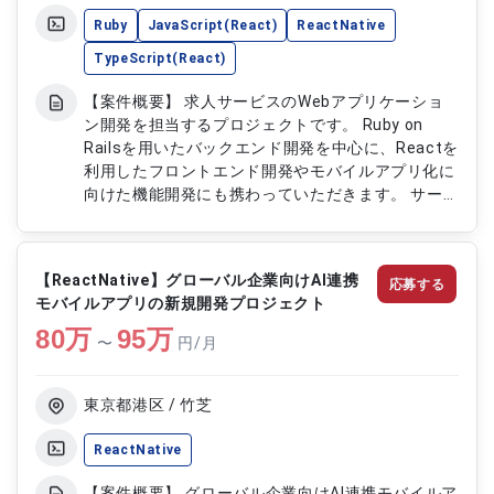
Ruby
JavaScript(React)
ReactNative
TypeScript(React)
【案件概要】 求人サービスのWebアプリケーショ
ン開発を担当するプロジェクトです。 Ruby on
Railsを用いたバックエンド開発を中心に、Reactを
利用したフロントエンド開発やモバイルアプリ化に
向けた機能開発にも携わっていただきます。 サー
ビスの機能拡充やユーザー体験向上を目的として、
設計から実装、運用改善まで幅広くご担当いただき
ます。 AIを活用した開発環境のもと、効率的で品質
【ReactNative】グローバル企業向けAI連携
応募する
の高いプロダクト開発を推進していただく案件で
モバイルアプリの新規開発プロジェクト
す。 【作業内容】 ・Ruby on Railsを用いたバック
80
万
エンド開発 ・新機能の設計、実装および既存機能
95
万
〜
円/月
の改善対応 ・Reactを用いたフロントエンド開発
・モバイルアプリ化に伴う機能開発、API開発 ・
MySQLを利用したデータベース設計、運用対応
東京都港区 / 竹芝
ReactNative
【案件概要】 グローバル企業向けAI連携モバイルア