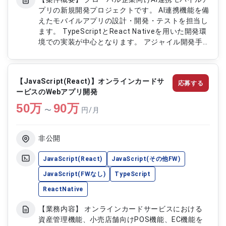
プリの新規開発プロジェクトです。 AI連携機能を備
えたモバイルアプリの設計・開発・テストを担当し
ます。 TypeScriptとReact Nativeを用いた開発環
境での実装が中心となります。 アジャイル開発手
法を採用し、短いサイクルで機能開発と改善を行い
ます。 既存システムとの連携を考慮しながら、新
規機能追加と品質向上を目指します。 【作業内
【JavaScript(React)】オンラインカードサ
応募する
容】 ・iOSアプリの設計 ・React Nativeを用いた
ービスのWebアプリ開発
実装 ・テスト業務 ・AI連携機能の開発 ・既存機能
50
万
の改修・改善
90
万
〜
円/月
非公開
JavaScript(React)
JavaScript(その他FW)
JavaScript(FWなし)
TypeScript
ReactNative
【業務内容】 オンラインカードサービスにおける
資産管理機能、小売店舗向けPOS機能、EC機能を