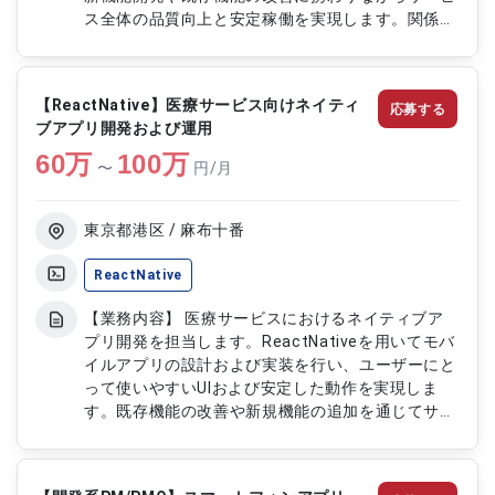
ス全体の品質向上と安定稼働を実現します。関係者
と連携し要件整理や仕様策定を行い設計レビューや
コードレビューを通じて品質を担保します。またア
ーキテクチャの検討やパフォーマンス改善など技術
【ReactNative】医療サービス向けネイティ
応募する
的な最適化にも関与し継続的なサービス成長を支え
ブアプリ開発および運用
ます。 【作業内容】 ・フロントエンドおよびバッ
60
万
クエンドの新機能開発 ・設計および実装対応 ・ア
100
万
〜
円/月
ーキテクチャ検討および構成改善 ・設計レビュー
およびコードレビュー ・要件整理および仕様策定
・API設計および実装 ・パフォーマンス最適化対応
東京都港区 / 麻布十番
・モバイルアプリ開発および改善 ・ウェブアプリ
開発および改善 ・技術問い合わせ対応および軽微
ReactNative
改修 ・不具合修正および既存機能改善 【稼働日
【業務内容】 医療サービスにおけるネイティブア
数】週5日 【リモート日数】フルリモート
プリ開発を担当します。ReactNativeを用いてモバ
イルアプリの設計および実装を行い、ユーザーにと
って使いやすいUIおよび安定した動作を実現しま
す。既存機能の改善や新規機能の追加を通じてサー
ビス価値の向上に貢献し、継続的な開発および運用
を支援します。また他メンバーと連携しながら、品
質向上および開発効率の改善にも取り組みます。