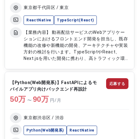
の協力 ・開発ドキュメント作成やコードレビュー
東京都千代田区 / 東京
ReactNative
TypeScript(React)
【業務内容】 動画配信サービスのWebアプリケー
ションにおけるフロントエンド開発を担当し、既存
機能の改修や新機能の開発、アーキテクチャや実装
方針の検討を行います。TypeScriptやReact、
Next.jsを用いた開発に携わり、高トラフィック環
境での対応経験を活かしつつ、ユーザーにとって快
適なサービス提供を目指します。 【作業内容】 ・
TypeScript、React、Next.jsを用いたWebアプリ
【Python(Web開発系)】FastAPIによるモ
応募する
ケーションのフロントエンド開発 ・既存機能の改
バイルアプリ向けバックエンド再設計
修、バグ修正、パフォーマンス改善 ・新規機能の
50
万
設計、実装、テスト ・アーキテクチャ設計への参
90
万
〜
円/月
加、実装方針の提案
東京都渋谷区 / 渋谷
Python(Web開発系)
ReactNative