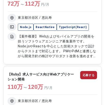
72
万
112
万
〜
円/月
東京都渋谷区 / 恵比寿
Node.js
ReactNative
TypeScript(React)
【案件概要】 Webおよびモバイルアプリの開発を
担うソフトウェアエンジニア募集案件です。
Node.jsやReactを中心とした技術スタックで設計
からテストまで対応します。 PMやPdMと連携しな
がら開発方針の検討やプロダクト改善を進めます。
UI/UX改善やパフォーマンス向上を通じてユーザー
体験の向上に貢献します。 生成AIを活用した開発や
機能提案にも関わることができる環境です。 【作
【Ruby】求人サービス向けWebアプリケー
応募する
業内容】 ・Webおよびモバイルアプリの設計、開
ション開発
発、テスト ・PM、PdMとの開発方針に関する調整
110
万
および連携 ・UI/UX改善に向けた改修および提案対
120
万
〜
円/月
応 ・既存コードのリファクタリングおよび性能改
善 ・生成AIを活用した機能開発および提案
東京都渋谷区 / 恵比寿