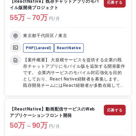
【ReactNative】既存チャットアプリのモバ
応募する
ー対応 ・単体テスト、結合テストの実施 ・リリー
イル版開発プロジェクト
ス作業、リリース後の運用保守
55
万
70
万
〜
円/月
東京都千代田区 / 東京
PHP(Laravel)
ReactNative
【案件概要】 大規模サービスを提供する企業の既
存チャットアプリにモバイル版を追加する開発案件
です。 企業内サービスのモバイル対応強化を目的
としており、React Native経験者を募集します。
既存開発チームにはReact経験者が多数在籍してお
り、他プロダクトへの関与の可能性もあります。
安定したチーム体制のもと、モバイルアプリ開発に
集中できる環境です。 【作業内容】 ・React
【ReactNative】動画配信サービスのWeb
応募する
Nativeを用いたAndroid/iOS両対応モバイルアプリ
アプリケーションフロント開発
開発 ・PHP(Laravel)フレームワークを用いたバッ
50
万
クエンドAPI開発・保守 ・既存WEBチャットアプリ
90
万
〜
円/月
との連携対応 ・必要に応じて他プロダクト開発へ