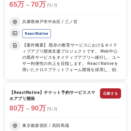
65
万
捗や品質のレビュー ・運用環境の管理および改善
70
万
〜
円/月
提案
兵庫県神戸市中央区 / 三ノ宮
ReactNative
【案件概要】 既存の教育サービスにおけるネイテ
ィブアプリ開発支援プロジェクトです。 Web中心
の既存サービスをネイティブアプリへ移行し、ユー
ザー利便性の向上を目指します。 React Nativeを
用いたクロスプラットフォーム開発を採用し、効率
的な開発を行います。 要件定義から開発、テスト
まで幅広い工程に携わっていただきます。 既存シ
ステムの保守運用についても今後対応いただく可能
【ReactNative】チケット予約サービススマ
応募する
性があります。 【作業内容】 ・React Nativeを用
ホアプリ開発
いたネイティブアプリの開発実装 ・要件定義から
80
万
設計、実装、テストまでの一連の開発業務 ・既存
90
万
〜
円/月
教育サービスの機能移行および改善対応 ・アプリ
の品質向上に向けたテストおよび不具合修正 ・既
存Javaシステムの保守運用対応（希望に応じて）
東京都新宿区 / 高田馬場