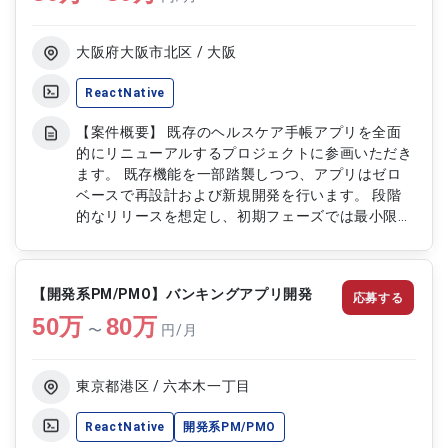
開発における要件定義から設計・実装・テストまで
の統括 ・3〜5名規模チームの進捗管理およびタス
クマネジメント ・技術選定およびアーキテクチャ
大阪府大阪市北区 / 大阪
設計の主導 ・パフォーマンスチューニングおよび
品質改善推進 ・コードレビューおよびメンバー育
ReactNative
成
【案件概要】 既存のヘルスケア手帳アプリを全面
的にリニューアルするプロジェクトに参画いただき
ます。 既存機能を一部踏襲しつつ、アプリはゼロ
ベースで再設計および新規開発を行います。 段階
的なリリースを想定し、初期フェーズでは最小限機
能でのリリースを目指します。 基本設計から画面
設計、API設計まで幅広く対応し、開発フェーズで
は実装およびテストもご担当いただきます。 チー
【開発系PM/PMO】バンキングアプリ開発
応募する
ム開発においてはソースコードレビューを通じて品
50
万
質向上にも貢献いただきます。 【作業内容】 基本
80
万
〜
円/月
設計および画面設計の作成 API設計およびインター
フェース設計対応 アプリケーションの実装および
テスト対応 ソースコードレビューおよび品質改善
東京都港区 / 六本木一丁目
対応 関係者との調整および進捗管理支援
ReactNative
開発系PM/PMO