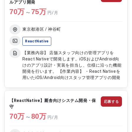
ルアプリ開発
70
万
75
万
〜
円/月
東京都港区 / 神谷町
ReactNative
【業務内容】 店舗スタッフ向けの管理アプリを
React Nativeで開発します。iOSおよびAndroid向
けのアプリ設計・実装を担当し、仕様に沿った機能
開発を行います。 【作業内容】 ・React Nativeを
用いたiOS/Android向けスタッフ管理アプリの開発
【ReactNative】厩舎向けシステム開発・保
応募する
守
70
万
80
万
〜
円/月