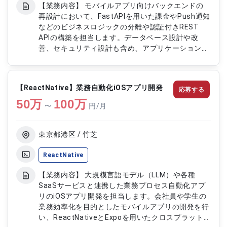
【業務内容】 モバイルアプリ向けバックエンドの
再設計において、FastAPIを用いた課金やPush通知
などのビジネスロジックの分離や認証付きREST
APIの構築を担当します。データベース設計や改
善、セキュリティ設計も含め、アプリケーション層
に強いバックエンドエンジニアとしてシステムの品
質向上を図ります。 【作業内容】 ・FastAPIを用い
たバックエンドの設計および実装 ・課金・Push通
【ReactNative】業務自動化iOSアプリ開発
応募する
知などのビジネスロジック分離 ・モバイルアプリ
50
万
（React Native）向け認証付きREST API構築 ・
100
万
〜
円/月
PostgreSQL/Supabaseを用いたデータ設計および
改善 ・JWTやAPIキーを用いたバックエンドセキュ
リティ設計
東京都港区 / 竹芝
ReactNative
【業務内容】 大規模言語モデル（LLM）や各種
SaaSサービスと連携した業務プロセス自動化アプ
リのiOSアプリ開発を担当します。会社員や学生の
業務効率化を目的としたモバイルアプリの開発を行
い、ReactNativeとExpoを用いたクロスプラット