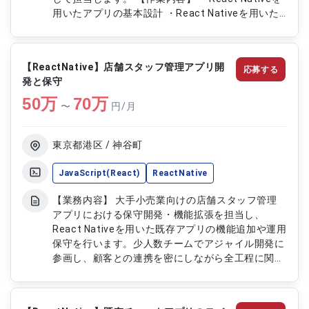
用いたアプリの基本設計 ・React Nativeを用いた
アプリ開発、実装 ・単体テスト、結合テストの実
施 ・アプリのリリース作業
【ReactNative】店舗スタッフ管理アプリ開
応募する
発と保守
50
万
70
万
〜
円/月
東京都港区 / 神谷町
JavaScript(React)
ReactNative
【業務内容】 大手小売業向けの店舗スタッフ管理
アプリにおける保守開発・機能拡張を担当し、
React Nativeを用いた既存アプリの機能追加や運用
保守を行います。少人数チームでアジャイル開発に
参画し、顧客との連携を密にしながら全工程に関わ
ります。 【作業内容】 ・React Nativeを用いた新
規機能開発、既存機能の改修、バグ修正 ・Github
を用いたコード管理、プルリクエストによるレビュ