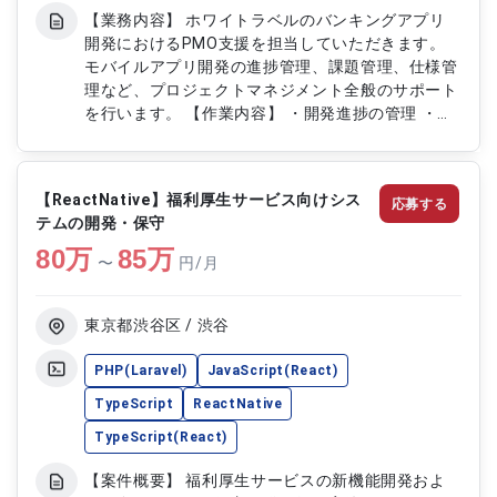
【業務内容】 ホワイトラベルのバンキングアプリ
開発におけるPMO支援を担当していただきます。
モバイルアプリ開発の進捗管理、課題管理、仕様管
理など、プロジェクトマネジメント全般のサポート
を行います。 【作業内容】 ・開発進捗の管理 ・課
題の管理および対応状況のフォロー ・仕様変更や
要求事項の管理 ・関係者との調整・報告 ・プロジ
ェクトドキュメントの作成および更新
【ReactNative】福利厚生サービス向けシス
応募する
テムの開発・保守
80
万
85
万
〜
円/月
東京都渋谷区 / 渋谷
PHP(Laravel)
JavaScript(React)
TypeScript
ReactNative
TypeScript(React)
【案件概要】 福利厚生サービスの新機能開発およ