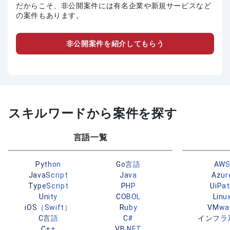
だからこそ、非公開案件には有名企業や新規サービスなど
の案件もあります。
非公開案件を紹介してもらう
スキルワードから案件を探す
言語一覧
Python
Go言語
AW
JavaScript
Java
Azur
TypeScript
PHP
UiPa
Unity
COBOL
Linu
iOS（Swift）
Ruby
VMwa
C言語
C#
インフラ
C++
VB.NET