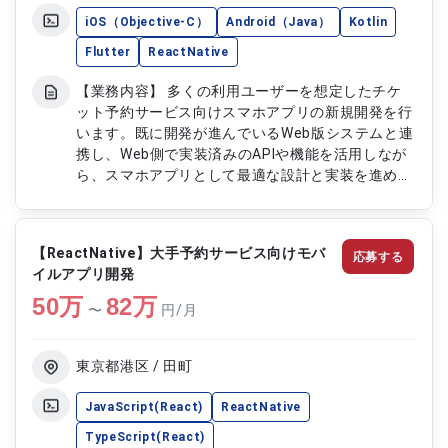
iOS（Objective-C）
Android（Java）
Kotlin
Flutter
ReactNative
【業務内容】 多くの利用ユーザーを想定したチケ
ット予約サービス向けスマホアプリの新規開発を行
います。既に開発が進んでいるWeb版システムと連
携し、Web側で実装済みのAPIや機能を活用しなが
ら、スマホアプリとして最適な設計と実装を進めま
す。開発言語や実装方式に柔軟性が求められる環境
で、ReactNativeを中心に複数のモバイル開発技術
に触れながらアプリ開発を担当します。 【作業内
【ReactNative】大手予約サービス向けモバ
応募する
容】 ・チケット予約スマホアプリの設計開発 ・
イルアプリ開発
Web版で提供されているAPIや機能のスマホアプリ
50
万
への組み込み ・ReactNativeを用いたクロスプラッ
82
万
〜
円/月
トフォーム開発 ・AndroidおよびiOS向けアプリ機
能の実装 ・必要に応じたSwiftを用いた開発対応
東京都港区 / 田町
JavaScript(React)
ReactNative
TypeScript(React)