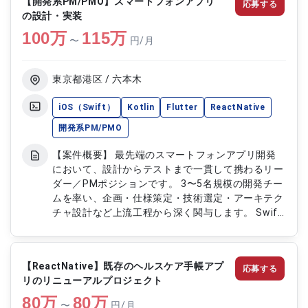
【開発系PM/PMO】スマートフォンアプリ
応募する
【作業内容】 ・ReactNativeを用いたネイティブア
の設計・実装
プリの設計および開発 ・画面UIの実装および改善対
100
万
応 ・既存機能の改修および機能追加 ・API連携機能
115
万
〜
円/月
の実装および調整 ・アプリの動作確認およびテス
ト実施 ・不具合調査および修正対応 ・コードレビ
ューおよび品質向上対応 ・運用保守対応および改
東京都港区 / 六本木
善提案
iOS（Swift）
Kotlin
Flutter
ReactNative
開発系PM/PMO
【案件概要】 最先端のスマートフォンアプリ開発
において、設計からテストまで一貫して携わるリー
ダー／PMポジションです。 3〜5名規模の開発チー
ムを率い、企画・仕様策定・技術選定・アーキテク
チャ設計など上流工程から深く関与します。 Swift
／KotlinやFlutter／React Nativeなどモダンな技術
スタックを活用し、iOS／Androidアプリ開発を推
進します。 Firebase、Git、CI/CD、Figma等を用
【ReactNative】既存のヘルスケア手帳アプ
応募する
いた効率的な開発体制の構築も担います。 技術面
リのリニューアルプロジェクト
とマネジメント面の双方でプロダクト品質向上をリ
80
万
ードするポジションです。 【作業内容】 ・アプリ
80
万
〜
円/月