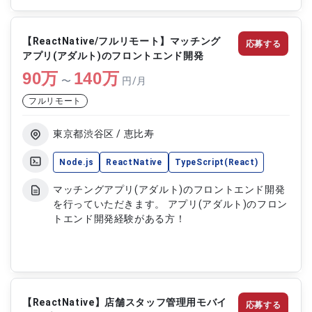
フォーム開発環境で機能実装を進めます。既存の
iOSアプリ開発チームと連携しながらアプリ機能の
設計から実装、テストまでを担当し、API連携によ
【ReactNative/フルリモート】マッチング
応募する
るデータ取得や処理機能の開発を行います。また将
アプリ(アダルト)のフロントエンド開発
来的な複数プロダクト展開を見据えた拡張性の高い
90
万
アプリ開発にも関わります。 【作業内容】 ・
140
万
〜
円/月
ReactNativeとExpoを用いたiOSアプリ開発 ・LLM
フルリモート
およびSaaSサービスとのAPI連携機能の実装 ・外
部サービスからのデータ取得およびデータ処理機能
の開発 ・iOSアプリ機能の設計 ・アプリ機能の実装
東京都渋谷区 / 恵比寿
およびテスト実施
Node.js
ReactNative
TypeScript(React)
マッチングアプリ(アダルト)のフロントエンド開発
を行っていただきます。 アプリ(アダルト)のフロン
トエンド開発経験がある方！
【ReactNative】店舗スタッフ管理用モバイ
応募する