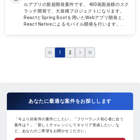
ルアプリの新規開発案件です。 400画面規模のスク
ラッチ開発で、大規模プロジェクトになります。
ReactとSpring Bootを用いたWebアプリ開発と、
React Nativeによるモバイル開発を行います。
PostgreSQLをデータベースとして利用し、官公庁
システムの開発知見が活かせます。 UI/UXを考慮し
た設計と品質担保が求められる開発プロジェクトで
す。 【作業内容】 ・React Nativeによるモバイル
1
2
アプリ設計・開発・テスト ・React＋Spring Boot
によるWebアプリ設計・開発・テスト ・
PostgreSQLとの連携機能開発 ・画面設計・実装・
テスト ・品質担保および不具合対応
あなたに
最適な案件
を
お探し
します
「今より好条件の案件にしたい」「フリーランス初心者に合う
案件は？」「新しくチャレンジしてキャリア形成したい」な
ど、あなたのご希望をお聞かせください。