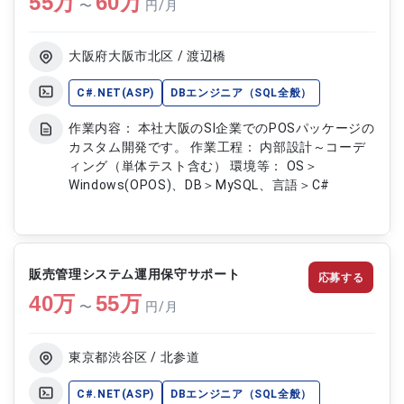
55
万
60
万
〜
円/月
大阪府大阪市北区 / 渡辺橋
C#.NET(ASP)
DBエンジニア（SQL全般）
作業内容： 本社大阪のSI企業でのPOSパッケージの
カスタム開発です。 作業工程： 内部設計～コーデ
ィング（単体テスト含む） 環境等： OS＞
Windows(OPOS)、DB＞MySQL、言語＞C#
販売管理システム運用保守サポート
応募する
40
万
55
万
〜
円/月
東京都渋谷区 / 北参道
C#.NET(ASP)
DBエンジニア（SQL全般）