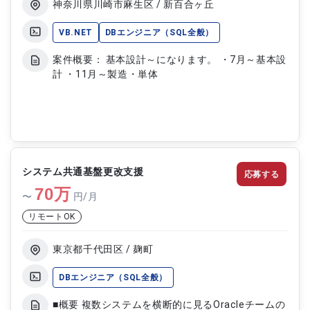
神奈川県川崎市麻生区 / 新百合ヶ丘
VB.NET
DBエンジニア（SQL全般）
案件概要： 基本設計～になります。 ・7月～基本設
計 ・11月～製造・単体
システム共通基盤更改支援
応募する
70
万
〜
円/月
リモートOK
東京都千代田区 / 麹町
DBエンジニア（SQL全般）
■概要 複数システムを横断的に見るOracleチームの