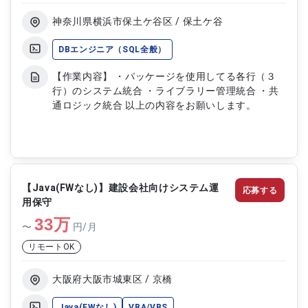
神奈川県横浜市保土ケ谷区 / 保土ケ谷
DBエンジニア（SQL全般）
【作業内容】 ・パッケージを使用してる各行（３
行）のシステム統合 ・ライブラリー管理統合 ・共
通ロジック統合 以上の内容をお願いします。
【Java(FWなし)】建設会社向けシステム運
応募する
用保守
33
万
〜
円/月
リモートOK
大阪府大阪市城東区 / 京橋
Java(FWなし)
VBA/VBS