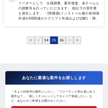
リーダーとして、仕様調整、案件推進、各チームと
の調整等を行っていただきます。 他以下の実作業
も発生します。 ・DB構築(インストール後の表領域
作成やDB関連のスクリプト作成および試験) ・障害
試験の実施 ・検証環境構築、単体/結合試験項目の
作成および試験の実施 ・構築作業時の想定外トラ
ブルへの対応 ・SQLチューニング(オンライン・バ
ッチ双方)
34
35
36
あなたに
最適な案件
を
お探し
します
「今より好条件の案件にしたい」「フリーランス初心者に合う
案件は？」「新しくチャレンジしてキャリア形成したい」な
ど、あなたのご希望をお聞かせください。