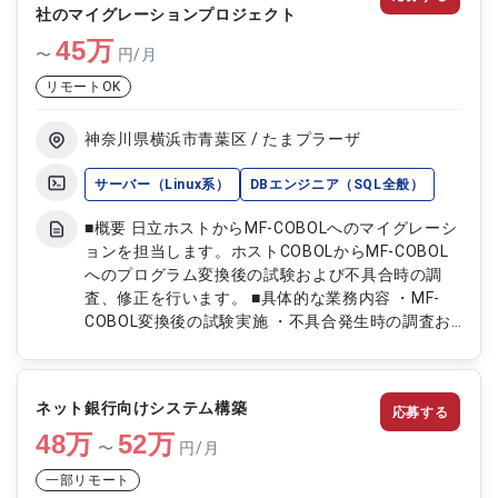
社のマイグレーションプロジェクト
45
万
〜
円/月
リモートOK
神奈川県横浜市青葉区 / たまプラーザ
サーバー（Linux系）
DBエンジニア（SQL全般）
■概要 日立ホストからMF-COBOLへのマイグレーシ
ョンを担当します。ホストCOBOLからMF-COBOL
へのプログラム変換後の試験および不具合時の調
査、修正を行います。 ■具体的な業務内容 ・MF-
COBOL変換後の試験実施 ・不具合発生時の調査お
よび修正 ・バッチおよびオンライン処理の確認
ネット銀行向けシステム構築
応募する
48
万
52
万
〜
円/月
一部リモート