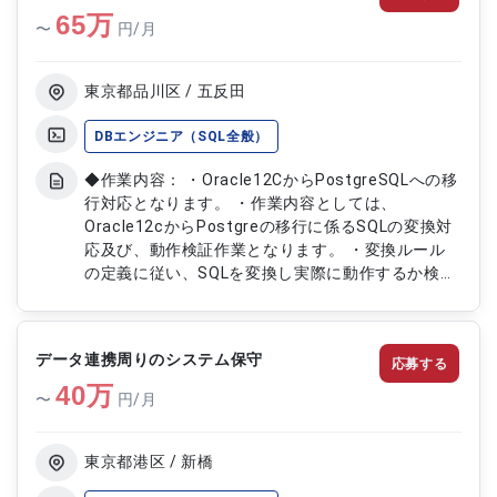
65
万
〜
円/月
東京都品川区 / 五反田
DBエンジニア（SQL全般）
◆作業内容： ・Oracle12CからPostgreSQLへの移
行対応となります。 ・作業内容としては、
Oracle12cからPostgreの移行に係るSQLの変換対
応及び、動作検証作業となります。 ・変換ルール
の定義に従い、SQLを変換し実際に動作するか検証
します。 ・検証はQueryの実行及び、Javaで作成
されたWebアプリケーションの動作確認（画面操
作）となります。
データ連携周りのシステム保守
応募する
40
万
〜
円/月
東京都港区 / 新橋