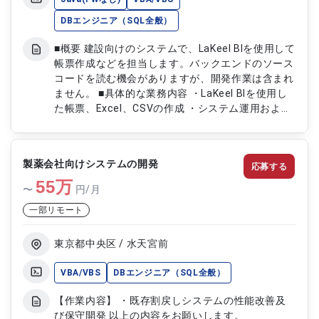
DBエンジニア（SQL全般）
■概要 建設向けのシステムで、LaKeel BIを使用して
帳票作成などを担当します。バックエンドのソース
コードを読む機会がありますが、開発作業は含まれ
ません。 ■具体的な業務内容 ・LaKeel BIを使用し
た帳票、Excel、CSVの作成 ・システム運用および
保守
製薬会社向けシステムの開発
応募する
55
万
〜
円/月
一部リモート
東京都中央区 / 水天宮前
VBA/VBS
DBエンジニア（SQL全般）
【作業内容】 ・既存割戻しシステムの性能改善及
び保守開発 以上の内容をお願いします。