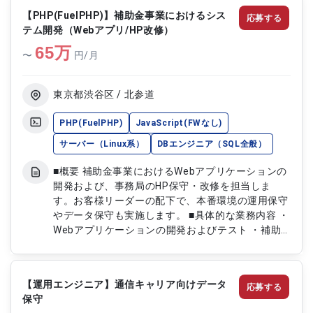
【PHP(FuelPHP)】補助金事業におけるシス
応募する
テム開発（Webアプリ/HP改修）
65
万
〜
円/月
東京都渋谷区 / 北参道
PHP(FuelPHP)
JavaScript(FWなし)
サーバー（Linux系）
DBエンジニア（SQL全般）
■概要 補助金事業におけるWebアプリケーションの
開発および、事務局のHP保守・改修を担当しま
す。お客様リーダーの配下で、本番環境の運用保守
やデータ保守も実施します。 ■具体的な業務内容 ・
Webアプリケーションの開発およびテスト ・補助
金事務局HPの保守および改修 ・本番環境の運用保
守およびデータ保守 ・SVNを使用したリソース管理
【運用エンジニア】通信キャリア向けデータ
応募する
保守