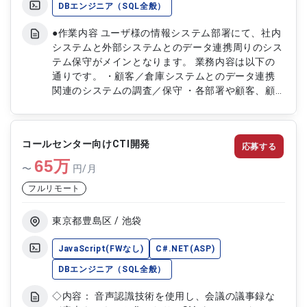
DBエンジニア（SQL全般）
●作業内容 ユーザ様の情報システム部署にて、社内
システムと外部システムとのデータ連携周りのシス
テム保守がメインとなります。 業務内容は以下の
通りです。 ・顧客／倉庫システムとのデータ連携
関連のシステムの調査／保守 ・各部署や顧客、顧
客のシステム部署からの電話の応対 ・顧客連携シ
ステムの問合せ内容の切り分け／調査／対応。 ※基
本的にはアプリ改修等は開発ベンダが行います。
コールセンター向けCTI開発
応募する
→開発ベンダへの調査／改修依頼等のやり取り。
65
・ベンダが改修したアプリの受入テスト ・データ
万
〜
円/月
連携ツール（ASTERIA）のフローの作成／保守
フルリモート
東京都豊島区 / 池袋
JavaScript(FWなし)
C#.NET(ASP)
DBエンジニア（SQL全般）
◇内容： 音声認識技術を使用し、会議の議事録な