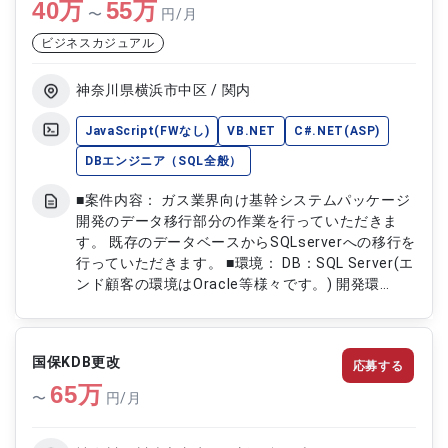
40
万
55
万
〜
円/月
ビジネスカジュアル
神奈川県横浜市中区 / 関内
JavaScript(FWなし)
VB.NET
C#.NET(ASP)
DBエンジニア（SQL全般）
■案件内容： ガス業界向け基幹システムパッケージ
開発のデータ移行部分の作業を行っていただきま
す。 既存のデータベースからSQLserverへの移行を
行っていただきます。 ■環境： DB：SQL Server(エ
ンド顧客の環境はOracle等様々です。) 開発環
境：.NET（VB,C#）JavaScript、PHP、 イン
フラ：さくらクラウド、AWS、Windows、Linux
国保KDB更改
応募する
65
万
〜
円/月