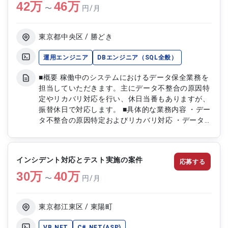
42
万
46
万
〜
円/月
東京都中央区 / 勝どき
運用エンジニア
DBエンジニア（SQL全般）
■概要 稼働中のシステムにおけるデータ保全業務を
担当していただきます。主にデータ不整合の原因特
定やリカバリ対応を行い、休日当番もありますが、
振替休日で対応します。 ■具体的な業務内容 ・デー
タ不整合の原因特定およびリカバリ対応 ・データ
保全業務全般 ・休日当番としての対応（月1～2回
程度）
インシデント対応とテスト実施の案件
応募する
30
万
40
万
〜
円/月
東京都江東区 / 東陽町
VB.NET
C#.NET(ASP)