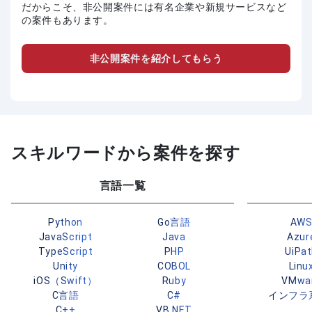
だからこそ、非公開案件には有名企業や新規サービスなど
の案件もあります。
非公開案件を紹介してもらう
スキルワードから案件を探す
言語一覧
Python
Go言語
AW
JavaScript
Java
Azur
TypeScript
PHP
UiPa
Unity
COBOL
Linu
iOS（Swift）
Ruby
VMwa
C言語
C#
インフラ
C++
VB.NET