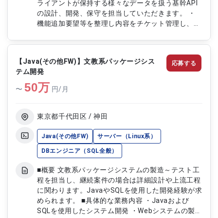
ライアントが保持する様々なデータを扱う基幹API
の設計、開発、保守を担当していただきます。 ・
機能追加要望等を整理し内容をチケット管理し、開
発計画に沿って対応お願いします。 ・また、ビデ
オ会議での定例会にて要件調整や進捗報告、仕様の
確認などを実施やバグや不具合などで、問題が発生
【Java(その他FW)】文教系パッケージシス
応募する
した場合は、原因調査と対応、修正を行い、障害報
テム開発
告書を記入して報告していただきます。
50
万
〜
円/月
東京都千代田区 / 神田
Java(その他FW)
サーバー（Linux系）
DBエンジニア（SQL全般）
■概要 文教系パッケージシステムの製造～テスト工
程を担当し、継続案件の場合は詳細設計や上流工程
に関わります。JavaやSQLを使用した開発経験が求
められます。 ■具体的な業務内容 ・Javaおよび
SQLを使用したシステム開発 ・Webシステムの製造