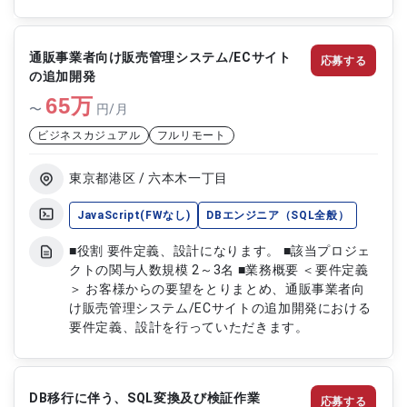
およびテスト作業 ・DB構造の理解およびDB構築作
業 ・LinuxやMySQLを使用した開発環境の設定
通販事業者向け販売管理システム/ECサイト
応募する
の追加開発
65
万
〜
円/月
ビジネスカジュアル
フルリモート
東京都港区 / 六本木一丁目
JavaScript(FWなし)
DBエンジニア（SQL全般）
■役割 要件定義、設計になります。 ■該当プロジェ
クトの関与人数規模 2～3名 ■業務概要 ＜要件定義
＞ お客様からの要望をとりまとめ、通販事業者向
け販売管理システム/ECサイトの追加開発における
要件定義、設計を行っていただきます。
DB移行に伴う、SQL変換及び検証作業
応募する