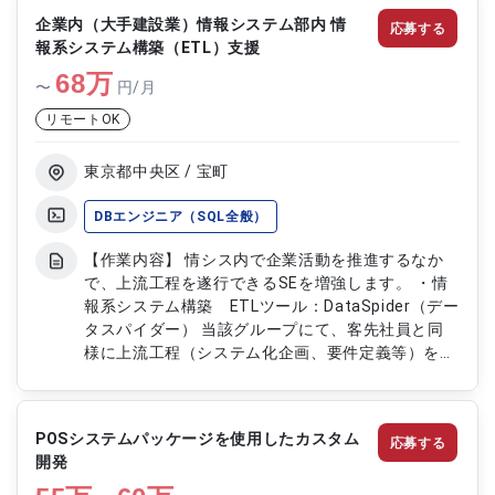
企業内（大手建設業）情報システム部内 情
応募する
報系システム構築（ETL）支援
68
万
〜
円/月
リモートOK
東京都中央区 / 宝町
DBエンジニア（SQL全般）
【作業内容】 情シス内で企業活動を推進するなか
で、上流工程を遂行できるSEを増強します。 ・情
報系システム構築 ETLツール：DataSpider（デー
タスパイダー） 当該グループにて、客先社員と同
様に上流工程（システム化企画、要件定義等）を行
って頂きます。
POSシステムパッケージを使用したカスタム
応募する
開発