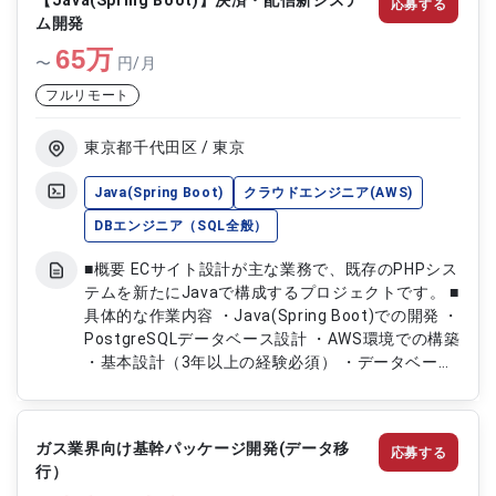
【Java(Spring Boot)】決済・配信新システ
応募する
ム開発
65
万
〜
円/月
フルリモート
東京都千代田区 / 東京
Java(Spring Boot)
クラウドエンジニア(AWS)
DBエンジニア（SQL全般）
■概要 ECサイト設計が主な業務で、既存のPHPシス
テムを新たにJavaで構成するプロジェクトです。 ■
具体的な作業内容 ・Java(Spring Boot)での開発 ・
PostgreSQLデータベース設計 ・AWS環境での構築
・基本設計（3年以上の経験必須） ・データベース
設計経験（1年以上必須） ・キャッシュレス/クレ
ジット/後払い決済の開発経験 ・メール/ショートメ
ッセージ/LINE配信の開発経験 ・英語の使用経験
ガス業界向け基幹パッケージ開発(データ移
応募する
行）