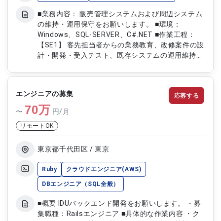
■業務内容： 販売管理システムおよび周辺システム
の維持・運用保守をお願いします。 ■環境：
Windows、SQL-SERVER、C#.NET ■作業工程：
【SE1】 客先担当者からの業務教育、改修案件の設
計・開発・受入テスト、既存システムの運用維持
【PG1,2】 客先担当者からの業務教育、改修案件の
開発・受入テスト、既存システムの運用維持
エンジニアの募集
応募する
70
万
〜
円/月
リモートOK
東京都千代田区 / 東京
Ruby
クラウドエンジニア(AWS)
DBエンジニア（SQL全般）
■概要 IDUバックエンド開発をお願いします。 ・募
集職種：Railsエンジニア ■具体的な作業内容 ・ク