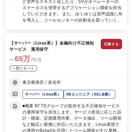
ど音声をテキスト化したり、SVがオペレーターの
ステータスを管理するアプリケーション開発を担当
していただきます。 また、ゆくゆくは音声認識にAI
を導入し、コールセンターの自動化を図っていくこ
とを目標としています。 担当領域としては製品の
バージョンアップの検討、アプリケーションの仕様
変更／実装／テスト等になります。 ◇環境：
【サーバー（Linux系）】金融向け不正検知
応募する
JavaScript（jQuery）、ASP.NET、C#.NET、
サービス 運用保守
Azure、AWS
65
万
〜
円/月
一部リモート
東京都港区 / 泉岳寺
サーバー（Linux系）
DBエンジニア（SQL全般）
■概要 NTTDグループが提供する不正検知サービス
の運用保守を担当します。サービス状況に応じた設
計・構築、定期運用作業、データ抽出、ツール開発
など幅広い業務に対応いただきます。Linux環境で
の運用やBshellを活用したツール開発が主な業務で