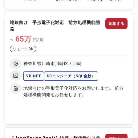
す。 ■具体的な業務内容 ・不正検知サービスにおけ
る案件対応（設計、構築、リリースなど） ・定期
的な運用作業（バージョンアップや商用リリース対
地銀向け 手形電子化対応 前方処理機能開
応募する
応） ・データ分析向けのデータ抽出および関係部
発
署との連携 ・Bshellを用いたツール開発、修正、検
65
証 ・Linux環境での設定および障害対応
万
〜
円/月
リモートOK
神奈川県川崎市川崎区 / 川崎
VB.NET
DBエンジニア（SQL全般）
地銀向けの手形電子化対応をお願いします。 前方
処理機能開発をお任せします。