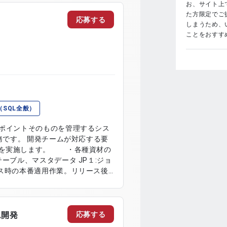
お、サイト上で
た方限定でご
応募する
しまうため、
ことをおすす
（SQL全般）
、ポイントそのものを管理するシス
業務です。 開発チームが対応する要
業を実施します。 ・各種資材の
、マスタデータ JP１:ジョ
ス時の本番適用作業。リリース後
対応 ・本番再現環境による高負
応募する
ム開発