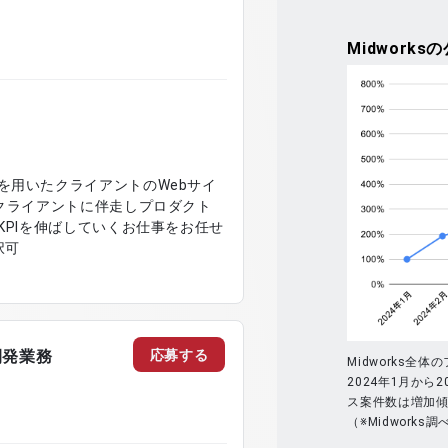
Midworks
の
を用いたクライアントのWebサイ
 クライアントに伴走しプロダクト
KPIを伸ばしていくお仕事をお任せ
択可
応募する
開発業務
Midworks全
2024年1月から2
ス案件数は増加
（※Midworks調