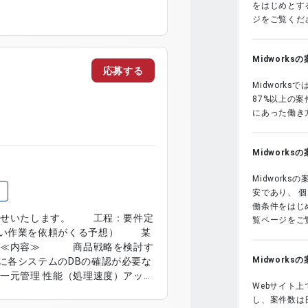
をはじめとする
ジをご覧くだ
Midwork
応募する
Midwork
87%以上の
にあった働き
Midwork
Midwork
）
安であり、 
働条件をはじめ
お任せいたします。 工程：要件定
覧ページをご
近い作業を依頼がくる予想） 某
 ≪内容≫ 商品戦略を検討す
Midwork
に各システムのDBの確認が必要な
理速度）アップ
Webサイト上
マスタ情報を新規受領しお客様
し、案件数は
したＤＢ構築