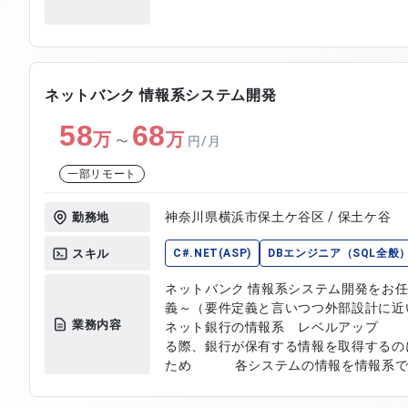
ネットバンク 情報系システム開発
58
68
万
万
〜
円/月
一部リモート
神奈川県横浜市保土ケ谷区 / 保土ケ谷
勤務地
スキル
C#.NET(ASP)
DBエンジニア（SQL全般
ネットバンク 情報系システム開発を
義～（要件定義と言いつつ外部設計に
業務内容
ネット銀行の情報系 レベルアップ
る際、銀行が保有する情報を取得するの
ため 各システムの情報を情報系で一元管理 性能（処
≪システム改修≫ 各システムの
の要望のマートを作成 性能を意識