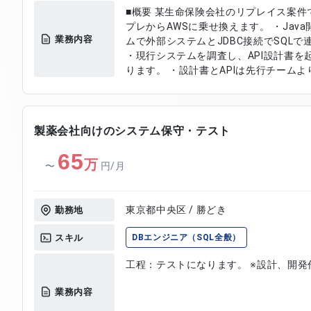
■概要 某生命保険会社のリプレイス案件です。 ■具体的な作業内
プレからAWSに乗せ換えます。 ・Jav
業務内容
ムで外部システムとJDBC接続でSQLで
・現行システムを調査し、API設計書を起
ります。 ・設計書とAPIは先行チーム
します。 ・対応箇所は30か所弱ありま
で行います。
製薬会社向けのシステム保守・テスト
65
万
〜
円/月
東京都中央区 / 勝どき
勤務地
スキル
DBエンジニア（SQL全般）
工程：テストになります
業務内容