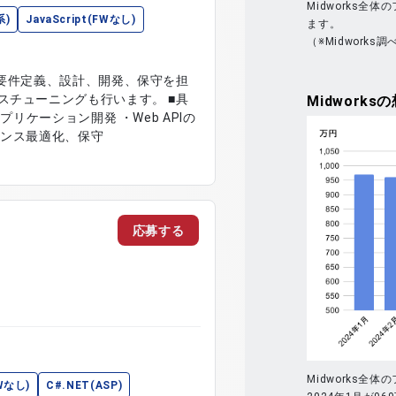
Midworks
系)
JavaScript(FWなし)
ます。
（※Midworks調
、要件定義、設計、開発、保守を担
チューニングも行います。 ■具
Midworks
の
プリケーション開発 ・Web APIの
マンス最適化、保守
応募する
Midworks
Wなし)
C#.NET(ASP)