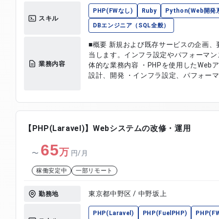
PHP(FWなし)
Ruby
Python(Web開発
スキル
DBエンジニア（SQL全般）
■概要 新規および既存サービスの企画
当します。インフラ設定やパフォーマンス
業務内容
体的な業務内容 ・PHPを使用したWebア
設計、開発 ・インフラ設定、パフォー
【PHP(Laravel)】Webシステムの改修・運用
65
万
〜
円/月
稼働安定中
一部リモート
東京都中野区 / 中野坂上
勤務地
PHP(Laravel)
PHP(FuelPHP)
PHP(F