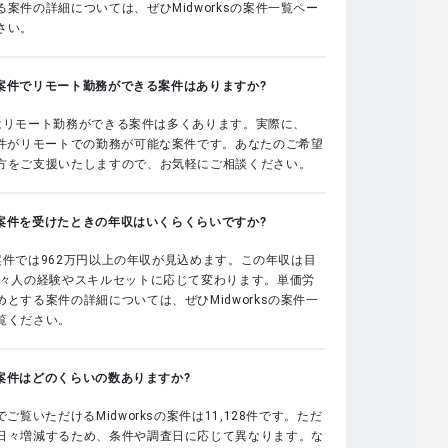
案件の詳細については、ぜひMidworksの案件一覧ペー
さい。
sの案件でリモート勤務ができる案件はありますか?
sではリモート勤務ができる案件は多くあります。実際に、
案件がリモートでの勤務が可能な案件です。あなたのご希望
方をご支援いたしますので、お気軽にご相談ください。
sの案件を受けたときの年収はいくらくらいですか?
sの案件では962万円以上の年収が見込めます。この年収は目
個々人の経験やスキルセットに応じて変わります。単価労
とする案件の詳細については、ぜひMidworksの案件一
覧ください。
sの案件はどのくらいの数ありますか?
でご覧いただけるMidworksの案件は11,128件です。ただ
日々増減するため、条件や調査日に応じて異なります。な