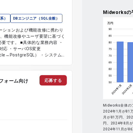
Midworks
の
x系）
DBエンジニア（SQL全般）
レーションおよび機能改修に携わり
し、機能改修やユーザ要望に基づく
的な業務内容 ・
応 ・サーバOS変更
cle→PostgreSQL） ・システムの
LinuxおよびPostgreSQLを
よびテスト計画の立案
応募する
トフォーム向け
Midworks
2024年1月が81
月が81万円、202
円、2024年8月が
2024年11月が