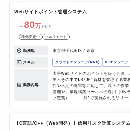
Webサイトポイント管理システム
80
万
〜
円/月
稼働安定中
フルリモート
東京都千代田区 / 東京
勤務地
スキル
クラウドエンジニア(AWS)
DBエンジニア
大手Webサイトのポイントを扱う会員
テムその中でDB/JP1資材を管理する
業務内容
件や不足の障害等に応じて、以下の作
管理や、環境構築ツールへの適用（DB:テーブル
ブ定義） ・月1で実施されるリリー
の監視業務 ・異常発生時の調査／
荷試験、及びチューニング
【C言語/C++（Web開発）】信用リスク計算システ