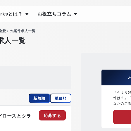
orksとは？
お役立ちコラム
L全般）の案件求人一覧
求人一覧
「今より
件は？」
新着順
単価順
なたのご
応募する
グロースとクラ