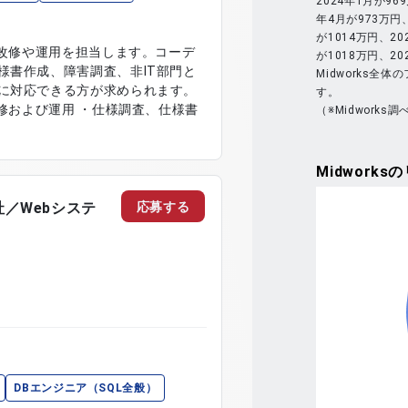
2024年1月が96
年4月が973万円、
が1014万円、20
の改修や運用を担当します。コーデ
が1018万円、2
様書作成、障害調査、非IT部門と
Midworks全
に対応できる方が求められます。
す。
改修および運用 ・仕様調査、仕様書
（※Midworks調
Midworks
の
応募する
社／Webシステ
DBエンジニア（SQL全般）