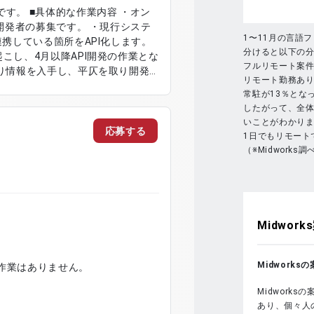
容 ・オン
a開発者の募集です。 ・現行システ
1〜11月の言語
連携している箇所をAPI化します。
分けると以下の
こし、4月以降API開発の作業とな
フルリモート案件
より情報を入手し、平仄を取り開発
リモート勤務あり
すので、設計/開発作業はさみだれ
常駐が13％とな
したがって、全
いことがわかり
応募する
1日でもリモート
（※Midworks調
Midworks
Midwork
。 ※設計、開発作業はありません。
Midwork
あり、個々人