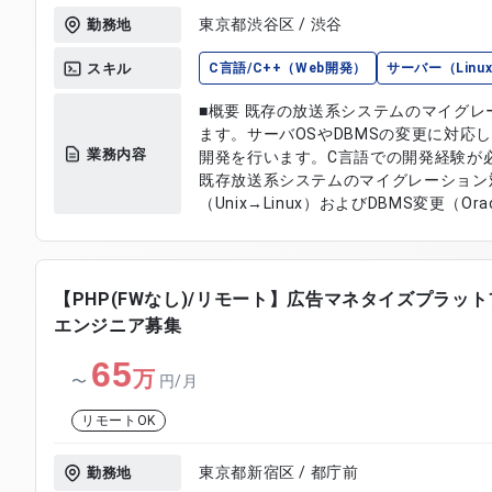
東京都渋谷区 / 渋谷
勤務地
スキル
C言語/C++（Web開発）
サーバー（Linu
■概要 既存の放送系システムのマイグ
ます。サーバOSやDBMSの変更に対応
業務内容
開発を行います。C言語での開発経験が必要です。 ■具体
既存放送系システムのマイグレーション対
（Unix→Linux）およびDBMS変更（Ora
機能改修およびユーザ要望に基づく新規開発 ・
用いた開発作業 ・システムの最適化お
【PHP(FWなし)/リモート】広告マネタイズプラッ
エンジニア募集
65
万
〜
円/月
リモートOK
東京都新宿区 / 都庁前
勤務地