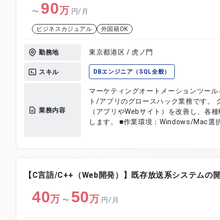
90
万
〜
円/月
ビジネスカジュアル
外国籍OK
東京都港区 / 虎ノ門
勤務地
スキル
DBエンジニア（SQL全般）
マーケティングオートメーションツール
ト/アプリのグロースハック業務です。
業務内容
（アプリやWebサイト）を改善し、各種
します。 ■作業環境：Windows/Mac選
【C言語/C++（Web開発）】既存放送系システムの
40
50
万
万
〜
円/月