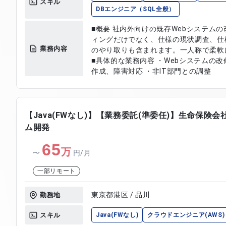
スキル
DBエンジニア（SQL全般）
■概要 社内外向けの既存Webシステム
ィングだけでなく、仕様の現状調査、仕
業務内容
のやり取りも含まれます。一人称で柔軟
■具体的な業務内容 ・Webシステムの
作成、障害対応 ・非IT部門との調整
【Java(FWなし)】【業務委託(準委任)】生命保険会
ム開発
65
万
〜
円/月
一部リモート
東京都港区 / 品川
勤務地
スキル
Java(FWなし)
クラウドエンジニア(AWS)