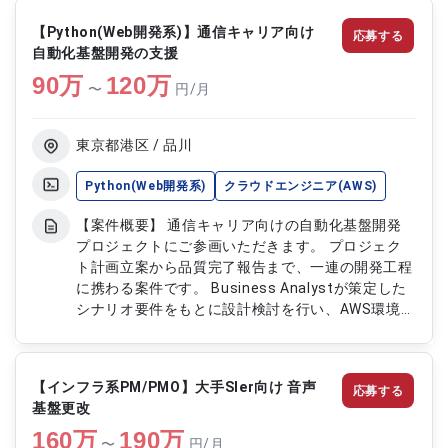
ウド基盤の構築から運用支援まで幅広く携わること
【Python(Web開発系)】通信キャリア向け
応募する
ができる案件です。 【作業内容】 ・設定変更手順
自動化基盤開発の支援
書および各種報告書の作成を行います ・クラウド
90
万
基盤に関する設定変更作業を実施します ・作業計
120
万
〜
円/月
画の策定および進捗管理を行います ・本番環境へ
のリリース対応および運用支援を実施します ・夜
間作業や本番ネットワーク昇格後の現地対応を行う
東京都港区 / 品川
場合があります
Python(Web開発系)
クラウドエンジニア(AWS)
【案件概要】 通信キャリア向けの自動化基盤開発
プロジェクトにご参画いただきます。 プロジェク
ト計画立案から品質完了報告まで、一連の開発工程
に携わる案件です。 Business Analystが策定した
シナリオ要件をもとに設計検討を行い、AWS環境で
の開発を推進いただきます。 アジャイル開発を採
用しており、インフラとアプリケーションの連携や
非機能要件を考慮した開発が求められます。 【作
【インフラ系PM/PMO】大手SIer向け 音声
応募する
業内容】 ・自動化基盤開発における要件整理およ
基盤更改
び設計検討を行います ・AWSを活用したシステム
160
万
開発および環境構築を実施します ・Business
190
万
〜
円/月