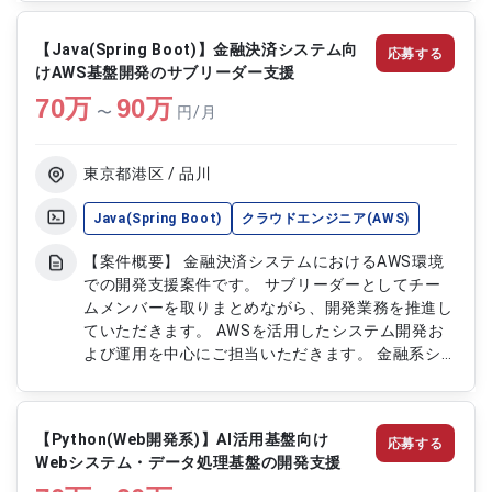
施策の立案やアーキテクチャ設計にも参画いただく
予定です。 【作業内容】 ・AWSインフラの運用保
【Java(Spring Boot)】金融決済システム向
応募する
守および改善を実施します ・AWS環境の設計およ
けAWS基盤開発のサブリーダー支援
び構築を担当します ・IaC化を含むインフラ整備を
70
万
推進します ・インフラ構成の最適化および改善提
90
万
〜
円/月
案を行います ・障害発生時の原因調査および復旧
対応を実施します
東京都港区 / 品川
Java(Spring Boot)
クラウドエンジニア(AWS)
【案件概要】 金融決済システムにおけるAWS環境
での開発支援案件です。 サブリーダーとしてチー
ムメンバーを取りまとめながら、開発業務を推進し
ていただきます。 AWSを活用したシステム開発お
よび運用を中心にご担当いただきます。 金融系シ
ステムならではの高い品質と安定性が求められるプ
ロジェクトです。 【作業内容】 ・金融決済システ
ムの開発業務を担当します ・AWS環境における設
【Python(Web開発系)】AI活用基盤向け
応募する
計および開発を実施します ・サブリーダーとして
Webシステム・データ処理基盤の開発支援
チーム運営を支援します ・メンバーとの調整や進