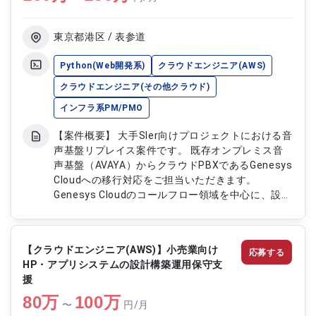
Analystの要件をもとに開発方針の策定を行います
・アジャイル開発における実装、テスト、品質管理
を実施します ・インフラとアプリケーションの連
東京都港区 / 表参道
携および非機能要件の検討を行います
Python(Web開発系)
クラウドエンジニア(AWS)
クラウドエンジニア(その他クラウド)
インフラ系PM/PMO
【案件概要】 大手SIer向けプロジェクトにおける音
声基盤リプレイス案件です。 既存オンプレミス音
声基盤（AVAYA）からクラウドPBXであるGenesys
Cloudへの移行対応をご担当いただきます。
Genesys Cloudのコールフロー領域を中心に、設計
からリリースまで一貫して対応いただくポジション
です。 クラウドコンタクトセンター基盤への更改
プロジェクトに携わることができる案件となりま
【クラウドエンジニア(AWS)】小売業向け
応募する
す。 【作業内容】 ・Genesys Cloudのコールフロ
HP・アプリシステムの設計構築運用保守支
ー領域における設計をご担当いただきます ・クラ
援
ウドPBX（Genesys Cloud）への移行に伴う開発お
80
万
よび設定作業を実施いただきます ・AVAYAから
100
万
〜
円/月
Genesys Cloudへのリプレイス対応をご担当いただ