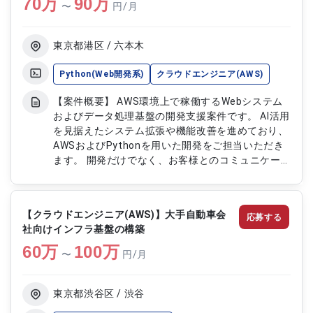
70
万
捗管理を行います ・品質向上および課題管理を推
90
万
〜
円/月
進します
東京都港区 / 六本木
Python(Web開発系)
クラウドエンジニア(AWS)
【案件概要】 AWS環境上で稼働するWebシステム
およびデータ処理基盤の開発支援案件です。 AI活用
を見据えたシステム拡張や機能改善を進めており、
AWSおよびPythonを用いた開発をご担当いただき
ます。 開発だけでなく、お客様とのコミュニケー
ションを通じて要件整理や課題解決にも携わってい
ただきます。 クラウド技術とデータ活用領域の両
面で経験を積むことができる案件です。 長期的な
【クラウドエンジニア(AWS)】大手自動車会
応募する
システム改善に参画できる環境となっています。
社向けインフラ基盤の構築
【作業内容】 ・AWS環境におけるWebシステムの
60
万
開発支援 ・データ処理基盤の設計、開発、運用対
100
万
〜
円/月
応 ・Pythonを用いた機能開発および改修 ・AI活用
に向けたシステム拡張および機能改善 ・顧客との
要件調整および技術説明対応
東京都渋谷区 / 渋谷