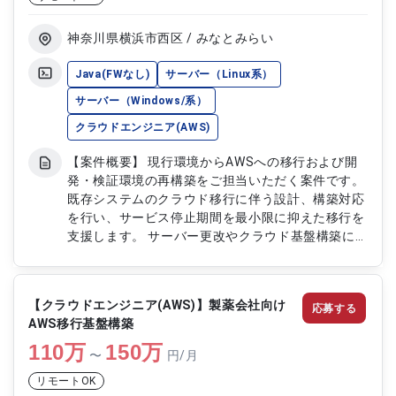
画像解析を活用したバイタルデータ取得サービスの
開発 ・管理者向けWebアプリおよびモバイルアプ
リ向けAPI基盤構築 ・インフラ運用および改善対応
神奈川県横浜市西区 / みなとみらい
Java(FWなし)
サーバー（Linux系）
サーバー（Windows/系）
クラウドエンジニア(AWS)
【案件概要】 現行環境からAWSへの移行および開
発・検証環境の再構築をご担当いただく案件です。
既存システムのクラウド移行に伴う設計、構築対応
を行い、サービス停止期間を最小限に抑えた移行を
支援します。 サーバー更改やクラウド基盤構築に
加え、性能改善や保守性向上を目的としたリファク
タリングにも携わっていただきます。 AWS環境で
のインフラ設計・構築経験や移行プロジェクト経験
【クラウドエンジニア(AWS)】製薬会社向け
応募する
を活かせる案件です。 【作業内容】 ・現行環境か
AWS移行基盤構築
らAWSへのクラウド移行対応 ・ドメイン、サービ
110
万
ス移行に関する設計および実施 ・開発環境、検証
150
万
〜
円/月
環境の構築対応 ・サーバー更改およびAWS基盤構
リモートOK
築 ・ボトルネック解消に向けたリファクタリン