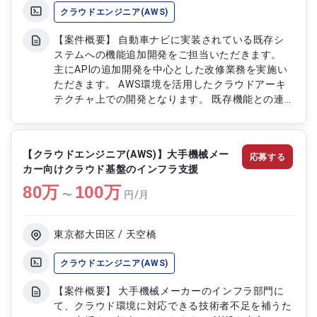
クラウドエンジニア(AWS)
【案件概要】 自動車ナビに実装されている既存シ
ステムへの機能追加開発をご担当いただきます。
主にAPIの追加開発を中心とした改修業務を実施い
ただきます。 AWS環境を活用したクラウドアーキ
テクチャ上での開発となります。 既存機能との連
携を考慮しながら安定したサービス提供を支える案
件です。 【作業内容】 ・既存自動車ナビシステム
への機能追加開発をご担当いただきます ・APIの設
【クラウドエンジニア(AWS)】大手機械メー
応募する
計および実装を10～13本程度ご対応いただきます
カー向けクラウド基盤のインフラ支援
・AWS環境上でのクラウド開発業務を実施いただき
80
万
ます ・既存システムとの連携および改修対応をご
100
万
〜
円/月
担当いただきます ・テストおよび動作確認を実施
いただきます
東京都大田区 / 天空橋
クラウドエンジニア(AWS)
【案件概要】 大手機械メーカーのインフラ部門に
て、クラウド環境に対応できる技術者不足を補うた