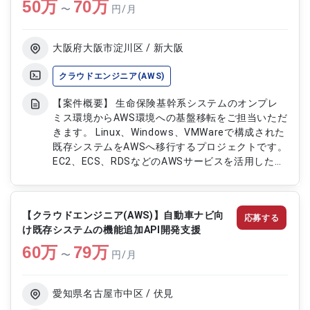
50
万
インフラ基盤構築を実施いただきます ・既存シス
70
万
〜
円/月
テムの運用に伴うインフラ改善および構築対応をご
担当いただきます ・要件定義を含む上流工程支援
を実施いただきます ・複数プロジェクトにおける
大阪府大阪市淀川区 / 新大阪
クラウド基盤の整備および運用支援をご担当いただ
きます
クラウドエンジニア(AWS)
【案件概要】 生命保険基幹系システムのオンプレ
ミス環境からAWS環境への基盤移転をご担当いただ
きます。 Linux、Windows、VMWareで構成された
既存システムをAWSへ移行するプロジェクトです。
EC2、ECS、RDSなどのAWSサービスを活用したク
ラウド基盤への移行対応となります。 詳細設計か
ら検証、リリースまでの工程に携わる移行フェーズ
中心の案件です。 【作業内容】 ・オンプレミス環
【クラウドエンジニア(AWS)】自動車ナビ向
応募する
境からAWS基盤への移転設計をご担当いただきます
け既存システムの機能追加API開発支援
・EC2、ECS、RDSを用いたクラウド環境構築を実
60
万
施いただきます ・詳細設計および移行設計をご担
79
万
〜
円/月
当いただきます ・移行後の検証およびテストを実
施いただきます ・リリース対応および移行作業を
ご担当いただきます
愛知県名古屋市中区 / 伏見