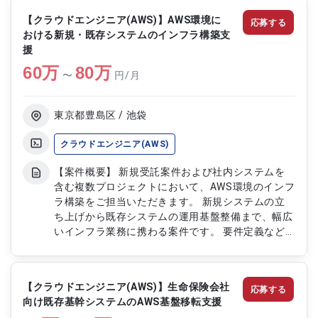
全体の最適化を推進していただきます。 【作業内
【クラウドエンジニア(AWS)】AWS環境に
応募する
容】 ・商品情報管理システムの運用業務を担当し
おける新規・既存システムのインフラ構築支
ます ・システム運用における課題の分析および改
援
善提案を行います ・運用手順の整備および効率化
60
万
を推進します ・関係部署との調整および問い合わ
80
万
〜
円/月
せ対応を実施します ・システムの安定稼働に向け
た運用改善活動を行います
東京都豊島区 / 池袋
クラウドエンジニア(AWS)
【案件概要】 新規受託案件および社内システムを
含む複数プロジェクトにおいて、AWS環境のインフ
ラ構築をご担当いただきます。 新規システムの立
ち上げから既存システムの運用基盤整備まで、幅広
いインフラ業務に携わる案件です。 要件定義など
の上流工程から参画し、システム基盤の設計・構築
を推進していただきます。 クラウドインフラの構
築・運用を担うAWSエンジニアポジションです。
【クラウドエンジニア(AWS)】生命保険会社
応募する
【作業内容】 ・AWS環境におけるインフラ設計お
向け既存基幹システムのAWS基盤移転支援
よび構築をご担当いただきます ・新規システムの