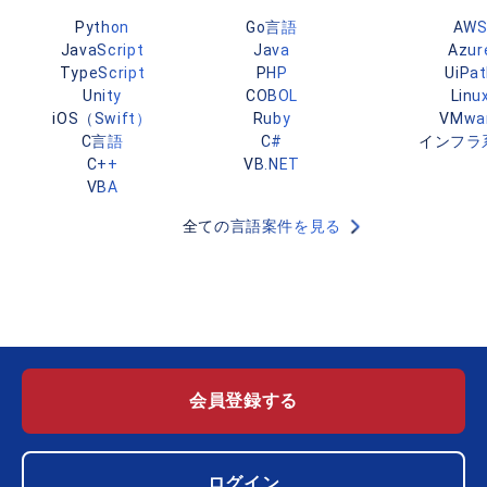
Python
Go言語
AW
JavaScript
Java
Azur
TypeScript
PHP
UiPa
Unity
COBOL
Linu
iOS（Swift）
Ruby
VMwa
C言語
C#
インフラ
C++
VB.NET
VBA
全ての言語案件を見る
会員登録する
ログイン