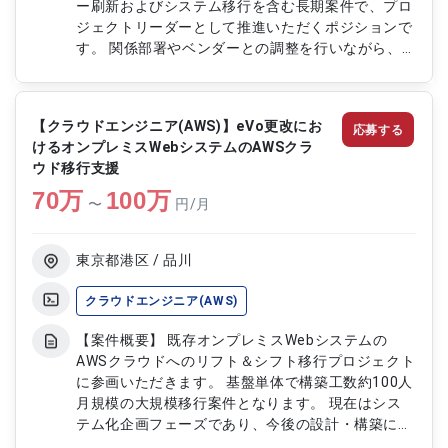
ー刷新およびシステム移行を含む長期案件で、プロ
ジェクトリーダーとして推進いただくポジションで
す。 関係部署やベンダーとの調整を行いながら、
システム更改を円滑に進めていただきます。 基幹
システムの安定稼働と移行成功を支援する重要な役
割を担っていただきます。 【作業内容】 ・基幹シ
【クラウドエンジニア(AWS)】eVo更改にお
応募する
ステム更改プロジェクトの推進および進捗管理をご
けるオンプレミスWebシステムのAWSクラ
担当いただきます ・サーバー刷新およびシステム
ウド移行支援
移行計画の策定支援を実施いただきます ・関係部
70
万
署およびベンダーとの調整業務をご担当いただきま
100
万
〜
円/月
す ・課題管理、リスク管理および各種報告対応を
実施いただきます ・プロジェクトリーダーとして
プロジェクト全体の統括をご担当いただきます
東京都港区 / 品川
クラウドエンジニア(AWS)
【案件概要】 既存オンプレミスWebシステムの
AWSクラウドへのリフト＆シフト移行プロジェクト
に参画いただきます。 基盤単体で構築工数約100人
月規模の大規模移行案件となります。 現在はシス
テム化企画フェーズであり、今後の設計・構築に向
けた準備を進めている段階です。 8月および9月の