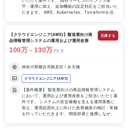
いただく案件です。 既存サービスのインフラ保
守・運用に加え、追加機能の設定対応をご担当いた
だきます。 AWS、Kubernetes、Terraformを活用
したインフラ環境の構築および運用を行います。
サービスの安定稼働と品質向上を目的とした各種検
証や監視業務にも携わっていただきます。 【作業
【クラウドエンジニア(AWS)】製造業向け商
応募する
内容】 ・既存サービスのインフラ保守、運用およ
品情報管理システムの運用および運用改善
び追加機能設定を実施します ・Terraformや
100
万
Kubernetesを用いたインフラ構築および詳細設計
130
万
〜
円/月
資料の作成を行います ・AWS環境におけるテスト
環境、本番環境の構築を担当します ・インフラテ
ストおよび非機能テストの計画、実施、品質評価資
神奈川県横浜市鶴見区 / 弁天橋
料の作成を行います ・リリース後のシステム監視
および運用改善を実施します
クラウドエンジニア(AWS)
【案件概要】 製造業向けの商品情報管理システム
において、運用および運用改善をご担当いただく案
件です。 システムの安定稼働を支える運用業務に
加え、運用品質向上に向けた改善施策の検討・実施
を行っていただきます。 関係部署と連携しなが
ら、業務効率化や運用課題の解決に取り組んでいた
だきます。 継続的な運用改善を通じて、システム