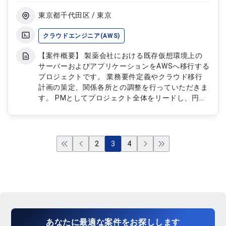
グ、性能改善対応
東京都千代田区 / 東京
クラウドエンジニア(AWS)
【案件概要】 製薬会社における既存仮想環境上の
サーバーおよびアプリケーションをAWSへ移行する
プロジェクトです。 業務要件定義やクラウド移行
計画の策定、関係各所との調整を行っていただきま
す。 PMとしてプロジェクト全体をリードし、円滑
なクラウド移行の実現に向けた推進業務をご担当い
ただきます。 AWS移行や大規模インフラ刷新プロ
ジェクトの経験を活かせる案件です。 【作業内
容】 ・AWS移行に伴う業務要件定義 ・クラウド移
2
3
4
行計画の策定およびプロジェクト推進 ・仮想環境
からAWSへの移行方針整理 ・関係部署、ベンダー
との調整対応 ・プロジェクト管理および進捗、課
題管理対応
あなたに
最適な案件
を
お探し
します