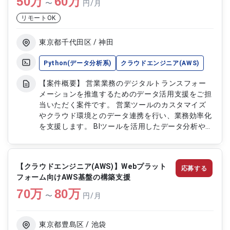
50
万
60
万
〜
円/月
および改善対応 ・開発プロジェクトの進行管理 ・
リモートOK
ベンダー調整および関係者との連携対応
東京都千代田区 / 神田
Python(データ分析系)
クラウドエンジニア(AWS)
【案件概要】 営業業務のデジタルトランスフォー
メーションを推進するためのデータ活用支援をご担
当いただく案件です。 営業ツールのカスタマイズ
やクラウド環境とのデータ連携を行い、業務効率化
を支援します。 BIツールを活用したデータ分析やレ
ポート作成を通じて、営業活動の改善提案から実装
まで一貫して対応します。 データ分析や業務改善
の知見を活かし、営業DXを推進できる案件です。
【クラウドエンジニア(AWS)】Webプラット
応募する
【作業内容】 ・営業ツールのカスタマイズおよび
フォーム向けAWS基盤の構築支援
運用対応 ・クラウド環境へのデータ連携およびデ
70
万
ータ分析 ・BIツールを用いたレポート作成および分
80
万
〜
円/月
析対応 ・営業業務改善に関する提案および実装対
応 ・データ活用基盤の運用および改善対応
東京都豊島区 / 池袋