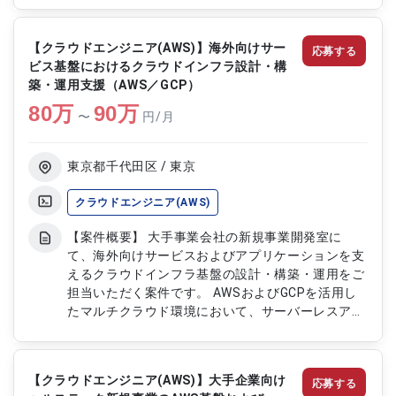
リソースを確保し、プロジェクト推進体制の強化を
図る想定です。 クラウド移行に向けた全体方針整
【クラウドエンジニア(AWS)】海外向けサー
応募する
理および基盤検討を中心にご担当いただきます。
ビス基盤におけるクラウドインフラ設計・構
【作業内容】 ・AWSクラウド移行（リフト＆シフ
築・運用支援（AWS／GCP）
ト）に向けた企画支援 ・オンプレミスWebシステ
80
万
ムの現状分析および整理 ・クラウド移行方針およ
90
万
〜
円/月
び基盤構成の検討 ・移行計画策定および関連資料
作成 ・プロジェクト推進に向けたリソース確保お
よび調整支援
東京都千代田区 / 東京
クラウドエンジニア(AWS)
【案件概要】 大手事業会社の新規事業開発室に
て、海外向けサービスおよびアプリケーションを支
えるクラウドインフラ基盤の設計・構築・運用をご
担当いただく案件です。 AWSおよびGCPを活用し
たマルチクラウド環境において、サーバーレスアー
キテクチャの設計やIaCによる標準化・自動化を推
進いただきます。 新規サービスの成長を支えるイ
ンフラエンジニアとして、安定運用に加え、セキュ
【クラウドエンジニア(AWS)】大手企業向け
応募する
リティ強化や開発生産性向上にも貢献いただきま