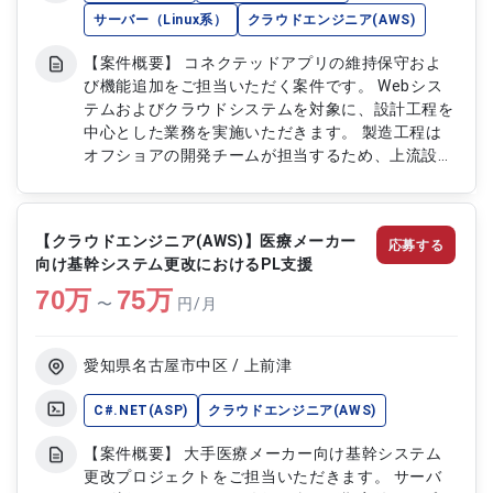
サーバー（Linux系）
クラウドエンジニア(AWS)
【案件概要】 コネクテッドアプリの維持保守およ
び機能追加をご担当いただく案件です。 Webシス
テムおよびクラウドシステムを対象に、設計工程を
中心とした業務を実施いただきます。 製造工程は
オフショアの開発チームが担当するため、上流設計
やレビュー、各種調整業務が主な役割となります。
継続的な機能改善と安定運用を支えるポジションで
す。 【作業内容】 ・コネクテッドアプリの維持保
【クラウドエンジニア(AWS)】医療メーカー
応募する
守および機能追加対応をご担当いただきます ・
向け基幹システム更改におけるPL支援
Webシステムおよびクラウドシステムの設計業務を
70
万
実施いただきます ・オフショア開発チームへの仕
75
万
〜
円/月
様連携および成果物レビューをご担当いただきます
・機能改善に伴う要件整理および設計書作成を実施
いただきます ・テスト支援およびリリースに向け
愛知県名古屋市中区 / 上前津
た各種調整をご担当いただきます
C#.NET(ASP)
クラウドエンジニア(AWS)
【案件概要】 大手医療メーカー向け基幹システム
更改プロジェクトをご担当いただきます。 サーバ