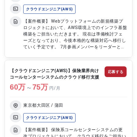
クラウドエンジニア(AWS)
【案件概要】 Webプラットフォームの新規構築プ
ロジェクトにおいて、AWS環境上でのインフラ基盤
構築をご担当いただきます。 現在は準備検討フェ
ーズとなっており、今後本格的な構築対応へ移行し
ていく予定です。 7月参画メンバーをリーダーと
し、10月以降に参画する要員のコントロールやチー
ム推進にも携わっていただきます。 AWSを中心と
したインフラ構築に加え、チームマネジメント要素
【クラウドエンジニア(AWS)】保険業界向け
応募する
も含まれる案件となります。 【作業内容】 ・AWS
コールセンターシステムのクラウド移行支援
環境上でのインフラ基盤構築 ・Webプラットフォ
60
万
ーム新規構築に伴う設計支援 ・準備検討フェーズ
75
万
〜
円/月
における技術検討対応 ・参画メンバーのコントロ
ールおよび進捗管理 ・各種構築作業および運用設
計支援
東京都大田区 / 蒲田
クラウドエンジニア(AWS)
【案件概要】 保険系コールセンターシステムの更
改プロジェクトにおいて、クラウド移行をご担当い