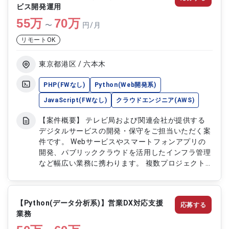
ビス開発運用
55
万
70
万
〜
円/月
リモートOK
東京都港区 / 六本木
PHP(FWなし)
Python(Web開発系)
JavaScript(FWなし)
クラウドエンジニア(AWS)
【案件概要】 テレビ局および関連会社が提供する
デジタルサービスの開発・保守をご担当いただく案
件です。 Webサービスやスマートフォンアプリの
開発、パブリッククラウドを活用したインフラ管理
など幅広い業務に携わります。 複数プロジェクト
に参画し、サービス品質向上や安定運用に向けた開
発を推進します。 開発経験やクラウド環境での運
用経験を活かし、メディア系サービスに関われる案
【Python(データ分析系)】営業DX対応支援
応募する
件です。 【作業内容】 ・Webサービスおよびスマ
業務
ートフォンアプリの開発対応 ・パブリッククラウ
ドを活用したインフラ管理 ・既存サービスの保守