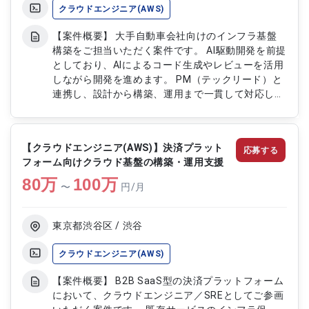
クラウドエンジニア(AWS)
【案件概要】 大手自動車会社向けのインフラ基盤
構築をご担当いただく案件です。 AI駆動開発を前提
としており、AIによるコード生成やレビューを活用
しながら開発を進めます。 PM（テックリード）と
連携し、設計から構築、運用まで一貫して対応して
いただきます。 AWSやKubernetes/OpenShiftを
活用したモダンなインフラ環境での業務となりま
す。 IaCやGitOpsを取り入れた先進的な開発・運用
【クラウドエンジニア(AWS)】決済プラット
応募する
プロセスに携わることができます。 【作業内容】
フォーム向けクラウド基盤の構築・運用支援
・AI活用を前提とした仕様駆動開発および生成物の
80
万
レビュー対応 ・AWSアーキテクチャ設計、ネット
100
万
〜
円/月
ワーク設計、セキュリティ設計の実施 ・Terraform
を用いたIaC設計およびインフラ構築 ・GitOpsや
CI/CDパイプラインの設計、実装、運用対応 ・監視
東京都渋谷区 / 渋谷
基盤構築、運用手順書作成および運用改善対応
クラウドエンジニア(AWS)
【案件概要】 B2B SaaS型の決済プラットフォーム
において、クラウドエンジニア／SREとしてご参画