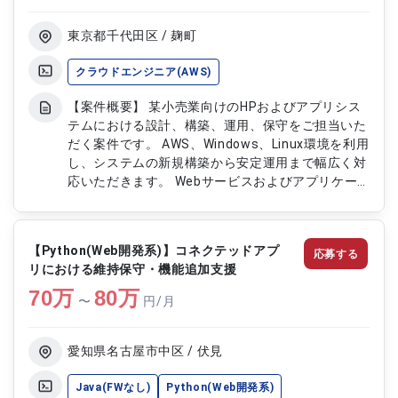
きます ・テスト設計およびリリース対応を行って
いただきます ・設計～リリースまで一貫した工程
東京都千代田区 / 麹町
をご担当いただきます
クラウドエンジニア(AWS)
【案件概要】 某小売業向けのHPおよびアプリシス
テムにおける設計、構築、運用、保守をご担当いた
だく案件です。 AWS、Windows、Linux環境を利用
し、システムの新規構築から安定運用まで幅広く対
応いただきます。 Webサービスおよびアプリケー
ション基盤の継続的な改善と品質向上を支援するポ
ジションです。 インフラから運用まで一貫して携
わり、サービスの安定稼働を推進していただきま
【Python(Web開発系)】コネクテッドアプ
応募する
す。 【作業内容】 ・HPおよびアプリシステムの設
リにおける維持保守・機能追加支援
計をご担当いただきます ・AWS、Windows、Linux
70
万
環境での構築作業を実施いただきます ・システム
80
万
〜
円/月
の運用監視および障害対応をご担当いただきます
・保守対応および各種改善作業を実施いただきます
・システムの安定稼働に向けた運用管理および品質
愛知県名古屋市中区 / 伏見
向上をご担当いただきます
Java(FWなし)
Python(Web開発系)