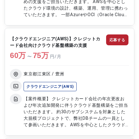
めの支援をご担当いただきます。 AWSを中心とし
たクラウド環境の設計、構築、運用、管理に携わっ
ていただきます。 一部AzureやOCI（Oracle Cloud
Infrastructure）、オンプレミス環境も利用してい
るプロジェクトです。 インフラ領域の技術支援か
ら上流工程まで幅広くご活躍いただける案件です。
【クラウドエンジニア(AWS)】クレジットカ
応募する
【作業内容】 ・AWSを中心としたクラウド環境の
ード会社向けクラウド基盤構築の支援
設計をご担当いただきます ・クラウド基盤の構
60
万
築、運用、管理をご担当いただきます ・Azureや
75
万
〜
円/月
OCIを含む環境の技術支援を実施いただきます ・
PMOおよび管理業務をご担当いただきます ・上流
工程を含めたプロジェクト推進をご担当いただきま
東京都江東区 / 豊洲
す
クラウドエンジニア(AWS)
【案件概要】 クレジットカード会社の年次更改お
よび年次追加開発に伴うクラウド基盤構築をご担当
いただきます。 約30のサブシステムを対象とした
大規模プロジェクトで、弊社DBチームの一員とし
て参画いただきます。 AWSを中心としたクラウド
環境での業務となりますが、顧客方針により
Google Cloudを利用する可能性もあります。 クラ