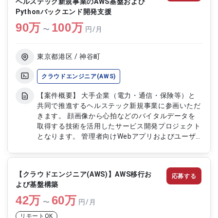
ヘルステック新規事業のAWS基盤および
す。 海外展開を見据えた大規模クラウド基盤の最
Pythonバックエンド開発支援
適化に携わることができるポジションです。 継続
90
万
的な改善を通じてサービスの信頼性向上を支援いた
100
万
〜
円/月
だきます。 【作業内容】 ・AWSおよびGCP環境に
おけるインフラ設計・構築・運用対応 ・AWS
Lambda、API Gatewayを用いたサーバーレス基盤
東京都港区 / 神谷町
の設計および改善対応 ・Terraform、
CloudFormation、AWS SAM等を用いたIaC推進対
クラウドエンジニア(AWS)
応 ・CI/CDパイプラインの構築および改善対応（ク
【案件概要】 大手企業（電力・通信・保険等）と
ロスアカウント環境含む） ・本番環境の監視・障
共同で推進するヘルステック新規事業に参画いただ
害対応およびセキュリティ要件対応
きます。 顔画像から心拍などのバイタルデータを
取得する技術を活用したサービス開発プロジェクト
となります。 管理者向けWebアプリおよびユーザ
ー向けモバイルアプリを支えるAPI基盤の構築をご
担当いただきます。 AWSを用いたインフラアーキ
テクチャ設計から運用まで一貫してご対応いただき
【クラウドエンジニア(AWS)】AWS移行お
応募する
ます。 少数精鋭のチーム体制において、技術選定
よび基盤構築
や設計フェーズから裁量を持って携わっていただき
42
万
ます。 【作業内容】 ・AWSインフラの設計および
60
万
〜
円/月
構築 ・Pythonを用いたバックエンドAPI開発 ・顔
リモートOK