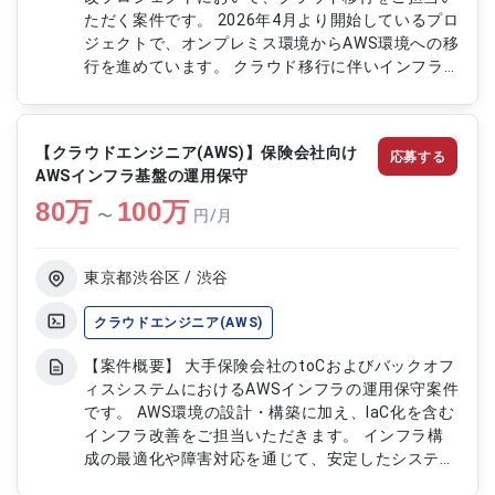
ただく案件です。 2026年4月より開始しているプロ
ジェクトで、オンプレミス環境からAWS環境への移
行を進めています。 クラウド移行に伴いインフラ
領域は新規設計となり、ログ保管および監視基盤の
構築を担当いただきます。 AWS各種サービスを活
用した監視設計から構築、テストまで幅広く携わっ
【クラウドエンジニア(AWS)】保険会社向け
応募する
ていただきます。 【作業内容】 ・AWS監視系サー
AWSインフラ基盤の運用保守
ビスの設計、構築、テストおよび手順書作成を行い
80
万
ます ・CloudWatch Logs、Data Firehose、S3を
100
万
〜
円/月
用いたログ保管基盤を構築します ・Lambda、
EventBridge、SNSを活用したログ監視およびアラ
ート通知機能を実装します ・CloudWatchによるメ
東京都渋谷区 / 渋谷
トリクス監視およびAlarm設定を担当します ・
EventBridgeやCloudWatch Syntheticsを用いたイ
クラウドエンジニア(AWS)
ベント監視およびサービス監視を実施します
【案件概要】 大手保険会社のtoCおよびバックオフ
ィスシステムにおけるAWSインフラの運用保守案件
です。 AWS環境の設計・構築に加え、IaC化を含む
インフラ改善をご担当いただきます。 インフラ構
成の最適化や障害対応を通じて、安定したシステム
運用を支援いただきます。 将来的にはコスト削減