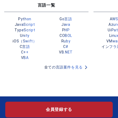
言語一覧
Python
Go言語
AW
JavaScript
Java
Azur
TypeScript
PHP
UiPa
Unity
COBOL
Linu
iOS（Swift）
Ruby
VMwa
C言語
C#
インフラ
C++
VB.NET
VBA
全ての言語案件を見る
会員登録する