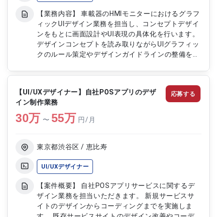
【業務内容】 車載器のHMIモニターにおけるグラフ
ィックUIデザイン業務を担当し、コンセプトデザイ
ンをもとに画面設計やUI表現の具体化を行います。
デザインコンセプトを読み取りながらUIグラフィッ
クのルール策定やデザインガイドラインの整備を行
い、プロトタイプ作成や展開デザインの検討を通じ
て品質の高いUI設計を推進します。また、関係者と
のコミュニケーションを通じて要件の理解を深め、
【UI/UXデザイナー】自社POSアプリのデザ
応募する
開発チームへの指示出しや調整を行いながら、プロ
イン制作業務
ジェクト全体のデザイン品質向上に貢献します。
30
万
【作業内容】 ・コンセプトデザインを基にした画
55
万
〜
円/月
面デザインの作成 ・プロトタイプの作成 ・デザイ
ンガイドラインの策定 ・UIグラフィックルールの整
理および定義 ・デザイン展開案の作成 ・開発チー
東京都渋谷区 / 恵比寿
ムへの指示および連携対応 ・関係者とのコミュニ
ケーションおよび認識合わせの実施
UI/UXデザイナー
【案件概要】 自社POSアプリサービスに関するデ
ザイン業務を担当いただきます。 新規サービスサ
イトのデザインからコーディングまでを実施しま
す。 既存サービスサイトのデザイン改善やコーデ