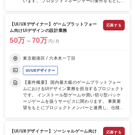
います。 プロダクトマネージャーの要件をもとにUI
／UX設計を推進する役割です。 開発チームと連携
しながらプロダクト品質向上に貢献できるポジショ
ンです。 【作業内容】 ・サービスコンセプトワー
【UI/UXデザイナー】ゲームプラットフォー
応募する
クへの参加およびコンセプトボード作成 ・コンセ
ム向けUIデザインの設計業務
プト動画のディレクション対応 ・ワイヤーフレー
50
万
ムをもとにしたUI／UX設計 ・Figma等を用いたモ
70
万
〜
円/月
ックアップおよびプロトタイプ作成 ・デザインガ
イドラインの作成および開発チームとの連携対応
東京都港区 / 六本木一丁目
UI/UXデザイナー
【案件概要】 国内最大級のゲームプラットフォー
ムにおけるUIデザイン業務を担当するプロジェクト
です。 インストール型ゲームや買い切り型パッケ
ージゲームを扱うサービスに関わります。 事業要
望をもとにプロジェクトメンバーと連携し、仕様検
討からUI設計まで対応します。 デザイン領域に加
え、プロジェクト推進や上流工程にも関与できるポ
ジションです。 【作業内容】 ・サービスのUIデザ
【UI/UXデザイナー】ソーシャルゲーム向け
応募する
イン設計および制作 ・LPやガイドページのデザイ