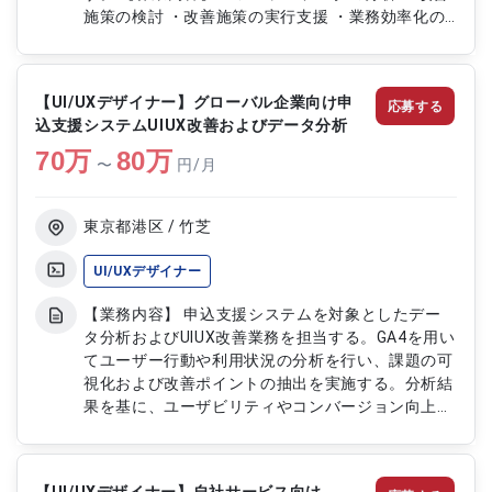
施策の検討 ・改善施策の実行支援 ・業務効率化の
提案
【UI/UXデザイナー】グローバル企業向け申
応募する
込支援システムUIUX改善およびデータ分析
70
万
80
万
〜
円/月
東京都港区 / 竹芝
UI/UXデザイナー
【業務内容】 申込支援システムを対象としたデー
タ分析およびUIUX改善業務を担当する。GA4を用い
てユーザー行動や利用状況の分析を行い、課題の可
視化および改善ポイントの抽出を実施する。分析結
果を基に、ユーザビリティやコンバージョン向上を
目的としたUIUX改善提案を行い、関係者と連携しな
がら施策検討および改善対応を推進する。データに
基づいた改善サイクルを回し、システム全体の利用