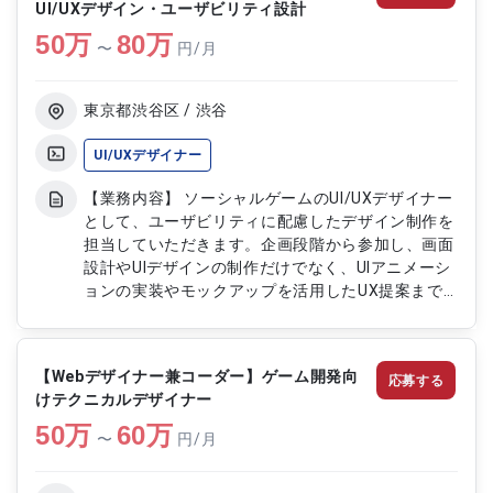
UI/UXデザイン・ユーザビリティ設計
ンおよびコーディング ・デザインガイドラインの
50
万
策定および運用 ・要件定義および仕様検討の対応
80
万
〜
円/月
・プロジェクト推進および関係者との連携
東京都渋谷区 / 渋谷
UI/UXデザイナー
【業務内容】 ソーシャルゲームのUI/UXデザイナー
として、ユーザビリティに配慮したデザイン制作を
担当していただきます。企画段階から参加し、画面
設計やUIデザインの制作だけでなく、UIアニメーシ
ョンの実装やモックアップを活用したUX提案まで
幅広く対応します。ユーザーにとって直感的で使い
やすいインターフェースを一から設計し、ゲーム体
験の向上に貢献していただきます。 【作業内容】
【Webデザイナー兼コーダー】ゲーム開発向
応募する
・ソーシャルゲームのUIデザイン制作 ・ゲーム内の
けテクニカルデザイナー
画面設計および企画立案 ・ユーザビリティを考慮
50
万
したUX提案 ・UIアニメーションの設計および実装
60
万
〜
円/月
・モックアップ作成およびプロトタイピング ・デ
ザインガイドラインの策定および管理 ・開発チー