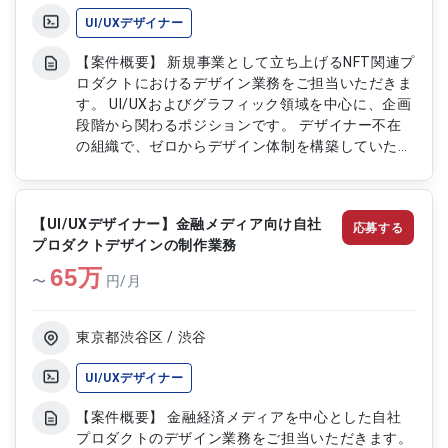
UI/UXデザイナー
【案件概要】 新規事業として立ち上げるNFT関連プ
ロダクトにおけるデザイン業務をご担当いただきま
す。 UI/UXおよびグラフィック領域を中心に、企画
段階から関わるポジションです。 デザイナー不在
の組織で、ゼロからデザイン体制を構築していただ
きます。 プロダクトの世界観設計から機能デザイ
ンまで一貫して担うことができる案件です。 【作
業内容】 ・NFTプロダクトにおけるUI/UXデザイン
【UI/UXデザイナー】金融メディア向け自社
応募する
設計 ・グラフィックおよび各種アイテムのデザイ
プロダクトデザインの制作業務
ン制作 ・デザイン企画の立案およびコンセプト設
65
計 ・新規機能におけるデザイン対応 ・デザイン体
万
〜
円/月
制の構築および改善推進
東京都渋谷区 / 渋谷
UI/UXデザイナー
【案件概要】 金融経済メディアを中心とした自社
プロダクトのデザイン業務をご担当いただきます。