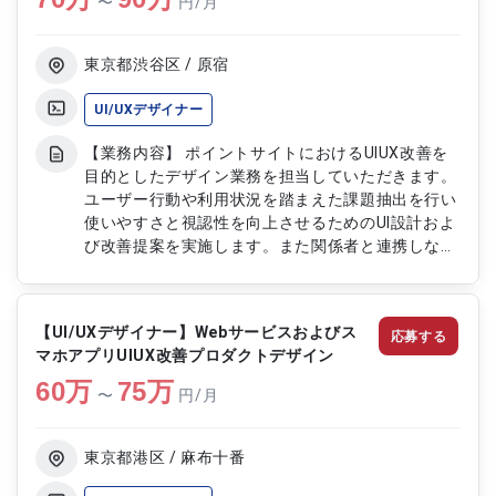
〜
円/月
タの集計およびレポート作成
東京都渋谷区 / 原宿
UI/UXデザイナー
【業務内容】 ポイントサイトにおけるUIUX改善を
目的としたデザイン業務を担当していただきます。
ユーザー行動や利用状況を踏まえた課題抽出を行い
使いやすさと視認性を向上させるためのUI設計およ
び改善提案を実施します。また関係者と連携しなが
らデザイン方針の策定や品質管理を行いプロダクト
価値の向上に貢献していただきます。 【作業内
容】 ・UIUX課題の分析および改善提案 ・画面レイ
【UI/UXデザイナー】Webサービスおよびス
応募する
アウトおよびデザイン設計 ・ワイヤーフレームお
マホアプリUIUX改善プロダクトデザイン
よびプロトタイプ作成 ・デザインガイドラインの
60
万
策定および運用 ・開発チームとの連携およびデザ
75
万
〜
円/月
イン調整 ・既存UIの改善および品質向上対応
東京都港区 / 麻布十番