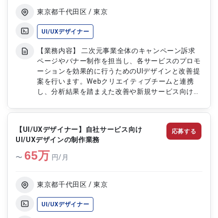
東京都千代田区 / 東京
UI/UXデザイナー
【業務内容】 二次元事業全体のキャンペーン訴求
ページやバナー制作を担当し、各サービスのプロモ
ーションを効果的に行うためのUIデザインと改善提
案を行います。Webクリエイティブチームと連携
し、分析結果を踏まえた改善や新規サービス向けの
デザイン全般も担当します。 【作業内容】 ・キャ
ンペーン訴求ページのワイヤーフレーム作成 ・
HTML/CSSコーディング ・バナー制作（国内外展
【UI/UXデザイナー】自社サービス向け
応募する
開用含む） ・デザイナー・エンジニアとの仕様調
UI/UXデザインの制作業務
整 ・案件定義、基本設計、詳細設計 ・保守改修 ・
65
GA等を用いた効果検証と改善提案
万
〜
円/月
東京都千代田区 / 東京
UI/UXデザイナー