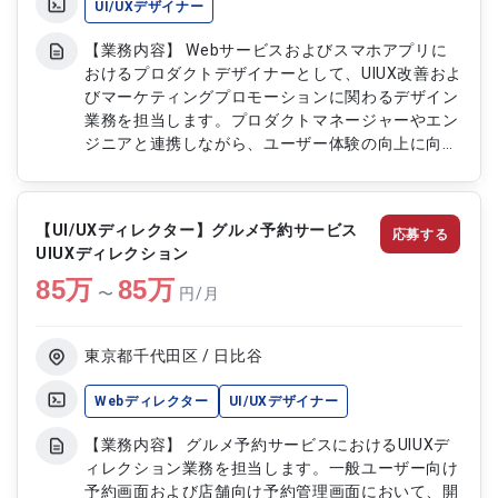
UI/UXデザイナー
【業務内容】 Webサービスおよびスマホアプリに
おけるプロダクトデザイナーとして、UIUX改善およ
びマーケティングプロモーションに関わるデザイン
業務を担当します。プロダクトマネージャーやエン
ジニアと連携しながら、ユーザー体験の向上に向け
た意思決定や仕様検討にも関与します。また、デザ
インディレクションとして進行管理やリソース管
理、スコープ調整なども行い、プロダクト全体の品
【UI/UXディレクター】グルメ予約サービス
応募する
質向上を推進します。 【作業内容】 ・Webサービ
UIUXディレクション
スおよびスマホアプリのUIUX改善デザイン制作 ・
85
万
マーケティングおよびプロモーション用デザイン制
85
万
〜
円/月
作 ・プロダクトマネージャーおよびエンジニアと
の要件調整および意思決定支援 ・デザインディレ
クションおよび進行管理 ・リソース管理およびス
東京都千代田区 / 日比谷
コープ調整 ・ユーザー体験改善に向けたデザイン
提案
Webディレクター
UI/UXデザイナー
【業務内容】 グルメ予約サービスにおけるUIUXデ
ィレクション業務を担当します。一般ユーザー向け
予約画面および店舗向け予約管理画面において、開