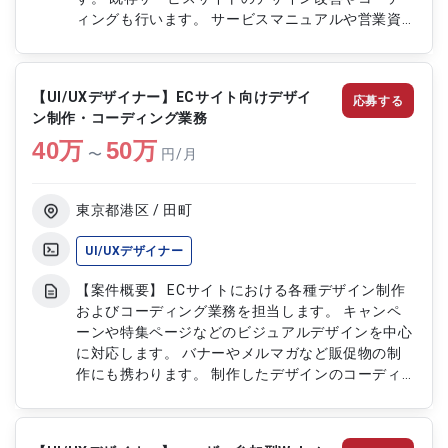
ィングも行います。 サービスマニュアルや営業資
料などの制作物作成にも携わります。 幅広い制作
物を通じて、サービスの魅力向上に貢献していただ
きます。 【作業内容】 ・新規サービスサイトのデ
【UI/UXデザイナー】ECサイト向けデザイ
応募する
ザインおよびコーディング ・既存サービスサイト
ン制作・コーディング業務
のデザイン改修とコーディング ・各種サービスマ
40
万
ニュアルの作成 ・営業資料のデザインおよび作成
50
万
〜
円/月
・その他関連制作物のデザイン支援
東京都港区 / 田町
UI/UXデザイナー
【案件概要】 ECサイトにおける各種デザイン制作
およびコーディング業務を担当します。 キャンペ
ーンや特集ページなどのビジュアルデザインを中心
に対応します。 バナーやメルマガなど販促物の制
作にも携わります。 制作したデザインのコーディ
ングを行い、実装まで一貫して対応します。 【作
業内容】 ・キャンペーンページや特集ページのデ
ザイン制作 ・バナーやメルマガのビジュアルデザ