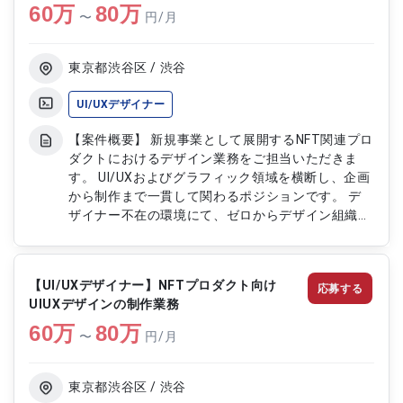
60
万
80
万
〜
円/月
東京都渋谷区 / 渋谷
UI/UXデザイナー
【案件概要】 新規事業として展開するNFT関連プロ
ダクトにおけるデザイン業務をご担当いただきま
す。 UI/UXおよびグラフィック領域を横断し、企画
から制作まで一貫して関わるポジションです。 デ
ザイナー不在の環境にて、ゼロからデザイン組織の
立ち上げを担っていただきます。 プロダクトの世
界観設計や機能デザインを通じて、サービス価値向
上に貢献いただく案件です。 【作業内容】 ・NFT
【UI/UXデザイナー】NFTプロダクト向け
応募する
プロダクトにおけるUI/UX設計およびデザイン制作
UIUXデザインの制作業務
・グラフィックおよび各種アイテムのデザイン対応
60
万
・デザイン企画の立案およびコンセプト設計 ・新
80
万
〜
円/月
規機能に伴うデザイン設計および実装支援 ・デザ
イン体制の構築および運用改善
東京都渋谷区 / 渋谷