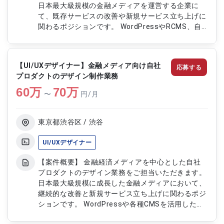
日本最大級規模の金融メディアを運営する企業に
て、既存サービスの改善や新規サービス立ち上げに
関わるポジションです。 WordPressやRCMS、自
社CMSを活用したメディア運営におけるデザインお
よびコーディングを行っていただきます。 金融系
クライアントの増加に伴い、幅広い案件に携わりな
【UI/UXデザイナー】金融メディア向け自社
応募する
がらスキルを発揮できる環境です。 【作業内容】
プロダクトのデザイン制作業務
・金融メディアおよび新規サービスのデザイン制作
60
万
・HTML/CSS等を用いたコーディング対応 ・
70
万
〜
円/月
WordPressや各種CMSを活用したサイト構築およ
び改修 ・既存メディアのUI/UX改善 ・関係者と連携
した制作進行および品質向上対応
東京都渋谷区 / 渋谷
UI/UXデザイナー
【案件概要】 金融経済メディアを中心とした自社
プロダクトのデザイン業務をご担当いただきます。
日本最大級規模に成長した金融メディアにおいて、
継続的な改善と新規サービス立ち上げに関わるポジ
ションです。 WordPressや各種CMSを活用したメ
ディア運営におけるデザインおよびコーディングを