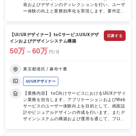
発およびデザインのディレクションを行い、ユーザ
ー体験の向上と業務効率化を実現します。要件定義
から仕様策定、受け入れテストまで一貫して関与
し、エンジニアやデザイナーと連携しながらプロダ
クトの品質向上に取り組みます。また運用フェーズ
【UI/UXデザイナー】toCサービスUIUXデザ
応募する
においては改善施策の推進やPDCAサイクルの実行
インおよびデザインシステム構築
を通じて、継続的なサービス成長に貢献します。
50
万
【作業内容】 ・要件定義および仕様策定 ・画面設
60
万
〜
円/月
計およびワイヤーフレーム作成 ・予約画面および
管理画面のディレクション ・デザイナーおよびエ
ンジニアとの調整、連携 ・受け入れテストの実施
東京都港区 / 麻布十番
・プロダクト改善施策の検討および実行 ・PDCAサ
イクルの推進 ・運用業務および改善対応 ・各種ド
UI/UXデザイナー
キュメント作成および更新
【業務内容】 toC向けサービスにおけるUIUXデザイ
ン業務を担当します。アプリケーションおよびWeb
サービスのユーザー体験向上を目的として、画面設
計やビジュアルデザインの作成を行います。またデ
ザインシステムの構築および運用を通じて、プロダ
クト全体のデザイン統一や開発効率の向上に貢献し
ます。さらにスクラムイベントや各種会議に参加