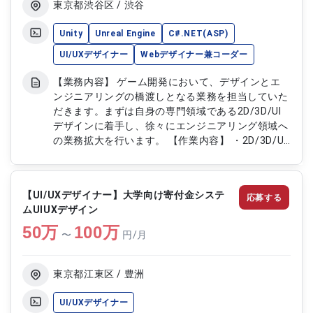
ムとの連携およびデザイン仕様の調整
東京都渋谷区 / 渋谷
Unity
Unreal Engine
C#.NET(ASP)
UI/UXデザイナー
Webデザイナー兼コーダー
【業務内容】 ゲーム開発において、デザインとエ
ンジニアリングの橋渡しとなる業務を担当していた
だきます。まずは自身の専門領域である2D/3D/UI
デザインに着手し、徐々にエンジニアリング領域へ
の業務拡大を行います。 【作業内容】 ・2D/3D/UI
デザイン制作 ・デザインとエンジニア間の仕様調
整 ・プロトタイプ作成 ・コーディングによる実装
補助 ・デザインレビュー対応 ・制作物の最適化
【UI/UXデザイナー】大学向け寄付金システ
応募する
ムUIUXデザイン
50
万
100
万
〜
円/月
東京都江東区 / 豊洲
UI/UXデザイナー