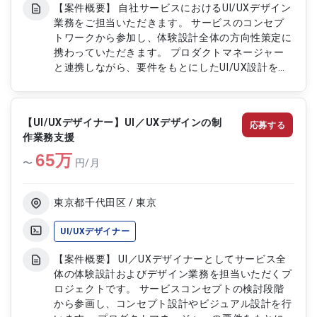
【案件概要】 自社サービスにおけるUI/UXデザイン
業務をご担当いただきます。 サービスのコンセプ
トワークから参加し、体験設計全体の方向性策定に
携わっていただきます。 プロダクトマネージャー
と連携しながら、要件をもとにしたUI/UX設計を行
っていただきます。 開発チームと密に連携し、プ
ロダクト品質向上に貢献いただくポジションです。
【作業内容】 ・サービスコンセプトワークへの参
【UI/UXデザイナー】UI／UXデザインの制
応募する
加およびコンセプトボード作成 ・コンセプト動画
作業務支援
のディレクション ・ワイヤーフレームをもとにし
65
たUI/UX設計 ・Figma等を用いたモックアップおよ
万
〜
円/月
びプロトタイプ作成 ・デザインガイドライン作成
および開発チームとの連携
東京都千代田区 / 東京
UI/UXデザイナー
【案件概要】 UI／UXデザイナーとしてサービス全
体の体験設計およびデザイン業務を担当いただくプ
ロジェクトです。 サービスコンセプトの検討段階
から参画し、コンセプト設計やビジュアル設計を行