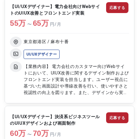
し、企画担当やエンジニア、QAなどの他職種と連
【UI/UXデザイナー】電力会社向けWebサイ
応募する
携しながら、要件整理や合意形成を行い、プロダク
トのUIUX改善とフロントエンド実装
ト開発を推進します。 【作業内容】 ・アプリおよ
55
万
びWebサービスのUIUXデザイン制作 ・画面設計お
65
万
〜
円/月
よびワイヤーフレーム作成 ・ビジュアルデザイン
およびプロトタイプ作成 ・デザインシステムの構
築および運用 ・コンポーネント設計およびガイド
東京都港区 / 麻布十番
ライン整備 ・スクラムイベントへの参加および意
見共有 ・他職種との要件整理および合意形成 ・ユ
UI/UXデザイナー
ーザビリティ改善および提案対応 ・デザインレビ
【業務内容】 電力会社のカスタマー向けWebサイ
ューおよび修正対応
トにおいて、UIUX改善に関するデザイン制作および
フロントエンド実装を担当します。ユーザー視点に
基づいた画面設計や導線改善を行い、使いやすさと
視認性の向上を図ります。また、デザインから実装
まで一貫して対応し、サイト全体の品質向上に貢献
します。 【作業内容】 ・UIUX改善に向けたデザイ
ン制作 ・画面レイアウトおよび導線設計 ・
【UI/UXデザイナー】決済系ビジネスツール
応募する
HTMLCSSJavaScriptを用いたコーディング ・
のUIUXデザインおよび画面制作
jQueryを用いたフロントエンド実装 ・既存ページ
60
万
の改修および改善対応 ・表示確認およびブラウザ
70
万
〜
円/月
検証 ・ユーザビリティ向上のための改善提案