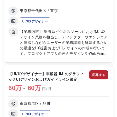
東京都千代田区 / 東京
UI/UXデザイナー
【業務内容】 決済系ビジネスツールにおけるUIUX
デザイン業務を担当し、ディレクターやエンジニア
と連携しながらユーザーの業務課題を解決するため
の最適なUX提案およびUIデザインの作成を行いま
す。プロダクトアプリの画面デザインやWeb画面の
デザイン制作に加え、印刷物の制作にも対応し、ユ
ーザー体験全体の品質向上に貢献します。要件や目
的を踏まえたデザイン検討を行いながら、プロダク
【UI/UXデザイナー】車載器HMIのグラフィ
応募する
トの価値向上に寄与します。 【作業内容】 ・UX観
ックUIデザインおよびガイドライン策定
点での課題整理およびデザイン提案 ・プロダクト
60
万
アプリ画面のデザイン制作（iPad/iPhone向け） ・
60
万
〜
円/月
Web画面のデザイン制作 ・UIデザインの作成および
改善対応 ・ディレクターおよびエンジニアとの連
携および調整 ・ポップやポスター、チラシ、DMな
東京都港区 / 品川
ど印刷物の制作 ・各種デザイン制作物の品質管理
およびブラッシュアップ対応
UI/UXデザイナー