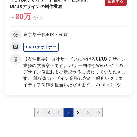
【UI/UXデザイナー】自社サービス向け
応募する
体験向上を支援する。 【作業内容】 ・申込支援シ
UI/UXデザインの制作業務
ステムに関するデータ分析対応 ・GA4を用いたユー
80
ザー行動分析 ・課題抽出および改善ポイント整理
万
〜
円/月
・UIUX改善施策の検討および提案 ・関係者との調
整および改善対応支援
東京都千代田区 / 東京
UI/UXデザイナー
【案件概要】 自社サービスにおけるUI/UXデザイン
業務の支援案件です。 バナー制作やWebサイトの
デザイン修正および新規制作に携わっていただきま
す。 紙媒体のデザイン業務も含め、幅広いクリエ
イティブ制作を担当いただきます。 Adobe CCや各
種ツールを活用しながらデザイン業務を推進いただ
きます。 【作業内容】 ・バナー制作対応 ・Webサ
イトのデザイン修正および制作 ・チラシおよびポ
スターの制作、修正 ・Adobe CCを用いたデザイン
1
2
3
業務 ・SlackやBacklogを用いたコミュニケーショ
ン対応