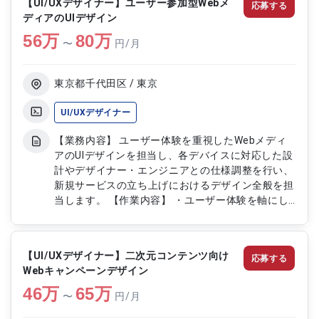
【UI/UXデザイナー】ユーザー参加型Webメ
応募する
イン作成 ・制作物のHTML、CSSを用いたコーディ
ディアのUIデザイン
ング ・既存デザインの修正および運用対応
56
万
80
万
〜
円/月
東京都千代田区 / 東京
UI/UXデザイナー
【業務内容】 ユーザー体験を重視したWebメディ
アのUIデザインを担当し、各デバイスに対応した設
計やデザイナー・エンジニアとの仕様調整を行い、
新規サービスの立ち上げにおけるデザイン全般を担
当します。 【作業内容】 ・ユーザー体験を軸にし
たUI設計・提案 ・PC、スマートフォン、タブレッ
ト対応のUI設計 ・デザイナー、エンジニアとの機
能・設計に関する仕様決定 ・新規Webサービスの
【UI/UXデザイナー】二次元コンテンツ向け
応募する
デザイン全般 ・案件定義、基本設計、詳細設計 ・
Webキャンペーンデザイン
ユーザーテスト対応 ・保守改修
46
万
65
万
〜
円/月