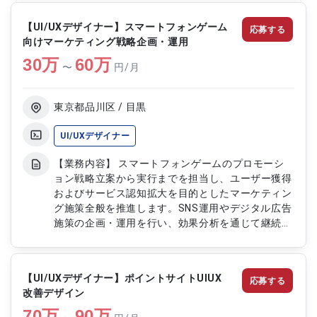
行っていただきます。 金融系クライアントとの取
引拡大に伴い、幅広いプロジェクトに携わることが
【UI/UXデザイナー】スマートフォンゲーム
応募する
できる環境です。 【作業内容】 ・金融メディアお
向けマーケティング戦略企画・運用
よび新規サービスのデザイン制作 ・HTML/CSS等
30
万
を用いたコーディング対応 ・WordPressやCMSを
60
万
〜
円/月
活用したサイト構築および改修 ・既存メディアの
UI/UX改善 ・関係者と連携した制作進行および品質
向上対応
東京都品川区 / 目黒
UI/UXデザイナー
【業務内容】 スマートフォンゲームのプロモーシ
ョン戦略立案から実行までを担当し、ユーザー獲得
およびサービス認知拡大を目的としたマーケティン
グ施策全般を推進します。SNS運用やデジタル広告
施策の企画・運用を行い、効果分析を通じて継続的
な改善を実施します。 【作業内容】 ・プロモーシ
ョン戦略および施策の企画立案 ・SNSアカウントの
運用およびコンテンツ企画 ・ゲーム外キャンペー
【UI/UXデザイナー】ポイントサイトUIUX
応募する
ンおよびイベント施策の企画実施 ・リスティング
改善デザイン
広告やアドネットワーク広告の運用 ・広告効果の
70
万
分析および改善施策の立案 ・マーケティングデー
90
万