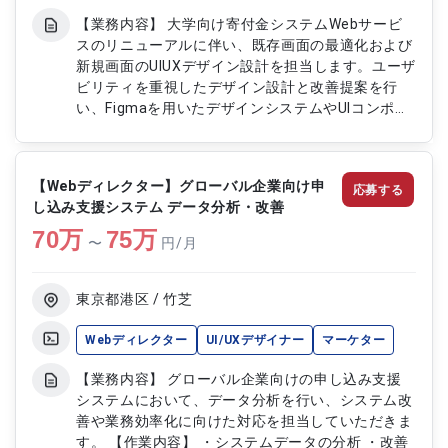
【業務内容】 大学向け寄付金システムWebサービ
スのリニューアルに伴い、既存画面の最適化および
新規画面のUIUXデザイン設計を担当します。ユーザ
ビリティを重視したデザイン設計と改善提案を行
い、Figmaを用いたデザインシステムやUIコンポー
ネントの整備を通じて、開発チームと連携しながら
サービス全体の品質向上に貢献します。 【作業内
容】 ・既存Webサービス画面のデザイン最適化お
【Webディレクター】グローバル企業向け申
応募する
よびリニューアル ・新規開発画面のUIUXデザイン
し込み支援システム データ分析・改善
設計 ・ワイヤーフレームおよびプロトタイプ作成
70
万
・Figmaを用いたデザインシステムとUIコンポーネ
75
万
〜
円/月
ント管理 ・ユーザビリティテストの実施および改
善提案 ・開発チームとの連携およびデザイン実装
サポート
東京都港区 / 竹芝
Webディレクター
UI/UXデザイナー
マーケター
【業務内容】 グローバル企業向けの申し込み支援
システムにおいて、データ分析を行い、システム改
善や業務効率化に向けた対応を担当していただきま
す。 【作業内容】 ・システムデータの分析 ・改善