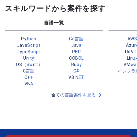
スキルワードから案件を探す
言語一覧
Python
Go言語
AW
JavaScript
Java
Azur
TypeScript
PHP
UiPa
Unity
COBOL
Linu
iOS（Swift）
Ruby
VMwa
C言語
C#
インフラ
C++
VB.NET
VBA
全ての言語案件を見る