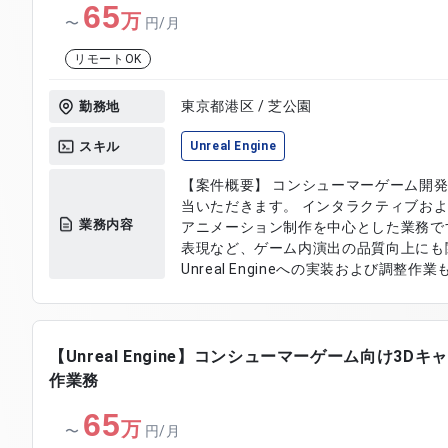
65
万
〜
円/月
リモートOK
東京都港区 / 芝公園
勤務地
スキル
Unreal Engine
【案件概要】 コンシューマーゲーム開発
当いただきます。 インタラクティブお
業務内容
アニメーション制作を中心とした業務で
表現など、ゲーム内演出の品質向上にも
Unreal Engineへの実装および調
ョンです。 【作業内容】 ・キャラクターおよび各種モデルのアニメーショ
ン作成 ・カメラワークを用いた演出アニメーシ
への実装および調整対応 ・Maya、Subst
・アニメーション品質向上に向けた改善
【Unreal Engine】コンシューマーゲーム向け3D
作業務
65
万
〜
円/月