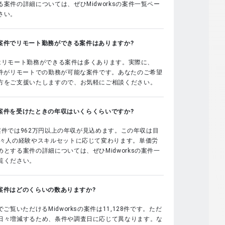
案件の詳細については、ぜひMidworksの案件一覧ペー
さい。
sの案件でリモート勤務ができる案件はありますか?
sではリモート勤務ができる案件は多くあります。実際に、
案件がリモートでの勤務が可能な案件です。あなたのご希望
方をご支援いたしますので、お気軽にご相談ください。
sの案件を受けたときの年収はいくらくらいですか?
sの案件では962万円以上の年収が見込めます。この年収は目
個々人の経験やスキルセットに応じて変わります。単価労
とする案件の詳細については、ぜひMidworksの案件一
覧ください。
sの案件はどのくらいの数ありますか?
でご覧いただけるMidworksの案件は11,128件です。ただ
日々増減するため、条件や調査日に応じて異なります。な