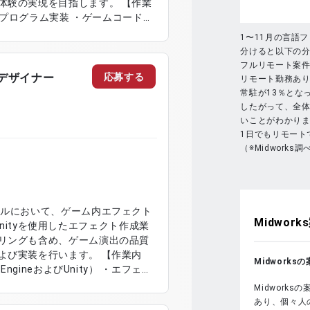
の実現を目指します。 【作業
ゲームプログラム実装 ・ゲームコードの
ーマンスの最適化 ・機能改善およ
1〜11月の言語
よび技術的対応
分けると以下の
フルリモート案件
応募する
作デザイナー
リモート勤務あり
常駐が13％とな
したがって、全
いことがわかり
1日でもリモート
（※Midworks調
トルにおいて、ゲーム内エフェクト
Midworks
びUnityを使用したエフェクト作成業
リングも含め、ゲーム演出の品質
装を行います。 【作業内
Midwork
ngineおよびUnity） ・エフェク
作業 ・ゲーム内演出向けビジュア
Midwork
整および実装対応
あり、個々人