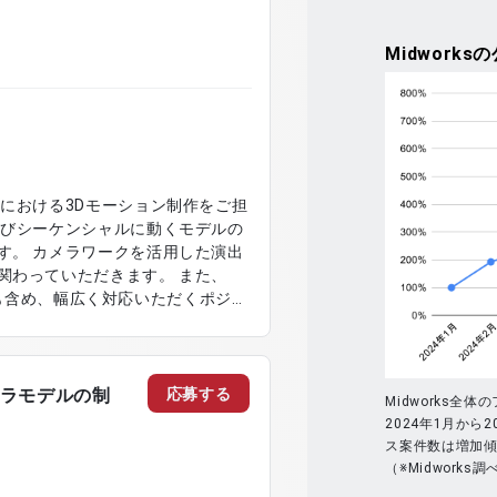
Midworks
の
における3Dモーション制作をご担
よびシーケンシャルに動くモデルの
す。 カメラワークを活用した演出
関わっていただきます。 また、
整作業も含め、幅広く対応いただくポジシ
ョン制作 ・Unreal Engine
ancePainterを用いた制作業務
対応
応募する
キャラモデルの制
Midworks全
2024年1月から2
ス案件数は増加
（※Midworks調