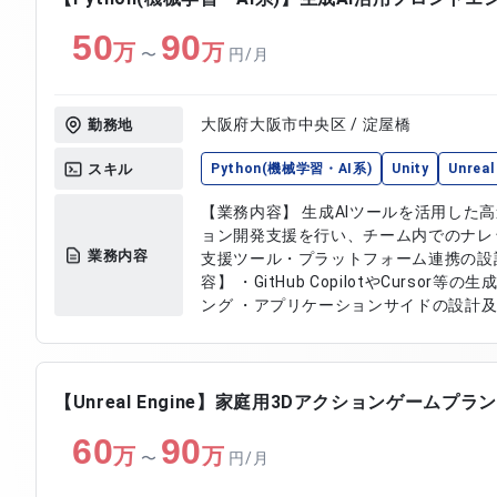
50
90
万
万
〜
円/月
大阪府大阪市中央区 / 淀屋橋
勤務地
スキル
Python(機械学習・AI系)
Unity
Unreal
【業務内容】 生成AIツールを活用した
ョン開発支援を行い、チーム内でのナレ
業務内容
支援ツール・プラットフォーム連携の設計・実
容】 ・GitHub CopilotやCurso
ング ・アプリケーションサイドの設計及
び実装 ・アセット管理 ・プラットフォーム連
ト日数】常駐の可能性あり
【Unreal Engine】家庭用3Dアクションゲームプ
60
90
万
万
〜
円/月