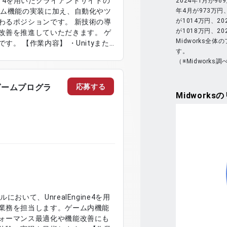
gine 4を用いたクライアントサイドの
2024年1月が96
年4月が973万円、
ーム機能の実装に加え、自動化やツ
が1014万円、20
わるポジションです。 新技術の導
が1018万円、2
改善を推進していただきます。 ゲ
Midworks全
nityまた
す。
イアントサイド開発 ・ゲーム機能の設計お
（※Midworks調
企画・提案・開発 ・新技術の導入
び最適化対応
応募する
neゲームプログラ
Midworks
の
いて、UnrealEngine4を用
業務を担当します。ゲーム内機能
ォーマンス最適化や機能改善にも