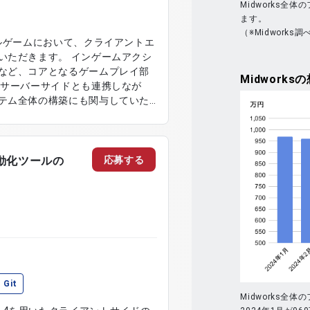
Midworks
ます。
（※Midworks調
ルゲームにおいて、クライアントエ
いただきます。 インゲームアクシ
など、コアとなるゲームプレイ部
Midworks
の
 サーバーサイドとも連携しなが
テム全体の構築にも関与していた
る重要な案件です。 【作業内
および開発 ・キャラクターおよび
Iおよび2D制御を含むアウトゲーム
cated Serverを用いたリアルタイ
応募する
自動化ツールの
おける各種ツール開発サポート
Git
Midworks