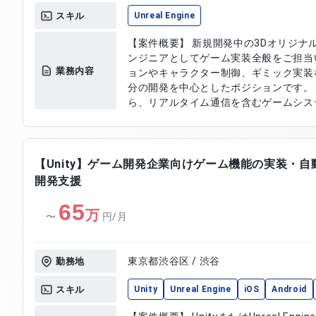
スキル
Unreal Engine
【案件概要】 新規開発中の3Dオリジナ
ンジニアとしてゲーム実装全般をご担当
業務内容
ョンやキャラクター制御、ギミック実装
分の開発を中心としたポジションです。
ら、リアルタイム通信を含むゲームシス
だきます。 新規タイトルの開発初期から携わ
容】 ・インゲームアクション部分の設計
背景ギミックのアクション制御実装 ・U
開発 ・UI/UX設計および実装対応 ・Dedi
【Unity】ゲーム開発企業向けゲーム機能の実装・
ム通信対戦制御の開発 ・ゲーム開発に
開発支援
65
万
〜
円/月
東京都渋谷区 / 渋谷
勤務地
スキル
Unity
Unreal Engine
iOS
Android