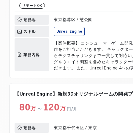
リモートOK
東京都港区 / 芝公園
勤務地
スキル
Unreal Engine
【案件概要】 コンシューマーゲーム開発
作をご担当いただきます。 キャラクタ
業務内容
らテクスチャリングまで一貫して対応い
グやウエイト調整を含めたキャラクター
だきます。 また、Unreal Engine
開発全体に貢献いただきます。 【作業内容】 ・キャラクター、武器、装備
のモデリング対応 ・テクスチャリングお
およびウエイト調整 ・Unreal Engine
SubstancePainterを用いた3Dデザイ
【Unreal Engine】新規3Dオリジナルゲームの開
80
120
万
万
〜
円/月
東京都千代田区 / 東京
勤務地