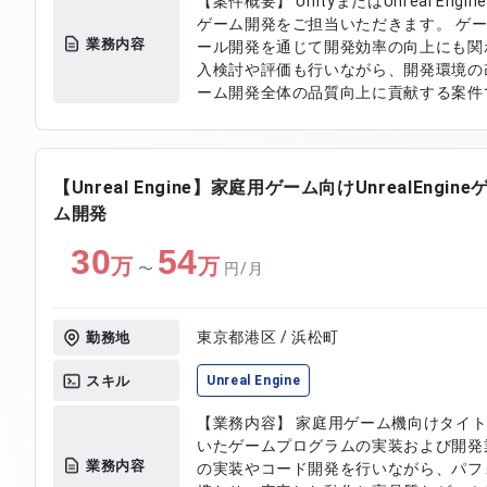
【案件概要】 UnityまたはUnreal En
ゲーム開発をご担当いただきます。 ゲ
業務内容
ール開発を通じて開発効率の向上にも関
入検討や評価も行いながら、開発環境の
ーム開発全体の品質向上に貢献する案件です。 【作業内容】 ・U
はUnreal Engine 4を用いたクラ
よび実装 ・作業自動化およびツール化の
検討および評価 ・開発環境の改善およ
【Unreal Engine】家庭用ゲーム向けUnrealEngi
ム開発
30
54
万
万
〜
円/月
東京都港区 / 浜松町
勤務地
スキル
Unreal Engine
【業務内容】 家庭用ゲーム機向けタイトルにお
いたゲームプログラムの実装および開発
業務内容
の実装やコード開発を行いながら、パフ