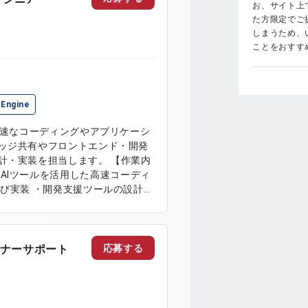
お、サイト上で
た方限定でご
しまうため、
ことをおすす
 Engine
高速なコーディングやアプリケーシ
ッジ共有やフロントエンド・開発
装を担当します。 【作業内
r等の生成AIツールを活用した高速コーディ
び実装 ・開発支援ツールの設計及
携の設計及び実装 【リモー
応募する
ランナーサポート