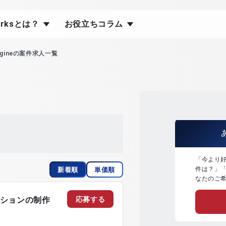
orksとは？
お役立ちコラム
 Engineの案件求人一覧
「今より
件は？」
新着順
単価順
なたのご
応募する
モーションの制作