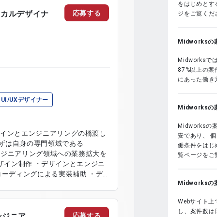
をはじめとする
応募する
ニカルデザイナ
ジをご覧くだ
Midwork
Midwork
87%以上の
にあった働き
UI/UXデザイナー
Midwork
Midwork
ザインとエンジニアリングの橋渡し
安であり、 
ずは自身の専門領域である
働条件をはじめ
エンジニアリング領域への業務拡大を
覧ページをご
コーディングによる実装補助 ・デ
Midwork
Webサイト上
し、案件数は
応募する
ンジニア