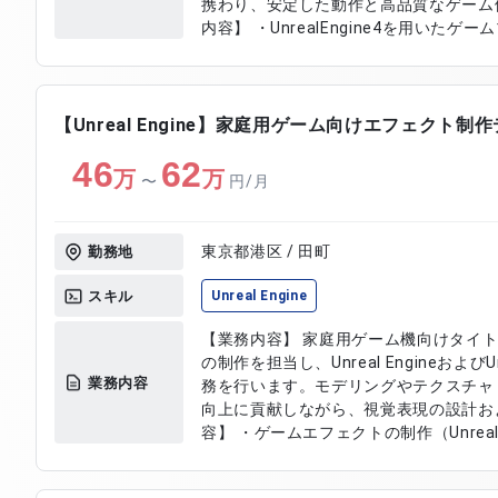
携わり、安定した動作と高品質なゲーム体験
内容】 ・UnrealEngine4を用いた
開発およびデバッグ対応 ・ゲームパフォ
び改修対応 ・ゲーム内不具合の調査お
【Unreal Engine】家庭用ゲーム向けエフェクト制
46
62
万
万
〜
円/月
東京都港区 / 田町
勤務地
スキル
Unreal Engine
【業務内容】 家庭用ゲーム機向けタイ
の制作を担当し、Unreal Engineおよ
業務内容
務を行います。モデリングやテクスチャ
向上に貢献しながら、視覚表現の設計および実
容】 ・ゲームエフェクトの制作（UnrealE
ト用モデリング作成 ・テクスチャリング
ル表現の制作 ・エフェクトデータの調