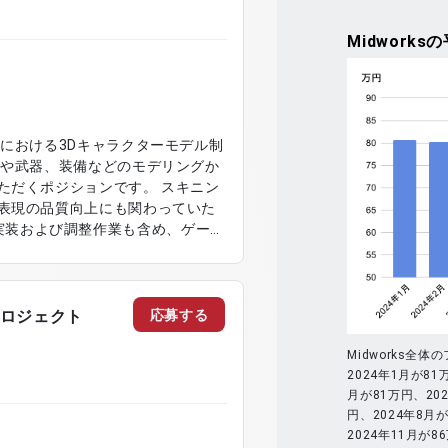
Midworks
の
における3Dキャラクターモデル制
ーや武器、装備などのモデリングか
ただくポジションです。 スキニン
表現の品質向上にも関わっていた
 4への実装および調整作業も含め、ゲーム
よびマテリアル作成 ・スキニング
 4への実装および調整 ・Maya、
ン作業
応募する
発プロジェクト
Midworks
2024年1月が81
月が81万円、202
円、2024年8月が
2024年11月が