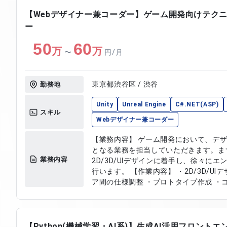
【Webデザイナー兼コーダー】ゲーム開発向けテク
ー
50
60
万
万
〜
円/月
東京都渋谷区 / 渋谷
勤務地
Unity
Unreal Engine
C#.NET(ASP)
スキル
Webデザイナー兼コーダー
【業務内容】 ゲーム開発において、デ
となる業務を担当していただきます。ま
業務内容
2D/3D/UIデザインに着手し、徐々に
行います。 【作業内容】 ・2D/3D/UIデザイン制作 ・デザインとエンジニ
ア間の仕様調整 ・プロトタイプ作成 ・
ザインレビュー対応 ・制作物の最適化
【Python(機械学習・AI系)】生成AI活用フロントエ